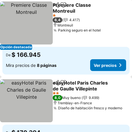
Premiere Classe
Compartir
Agregar a favoritos
Montreuil
Ver precios
1 Estrellas
6,4
4.417
Montreuil
Parking seguro en el hotel
Ver precios
Opción destacada
$ 166.945
De
Mira precios de
8 páginas
Ver precios
easyHotel Paris Charles
Compartir
Agregar a favoritos
de Gaulle Villepinte
Ver precios
2 Estrellas
8,0
Muy bueno
9.499
Tremblay-en-France
Diseño de habitación fresco y moderno
Ver 