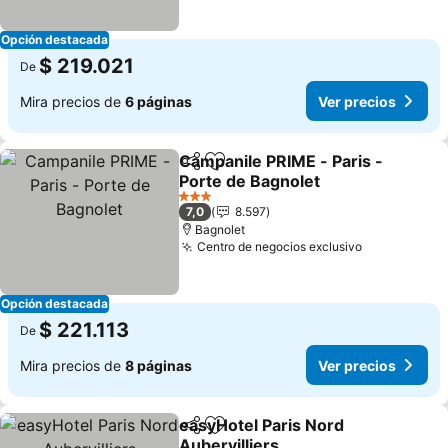
Opción destacada
$ 219.021
De
Mira precios de
6 páginas
Ver precios
Campanile PRIME - Paris -
Compartir
Agregar a favoritos
Porte de Bagnolet
Ver precios
3 Estrellas
7,0
8.597
Bagnolet
Centro de negocios exclusivo
Ver precios
Opción destacada
$ 221.113
De
Mira precios de
8 páginas
Ver precios
easyHotel Paris Nord
Compartir
Agregar a favoritos
Aubervilliers