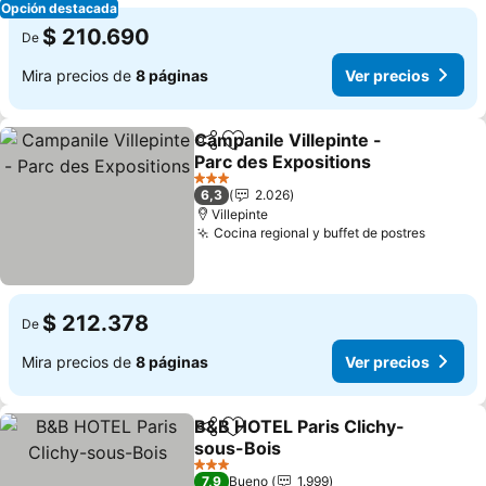
Opción destacada
$ 210.690
De
Mira precios de
8 páginas
Ver precios
Campanile Villepinte -
Compartir
Agregar a favoritos
Parc des Expositions
Ver precios
3 Estrellas
6,3
2.026
Villepinte
Cocina regional y buffet de postres
Ver pre
$ 212.378
De
Mira precios de
8 páginas
Ver precios
B&B HOTEL Paris Clichy-
Compartir
Agregar a favoritos
sous-Bois
Ver precios
3 Estrellas
7,9
Bueno
1.999