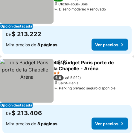
Clichy-sous-Bois
Diseño moderno y renovado
Ver precios
Opción destacada
$ 213.222
De
Mira precios de
8 páginas
Ver precios
ibis Budget Paris porte de
Compartir
Agregar a favoritos
la Chapelle - Aréna
Ver precios
2 Estrellas
6,9
5.922
Saint-Denis
Parking privado seguro disponible
Ver prec
Opción destacada
$ 213.406
De
Mira precios de
8 páginas
Ver precios