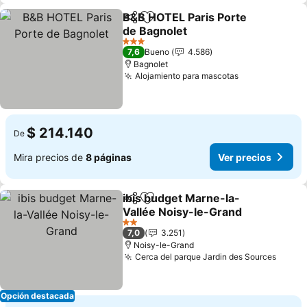
B&B HOTEL Paris Porte
Compartir
Agregar a favoritos
de Bagnolet
Ver precios
3 Estrellas
7,6
Bueno
4.586
Bagnolet
Alojamiento para mascotas
Ver precios
$ 214.140
De
Mira precios de
8 páginas
Ver precios
ibis budget Marne-la-
Compartir
Agregar a favoritos
Vallée Noisy-le-Grand
Ver precios
2 Estrellas
7,0
3.251
Noisy-le-Grand
Cerca del parque Jardin des Sources
Ver p
Opción destacada