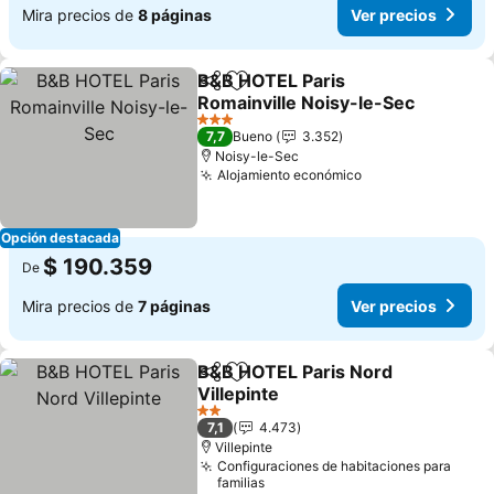
Mira precios de
8 páginas
Ver precios
B&B HOTEL Paris
Compartir
Agregar a favoritos
Romainville Noisy-le-Sec
Ver precios
3 Estrellas
7,7
Bueno
3.352
Noisy-le-Sec
Alojamiento económico
Ver precios
Opción destacada
$ 190.359
De
Mira precios de
7 páginas
Ver precios
B&B HOTEL Paris Nord
Compartir
Agregar a favoritos
Villepinte
Ver precios
2 Estrellas
7,1
4.473
Villepinte
Configuraciones de habitaciones para
familias