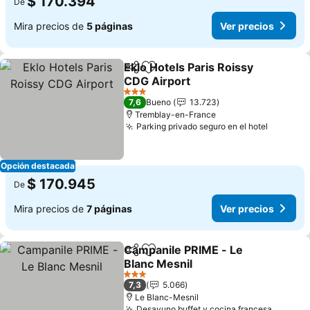
$ 170.394
De
Mira precios de
5 páginas
Ver precios
Eklo Hotels Paris Roissy
Compartir
Agregar a favoritos
CDG Airport
Ver precios
3 Estrellas
7,6
Bueno
13.723
Tremblay-en-France
Parking privado seguro en el hotel
Ver pre
Opción destacada
$ 170.945
De
Mira precios de
7 páginas
Ver precios
Campanile PRIME - Le
Compartir
Agregar a favoritos
Blanc Mesnil
Ver precios
3 Estrellas
7,3
5.066
Le Blanc-Mesnil
Desayuno buffet y cocina francesa.