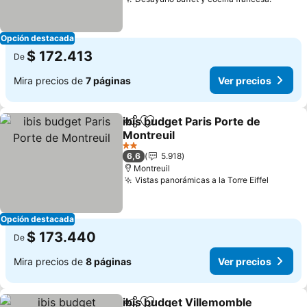
Ver pr
Opción destacada
$ 172.413
De
Mira precios de
7 páginas
Ver precios
ibis budget Paris Porte de
Compartir
Agregar a favoritos
Montreuil
Ver precios
2 Estrellas
6,6
5.918
Montreuil
Vistas panorámicas a la Torre Eiffel
Ver pre
Opción destacada
$ 173.440
De
Mira precios de
8 páginas
Ver precios
ibis budget Villemomble