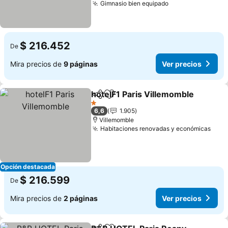
Gimnasio bien equipado
Ver precios
$ 216.452
De
Mira precios de
9 páginas
Ver precios
hotelF1 Paris Villemomble
Compartir
Agregar a favoritos
1 Estrellas
6,6
1.905
Villemomble
Habitaciones renovadas y económicas
Ver 
Opción destacada
$ 216.599
De
Mira precios de
2 páginas
Ver precios