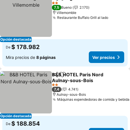
Compartir
Agregar a favoritos
Ve
2 Estrellas
7,5
Bueno
2.170
Villemomble
Restaurante Buffalo Grill al lado
Ver preci
Opción destacada
$ 178.982
De
Mira precios de
8 páginas
Ver precios
B&B HOTEL Paris Nord
Compartir
Agregar a favoritos
Aulnay-sous-Bois
Ver precios
2 Estrellas
7,4
4.741
Aulnay-sous-Bois
Máquinas expendedoras de comida y bebida
Opción destacada
$ 188.854
De