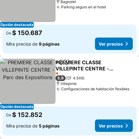
Bagnolet
Parking seguro en el hotel
Ver precios
Opción destacada
$ 150.687
De
Mira precios de
9 páginas
Ver precios
PREMIERE CLASSE
Compartir
Agregar a favoritos
VILLEPINTE CENTRE -
Parc des Expositions
Ver precios
1 Estrellas
5,9
4.546
Villepinte
Configuraciones de habitación flexibles
Ver 
Opción destacada
$ 152.852
De
Mira precios de
5 páginas
Ver precios