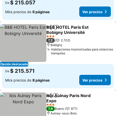
$ 215.057
De
Mira precios de
6 páginas
Ver precios
B&B HOTEL Paris Est
Compartir
Agregar a favoritos
Bobigny Université
Ver precios
3 Estrellas
7,2
2.702
Bobigny
Habitaciones insonorizadas para estancias
tranquilas
Opción destacada
$ 215.571
De
Mira precios de
8 páginas
Ver precios
ibis Aulnay Paris Nord
Compartir
Agregar a favoritos
Expo
Ver precios
3 Estrellas
7,6
Bueno
877
Aulnay-sous-Bois