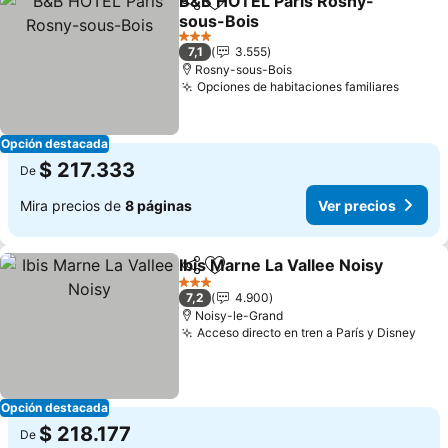
B&B HOTEL Paris Rosny-
Compartir
Agregar a favoritos
sous-Bois
Ver precios
3 Estrellas
7,1
3.555
Rosny-sous-Bois
Opciones de habitaciones familiares
Ver pr
Opción destacada
$ 217.333
De
Mira precios de
8 páginas
Ver precios
Ibis Marne La Vallee Noisy
Compartir
Agregar a favoritos
3 Estrellas
7,2
4.900
Noisy-le-Grand
Acceso directo en tren a París y Disney
Ver 
Opción destacada
$ 218.177
De