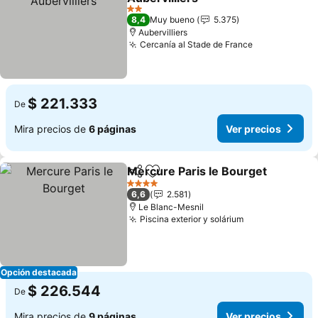
Ver precios
2 Estrellas
8,4
Muy bueno
5.375
Aubervilliers
Cercanía al Stade de France
Ver precios
$ 221.333
De
Mira precios de
6 páginas
Ver precios
Mercure Paris le Bourget
Compartir
Agregar a favoritos
V
4 Estrellas
6,6
2.581
Le Blanc-Mesnil
Piscina exterior y solárium
Ver precios
Opción destacada
$ 226.544
De
Mira precios de
9 páginas
Ver precios