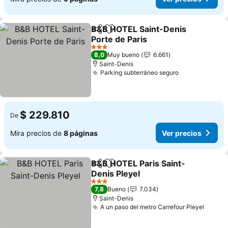
B&B HOTEL Saint-Denis
Compartir
Agregar a favoritos
Porte de Paris
Ver precios
3 Estrellas
8,0
Muy bueno
6.661
Saint-Denis
Parking subterráneo seguro
Ver precios
$ 229.810
De
Mira precios de
8 páginas
Ver precios
B&B HOTEL Paris Saint-
Compartir
Agregar a favoritos
Denis Pleyel
Ver precios
3 Estrellas
7,8
Bueno
7.034
Saint-Denis
A un paso del metro Carrefour Pleyel
Ver pr