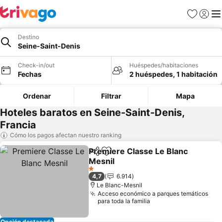
Favoritos
Iniciar 
Me
Destino
Seine-Saint-Denis
Check-in/out
Huéspedes/habitaciones
Fechas
2 huéspedes, 1 habitación
Ordenar
Filtrar
Mapa
Hoteles baratos en Seine-Saint-Denis,
Francia
Cómo los pagos afectan nuestro ranking
Premiere Classe Le Blanc
Compartir
Agregar a favoritos
Mesnil
Ver precios
1 Estrellas
4,7
6.914
Le Blanc-Mesnil
Acceso económico a parques temáticos
para toda la familia
Opción destacada