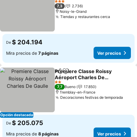
Ver precios
3 Estrellas
7,3
2.736
Noisy-le-Grand
Tiendas y restaurantes cerca
Ver precios
$ 204.194
De
Mira precios de
7 páginas
Ver precios
Premiere Classe Roissy
Compartir
Agregar a favoritos
Aéroport Charles De
Gaulle
Ver precios
2 Estrellas
7,7
Bueno
17.850
Tremblay-en-France
Decoraciones festivas de temporada
Ver p
Opción destacada
$ 205.075
De
Mira precios de
8 páginas
Ver precios