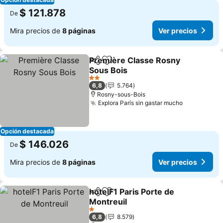
$ 121.878
De
Mira precios de
8 páginas
Ver precios
Première Classe Rosny
Compartir
Agregar a favoritos
Sous Bois
Ver precios
2 Estrellas
6,8
5.764
Rosny-sous-Bois
Explora París sin gastar mucho
Ver precio
Opción destacada
$ 146.026
De
Mira precios de
8 páginas
Ver precios
hotelF1 Paris Porte de
Compartir
Agregar a favoritos
Montreuil
Ver precios
1 Estrellas
6,8
8.579