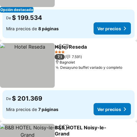
Opción destacada
$ 199.534
De
Mira precios de
8 páginas
Ver precios
Hotel Reseda
Compartir
Agregar a favoritos
Ver precios
3 Estrellas
7,1
7.591
Bagnolet
Desayuno buffet variado y completo
Ver pr
$ 201.369
De
Mira precios de
7 páginas
Ver precios
B&B HOTEL Noisy-le-
Compartir
Agregar a favoritos
Grand