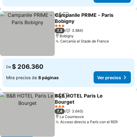
Campanile PRIME - Paris
Compartir
Agregar a favoritos
Bobigny
Ver precios
3 Estrellas
7,3
3.984
Bobigny
Cercanía al Stade de France
Ver precios
$ 206.360
De
Mira precios de
8 páginas
Ver precios
B&B HOTEL Paris Le
Compartir
Agregar a favoritos
Bourget
Ver precios
3 Estrellas
7,4
3.645
La Courneuve
Acceso directo a París con el RER
Ver prec