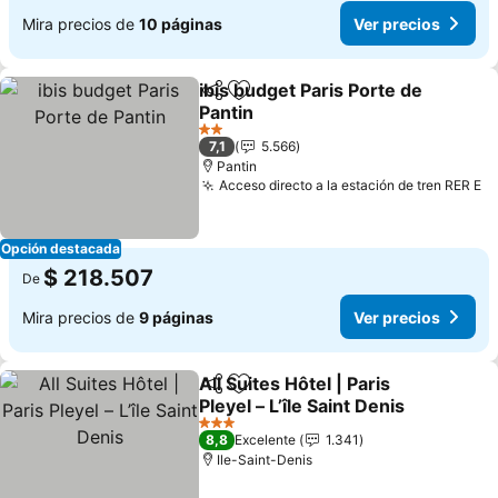
Mira precios de
10 páginas
Ver precios
ibis budget Paris Porte de
Compartir
Agregar a favoritos
Pantin
Ver precios
2 Estrellas
7,1
5.566
Pantin
Acceso directo a la estación de tren RER E
Ve
Opción destacada
$ 218.507
De
Mira precios de
9 páginas
Ver precios
All Suites Hôtel | Paris
Compartir
Agregar a favoritos
Pleyel – L’île Saint Denis
Ver precios
3 Estrellas
8,8
Excelente
1.341
Ile-Saint-Denis