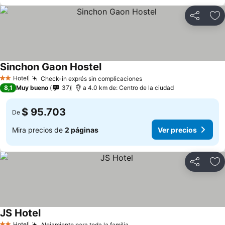
Compartir
Ag
Sinchon Gaon Hostel
Hotel
Check-in exprés sin complicaciones
2 Estrellas
8,1
Muy bueno
37
a 4.0 km de: Centro de la ciudad
$ 95.703
De
Mira precios de
2 páginas
Ver precios
Compartir
Ag
JS Hotel
Hotel
Alojamiento para toda la familia