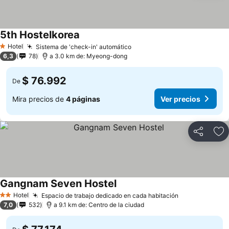
5th Hostelkorea
Hotel
Sistema de 'check-in' automático
1 Estrellas
6,3
78
a 3.0 km de: Myeong-dong
$ 76.992
De
Mira precios de
4 páginas
Ver precios
Compartir
Ag
Gangnam Seven Hostel
Hotel
Espacio de trabajo dedicado en cada habitación
2 Estrellas
7,0
532
a 9.1 km de: Centro de la ciudad