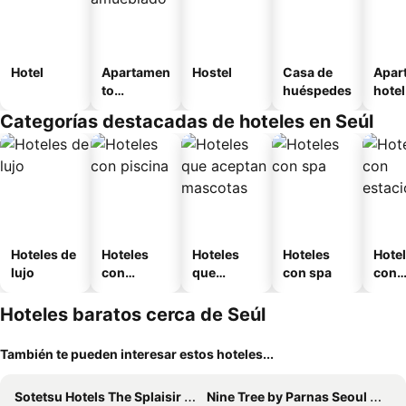
Hotel
Apartamen
Hostel
Casa de
Apar
to
huéspedes
hotel
amueblad
Categorías destacadas de hoteles en Seúl
o
Hoteles de
Hoteles
Hoteles
Hoteles
Hote
lujo
con
que
con spa
con
piscina
aceptan
esta
mascotas
mien
Hoteles baratos cerca de Seúl
También te pueden interesar estos hoteles...
Sotetsu Hotels The Splaisir Seoul Myeongdong
Nine Tree by Parnas Seoul Myeongdong 2