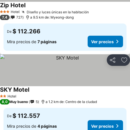
Zip Hotel
Hotel
Diseño y luces únicas en la habitación
3 Estrellas
7,4
727
a 9.5 km de: Myeong-dong
$ 112.266
De
Mira precios de
7 páginas
Ver precios
Compartir
Ag
SKY Motel
Hotel
2 Estrellas
8,0
Muy bueno
5
a 1.2 km de: Centro de la ciudad
$ 112.557
De
Mira precios de
4 páginas
Ver precios