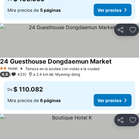
Mira precios de
5 páginas
Ver precios
Compartir
Ag
24 Guesthouse Dongdaemun Market
Hotel
Terraza en la azotea con vistas a la ciudad
2 Estrellas
6,6
433
a 2.4 km de: Myeong-dong
$ 110.082
De
Mira precios de
6 páginas
Ver precios
Compartir
Ag