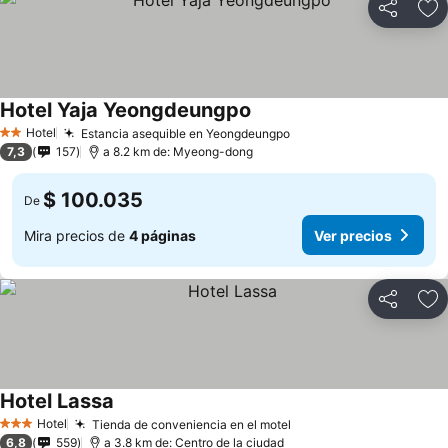
Compartir
Ag
Hotel Yaja Yeongdeungpo
Hotel
Estancia asequible en Yeongdeungpo
2 Estrellas
7,3
157
a 8.2 km de: Myeong-dong
$ 100.035
De
Mira precios de
4 páginas
Ver precios
Compartir
Ag
Hotel Lassa
Hotel
Tienda de conveniencia en el motel
3 Estrellas
6,8
559
a 3.8 km de: Centro de la ciudad