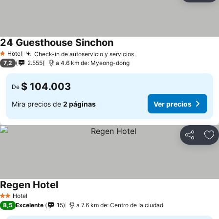
24 Guesthouse Sinchon
Hotel
Check-in de autoservicio y servicios
1 Estrellas
7,2
2.555
a 4.6 km de: Myeong-dong
$ 104.003
De
Mira precios de
2 páginas
Ver precios
Compartir
Ag
Regen Hotel
Hotel
2 Estrellas
8,5
Excelente
15
a 7.6 km de: Centro de la ciudad