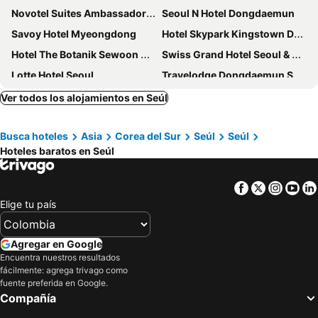
Novotel Suites Ambassador Seoul Yongsan
Seoul N Hotel Dongdaemun
Savoy Hotel Myeongdong
Hotel Skypark Kingstown Dongdaemun
Hotel The Botanik Sewoon Myeongdong
Swiss Grand Hotel Seoul & Grand Suite
Lotte Hotel Seoul
Travelodge Dongdaemun Seoul
Migliore Hotel Seoul Myeongdong
Ehwa in Myeongdong
Ver todos los alojamientos en Seúl
Grand Hyatt Seoul
The Stay Classic Hotel Myeongdong
Busca hoteles
Asia
Corea del Sur
Seúl
Seúl
ibis Ambassador Seoul Myeongdong
Courtyard by Marriott Seoul Myeongdong
Hoteles baratos en Seúl
Solaria Nishitetsu Hotel Seoul Myeongdong
Hotel Migliore Seoul
Roynet Hotel Seoul Mapo
Travelodge Myeongdong Namsan
Facebook
Twitter
Insta
Yo
Nine Tree by Parnas Seoul Insadong
Arirang Hill Hotel Dongdaemun
Elige tu país
Hotel Gracery Seoul
Hanok Hotel DAAM
Pacific Hotel
Novotel Ambassador Seoul Dongdaemun Hotels & Residences
Agregar en Google
Encuentra nuestros resultados
Klaven Hotel Myeongdong City Hall
Le Méridien Seoul, Myeongdong
fácilmente: agrega trivago como
HOTEL DRIP&DROP, Myeongdong
Hotel Lumia Myeongdong
fuente preferida en Google.
Compañía
Holiday Inn Express Seoul Hongdae By Ihg
ibis Ambassador Seoul Insadong