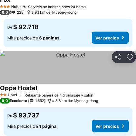
Hotel
Servicio de habitaciones 24 horas
3 Estrellas
6,0
228
a 9.1 km de: Myeong-dong
$ 92.718
De
Mira precios de
6 páginas
Ver precios
Compartir
Ag
Oppa Hostel
Hotel
Relajante bañera de hidromasaje y salón
2 Estrellas
9,0
Excelente
1.652
a 3.8 km de: Myeong-dong
$ 93.737
De
Mira precios de
1 página
Ver precios