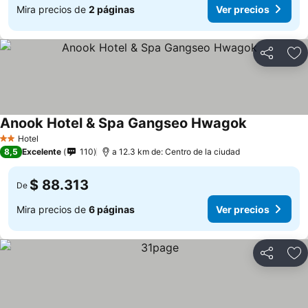
Mira precios de
2 páginas
Ver precios
Compartir
Ag
Anook Hotel & Spa Gangseo Hwagok
Hotel
2 Estrellas
8,5
Excelente
110
a 12.3 km de: Centro de la ciudad
$ 88.313
De
Mira precios de
6 páginas
Ver precios
Compartir
Ag