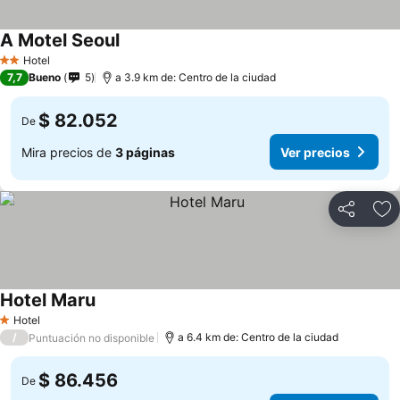
A Motel Seoul
Hotel
2 Estrellas
7,7
Bueno
5
a 3.9 km de: Centro de la ciudad
$ 82.052
De
Mira precios de
3 páginas
Ver precios
Compartir
Ag
Hotel Maru
Hotel
1 Estrellas
/
a 6.4 km de: Centro de la ciudad
Puntuación no disponible
$ 86.456
De