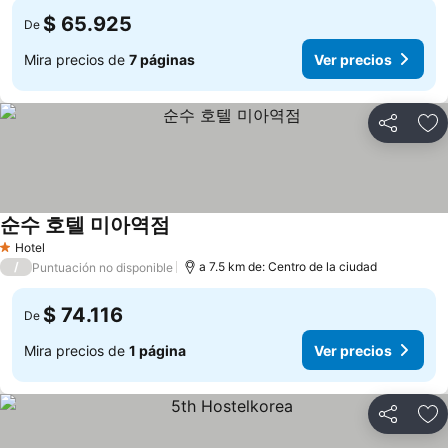
$ 65.925
De
Mira precios de
7 páginas
Ver precios
Compartir
Ag
순수 호텔 미아역점
Hotel
1 Estrellas
/
a 7.5 km de: Centro de la ciudad
Puntuación no disponible
$ 74.116
De
Mira precios de
1 página
Ver precios
Compartir
Ag