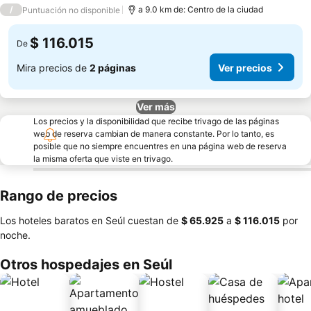
2 Estrellas
/
a 9.0 km de: Centro de la ciudad
Puntuación no disponible
$ 116.015
De
Mira precios de
2 páginas
Ver precios
Ver más
Los precios y la disponibilidad que recibe trivago de las páginas
web de reserva cambian de manera constante. Por lo tanto, es
posible que no siempre encuentres en una página web de reserva
la misma oferta que viste en trivago.
Rango de precios
Los hoteles baratos en Seúl cuestan de
‎$ 65.925
a
‎$ 116.015
por
noche.
Otros hospedajes en Seúl