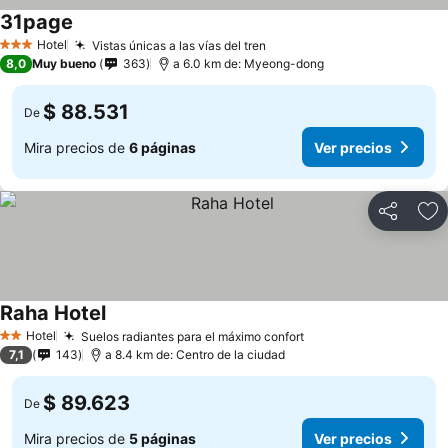
31page
Hotel
Vistas únicas a las vías del tren
3 Estrellas
8,0
Muy bueno
363
a 6.0 km de: Myeong-dong
$ 88.531
De
Mira precios de
6 páginas
Ver precios
Compartir
Ag
Raha Hotel
Hotel
Suelos radiantes para el máximo confort
2 Estrellas
7,1
143
a 8.4 km de: Centro de la ciudad
$ 89.623
De
Mira precios de
5 páginas
Ver precios