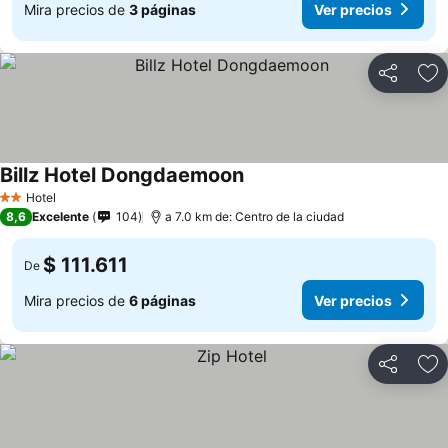
Mira precios de
3 páginas
Ver precios
Compartir
Ag
Billz Hotel Dongdaemoon
Hotel
2 Estrellas
8,6
Excelente
104
a 7.0 km de: Centro de la ciudad
$ 111.611
De
Mira precios de
6 páginas
Ver precios
Compartir
Ag