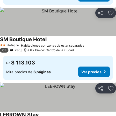
Compartir
Ag
SM Boutique Hotel
Hotel
Habitaciones con zonas de estar separadas
2 Estrellas
7,3
230
a 6.7 km de: Centro de la ciudad
$ 113.103
De
Mira precios de
6 páginas
Ver precios
Compartir
Ag
LEBROWN Stay