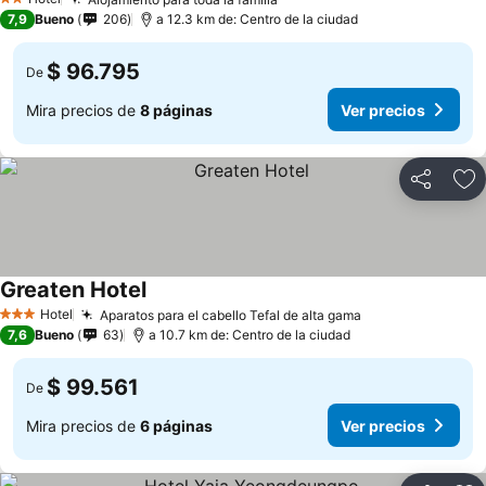
2 Estrellas
7,9
Bueno
206
a 12.3 km de: Centro de la ciudad
$ 96.795
De
Mira precios de
8 páginas
Ver precios
Compartir
Ag
Greaten Hotel
Hotel
Aparatos para el cabello Tefal de alta gama
3 Estrellas
7,6
Bueno
63
a 10.7 km de: Centro de la ciudad
$ 99.561
De
Mira precios de
6 páginas
Ver precios