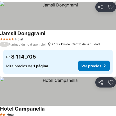
Compartir
Ag
Jamsil Donggrami
Hotel
5 Estrellas
/
a 13.2 km de: Centro de la ciudad
Puntuación no disponible
$ 114.705
De
Mira precios de
1 página
Ver precios
Compartir
Ag
Hotel Campanella
Hotel