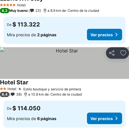
Hotel
5 Estrellas
8,2
Muy bueno
23
a 8.9 km de: Centro de la ciudad
$ 113.322
De
Mira precios de
2 páginas
Ver precios
Compartir
Ag
Hotel Star
Hotel
Estilo boutique y servicio de primera
2 Estrellas
6,4
38
a 10.8 km de: Centro de la ciudad
$ 114.050
De
Mira precios de
6 páginas
Ver precios