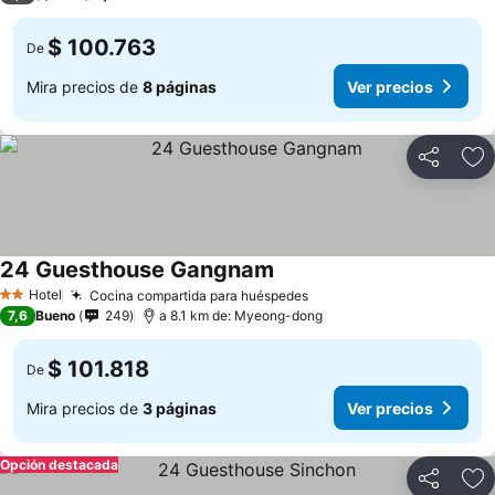
$ 100.763
De
Mira precios de
8 páginas
Ver precios
Compartir
Ag
24 Guesthouse Gangnam
Hotel
Cocina compartida para huéspedes
2 Estrellas
7,6
Bueno
249
a 8.1 km de: Myeong-dong
$ 101.818
De
Mira precios de
3 páginas
Ver precios
Opción destacada
Compartir
Ag