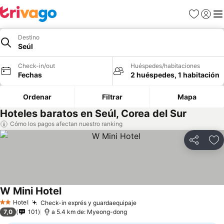
Favoritos
Iniciar 
Me
Destino
Seúl
Check-in/out
Huéspedes/habitaciones
Fechas
2 huéspedes, 1 habitación
Ordenar
Filtrar
Mapa
Hoteles baratos en Seúl, Corea del Sur
Cómo los pagos afectan nuestro ranking
Compartir
Ag
W Mini Hotel
Hotel
Check-in exprés y guardaequipaje
2 Estrellas
7,0
101
a 5.4 km de: Myeong-dong