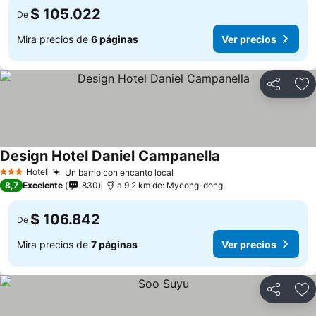
$ 105.022
De
Mira precios de
6 páginas
Ver precios
Compartir
Ag
Design Hotel Daniel Campanella
Hotel
Un barrio con encanto local
3 Estrellas
8,7
Excelente
830
a 9.2 km de: Myeong-dong
$ 106.842
De
Mira precios de
7 páginas
Ver precios
Compartir
Ag