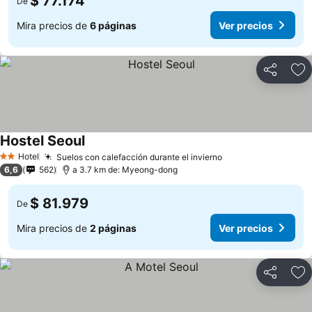
$ 77.174
De
Mira precios de
6 páginas
Ver precios
Compartir
Ag
Hostel Seoul
Hotel
Suelos con calefacción durante el invierno
2 Estrellas
6,6
562
a 3.7 km de: Myeong-dong
$ 81.979
De
Mira precios de
2 páginas
Ver precios
Compartir
Ag