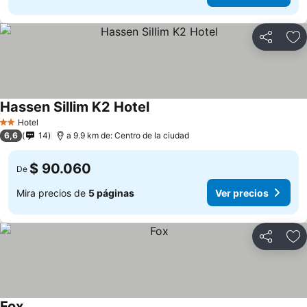
Compartir
Ag
Hassen Sillim K2 Hotel
Hotel
2 Estrellas
6,6
14
a 9.9 km de: Centro de la ciudad
$ 90.060
De
Mira precios de
5 páginas
Ver precios
Compartir
Ag
Fox