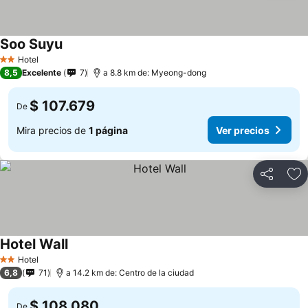
Soo Suyu
Hotel
2 Estrellas
8,5
Excelente
7
a 8.8 km de: Myeong-dong
$ 107.679
De
Mira precios de
1 página
Ver precios
Compartir
Ag
Hotel Wall
Hotel
2 Estrellas
6,8
71
a 14.2 km de: Centro de la ciudad
$ 108.080
De