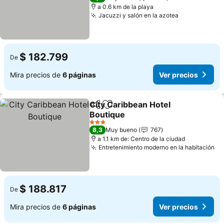
a 0.6 km de la playa
Jacuzzi y salón en la azotea
Ver precios
$ 182.799
De
Mira precios de
6 páginas
Ver precios
City Caribbean Hotel
Compartir
Agregar a favoritos
Boutique
Ver precios
3 Estrellas
8,3
Muy bueno
767
a 1.1 km de: Centro de la ciudad
Entretenimiento moderno en la habitación
Ve
$ 188.817
De
Mira precios de
6 páginas
Ver precios