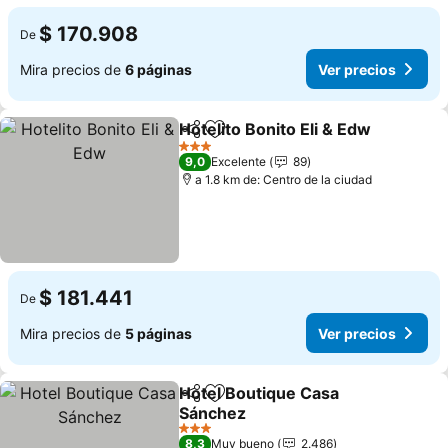
$ 170.908
De
Mira precios de
6 páginas
Ver precios
Hotelito Bonito Eli & Edw
Compartir
Agregar a favoritos
V
3 Estrellas
9,0
Excelente
89
a 1.8 km de: Centro de la ciudad
$ 181.441
De
Mira precios de
5 páginas
Ver precios
Hotel Boutique Casa
Compartir
Agregar a favoritos
Sánchez
Ver precios
3 Estrellas
8,3
Muy bueno
2.486