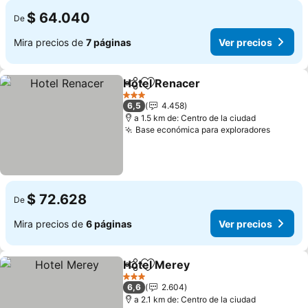
$ 64.040
De
Mira precios de
7 páginas
Ver precios
Hotel Renacer
Compartir
Agregar a favoritos
Ver precios
3 Estrellas
6,5
4.458
a 1.5 km de: Centro de la ciudad
Base económica para exploradores
Ver pre
$ 72.628
De
Mira precios de
6 páginas
Ver precios
Hotel Merey
Compartir
Agregar a favoritos
Ver precios
3 Estrellas
6,6
2.604
a 2.1 km de: Centro de la ciudad