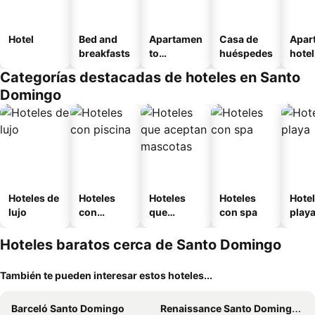
Hotel
Bed and
Apartamen
Casa de
Apar
breakfasts
to
huéspedes
hotel
amueblad
Categorías destacadas de hoteles en Santo
o
Domingo
Hoteles de
Hoteles
Hoteles
Hoteles
Hotel
lujo
con
que
con spa
play
piscina
aceptan
mascotas
Hoteles baratos cerca de Santo Domingo
También te pueden interesar estos hoteles...
Barceló Santo Domingo
Renaissance Santo Domingo Jaragua Hotel & Casino