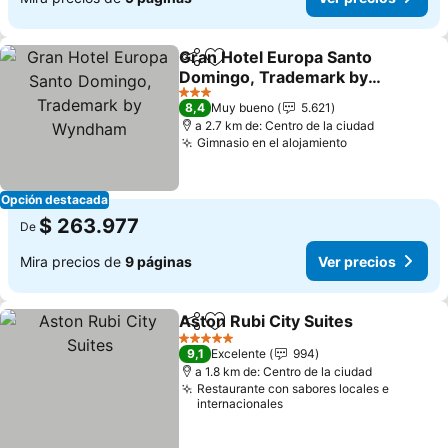
Gran Hotel Europa Santo
Compartir
Agregar a favoritos
Domingo, Trademark by
Wyndham
Ver precios
3 Estrellas
8,4
Muy bueno
5.621
a 2.7 km de: Centro de la ciudad
Gimnasio en el alojamiento
Ver precios
Opción destacada
$ 263.977
De
Mira precios de
9 páginas
Ver precios
Aston Rubi City Suites
Compartir
Agregar a favoritos
Ver 
5 Estrellas
9,1
Excelente
994
a 1.8 km de: Centro de la ciudad
Restaurante con sabores locales e
internacionales