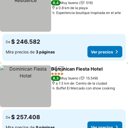
3 Estrellas
8,4
Muy bueno
516
a 0.8 km de la playa
Experiencia boutique inspirada en el arte
Ver
$ 246.582
De
Mira precios de
3 páginas
Ver precios
Dominican Fiesta Hotel
Compartir
Agregar a favoritos
Ver
4 Estrellas
8,3
Muy bueno
15.548
a 7.3 km de: Centro de la ciudad
Buffet El Mercado con show cooking
Ver p
$ 257.408
De
Mira precios de
9 páginas
Ver precios