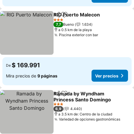
RIG Puerto Malecon
Compartir
Agregar a favoritos
Ver pr
3 Estrellas
7,7
Bueno
1.634
a 0.5 km de la playa
Piscina exterior con bar
Ver precios
$ 169.991
De
Mira precios de
9 páginas
Ver precios
Ramada by Wyndham
Compartir
Agregar a favoritos
Princess Santo Domingo
Ver precios
3 Estrellas
6,9
4.440
a 3.5 km de: Centro de la ciudad
Variedad de opciones gastronómicas
Ver p