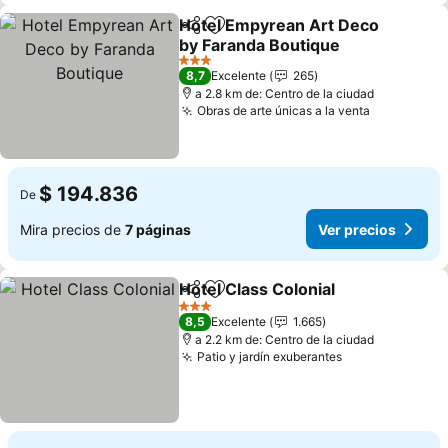
Hotel Empyrean Art Deco
Compartir
Agregar a favoritos
by Faranda Boutique
Ver precios
3 Estrellas
8,7
Excelente
265
a 2.8 km de: Centro de la ciudad
Obras de arte únicas a la venta
Ver precio
$ 194.836
De
Mira precios de
7 páginas
Ver precios
Hotel Class Colonial
Compartir
Agregar a favoritos
Ver pr
3 Estrellas
8,5
Excelente
1.665
a 2.2 km de: Centro de la ciudad
Patio y jardín exuberantes
Ver precios