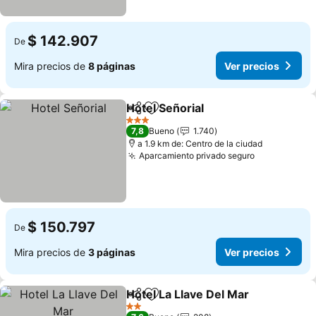
$ 142.907
De
Mira precios de
8 páginas
Ver precios
Hotel Señorial
Compartir
Agregar a favoritos
Ver precios
3 Estrellas
7,8
Bueno
1.740
a 1.9 km de: Centro de la ciudad
Aparcamiento privado seguro
Ver precios
$ 150.797
De
Mira precios de
3 páginas
Ver precios
Hotel La Llave Del Mar
Compartir
Agregar a favoritos
Ver 
2 Estrellas