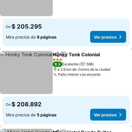
$ 205.295
De
Mira precios de
8 páginas
Ver precios
Honky Tonk Colonial
Compartir
Agregar a favoritos
Ver p
3 Estrellas
9,3
Excelente
596
a 2.9 km de: Centro de la ciudad
Patio interior con encanto
Ver precios
$ 208.892
De
Mira precios de
5 páginas
Ver precios