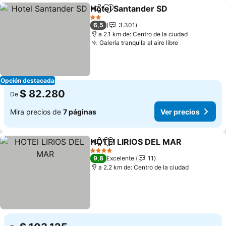
Hotel Santander SD
Compartir
Agregar a favoritos
Ver pr
2 Estrellas
6,5
3.301
a 2.1 km de: Centro de la ciudad
Galería tranquila al aire libre
Ver precios
Opción destacada
$ 82.280
De
Mira precios de
7 páginas
Ver precios
HOTEl LIRIOS DEL MAR
Compartir
Agregar a favoritos
Ver
4 Estrellas
9,8
Excelente
11
a 2.2 km de: Centro de la ciudad