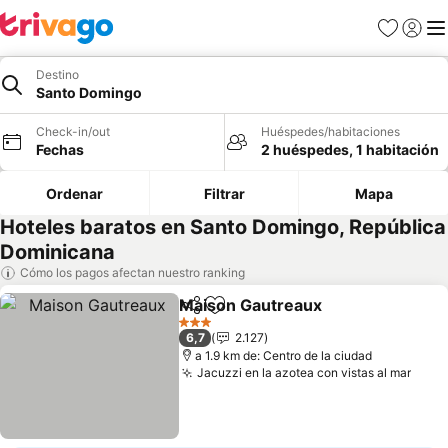
Favoritos
Iniciar 
Me
Destino
Santo Domingo
Check-in/out
Huéspedes/habitaciones
Fechas
2 huéspedes, 1 habitación
Ordenar
Filtrar
Mapa
Hoteles baratos en Santo Domingo, República
Dominicana
Cómo los pagos afectan nuestro ranking
Maison Gautreaux
Compartir
Agregar a favoritos
Ver prec
3 Estrellas
6,7
2.127
a 1.9 km de: Centro de la ciudad
Jacuzzi en la azotea con vistas al mar
Ver 