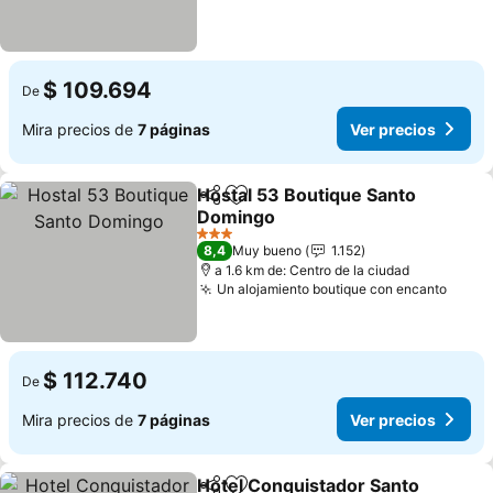
$ 109.694
De
Mira precios de
7 páginas
Ver precios
Hostal 53 Boutique Santo
Compartir
Agregar a favoritos
Domingo
Ver precios
3 Estrellas
8,4
Muy bueno
1.152
a 1.6 km de: Centro de la ciudad
Un alojamiento boutique con encanto
Ver p
$ 112.740
De
Mira precios de
7 páginas
Ver precios
Hotel Conquistador Santo