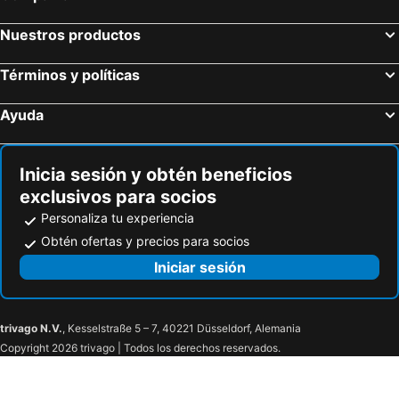
Crowne Plaza Santo Domingo By Ihg
Mauad Hotel Boutique
RIG Puerto Malecon
Holiday Inn Santo Domingo By Ihg
Nuestros productos
Hotel Colonial Blanco
Billini Hotel, Historic Luxury
Términos y políticas
Hotel Tau Art Residence
Boutique Hotel Palacio
RIG Casa Conde
Napolitano Hotel
Ayuda
Hotel Santander SD
Hotel Discovery
Mosquito Boutique Hotel Zona Colonial
Four Points by Sheraton Santo Domingo
Inicia sesión y obtén beneficios
Intercontinental Hotels Real Santo Domingo By Ihg
JW Marriott Hotel Santo Domingo
exclusivos para socios
Hotel Riazor
Honky Tonk Colonial
Personaliza tu experiencia
S27 Backpackers
Studio 27
Obtén ofertas y precios para socios
Caribeño
Continental
Iniciar sesión
PH 19 Guesthouse Hotel in Gazcue
City Caribbean Hotel Boutique
Apart Hotel Turey
Stay Here Suites
trivago N.V.
, Kesselstraße 5 – 7, 40221 Düsseldorf, Alemania
Carey House Hotel
Drake Bolivar Santo Domingo
Copyright 2026 trivago | Todos los derechos reservados.
Hotel Plaza Kavia
Hostal Magisterial Santo Domingo
Hostal Bella Epoca
Hotel Riparbella