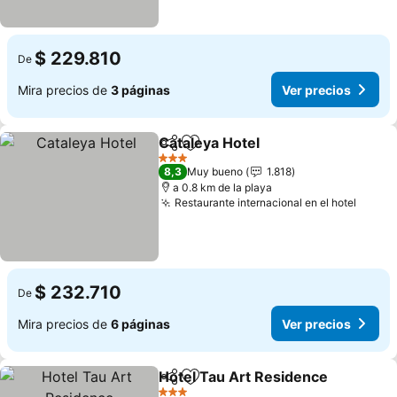
$ 229.810
De
Mira precios de
3 páginas
Ver precios
Cataleya Hotel
Compartir
Agregar a favoritos
Ver precios
3 Estrellas
8,3
Muy bueno
1.818
a 0.8 km de la playa
Restaurante internacional en el hotel
Ver p
$ 232.710
De
Mira precios de
6 páginas
Ver precios
Hotel Tau Art Residence
Compartir
Agregar a favoritos
V