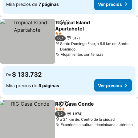
Mira precios de
7 páginas
Ver precios
Tropical Island
Compartir
Agregar a favoritos
Apartahotel
Ver precios
2 Estrellas
6,7
517
Santo Domingo Este, a 8.8 km de: Santo
Domingo
Alojamientos con terraza
Ver precios
$ 133.732
De
Mira precios de
9 páginas
Ver precios
RIG Casa Conde
Compartir
Agregar a favoritos
Ver precio
3 Estrellas
7,2
1.874
a 2.1 km de: Centro de la ciudad
Experiencia cultural dominicana auténtica
Ve