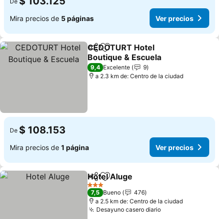
$ 103.125
De
Mira precios de
5 páginas
Ver precios
CEDOTURT Hotel
Compartir
Agregar a favoritos
Boutique & Escuela
Ver precios
9,4
Excelente
9
a 2.3 km de: Centro de la ciudad
$ 108.153
De
Mira precios de
1 página
Ver precios
Hotel Aluge
Compartir
Agregar a favoritos
Ver precios
3 Estrellas
7,5
Bueno
476
a 2.5 km de: Centro de la ciudad
Desayuno casero diario
Ver precios