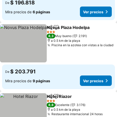
$ 196.818
De
Mira precios de
6 páginas
Ver precios
Novus Plaza Hodelpa
Compartir
Agregar a favoritos
Ver p
3 Estrellas
8,3
Muy bueno
2.191
a 0.5 km de la playa
Piscina en la azotea con vistas a la ciudad
V
$ 203.791
De
Mira precios de
9 páginas
Ver precios
Hotel Riazor
Compartir
Agregar a favoritos
Ver precios
3 Estrellas
8,8
Excelente
3.176
a 0.5 km de la playa
Restaurante internacional 24 horas
Ver pre