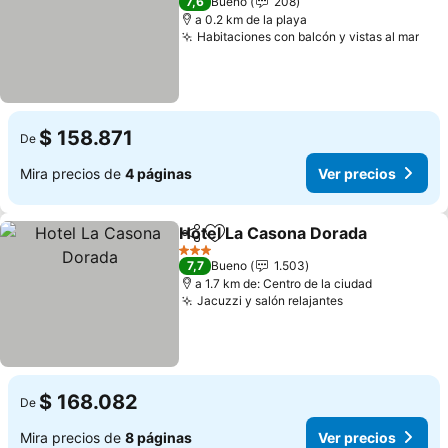
7,6
Bueno
208
a 0.2 km de la playa
Habitaciones con balcón y vistas al mar
Ver
$ 158.871
De
Mira precios de
4 páginas
Ver precios
Hotel La Casona Dorada
Compartir
Agregar a favoritos
Ve
3 Estrellas
7,7
Bueno
1.503
a 1.7 km de: Centro de la ciudad
Jacuzzi y salón relajantes
Ver precios
$ 168.082
De
Mira precios de
8 páginas
Ver precios