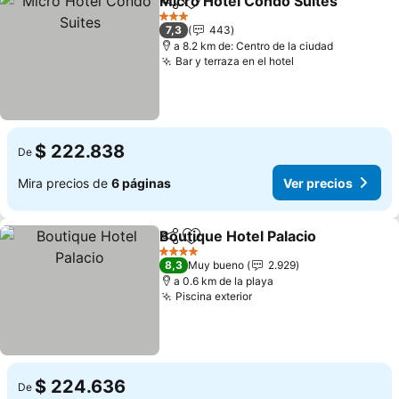
Micro Hotel Condo Suites
Compartir
Agregar a favoritos
3 Estrellas
7,3
443
a 8.2 km de: Centro de la ciudad
Bar y terraza en el hotel
Ver precios
$ 222.838
De
Mira precios de
6 páginas
Ver precios
Boutique Hotel Palacio
Compartir
Agregar a favoritos
Ver
4 Estrellas
8,3
Muy bueno
2.929
a 0.6 km de la playa
Piscina exterior
Ver precios
$ 224.636
De