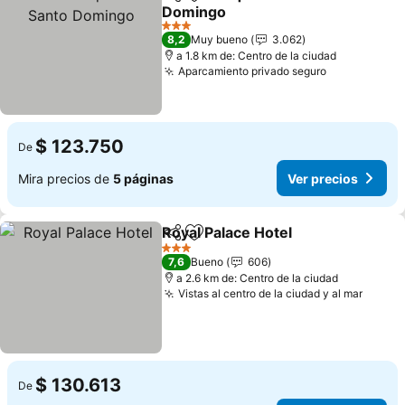
Compartir
Agregar a favoritos
Domingo
Ver precios
3 Estrellas
8,2
Muy bueno
3.062
a 1.8 km de: Centro de la ciudad
Aparcamiento privado seguro
Ver precios
$ 123.750
De
Mira precios de
5 páginas
Ver precios
Royal Palace Hotel
Compartir
Agregar a favoritos
Ver pre
3 Estrellas
7,6
Bueno
606
a 2.6 km de: Centro de la ciudad
Vistas al centro de la ciudad y al mar
Ver pr
$ 130.613
De