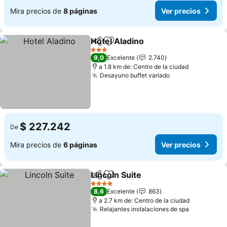
Mira precios de
8 páginas
Ver precios
Hotel Aladino
Compartir
Agregar a favoritos
Ver precios
3 Estrellas
9,0
Excelente
2.740
a 1.8 km de: Centro de la ciudad
Desayuno buffet variado
Ver precios
$ 227.242
De
Mira precios de
6 páginas
Ver precios
Lincoln Suite
Compartir
Agregar a favoritos
Ver precios
4 Estrellas
8,6
Excelente
863
a 2.7 km de: Centro de la ciudad
Relajantes instalaciones de spa
Ver preci