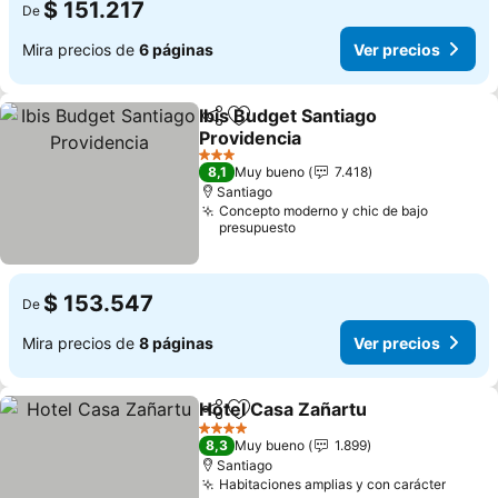
$ 151.217
De
Mira precios de
6 páginas
Ver precios
Ibis Budget Santiago
Compartir
Agregar a favoritos
Providencia
3 Estrellas
8,1
Muy bueno
7.418
Santiago
Concepto moderno y chic de bajo
presupuesto
$ 153.547
De
Mira precios de
8 páginas
Ver precios
Hotel Casa Zañartu
Compartir
Agregar a favoritos
4 Estrellas
8,3
Muy bueno
1.899
Santiago
Habitaciones amplias y con carácter