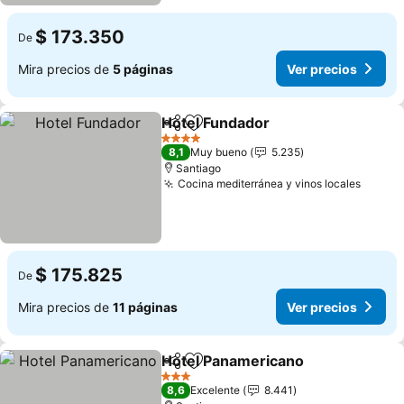
$ 173.350
De
Mira precios de
5 páginas
Ver precios
Hotel Fundador
Compartir
Agregar a favoritos
4 Estrellas
8,1
Muy bueno
5.235
Santiago
Cocina mediterránea y vinos locales
$ 175.825
De
Mira precios de
11 páginas
Ver precios
Hotel Panamericano
Compartir
Agregar a favoritos
3 Estrellas
8,6
Excelente
8.441