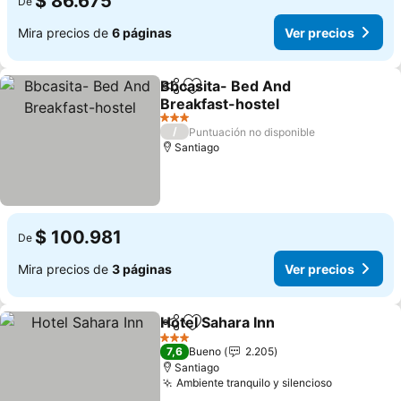
$ 86.675
De
Mira precios de
6 páginas
Ver precios
Bbcasita- Bed And
Compartir
Agregar a favoritos
Breakfast-hostel
3 Estrellas
/
Puntuación no disponible
Santiago
$ 100.981
De
Mira precios de
3 páginas
Ver precios
Hotel Sahara Inn
Compartir
Agregar a favoritos
3 Estrellas
7,6
Bueno
2.205
Santiago
Ambiente tranquilo y silencioso