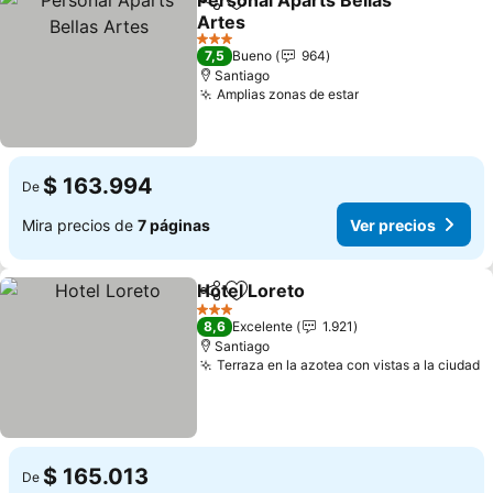
Personal Aparts Bellas
Compartir
Agregar a favoritos
Artes
3 Estrellas
7,5
Bueno
964
Santiago
Amplias zonas de estar
$ 163.994
De
Mira precios de
7 páginas
Ver precios
Hotel Loreto
Compartir
Agregar a favoritos
3 Estrellas
8,6
Excelente
1.921
Santiago
Terraza en la azotea con vistas a la ciudad
$ 165.013
De