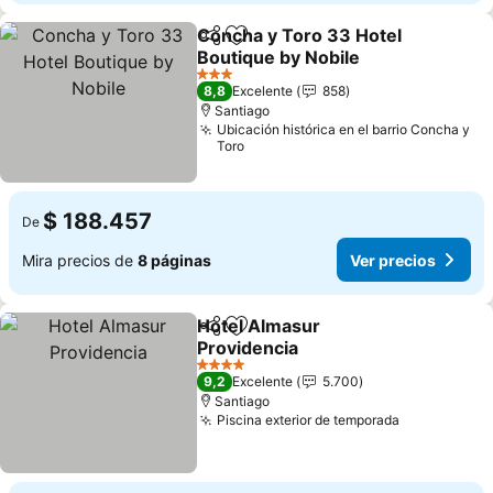
Concha y Toro 33 Hotel
Compartir
Agregar a favoritos
Boutique by Nobile
3 Estrellas
8,8
Excelente
858
Santiago
Ubicación histórica en el barrio Concha y
Toro
$ 188.457
De
Mira precios de
8 páginas
Ver precios
Hotel Almasur
Compartir
Agregar a favoritos
Providencia
4 Estrellas
9,2
Excelente
5.700
Santiago
Piscina exterior de temporada