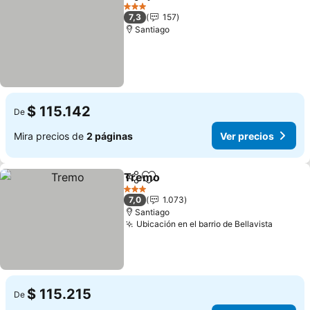
Compartir
Agregar a favoritos
3 Estrellas
7,3
157
Santiago
$ 115.142
De
Mira precios de
2 páginas
Ver precios
Tremo
Compartir
Agregar a favoritos
3 Estrellas
7,0
1.073
Santiago
Ubicación en el barrio de Bellavista
$ 115.215
De