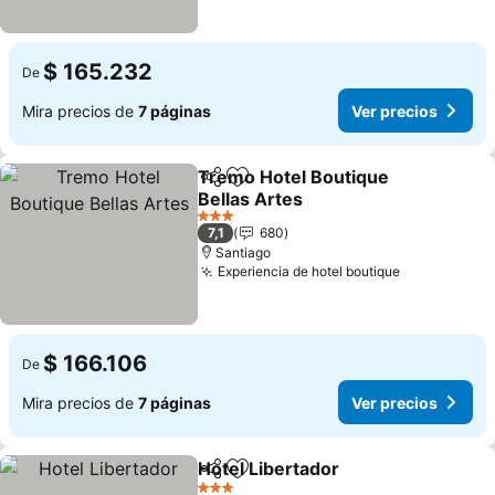
$ 165.232
De
Mira precios de
7 páginas
Ver precios
Tremo Hotel Boutique
Compartir
Agregar a favoritos
Bellas Artes
3 Estrellas
7,1
680
Santiago
Experiencia de hotel boutique
$ 166.106
De
Mira precios de
7 páginas
Ver precios
Hotel Libertador
Compartir
Agregar a favoritos