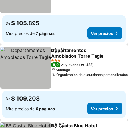
$ 105.895
De
Mira precios de
7 páginas
Ver precios
Departamentos
Compartir
Agregar a favoritos
Amoblados Torre Tagle
3 Estrellas
8,0
Muy bueno
488
Santiago
Organización de excursiones personalizadas
$ 109.208
De
Mira precios de
6 páginas
Ver precios
BB Casita Blue Hotel