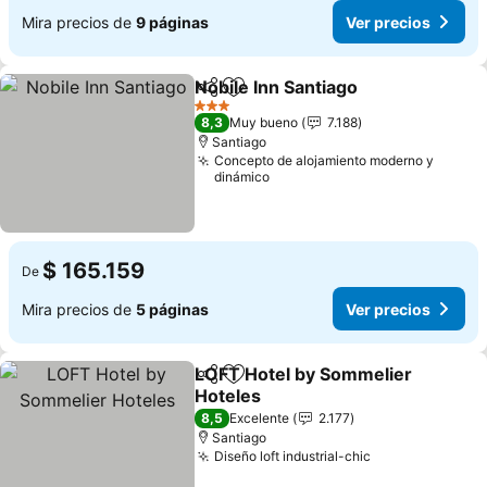
Mira precios de
9 páginas
Ver precios
Nobile Inn Santiago
Compartir
Agregar a favoritos
3 Estrellas
8,3
Muy bueno
7.188
Santiago
Concepto de alojamiento moderno y
dinámico
$ 165.159
De
Mira precios de
5 páginas
Ver precios
LOFT Hotel by Sommelier
Compartir
Agregar a favoritos
Hoteles
8,5
Excelente
2.177
Santiago
Diseño loft industrial-chic