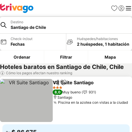
Favoritos
Iniciar 
Me
Destino
Santiago de Chile
Check-in/out
Huéspedes/habitaciones
Fechas
2 huéspedes, 1 habitación
Ordenar
Filtrar
Mapa
Hoteles baratos en Santiago de Chile, Chile
Cómo los pagos afectan nuestro ranking
VR Suite Santiago
Compartir
Agregar a favoritos
3 Estrellas
8,0
Muy bueno
931
Santiago
Piscina en la azotea con vistas a la ciudad