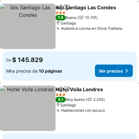
ibis Santiago Las Condes
Compartir
Agregar a favoritos
3 Estrellas
7,9
Bueno
10.791
Santiago
Auténtica cocina en Olivia Trattoria
$ 145.829
De
Mira precios de
10 páginas
Ver precios
Hotel Voila Londres
Compartir
Agregar a favoritos
3 Estrellas
8,1
Muy bueno
2.230
Santiago
Habitaciones con jacuzzi