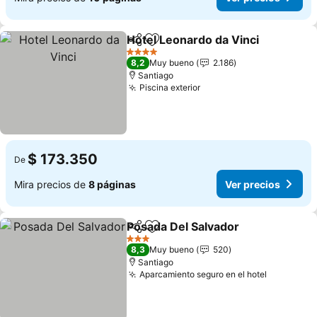
Hotel Leonardo da Vinci
Compartir
Agregar a favoritos
4 Estrellas
8,2
Muy bueno
2.186
Santiago
Piscina exterior
$ 173.350
De
Mira precios de
8 páginas
Ver precios
Posada Del Salvador
Compartir
Agregar a favoritos
3 Estrellas
8,3
Muy bueno
520
Santiago
Aparcamiento seguro en el hotel