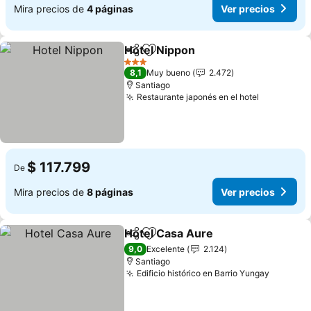
Mira precios de
4 páginas
Ver precios
Hotel Nippon
Compartir
Agregar a favoritos
3 Estrellas
8,1
Muy bueno
2.472
Santiago
Restaurante japonés en el hotel
$ 117.799
De
Mira precios de
8 páginas
Ver precios
Hotel Casa Aure
Compartir
Agregar a favoritos
9,0
Excelente
2.124
Santiago
Edificio histórico en Barrio Yungay