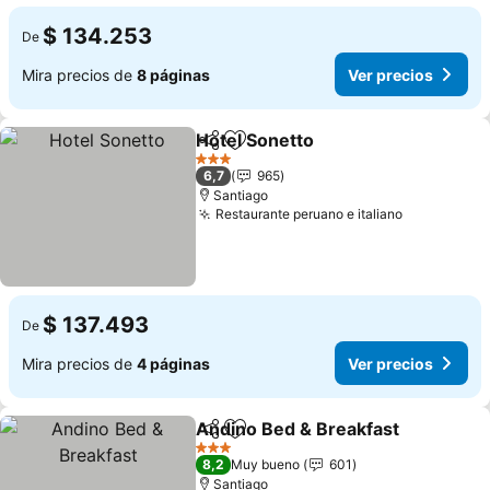
$ 134.253
De
Mira precios de
8 páginas
Ver precios
Hotel Sonetto
Compartir
Agregar a favoritos
3 Estrellas
6,7
965
Santiago
Restaurante peruano e italiano
$ 137.493
De
Mira precios de
4 páginas
Ver precios
Andino Bed & Breakfast
Compartir
Agregar a favoritos
3 Estrellas
8,2
Muy bueno
601
Santiago