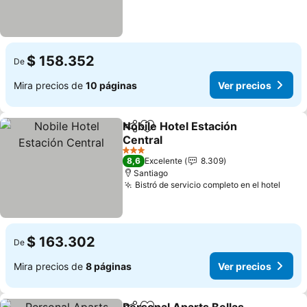
$ 158.352
De
Mira precios de
10 páginas
Ver precios
Nobile Hotel Estación
Compartir
Agregar a favoritos
Central
3 Estrellas
8,6
Excelente
8.309
Santiago
Bistró de servicio completo en el hotel
$ 163.302
De
Mira precios de
8 páginas
Ver precios