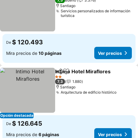
7,5
Bueno
3.376
Santiago
Servicios personalizados de información
turística
$ 120.493
De
Mira precios de
10 páginas
Ver precios
Intimo Hotel Miraflores
Compartir
Agregar a favoritos
2 Estrellas
7,3
1.880
Santiago
Arquitectura de edificio histórico
Opción destacada
$ 126.645
De
Mira precios de
6 páginas
Ver precios