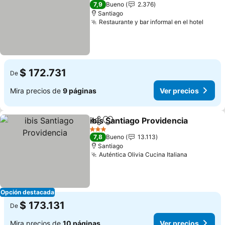
3 Estrellas
7,9
Bueno
2.376
Santiago
Restaurante y bar informal en el hotel
$ 172.731
De
Mira precios de
9 páginas
Ver precios
ibis Santiago Providencia
Compartir
Agregar a favoritos
3 Estrellas
7,8
Bueno
13.113
Santiago
Auténtica Olivia Cucina Italiana
Opción destacada
$ 173.131
De
Mira precios de
10 páginas
Ver precios