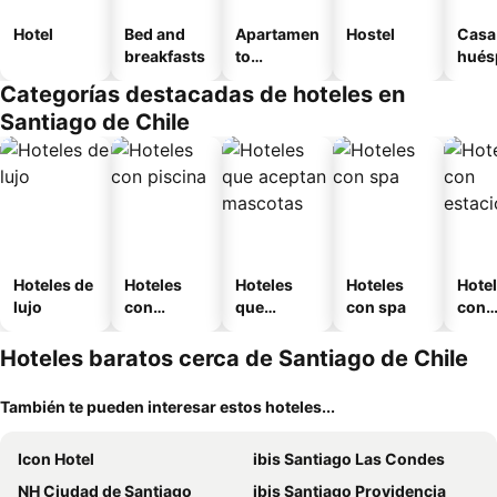
Hotel
Bed and
Apartamen
Hostel
Casa
breakfasts
to
hués
amueblad
Categorías destacadas de hoteles en
o
Santiago de Chile
Hoteles de
Hoteles
Hoteles
Hoteles
Hote
lujo
con
que
con spa
con
piscina
aceptan
esta
mascotas
mien
Hoteles baratos cerca de Santiago de Chile
También te pueden interesar estos hoteles...
Icon Hotel
ibis Santiago Las Condes
NH Ciudad de Santiago
ibis Santiago Providencia