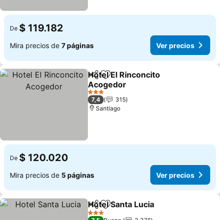
$ 119.182
De
Mira precios de
7 páginas
Ver precios
Hotel El Rinconcito
Compartir
Agregar a favoritos
Acogedor
3 Estrellas
7,4
315
Santiago
$ 120.020
De
Mira precios de
5 páginas
Ver precios
Hotel Santa Lucia
Compartir
Agregar a favoritos
3 Estrellas