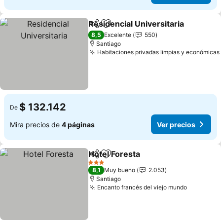
Residencial Universitaria
Compartir
Agregar a favoritos
8,5
Excelente
550
Santiago
Habitaciones privadas limpias y económicas
$ 132.142
De
Mira precios de
4 páginas
Ver precios
Hotel Foresta
Compartir
Agregar a favoritos
3 Estrellas
8,1
Muy bueno
2.053
Santiago
Encanto francés del viejo mundo