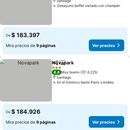
Santiago
Desayuno buffet variado con champán
$ 183.397
De
Mira precios de
9 páginas
Ver precios
Novapark
Compartir
Agregar a favoritos
3 Estrellas
8,4
Muy bueno
6.225
Santiago
En el histórico barrio París-Londres
$ 184.926
De
Mira precios de
9 páginas
Ver precios