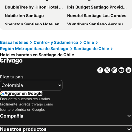
DoubleTree by Hilton Hotel Santiago - Vitacura
Ibis Budget Santiago Providencia
Nobile Inn Santiago
Novotel Santiago Las Condes
Sheraton Santiago Hotel and Convention Center
Wyndham Santiago Aeropuerto
City Express by Marriott Santiago Aeropuerto Chile
Ola Santiago Providencia, Tapestry Collection by Hilton
NH Collection Plaza Santiago
Novotel Santiago Vitacura
Busca hoteles
Centro- y Sudamérica
Chile
Región Metropolitana de Santiago
Santiago de Chile
Four Points by Sheraton Santiago
Nobile Hotel Estación Central
Hoteles baratos en Santiago de Chile
Radisson Blu Plaza El Bosque Santiago
hUB Providencia
Hyatt Place Santiago/Vitacura
Almacruz Hotel y Centro de Convenciones
Facebook
Twitter
Insta
Yo
Hotel Capital Bellet
Hotel Fundador
Elige tu país
Holiday Inn Express Santiago Las Condes By Ihg
Wyndham Garden Santiago Kennedy
Plaza El Bosque Ebro
Hotel Plaza San Francisco
Agregar en Google
Encuentra nuestros resultados
Pullman Santiago Vitacura
Hotel Santa Lucia
fácilmente: agrega trivago como
Hilton Garden Inn Santiago Airport
Mercure Santiago Centro
fuente preferida en Google.
Compañía
Hotel HW Libertad
Panamericana Hotel Providencia
Eurotel Providencia
Hotel 198
Nuestros productos