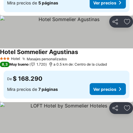
Mira precios de
5 páginas
Ver precios
Compartir
Ag
Hotel Sommelier Agustinas
Ver precios
Hotel
Masajes personalizados
Ver precios
3 Estrellas
8,3
Muy bueno
1.720
a 0.5 km de: Centro de la ciudad
$ 168.290
De
Mira precios de
7 páginas
Ver precios
Compartir
Ag