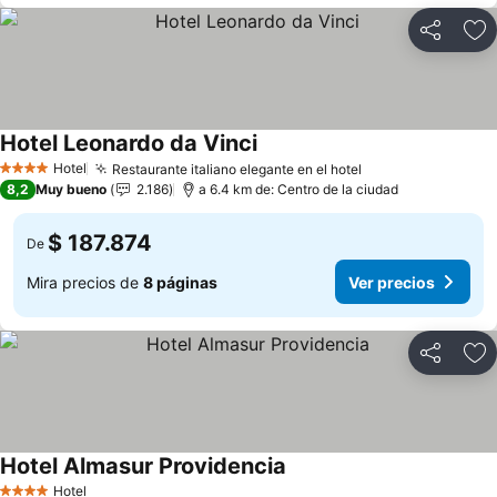
Compartir
Ag
Hotel Leonardo da Vinci
Ver precios
Hotel
Restaurante italiano elegante en el hotel
Ver precios
4 Estrellas
8,2
Muy bueno
2.186
a 6.4 km de: Centro de la ciudad
$ 187.874
De
Mira precios de
8 páginas
Ver precios
Compartir
Ag
Hotel Almasur Providencia
Ver precios
Hotel