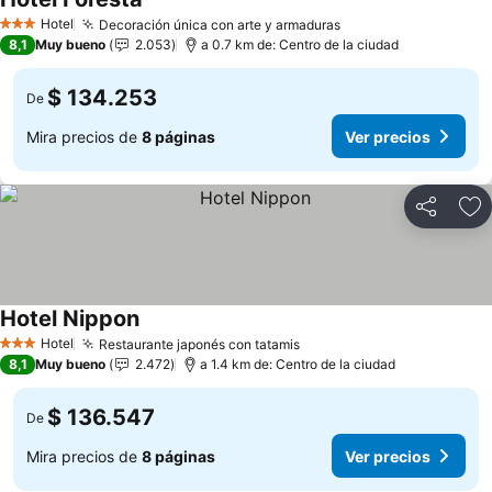
Ver precios
Hotel
Decoración única con arte y armaduras
Ver precios
3 Estrellas
8,1
Muy bueno
2.053
a 0.7 km de: Centro de la ciudad
$ 134.253
De
Mira precios de
8 páginas
Ver precios
Compartir
Ag
Hotel Nippon
Ver precios
Hotel
Restaurante japonés con tatamis
Ver precios
3 Estrellas
8,1
Muy bueno
2.472
a 1.4 km de: Centro de la ciudad
$ 136.547
De
Mira precios de
8 páginas
Ver precios