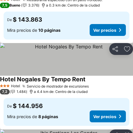
Ver precios
3 Estrellas
7,5
Bueno
3.376
a 0.3 km de: Centro de la ciudad
$ 143.863
De
Mira precios de
10 páginas
Ver precios
Compartir
Ag
Hotel Nogales By Tempo Rent
Ver precios
Hotel
Servicio de mostrador de excursiones
Ver precios
3 Estrellas
7,2
1.484
a 4.4 km de: Centro de la ciudad
$ 144.956
De
Mira precios de
8 páginas
Ver precios