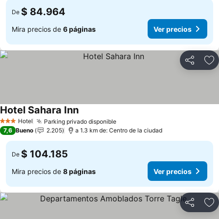
$ 84.964
De
Mira precios de
6 páginas
Ver precios
Compartir
Ag
Hotel Sahara Inn
Ver precios
Hotel
Parking privado disponible
Ver precios
3 Estrellas
7,6
Bueno
2.205
a 1.3 km de: Centro de la ciudad
$ 104.185
De
Mira precios de
8 páginas
Ver precios
Compartir
Ag