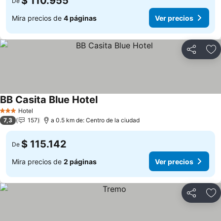
$ 110.955
De
Mira precios de
4 páginas
Ver precios
Compartir
Ag
BB Casita Blue Hotel
Ver precios
Hotel
3 Estrellas
7,3
157
a 0.5 km de: Centro de la ciudad
$ 115.142
De
Mira precios de
2 páginas
Ver precios
Compartir
Ag