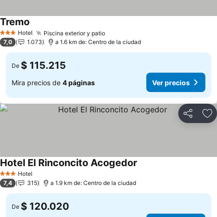
Tremo
Ver precios
Hotel
Piscina exterior y patio
Ver precios
3 Estrellas
7,0
1.073
a 1.6 km de: Centro de la ciudad
$ 115.215
De
Mira precios de
4 páginas
Ver precios
Compartir
Ag
Hotel El Rinconcito Acogedor
Ver precios
Hotel
3 Estrellas
7,4
315
a 1.9 km de: Centro de la ciudad
$ 120.020
De