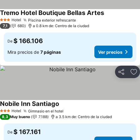
Tremo Hotel Boutique Bellas Artes
Ver precios
Hotel
Piscina exterior refrescante
Ver precios
3 Estrellas
7,1
680
a 0.8 km de: Centro de la ciudad
$ 166.106
De
Mira precios de
7 páginas
Ver precios
Compartir
Ag
Nobile Inn Santiago
Ver precios
Hotel
Gimnasio en el hotel
Ver precios
3 Estrellas
8,3
Muy bueno
7.188
a 3.5 km de: Centro de la ciudad
$ 167.161
De