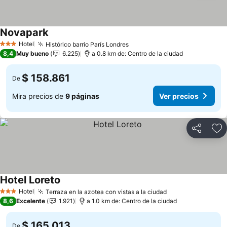
Novapark
Ver precios
Hotel
Histórico barrio París Londres
Ver precios
3 Estrellas
8,4
Muy bueno
6.225
a 0.8 km de: Centro de la ciudad
$ 158.861
De
Mira precios de
9 páginas
Ver precios
Compartir
Ag
Hotel Loreto
Ver precios
Hotel
Terraza en la azotea con vistas a la ciudad
Ver precios
3 Estrellas
8,6
Excelente
1.921
a 1.0 km de: Centro de la ciudad
$ 165.013
De