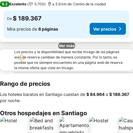
4 Estrellas
9,2
Excelente
5.700
a 3.9 km de: Centro de la ciudad
$ 189.367
De
Mira precios de
8 páginas
Ver precios
Ver más
Los precios y la disponibilidad que recibe trivago de las páginas
web de reserva cambian de manera constante. Por lo tanto, es
posible que no siempre encuentres en una página web de reserva
la misma oferta que viste en trivago.
Rango de precios
Los hoteles baratos en Santiago cuestan de
‎$ 84.964
a
‎$ 189.367
por noche.
Otros hospedajes en Santiago