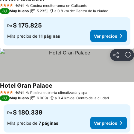
Ver precios
Hotel
Cocina mediterránea en Calicanto
Ver precios
4 Estrellas
8,1
Muy bueno
5.235
a 0.8 km de: Centro de la ciudad
$ 175.825
De
Mira precios de
11 páginas
Ver precios
Compartir
Ag
Hotel Gran Palace
Ver precios
Hotel
Piscina cubierta climatizada y spa
Ver precios
4 Estrellas
8,1
Muy bueno
6.009
a 0.4 km de: Centro de la ciudad
$ 180.339
De
Mira precios de
7 páginas
Ver precios