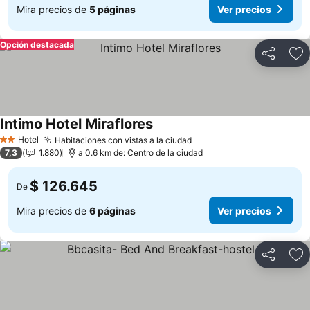
Mira precios de
5 páginas
Ver precios
Opción destacada
Compartir
Ag
Intimo Hotel Miraflores
Ver precios
Hotel
Habitaciones con vistas a la ciudad
Ver precios
2 Estrellas
7,3
1.880
a 0.6 km de: Centro de la ciudad
$ 126.645
De
Mira precios de
6 páginas
Ver precios
Compartir
Ag