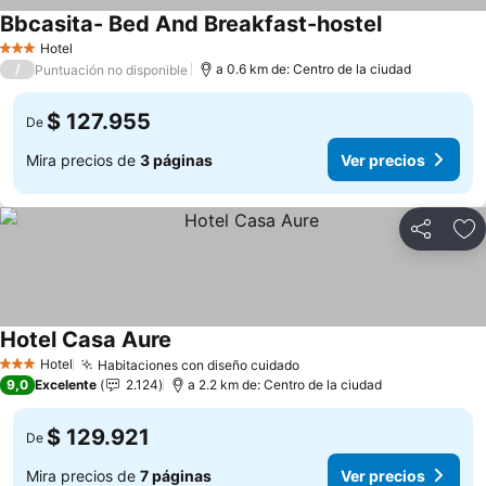
Bbcasita- Bed And Breakfast-hostel
Ver precios
Hotel
3 Estrellas
/
a 0.6 km de: Centro de la ciudad
Puntuación no disponible
$ 127.955
De
Mira precios de
3 páginas
Ver precios
Compartir
Ag
Hotel Casa Aure
Ver precios
Hotel
Habitaciones con diseño cuidado
Ver precios
3 Estrellas
9,0
Excelente
2.124
a 2.2 km de: Centro de la ciudad
$ 129.921
De
Mira precios de
7 páginas
Ver precios