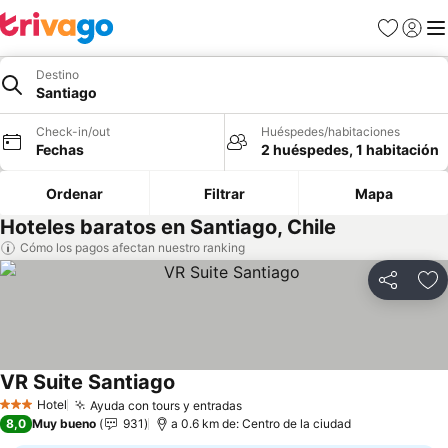
Favoritos
Iniciar 
Me
Destino
Santiago
Check-in/out
Huéspedes/habitaciones
Fechas
2 huéspedes, 1 habitación
Ordenar
Filtrar
Mapa
Hoteles baratos en Santiago, Chile
Cómo los pagos afectan nuestro ranking
Compartir
Ag
VR Suite Santiago
Ver precios
Hotel
Ayuda con tours y entradas
Ver precios
3 Estrellas
8,0
Muy bueno
931
a 0.6 km de: Centro de la ciudad