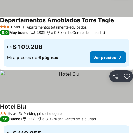
Departamentos Amoblados Torre Tagle
Ver prec
Hotel
Apartamentos totalmente equipados
Ver precios
3 Estrellas
8,0
Muy bueno
488
a 0.3 km de: Centro de la ciudad
$ 109.208
De
Mira precios de
6 páginas
Ver precios
Compartir
Ag
Hotel Blu
Ver precios
Hotel
Parking privado seguro
Ver precios
2 Estrellas
7,6
Bueno
227
a 3.9 km de: Centro de la ciudad