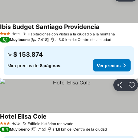
Ibis Budget Santiago Providencia
Ver precios
Hotel
Habitaciones con vistas a la ciudad o a la montaña
Ver preci
3 Estrellas
8,1
Muy bueno
7.418
a 3.0 km de: Centro de la ciudad
$ 153.874
De
Mira precios de
8 páginas
Ver precios
Compartir
Ag
Hotel Elisa Cole
Ver precios
Hotel
Edificio histórico renovado
Ver precios
3 Estrellas
8,4
Muy bueno
715
a 1.8 km de: Centro de la ciudad