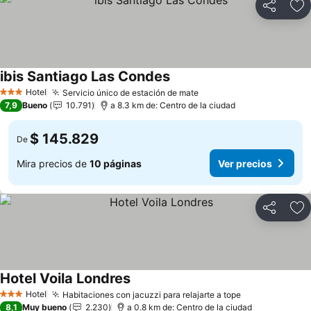
Compartir
Ag
ibis Santiago Las Condes
Ver precios
Hotel
Servicio único de estación de mate
Ver precios
3 Estrellas
7,9
Bueno
10.791
a 8.3 km de: Centro de la ciudad
$ 145.829
De
Mira precios de
10 páginas
Ver precios
Compartir
Ag
Hotel Voila Londres
Ver precios
Hotel
Habitaciones con jacuzzi para relajarte a tope
Ver precios
3 Estrellas
8,1
Muy bueno
2.230
a 0.8 km de: Centro de la ciudad