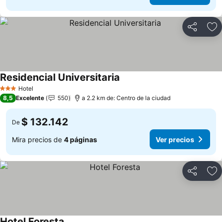
Compartir
Ag
Residencial Universitaria
Ver precios
Hotel
3 Estrellas
8,5
Excelente
550
a 2.2 km de: Centro de la ciudad
$ 132.142
De
Mira precios de
4 páginas
Ver precios
Compartir
Ag
Hotel Foresta