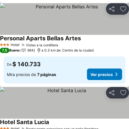
Compartir
Ag
Personal Aparts Bellas Artes
Ver precios
Hotel
Vistas a la cordillera
Ver precios
3 Estrellas
7,5
Bueno
964
a 0.3 km de: Centro de la ciudad
$ 140.733
De
Mira precios de
7 páginas
Ver precios
Compartir
Ag
Hotel Santa Lucia
Ver precios
Hotel
Restaurante espacioso con un patio frondoso.