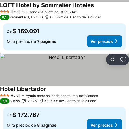
LOFT Hotel by Sommelier Hoteles
Ver precios
Hotel
Diseño estilo loft industrial-chic
Ver precios
3 Estrellas
8,5
Excelente
2.177
a 0.5 km de: Centro de la ciudad
$ 169.091
De
Mira precios de
7 páginas
Ver precios
Compartir
Ag
Hotel Libertador
Ver precios
Hotel
Ayuda personalizada con tours y actividades
Ver precios
3 Estrellas
7,9
Bueno
2.376
a 0.6 km de: Centro de la ciudad
$ 172.767
De
Mira precios de
8 páginas
Ver precios