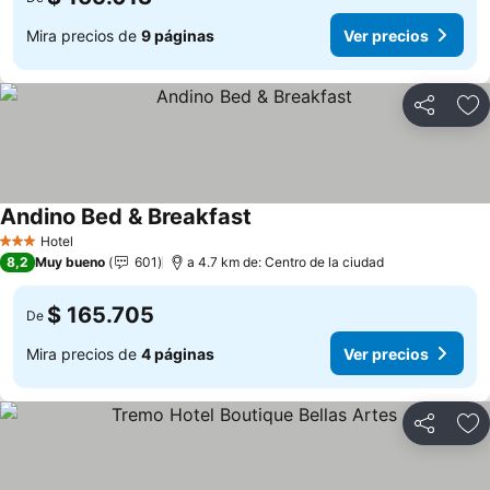
Mira precios de
9 páginas
Ver precios
Compartir
Ag
Andino Bed & Breakfast
Ver precios
Hotel
3 Estrellas
8,2
Muy bueno
601
a 4.7 km de: Centro de la ciudad
$ 165.705
De
Mira precios de
4 páginas
Ver precios
Compartir
Ag