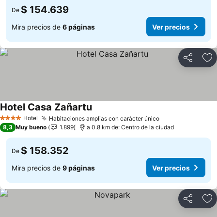
$ 154.639
De
Mira precios de
6 páginas
Ver precios
Compartir
Ag
Hotel Casa Zañartu
Ver precios
Hotel
Habitaciones amplias con carácter único
Ver precios
4 Estrellas
8,3
Muy bueno
1.899
a 0.8 km de: Centro de la ciudad
$ 158.352
De
Mira precios de
9 páginas
Ver precios
Compartir
Ag