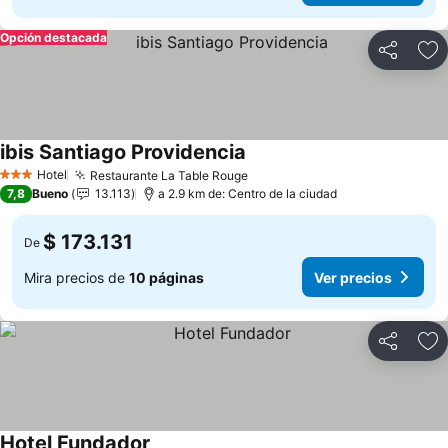
Opción destacada
Compartir
Ag
ibis Santiago Providencia
Ver precios
Hotel
Restaurante La Table Rouge
Ver precios
3 Estrellas
7,8
Bueno
13.113
a 2.9 km de: Centro de la ciudad
$ 173.131
De
Mira precios de
10 páginas
Ver precios
Compartir
Ag
Hotel Fundador