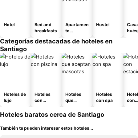
Hotel
Bed and
Apartamen
Hostel
Casa
breakfasts
to
hués
amueblad
Categorías destacadas de hoteles en
o
Santiago
Hoteles de
Hoteles
Hoteles
Hoteles
Hote
lujo
con
que
con spa
con
piscina
aceptan
esta
mascotas
mien
Hoteles baratos cerca de Santiago
También te pueden interesar estos hoteles...