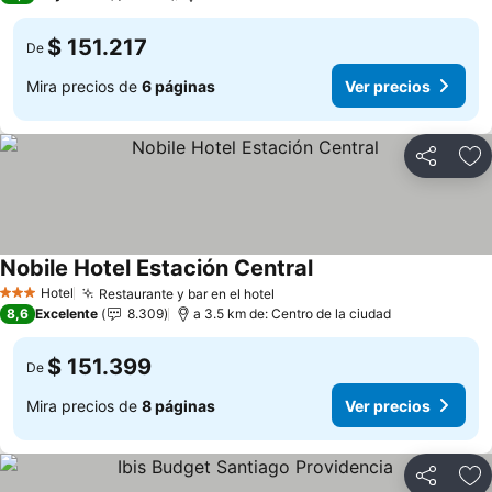
$ 151.217
De
Mira precios de
6 páginas
Ver precios
Compartir
Ag
Nobile Hotel Estación Central
Ver precios
Hotel
Restaurante y bar en el hotel
Ver precios
3 Estrellas
8,6
Excelente
8.309
a 3.5 km de: Centro de la ciudad
$ 151.399
De
Mira precios de
8 páginas
Ver precios
Compartir
Ag