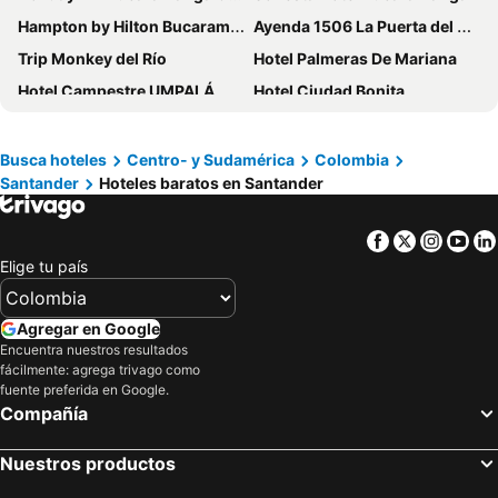
Hampton by Hilton Bucaramanga
Ayenda 1506 La Puerta del Sol
Trip Monkey del Río
Hotel Palmeras De Mariana
Hotel Campestre UMPALÁ
Hotel Ciudad Bonita
Hotel Isla Mayor
Hotel Chicamocha
Hotel El Rubí
BGA Hotel
Busca hoteles
Centro- y Sudamérica
Colombia
Santander
Hoteles baratos en Santander
Hotel Buena Vista Express
Hotel Castillo Resort
San Juan
Cabecera Country Hotel
Facebook
Twitter
Insta
Yo
Hotel Ruittoque D Prada
Hotel Bucarica Plaza
Elige tu país
Hotel Palonegro
Hicasua Hotel Boutique
Hotel Casa Posada Don Chepe
GHL Style Barrancabermeja
Agregar en Google
Hotel Posada Campestre San Gil
Hotel Emperador
Encuentra nuestros resultados
fácilmente: agrega trivago como
Ayenda Victoria Comfort
Hotel Táchiras
fuente preferida en Google.
Compañía
Hotel Turista Real
La Floresta de Cite Hotel
Hotel Internacional La Triada
HOTEL HOUSTON
Nuestros productos
Hotel Palmera Real
Ayenda 1501 Metropolitana Plaza