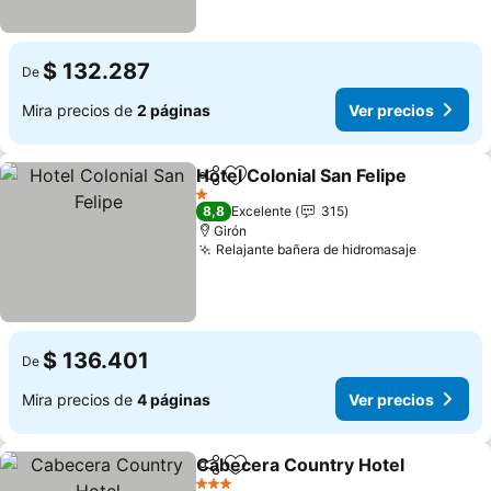
$ 132.287
De
Mira precios de
2 páginas
Ver precios
Hotel Colonial San Felipe
Compartir
Agregar a favoritos
V
1 Estrellas
8,8
Excelente
315
Girón
Relajante bañera de hidromasaje
Ver prec
$ 136.401
De
Mira precios de
4 páginas
Ver precios
Cabecera Country Hotel
Compartir
Agregar a favoritos
Ve