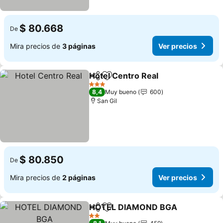
$ 80.668
De
Mira precios de
3 páginas
Ver precios
Hotel Centro Real
Compartir
Agregar a favoritos
Ver prec
3 Estrellas
8,4
Muy bueno
600
San Gil
$ 80.850
De
Mira precios de
2 páginas
Ver precios
HOTEL DIAMOND BGA
Compartir
Agregar a favoritos
Ver
2 Estrellas