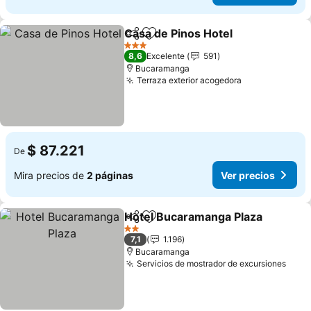
Casa de Pinos Hotel
Compartir
Agregar a favoritos
Ver pr
3 Estrellas
8,6
Excelente
591
Bucaramanga
Terraza exterior acogedora
Ver precios
$ 87.221
De
Mira precios de
2 páginas
Ver precios
Hotel Bucaramanga Plaza
Compartir
Agregar a favoritos
2 Estrellas
7,1
1.196
Bucaramanga
Servicios de mostrador de excursiones
Ver 