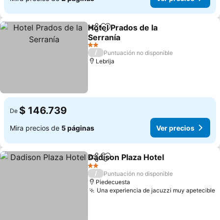
Hotel Prados de la
Compartir
Agregar a favoritos
Serranía
Ver precios
2 Estrellas
/
Puntuación no disponible
Lebrija
$ 146.739
De
Mira precios de
5 páginas
Ver precios
Dadison Plaza Hotel
Compartir
Agregar a favoritos
Ver pr
2 Estrellas
/
Puntuación no disponible
Piedecuesta
Una experiencia de jacuzzi muy apetecible
V