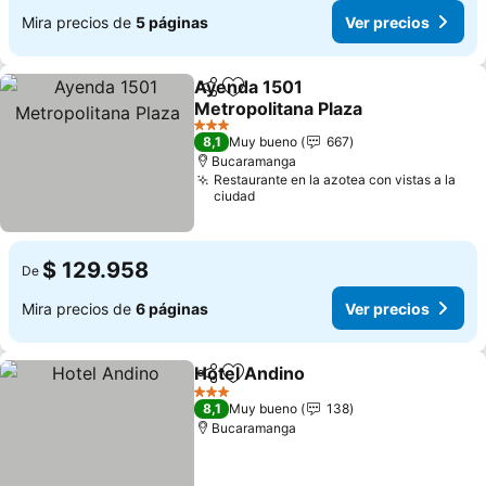
Mira precios de
5 páginas
Ver precios
Ayenda 1501
Compartir
Agregar a favoritos
Metropolitana Plaza
Ver precios
3 Estrellas
8,1
Muy bueno
667
Bucaramanga
Restaurante en la azotea con vistas a la
ciudad
$ 129.958
De
Mira precios de
6 páginas
Ver precios
Hotel Andino
Compartir
Agregar a favoritos
Ver precios
3 Estrellas
8,1
Muy bueno
138
Bucaramanga