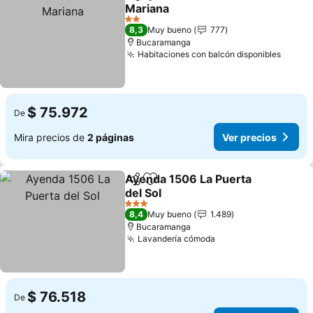
Compartir
Agregar a favoritos
Mariana
Ver precios
2 Estrellas
8,3
Muy bueno
777
Bucaramanga
Habitaciones con balcón disponibles
Ver p
$ 75.972
De
Mira precios de
2 páginas
Ver precios
Ayenda 1506 La Puerta
Compartir
Agregar a favoritos
del Sol
Ver precios
3 Estrellas
8,4
Muy bueno
1.489
Bucaramanga
Lavandería cómoda
Ver precios
$ 76.518
De