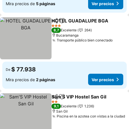
Mira precios de
5 páginas
Ver precios
HOTEL GUADALUPE BGA
Compartir
Agregar a favoritos
V
3 Estrellas
8,7
Excelente
264
Bucaramanga
Transporte público bien conectado
Ver pre
$ 77.938
De
Mira precios de
2 páginas
Ver precios
Sam'S VIP Hostel San Gil
Compartir
Agregar a favoritos
Ve
2 Estrellas
9,1
Excelente
1.236
San Gil
Piscina en la azotea con vistas a la ciudad
V