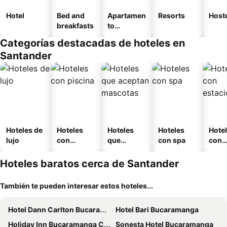
Hotel
Bed and
Apartamen
Resorts
Host
breakfasts
to
amueblad
Categorías destacadas de hoteles en
o
Santander
Hoteles de
Hoteles
Hoteles
Hoteles
Hote
lujo
con
que
con spa
con
piscina
aceptan
esta
mascotas
mien
Hoteles baratos cerca de Santander
También te pueden interesar estos hoteles...
Hotel Dann Carlton Bucaramanga
Hotel Bari Bucaramanga
Holiday Inn Bucaramanga Cacique by IHG
Sonesta Hotel Bucaramanga