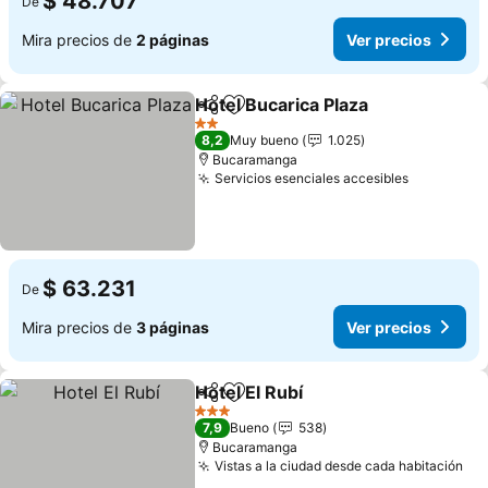
$ 48.707
De
Mira precios de
2 páginas
Ver precios
Hotel Bucarica Plaza
Compartir
Agregar a favoritos
Ver p
2 Estrellas
8,2
Muy bueno
1.025
Bucaramanga
Servicios esenciales accesibles
Ver preci
$ 63.231
De
Mira precios de
3 páginas
Ver precios
Hotel El Rubí
Compartir
Agregar a favoritos
Ver precios
3 Estrellas
7,9
Bueno
538
Bucaramanga
Vistas a la ciudad desde cada habitación
Ver