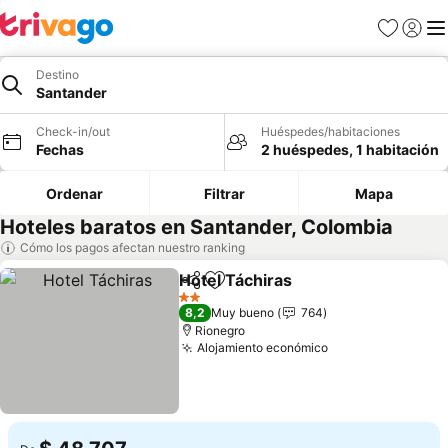
Favoritos
Iniciar 
Me
Destino
Santander
Check-in/out
Huéspedes/habitaciones
Fechas
2 huéspedes, 1 habitación
Ordenar
Filtrar
Mapa
Hoteles baratos en Santander, Colombia
Cómo los pagos afectan nuestro ranking
Hotel Táchiras
Compartir
Agregar a favoritos
Ver precios
2 Estrellas
8,2
Muy bueno
764
Rionegro
Alojamiento económico
Ver precios