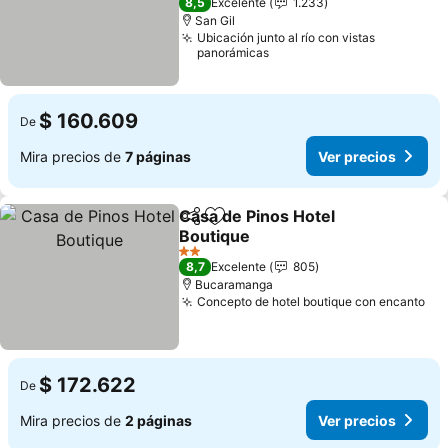
8,5
Excelente
1.233
San Gil
Ubicación junto al río con vistas
panorámicas
$ 160.609
De
Mira precios de
7 páginas
Ver precios
Casa de Pinos Hotel
Compartir
Agregar a favoritos
Boutique
Ver precios
2 Estrellas
8,7
Excelente
805
Bucaramanga
Concepto de hotel boutique con encanto
Ver
$ 172.622
De
Mira precios de
2 páginas
Ver precios