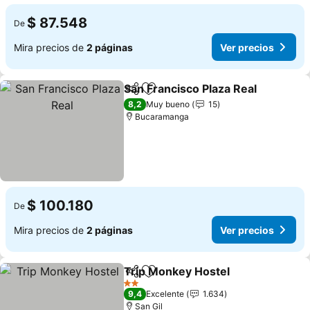
$ 87.548
De
Mira precios de
2 páginas
Ver precios
San Francisco Plaza Real
Compartir
Agregar a favoritos
V
8,2
Muy bueno
15
Bucaramanga
$ 100.180
De
Mira precios de
2 páginas
Ver precios
Trip Monkey Hostel
Compartir
Agregar a favoritos
Ver pr
2 Estrellas
9,4
Excelente
1.634
San Gil