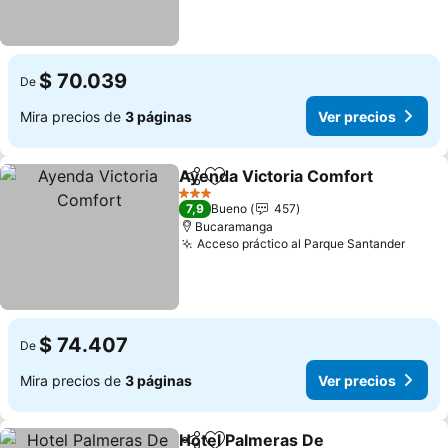
$ 70.039
De
Mira precios de
3 páginas
Ver precios
Ayenda Victoria Comfort
Compartir
Agregar a favoritos
V
3 Estrellas
7,9
Bueno
457
Bucaramanga
Acceso práctico al Parque Santander
Ver p
$ 74.407
De
Mira precios de
3 páginas
Ver precios
Hotel Palmeras De