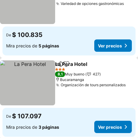
Variedad de opciones gastronómicas
Ver p
$ 100.835
De
Mira precios de
5 páginas
Ver precios
La Pera Hotel
Compartir
Agregar a favoritos
Ver precios
3 Estrellas
8,1
Muy bueno
427
Bucaramanga
Organización de tours personalizados
Ver p
$ 107.097
De
Mira precios de
3 páginas
Ver precios