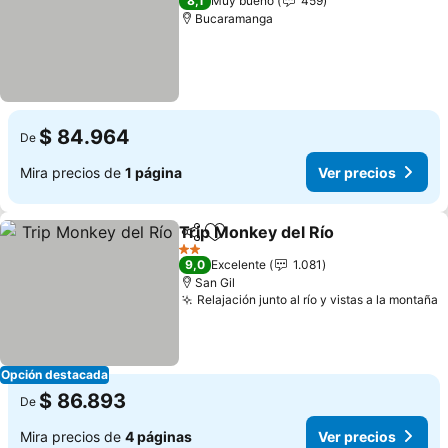
8,1
Muy bueno
459
Bucaramanga
$ 84.964
De
Mira precios de
1 página
Ver precios
Trip Monkey del Río
Compartir
Agregar a favoritos
Ver pr
2 Estrellas
9,0
Excelente
1.081
San Gil
Relajación junto al río y vistas a la montaña
V
Opción destacada
$ 86.893
De
Mira precios de
4 páginas
Ver precios