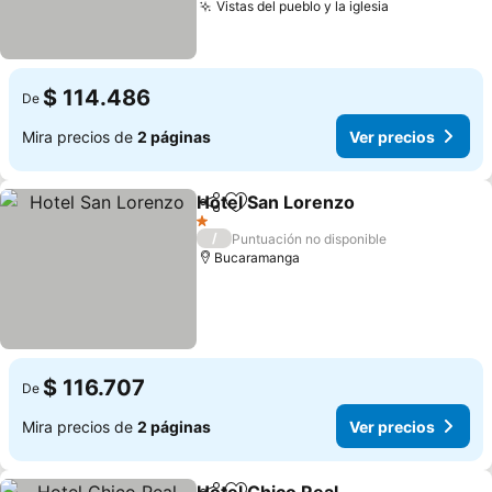
Vistas del pueblo y la iglesia
Ver precios
$ 114.486
De
Mira precios de
2 páginas
Ver precios
Hotel San Lorenzo
Compartir
Agregar a favoritos
Ver pre
1 Estrellas
/
Puntuación no disponible
Bucaramanga
$ 116.707
De
Mira precios de
2 páginas
Ver precios