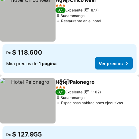
Hotel Chico Real
Compartir
Agregar a favoritos
Ver preci
3 Estrellas
8,5
Excelente
877
Bucaramanga
Restaurante en el hotel
Ver precios
$ 118.600
De
Mira precios de
1 página
Ver precios
Hotel Palonegro
Compartir
Agregar a favoritos
Ver precio
3 Estrellas
8,5
Excelente
1.102
Bucaramanga
Espaciosas habitaciones ejecutivas
Ver pr
$ 127.955
De