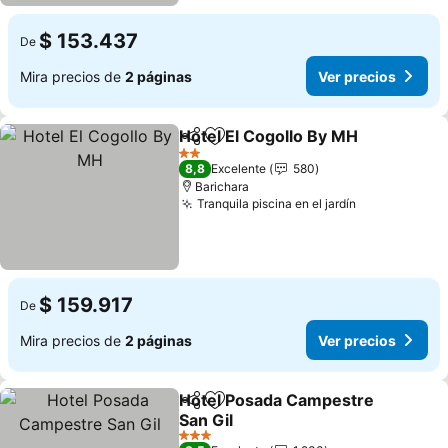
$ 153.437
De
Mira precios de
2 páginas
Ver precios
Hotel El Cogollo By MH
Compartir
Agregar a favoritos
Ver
2 Estrellas
8,8
Excelente
580
Barichara
Tranquila piscina en el jardín
Ver precios
$ 159.917
De
Mira precios de
2 páginas
Ver precios
Hotel Posada Campestre
Compartir
Agregar a favoritos
San Gil
Ver precios
3 Estrellas