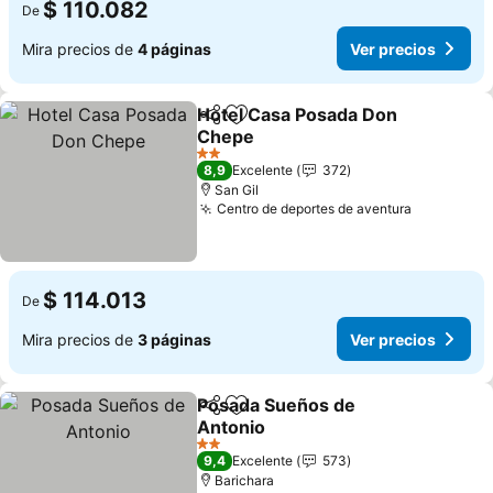
$ 110.082
De
Mira precios de
4 páginas
Ver precios
Hotel Casa Posada Don
Compartir
Agregar a favoritos
Chepe
Ver precios
2 Estrellas
8,9
Excelente
372
San Gil
Centro de deportes de aventura
Ver preci
$ 114.013
De
Mira precios de
3 páginas
Ver precios
Posada Sueños de
Compartir
Agregar a favoritos
Antonio
Ver precios
2 Estrellas
9,4
Excelente
573
Barichara