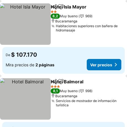
Hotel Isla Mayor
Compartir
Agregar a favoritos
Ver precio
2 Estrellas
8,2
Muy bueno
969
Bucaramanga
Habitaciones superiores con bañera de
hidromasaje
$ 107.170
De
Mira precios de
2 páginas
Ver precios
Hotel Balmoral
Compartir
Agregar a favoritos
Ver precios
3 Estrellas
8,1
Muy bueno
998
Bucaramanga
Servicios de mostrador de información
turística