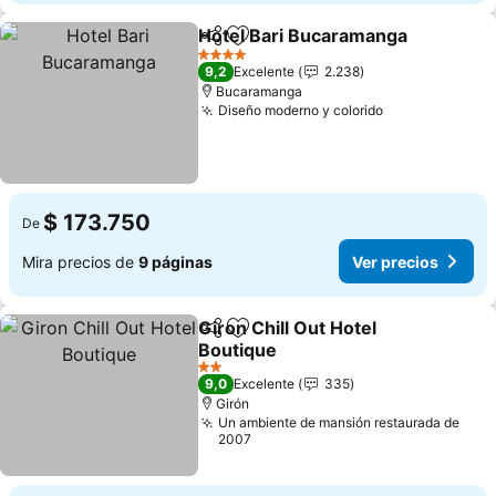
Hotel Bari Bucaramanga
Compartir
Agregar a favoritos
Ve
4 Estrellas
9,2
Excelente
2.238
Bucaramanga
Diseño moderno y colorido
Ver precios
$ 173.750
De
Mira precios de
9 páginas
Ver precios
Giron Chill Out Hotel
Compartir
Agregar a favoritos
Boutique
Ver precios
2 Estrellas
9,0
Excelente
335
Girón
Un ambiente de mansión restaurada de
2007