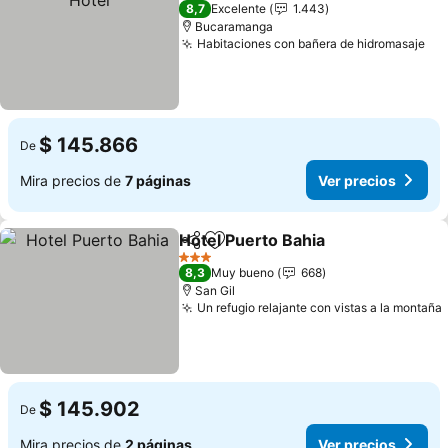
3 Estrellas
8,7
Excelente
1.443
Bucaramanga
Habitaciones con bañera de hidromasaje
Ver
$ 145.866
De
Mira precios de
7 páginas
Ver precios
Hotel Puerto Bahia
Compartir
Agregar a favoritos
Ver pre
3 Estrellas
8,3
Muy bueno
668
San Gil
Un refugio relajante con vistas a la montaña
$ 145.902
De
Mira precios de
2 páginas
Ver precios