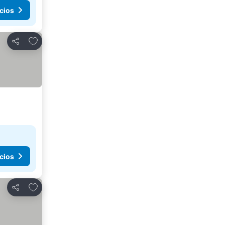
cios
Agregar a favoritos
Compartir
cios
Agregar a favoritos
Compartir