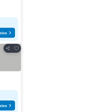
cios
Agregar a favoritos
Compartir
cios