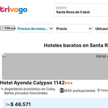
Destino
Filtros
Precios de menor a mayor
Precio
Ubicac
Hoteles baratos en Santa 
Hotel Ayenda Calypso 1142
3 Estrellas
Alojamiento económico en Cuba,
(640 puntuaciones)
6,7
Perei
Baños privados funcionales
$ 46.571
De