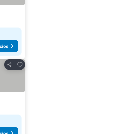
cios
Agregar a favoritos
Compartir
cios