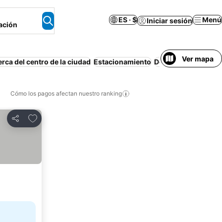
ES · $
Menú
Iniciar sesión
ación
Ver mapa
rca del centro de la ciudad
Estacionamiento
Desayuno incluido
Cómo los pagos afectan nuestro ranking
Agregar a favoritos
Compartir