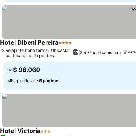
Hotel Dibeni Pereira
4 Estrellas
Relajante baño termal, Ubicación
(2.507 puntuaciones)
7,3
Pere
céntrica en calle peatonal
$ 98.060
De
Mira precios de
5 páginas
Hotel Victoria
3 Estrellas