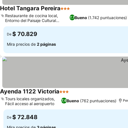
Hotel Tangara Pereira
3 Estrellas
Restaurante de cocina local,
Bueno
(1.742 puntuaciones)
7,7
Entorno del Paisaje Cultural
Cafetero
$ 70.829
De
Mira precios de
2 páginas
Ayenda 1122 Victoria
3 Estrellas
Tours locales organizados,
Bueno
(762 puntuaciones)
7,6
Per
Fácil acceso al aeropuerto
$ 72.848
De
Mira precios de
3 páginas