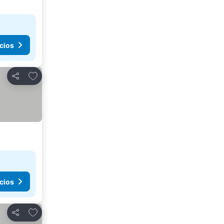
cios
Agregar a favoritos
Compartir
cios
Agregar a favoritos
Compartir