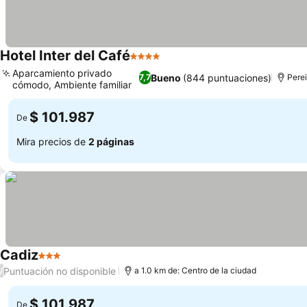
Hotel Inter del Café
4 Estrellas
Aparcamiento privado
Bueno
(844 puntuaciones)
7,7
Perei
cómodo, Ambiente familiar
$ 101.987
De
Mira precios de
2 páginas
Cadiz
3 Estrellas
Puntuación no disponible
/
a 1.0 km de: Centro de la ciudad
$ 101.987
De