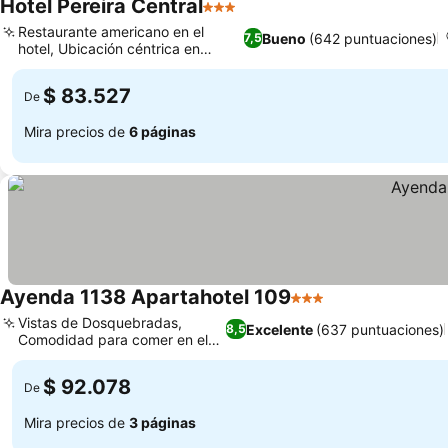
Hotel Pereira Central
3 Estrellas
Restaurante americano en el
Bueno
(642 puntuaciones)
7,5
hotel, Ubicación céntrica en
Pereira
$ 83.527
De
Mira precios de
6 páginas
Ayenda 1138 Apartahotel 109
3 Estrellas
Vistas de Dosquebradas,
Excelente
(637 puntuaciones)
8,5
Comodidad para comer en el
hotel
$ 92.078
De
Mira precios de
3 páginas