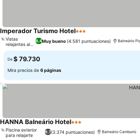
Imperador Turismo Hotel
3 Estrellas
Vistas
Muy bueno
(4.581 puntuaciones)
8,4
Balneário Pi
relajantes al
jardín
$ 79.730
De
Mira precios de
6 páginas
HANNA Balneário Hotel
3 Estrellas
Piscina exterior
(3.374 puntuaciones)
6,7
Balneário Camboriú
para relajarte