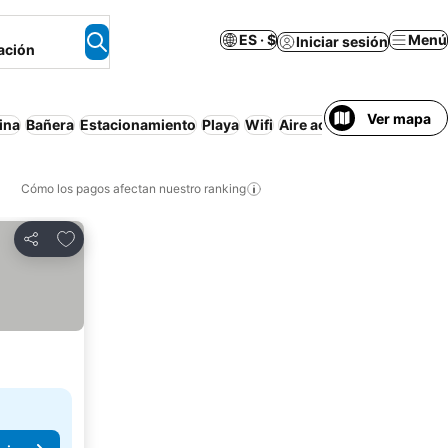
ES · $
Menú
Iniciar sesión
ación
Ver mapa
ina
Bañera
Estacionamiento
Playa
Wifi
Aire acondicionado
Apa
Cómo los pagos afectan nuestro ranking
Agregar a favoritos
Compartir