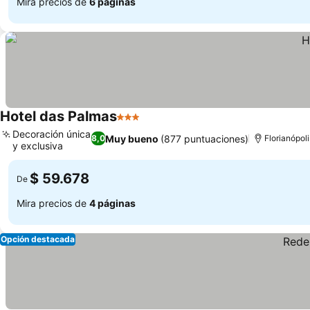
Mira precios de
6 páginas
Hotel das Palmas
3 Estrellas
Decoración única
Muy bueno
(877 puntuaciones)
8,0
Florianópoli
y exclusiva
$ 59.678
De
Mira precios de
4 páginas
Opción destacada