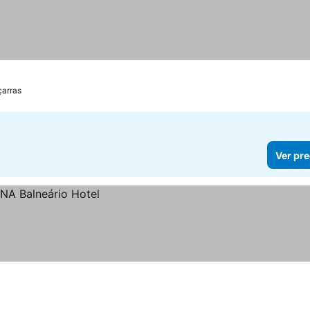
çarras
Ver pre