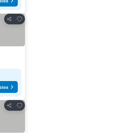
cios
Agregar a favoritos
Compartir
cios
Agregar a favoritos
Compartir