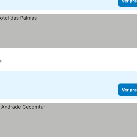
Ver pre
s
Ver pre