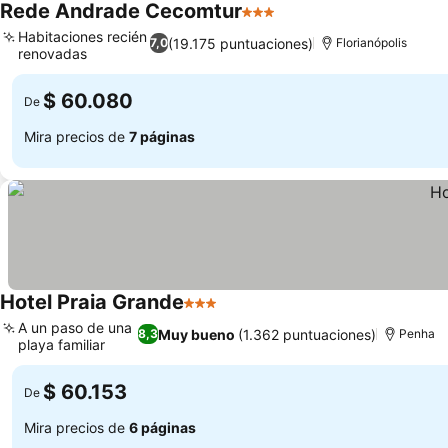
Rede Andrade Cecomtur
3 Estrellas
Habitaciones recién
(19.175 puntuaciones)
7,0
Florianópolis
renovadas
$ 60.080
De
Mira precios de
7 páginas
Hotel Praia Grande
3 Estrellas
A un paso de una
Muy bueno
(1.362 puntuaciones)
8,3
Penha
playa familiar
$ 60.153
De
Mira precios de
6 páginas