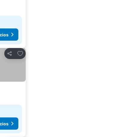
cios
Agregar a favoritos
Compartir
cios