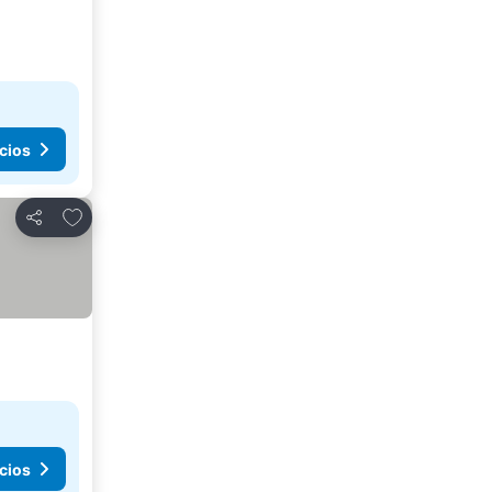
cios
Agregar a favoritos
Compartir
cios