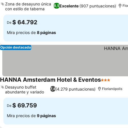
Zona de desayuno única
Excelente
(907 puntuaciones)
8,5
Flo
con estilo de taberna
$ 64.792
De
Mira precios de
8 páginas
Opción destacada
HANNA Amsterdam Hotel & Eventos
3 Estrellas
Desayuno buffet
(4.279 puntuaciones)
7,4
Florianópolis
abundante y variado
$ 69.759
De
Mira precios de
9 páginas