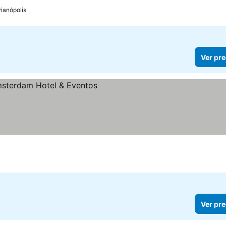
rianópolis
Ver pre
Ver pre