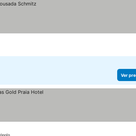
Ver pre
ópolis