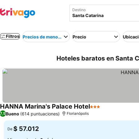
Destino
Filtros
Precios de menor a mayor
Precio
Ubicac
Hoteles baratos en Santa Ca
HANNA Marina's Palace Hotel
3 Estrellas
Bueno
(614 puntuaciones)
7,5
Florianópolis
$ 57.012
De