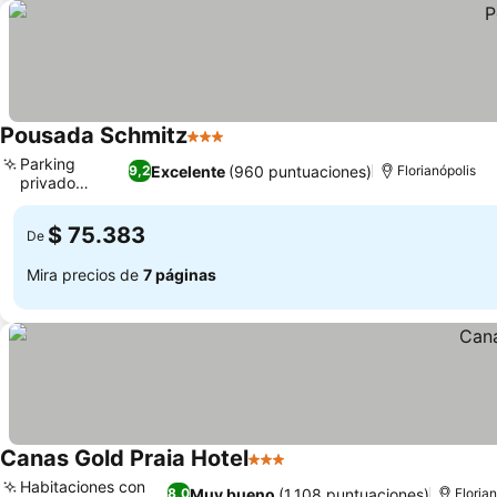
Pousada Schmitz
3 Estrellas
Parking
Excelente
(960 puntuaciones)
9,2
Florianópolis
privado
incluido
$ 75.383
De
Mira precios de
7 páginas
Canas Gold Praia Hotel
3 Estrellas
Habitaciones con
Muy bueno
(1.108 puntuaciones)
8,0
Florian