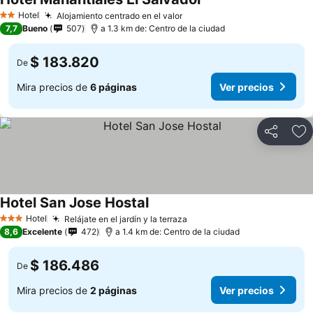
Hotel
Alojamiento centrado en el valor
2 Estrellas
7,7
Bueno
507
a 1.3 km de: Centro de la ciudad
$ 183.820
De
Mira precios de
6 páginas
Ver precios
Compartir
Ag
Hotel San Jose Hostal
Hotel
Relájate en el jardín y la terraza
3 Estrellas
8,6
Excelente
472
a 1.4 km de: Centro de la ciudad
$ 186.486
De
Mira precios de
2 páginas
Ver precios