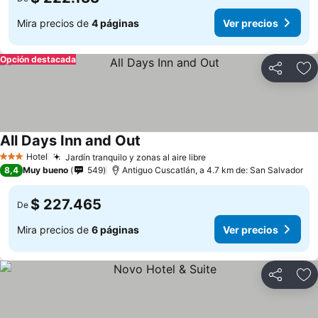
Mira precios de
4 páginas
Ver precios
Opción destacada
Compartir
Ag
All Days Inn and Out
Hotel
Jardín tranquilo y zonas al aire libre
3 Estrellas
8,4
Muy bueno
549
Antiguo Cuscatlán, a 4.7 km de: San Salvador
$ 227.465
De
Mira precios de
6 páginas
Ver precios
Compartir
Ag