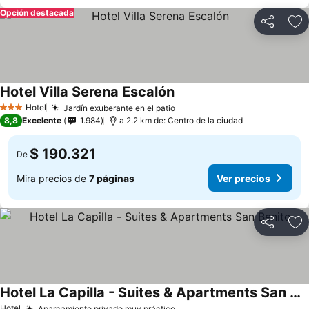
Opción destacada
Compartir
Ag
Hotel Villa Serena Escalón
Hotel
Jardín exuberante en el patio
3 Estrellas
8,8
Excelente
1.984
a 2.2 km de: Centro de la ciudad
$ 190.321
De
Mira precios de
7 páginas
Ver precios
Compartir
Ag
Hotel La Capilla - Suites & Apartments San Benito
Hotel
Aparcamiento privado muy práctico