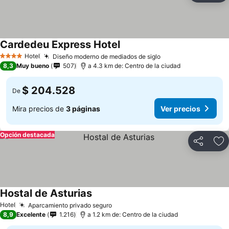
Cardedeu Express Hotel
Hotel
Diseño moderno de mediados de siglo
4 Estrellas
8,3
Muy bueno
507
a 4.3 km de: Centro de la ciudad
$ 204.528
De
Mira precios de
3 páginas
Ver precios
Opción destacada
Compartir
Ag
Hostal de Asturias
Hotel
Aparcamiento privado seguro
8,9
Excelente
1.216
a 1.2 km de: Centro de la ciudad