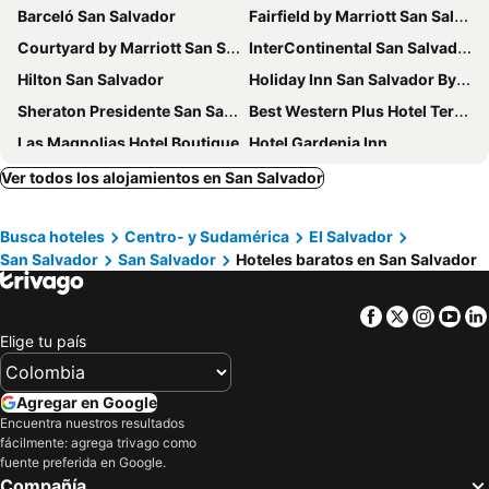
Barceló San Salvador
Fairfield by Marriott San Salvador
Courtyard by Marriott San Salvador
InterContinental San Salvador-Metrocentro Mall by IHG
Hilton San Salvador
Holiday Inn San Salvador By Ihg
Sheraton Presidente San Salvador Hotel
Best Western Plus Hotel Terraza
Las Magnolias Hotel Boutique
Hotel Gardenia Inn
Hotel Pasadena II
Quality Hotel Real Aeropuerto
Ver todos los alojamientos en San Salvador
Hotel Villa Florencia Centro
Cardedeu Express Hotel
Busca hoteles
Centro- y Sudamérica
El Salvador
Plaza Hotel and Suites
Morrison Hotel San Salvador
San Salvador
San Salvador
Hoteles baratos en San Salvador
Hotel Abrego
Beverly Hills: Hotel and Business
Hotel Villa Serena Escalón
Terra Bella Hotel Boutique
Facebook
Twitter
Insta
Yo
Hotel La Capilla - Suites & Apartments San Benito
Hotel Andoria
Elige tu país
Hyatt Centric San Salvador
Hotel Mirador Plaza
Suites las Palmas, Hotel & Apartments.
Novo Hotel & Suite
Agregar en Google
Encuentra nuestros resultados
Hotel Capital
Cardedeu Centro Histórico
fácilmente: agrega trivago como
City Centro By Marriott San Salvador
Cardedeu Suites
fuente preferida en Google.
Compañía