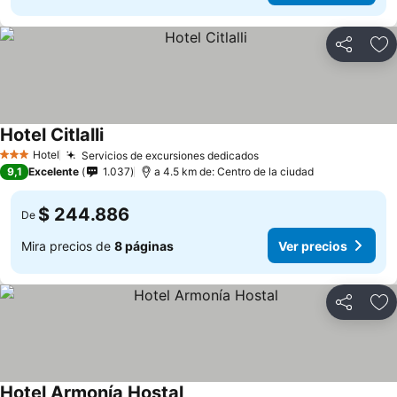
Compartir
Ag
Hotel Citlalli
Hotel
Servicios de excursiones dedicados
3 Estrellas
9,1
Excelente
1.037
a 4.5 km de: Centro de la ciudad
$ 244.886
De
Mira precios de
8 páginas
Ver precios
Compartir
Ag
Hotel Armonía Hostal