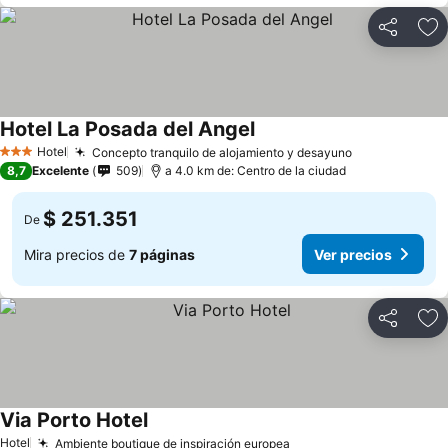
Compartir
Ag
Hotel La Posada del Angel
Hotel
Concepto tranquilo de alojamiento y desayuno
3 Estrellas
8,7
Excelente
509
a 4.0 km de: Centro de la ciudad
$ 251.351
De
Mira precios de
7 páginas
Ver precios
Compartir
Ag
Via Porto Hotel
Hotel
Ambiente boutique de inspiración europea