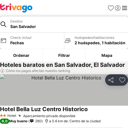
Favoritos
Iniciar 
Me
Destino
San Salvador
Check-in/out
Huéspedes/habitaciones
Fechas
2 huéspedes, 1 habitación
Ordenar
Filtrar
Mapa
Hoteles baratos en San Salvador, El Salvador
Cómo los pagos afectan nuestro ranking
Compartir
Ag
Hotel Bella Luz Centro Historico
Hotel
Aparcamiento privado disponible
2 Estrellas
8,0
Muy bueno
280
a 0.6 km de: Centro de la ciudad