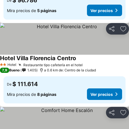
$ 96.786
De
Mira precios de
5 páginas
Ver precios
Compartir
Ag
Hotel Villa Florencia Centro
Hotel
Restaurante tipo cafetería en el hotel
2 Estrellas
7,9
Bueno
1.405
a 0.6 km de: Centro de la ciudad
$ 111.614
De
Mira precios de
8 páginas
Ver precios
Compartir
Ag