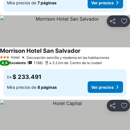
Mira precios de
7 páginas
Ver precios
Compartir
Ag
Morrison Hotel San Salvador
Hotel
Decoración sencilla y moderna en las habitaciones
3 Estrellas
8,6
Excelente
1.188
a 3.2 km de: Centro de la ciudad
$ 233.491
De
Mira precios de
8 páginas
Ver precios
Compartir
Ag