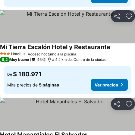
Compartir
Ag
Mi Tierra Escalón Hotel y Restaurante
Hotel
Acceso nocturno a la piscina
3 Estrellas
8,2
Muy bueno
464
a 4.2 km de: Centro de la ciudad
$ 180.971
De
Mira precios de
5 páginas
Ver precios
Compartir
Ag
Hotel Manantiales El Salvador