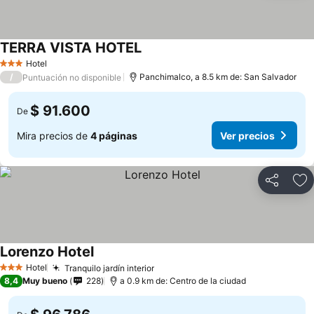
TERRA VISTA HOTEL
Hotel
3 Estrellas
/
Panchimalco, a 8.5 km de: San Salvador
Puntuación no disponible
$ 91.600
De
Mira precios de
4 páginas
Ver precios
Compartir
Ag
Lorenzo Hotel
Hotel
Tranquilo jardín interior
3 Estrellas
8,4
Muy bueno
228
a 0.9 km de: Centro de la ciudad