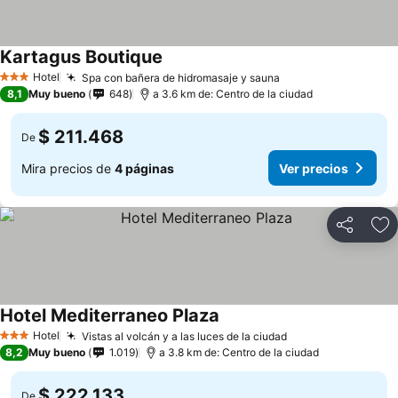
Kartagus Boutique
Hotel
Spa con bañera de hidromasaje y sauna
3 Estrellas
8,1
Muy bueno
648
a 3.6 km de: Centro de la ciudad
$ 211.468
De
Mira precios de
4 páginas
Ver precios
Compartir
Ag
Hotel Mediterraneo Plaza
Hotel
Vistas al volcán y a las luces de la ciudad
3 Estrellas
8,2
Muy bueno
1.019
a 3.8 km de: Centro de la ciudad
$ 222.133
De