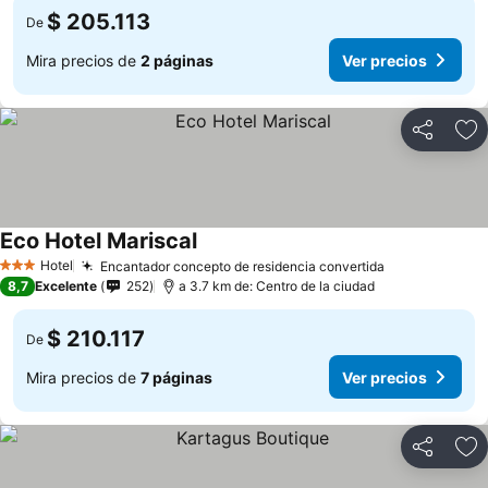
$ 205.113
De
Mira precios de
2 páginas
Ver precios
Compartir
Ag
Eco Hotel Mariscal
Hotel
Encantador concepto de residencia convertida
3 Estrellas
8,7
Excelente
252
a 3.7 km de: Centro de la ciudad
$ 210.117
De
Mira precios de
7 páginas
Ver precios
Compartir
Ag