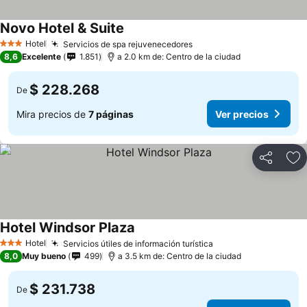
Novo Hotel & Suite
Hotel
Servicios de spa rejuvenecedores
3 Estrellas
8,6
Excelente
1.851
a 2.0 km de: Centro de la ciudad
$ 228.268
De
Mira precios de
7 páginas
Ver precios
Compartir
Ag
Hotel Windsor Plaza
Hotel
Servicios útiles de información turística
3 Estrellas
8,0
Muy bueno
499
a 3.5 km de: Centro de la ciudad
$ 231.738
De