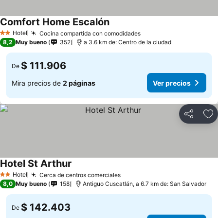
Comfort Home Escalón
Hotel
Cocina compartida con comodidades
2 Estrellas
8,2
Muy bueno
352
a 3.6 km de: Centro de la ciudad
$ 111.906
De
Mira precios de
2 páginas
Ver precios
Compartir
Ag
Hotel St Arthur
Hotel
Cerca de centros comerciales
2 Estrellas
8,0
Muy bueno
158
Antiguo Cuscatlán, a 6.7 km de: San Salvador
$ 142.403
De