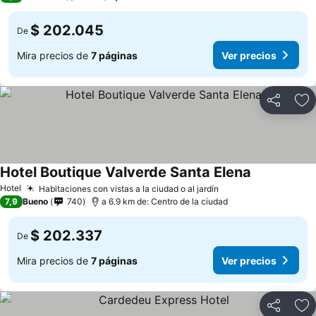
$ 202.045
De
Mira precios de
7 páginas
Ver precios
Compartir
Ag
Hotel Boutique Valverde Santa Elena
Hotel
Habitaciones con vistas a la ciudad o al jardín
7,9
Bueno
740
a 6.9 km de: Centro de la ciudad
$ 202.337
De
Mira precios de
7 páginas
Ver precios
Compartir
Ag