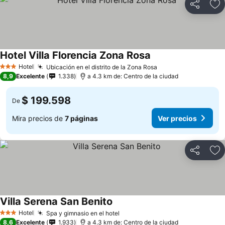
Compartir
Ag
Hotel Villa Florencia Zona Rosa
Hotel
Ubicación en el distrito de la Zona Rosa
3 Estrellas
8,9
Excelente
1.338
a 4.3 km de: Centro de la ciudad
$ 199.598
De
Mira precios de
7 páginas
Ver precios
Compartir
Ag
Villa Serena San Benito
Hotel
Spa y gimnasio en el hotel
3 Estrellas
8,6
Excelente
1.933
a 4.3 km de: Centro de la ciudad