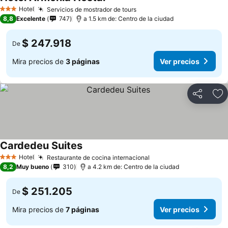
Hotel
Servicios de mostrador de tours
3 Estrellas
8,8
Excelente
747
a 1.5 km de: Centro de la ciudad
$ 247.918
De
Mira precios de
3 páginas
Ver precios
Compartir
Ag
Cardedeu Suites
Hotel
Restaurante de cocina internacional
3 Estrellas
8,2
Muy bueno
310
a 4.2 km de: Centro de la ciudad
$ 251.205
De
Mira precios de
7 páginas
Ver precios