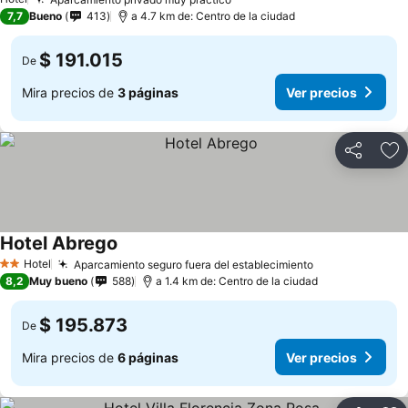
7,7
Bueno
413
a 4.7 km de: Centro de la ciudad
$ 191.015
De
Mira precios de
3 páginas
Ver precios
Compartir
Ag
Hotel Abrego
Hotel
Aparcamiento seguro fuera del establecimiento
2 Estrellas
8,2
Muy bueno
588
a 1.4 km de: Centro de la ciudad
$ 195.873
De
Mira precios de
6 páginas
Ver precios