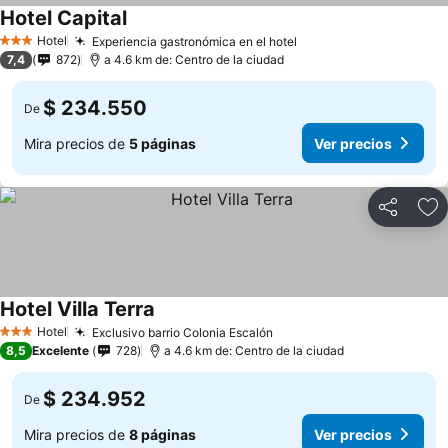
Hotel Capital
Hotel
Experiencia gastronómica en el hotel
3 Estrellas
7,4
872
a 4.6 km de: Centro de la ciudad
$ 234.550
De
Mira precios de
5 páginas
Ver precios
Compartir
Ag
Hotel Villa Terra
Hotel
Exclusivo barrio Colonia Escalón
3 Estrellas
8,5
Excelente
728
a 4.6 km de: Centro de la ciudad
$ 234.952
De
Mira precios de
8 páginas
Ver precios