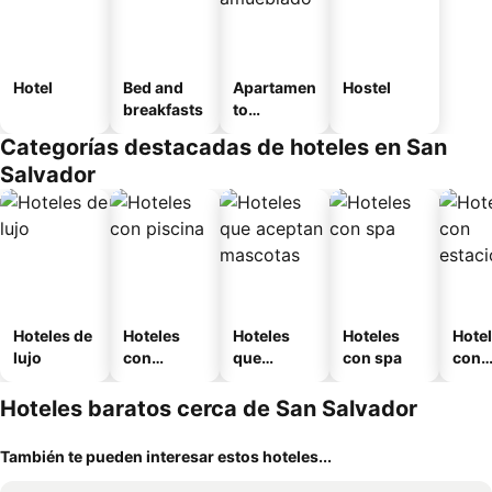
Hotel
Bed and
Apartamen
Hostel
breakfasts
to
amueblad
Categorías destacadas de hoteles en San
o
Salvador
Hoteles de
Hoteles
Hoteles
Hoteles
Hote
lujo
con
que
con spa
con
piscina
aceptan
esta
mascotas
mien
Hoteles baratos cerca de San Salvador
También te pueden interesar estos hoteles...