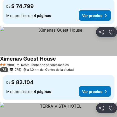
$ 74.799
De
Mira precios de
4 páginas
Ver precios
Compartir
Ag
Ximenas Guest House
Hotel
Restaurante con sabores locales
2 Estrellas
7,1
275
a 1.0 km de: Centro de la ciudad
$ 82.104
De
Mira precios de
4 páginas
Ver precios
Compartir
Ag