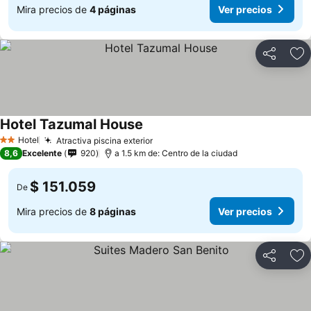
Mira precios de
4 páginas
Ver precios
Compartir
Ag
Hotel Tazumal House
Hotel
Atractiva piscina exterior
2 Estrellas
8,6
Excelente
920
a 1.5 km de: Centro de la ciudad
$ 151.059
De
Mira precios de
8 páginas
Ver precios
Compartir
Ag