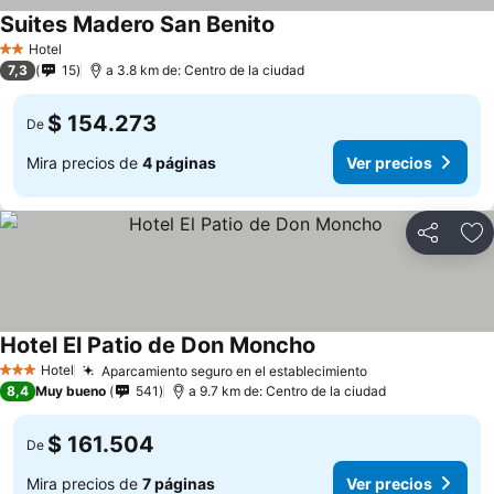
Suites Madero San Benito
Hotel
2 Estrellas
7,3
15
a 3.8 km de: Centro de la ciudad
$ 154.273
De
Mira precios de
4 páginas
Ver precios
Compartir
Ag
Hotel El Patio de Don Moncho
Hotel
Aparcamiento seguro en el establecimiento
3 Estrellas
8,4
Muy bueno
541
a 9.7 km de: Centro de la ciudad
$ 161.504
De
Mira precios de
7 páginas
Ver precios