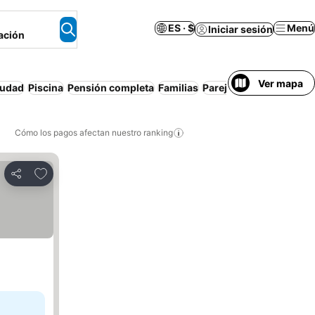
ES · $
Menú
Iniciar sesión
ación
Ver mapa
iudad
Piscina
Pensión completa
Familias
Parejas
Media pensión
Cómo los pagos afectan nuestro ranking
Agregar a favoritos
Compartir