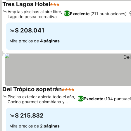
Tres Lagos Hotel
3 Estrellas
Amplias piscinas al aire libre,
Excelente
(211 puntuaciones)
9,0
Lago de pesca recreativa
$ 208.041
De
Mira precios de
4 páginas
Del Trópico sopetrán
4 Estrellas
Piscina exterior abierta todo el año,
Excelente
(194 puntuaci
9,0
Cocina gourmet colombiana y
caribeña
$ 215.832
De
Mira precios de
2 páginas