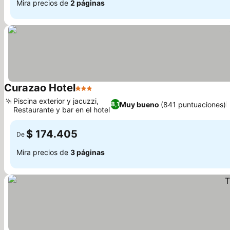
Mira precios de
2 páginas
Curazao Hotel
3 Estrellas
Piscina exterior y jacuzzi,
Muy bueno
(841 puntuaciones)
8,1
Restaurante y bar en el hotel
$ 174.405
De
Mira precios de
3 páginas