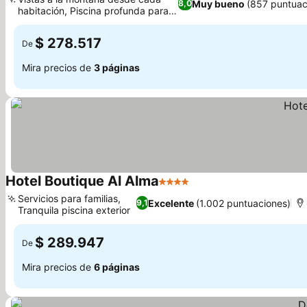
Muy bueno
(857 puntuac
8,0
habitación, Piscina profunda para
adultos
$ 278.517
De
Mira precios de
3 páginas
Hotel Boutique Al Alma
4 Estrellas
Servicios para familias,
Excelente
(1.002 puntuaciones)
9,1
Tranquila piscina exterior
$ 289.947
De
Mira precios de
6 páginas