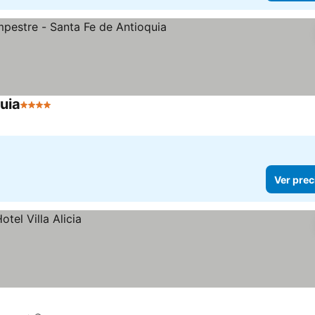
uia
4 Estrellas
Ver prec