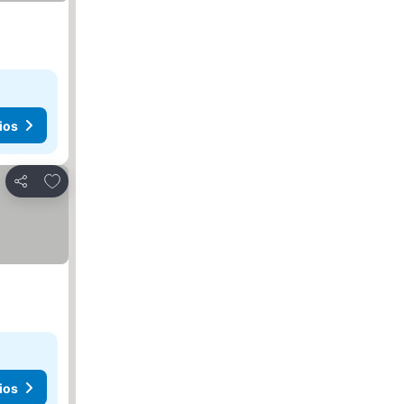
ios
Agregar a favoritos
Compartir
ios