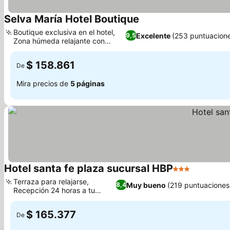
Selva María Hotel Boutique
Boutique exclusiva en el hotel,
Excelente
(253 puntuacion
9,5
Zona húmeda relajante con
jacuzzi
$ 158.861
De
Mira precios de
5 páginas
Hotel santa fe plaza sucursal HBP
3 Estrellas
Terraza para relajarse,
Muy bueno
(219 puntuaciones
8,4
Recepción 24 horas a tu
disposición
$ 165.377
De