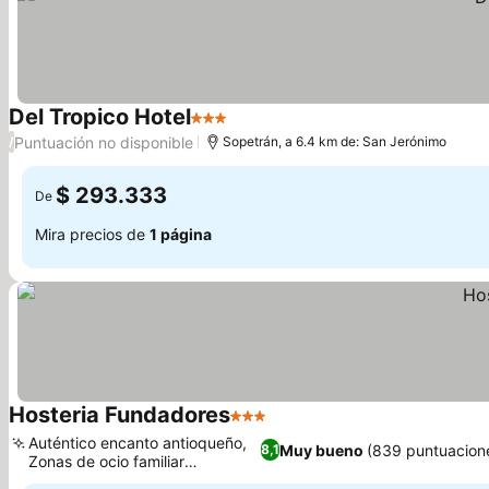
Del Tropico Hotel
3 Estrellas
Puntuación no disponible
/
Sopetrán, a 6.4 km de: San Jerónimo
$ 293.333
De
Mira precios de
1 página
Hosteria Fundadores
3 Estrellas
Auténtico encanto antioqueño,
Muy bueno
(839 puntuacion
8,1
Zonas de ocio familiar
dedicadas