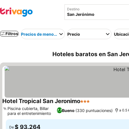
Destino
Filtros
Precios de menor a mayor
Precio
Ubicac
Hoteles baratos en San Je
Hotel Tropical San Jeronimo
3 Estrellas
Piscina cubierta, Billar
Bueno
(330 puntuaciones)
7,7
a 0.5
para el entretenimiento
$ 93.264
De