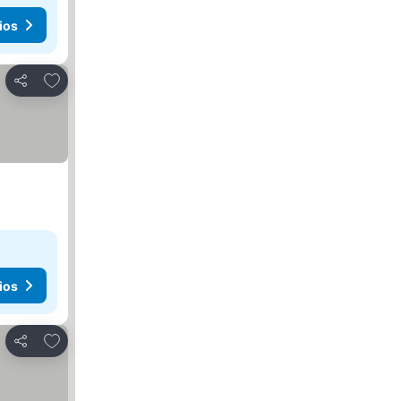
ios
Agregar a favoritos
Compartir
ios
Agregar a favoritos
Compartir