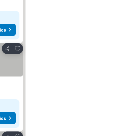
ios
Agregar a favoritos
Compartir
ios