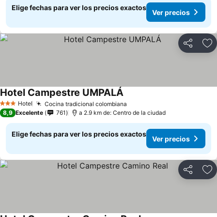
Elige fechas para ver los precios exactos
Ver precios
Compartir
Ag
Hotel Campestre UMPALÁ
Hotel
Cocina tradicional colombiana
3 Estrellas
8,9
Excelente
761
a 2.9 km de: Centro de la ciudad
Elige fechas para ver los precios exactos
Ver precios
Compartir
Ag