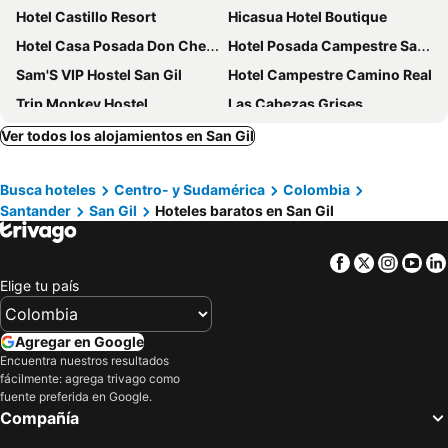
Hotel Castillo Resort
Hicasua Hotel Boutique
Hotel Casa Posada Don Chepe
Hotel Posada Campestre San Gil
Sam'S VIP Hostel San Gil
Hotel Campestre Camino Real
Trip Monkey Hostel
Las Cabezas Grises
Hotel Campestre Santa Catalina
Hotel Santorini
Ver todos los alojamientos en San Gil
San Miguel
Misia Custodia Hotel Boutique
Busca hoteles
Centro- y Sudamérica
Colombia
Hotel Victoria Barichara
Hotel Terra Barichara
Santander
San Gil
Hoteles baratos en San Gil
Casa Barichara Boutique
Hotel Campestre Palmas Del Zamorano
Hotel La Isla San Gil
Hotel Puerto Bahia
Facebook
Twitter
Insta
Yo
Achiotte by Masaya
La Loma Hotel Barichara
Elige tu país
Posada Sueños de Antonio
Hotel San Gil Campestre
Hotel Centro Real
Hostal Isla Señorial
Agregar en Google
Encuentra nuestros resultados
Hotel Casa del Marquez de Bahichala
Mi Techito Curiteño
fácilmente: agrega trivago como
Prana
Hotel Mansión Barichara
fuente preferida en Google.
Compañía
Casona CHARA
Hotel Casa Suite Curiti