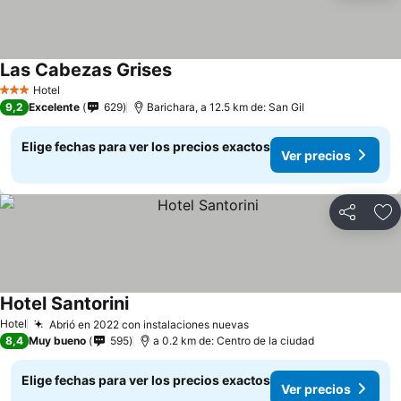
Las Cabezas Grises
Hotel
3 Estrellas
9,2
Excelente
629
Barichara, a 12.5 km de: San Gil
Elige fechas para ver los precios exactos
Ver precios
Compartir
Ag
Hotel Santorini
Hotel
Abrió en 2022 con instalaciones nuevas
8,4
Muy bueno
595
a 0.2 km de: Centro de la ciudad
Elige fechas para ver los precios exactos
Ver precios