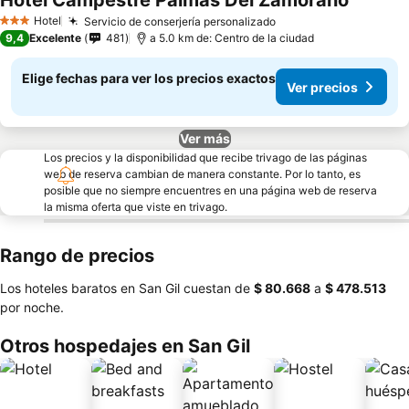
Hotel Campestre Palmas Del Zamorano
Hotel
Servicio de conserjería personalizado
3 Estrellas
9,4
Excelente
481
a 5.0 km de: Centro de la ciudad
Elige fechas para ver los precios exactos
Ver precios
Ver más
Los precios y la disponibilidad que recibe trivago de las páginas
web de reserva cambian de manera constante. Por lo tanto, es
posible que no siempre encuentres en una página web de reserva
la misma oferta que viste en trivago.
Rango de precios
Los hoteles baratos en San Gil cuestan de
‎$ 80.668
a
‎$ 478.513
por noche.
Otros hospedajes en San Gil