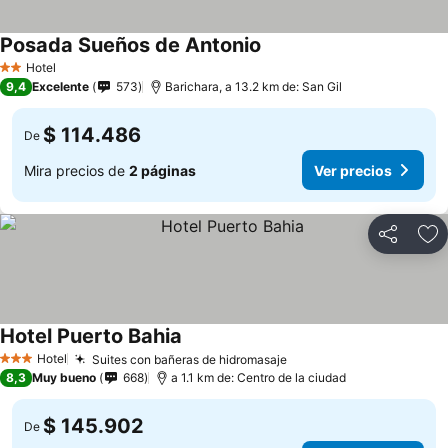
Posada Sueños de Antonio
Hotel
2 Estrellas
9,4
Excelente
573
Barichara, a 13.2 km de: San Gil
$ 114.486
De
Mira precios de
2 páginas
Ver precios
Compartir
Ag
Hotel Puerto Bahia
Hotel
Suites con bañeras de hidromasaje
3 Estrellas
8,3
Muy bueno
668
a 1.1 km de: Centro de la ciudad
$ 145.902
De