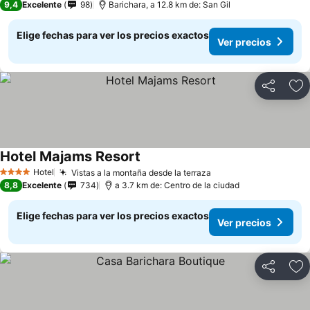
9,4
Excelente
98
Barichara, a 12.8 km de: San Gil
Elige fechas para ver los precios exactos
Ver precios
Compartir
Ag
Hotel Majams Resort
Hotel
Vistas a la montaña desde la terraza
4 Estrellas
8,8
Excelente
734
a 3.7 km de: Centro de la ciudad
Elige fechas para ver los precios exactos
Ver precios
Compartir
Ag