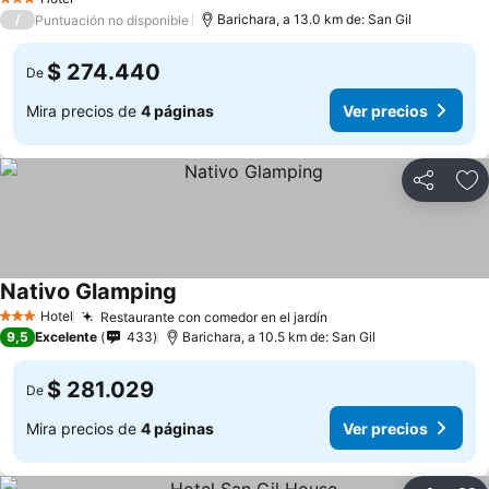
3 Estrellas
/
Barichara, a 13.0 km de: San Gil
Puntuación no disponible
$ 274.440
De
Mira precios de
4 páginas
Ver precios
Compartir
Ag
Nativo Glamping
Hotel
Restaurante con comedor en el jardín
3 Estrellas
9,5
Excelente
433
Barichara, a 10.5 km de: San Gil
$ 281.029
De
Mira precios de
4 páginas
Ver precios