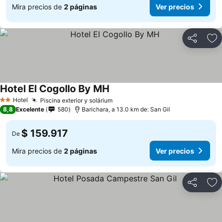
Mira precios de
2 páginas
Ver precios
Compartir
Ag
Hotel El Cogollo By MH
Hotel
Piscina exterior y solárium
2 Estrellas
8,8
Excelente
580
Barichara, a 13.0 km de: San Gil
$ 159.917
De
Mira precios de
2 páginas
Ver precios
Compartir
Ag