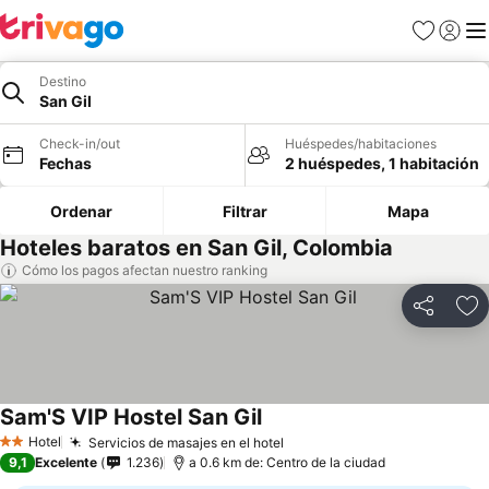
Favoritos
Iniciar 
Me
Destino
San Gil
Check-in/out
Huéspedes/habitaciones
Fechas
2 huéspedes, 1 habitación
Ordenar
Filtrar
Mapa
Hoteles baratos en San Gil, Colombia
Cómo los pagos afectan nuestro ranking
Compartir
Ag
Sam'S VIP Hostel San Gil
Hotel
Servicios de masajes en el hotel
2 Estrellas
9,1
Excelente
1.236
a 0.6 km de: Centro de la ciudad