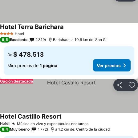
Hotel Terra Barichara
Hotel
4 Estrellas
9,5
Excelente
1.319
Barichara, a 10.6 km de: San Gil
$ 478.513
De
Mira precios de
1 página
Ver precios
Opción destacada
Compartir
Ag
Hotel Castillo Resort
Hotel
Música en vivo y espectáculos nocturnos
8,4
Muy bueno
1.772
a 1.2 km de: Centro de la ciudad