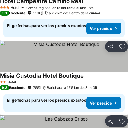
Hotel Campestre Camino Real
Hotel
Cocina regional en restaurante al aire libre
3 Estrellas
9,1
Excelente
1.106
a 2.2 km de: Centro de la ciudad
Elige fechas para ver los precios exactos
Ver precios
Compartir
Ag
Misia Custodia Hotel Boutique
Hotel
2 Estrellas
9,8
Excelente
755
Barichara, a 17.5 km de: San Gil
Elige fechas para ver los precios exactos
Ver precios
Compartir
Ag