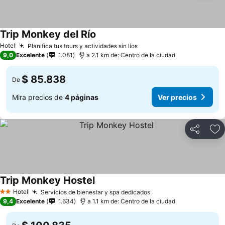
Trip Monkey del Río
Hotel
Planifica tus tours y actividades sin líos
9,0
Excelente
1.081
a 2.1 km de: Centro de la ciudad
$ 85.838
De
Mira precios de
4 páginas
Ver precios
Compartir
Ag
Trip Monkey Hostel
Hotel
Servicios de bienestar y spa dedicados
2 Estrellas
9,4
Excelente
1.634
a 1.1 km de: Centro de la ciudad