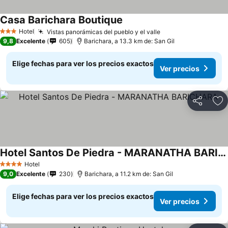
Casa Barichara Boutique
Hotel
Vistas panorámicas del pueblo y el valle
3 Estrellas
9,8
Excelente
605
Barichara, a 13.3 km de: San Gil
Elige fechas para ver los precios exactos
Ver precios
Compartir
Ag
Hotel Santos De Piedra - MARANATHA BARICHARA
Hotel
4 Estrellas
9,0
Excelente
230
Barichara, a 11.2 km de: San Gil
Elige fechas para ver los precios exactos
Ver precios