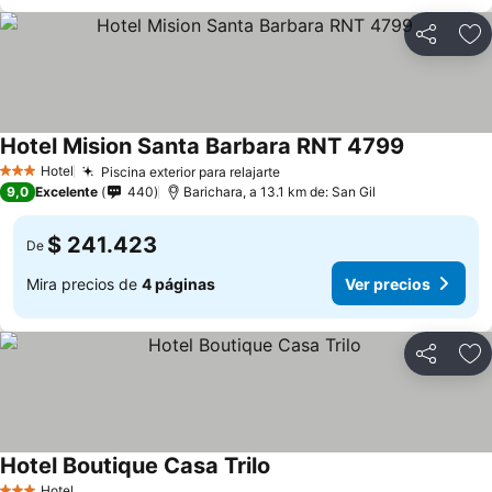
Compartir
Ag
Hotel Mision Santa Barbara RNT 4799
Hotel
Piscina exterior para relajarte
3 Estrellas
9,0
Excelente
440
Barichara, a 13.1 km de: San Gil
$ 241.423
De
Mira precios de
4 páginas
Ver precios
Compartir
Ag
Hotel Boutique Casa Trilo
Hotel