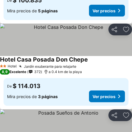
$ 100.835
De
Mira precios de
5 páginas
Ver precios
Compartir
Ag
Hotel Casa Posada Don Chepe
Hotel
Jardín exuberante para relajarte
2 Estrellas
8,9
Excelente
372
a 0.4 km de la playa
$ 114.013
De
Mira precios de
3 páginas
Ver precios
Compartir
Ag