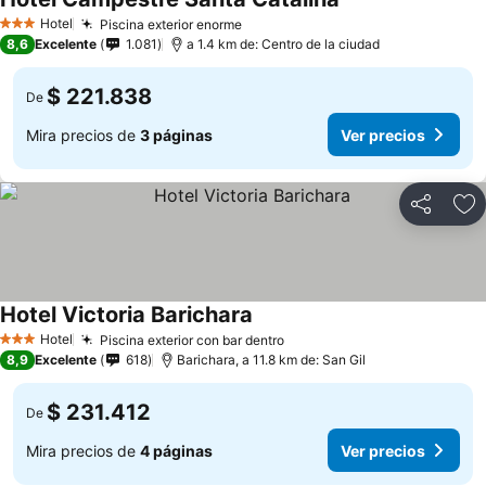
Hotel
Piscina exterior enorme
3 Estrellas
8,6
Excelente
1.081
a 1.4 km de: Centro de la ciudad
$ 221.838
De
Mira precios de
3 páginas
Ver precios
Compartir
Ag
Hotel Victoria Barichara
Hotel
Piscina exterior con bar dentro
3 Estrellas
8,9
Excelente
618
Barichara, a 11.8 km de: San Gil
$ 231.412
De
Mira precios de
4 páginas
Ver precios