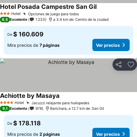
Hotel Posada Campestre San Gil
Hotel
Opciones de juego para todos
3 Estrellas
8,5
Excelente
1.233
a 3.4 km de: Centro de la ciudad
$ 160.609
De
Mira precios de
7 páginas
Ver precios
Compartir
Ag
Achiotte by Masaya
Hotel
Jacuzzi relajante para huéspedes
4 Estrellas
9,1
Excelente
978
Barichara, a 12.7 km de: San Gil
$ 178.118
De
Mira precios de
2 páginas
Ver precios