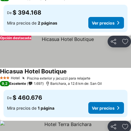
$ 394.168
De
Mira precios de
2 páginas
Ver precios
Opción destacada
Compartir
Ag
Hicasua Hotel Boutique
Hotel
Piscina exterior y jacuzzi para relajarte
3 Estrellas
9,2
Excelente
1.697
Barichara, a 12.6 km de: San Gil
$ 460.676
De
Mira precios de
1 página
Ver precios
Compartir
Ag