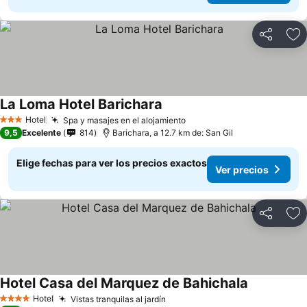
Compartir
Ag
La Loma Hotel Barichara
Hotel
Spa y masajes en el alojamiento
3 Estrellas
9,5
Excelente
814
Barichara, a 12.7 km de: San Gil
Elige fechas para ver los precios exactos
Ver precios
Compartir
Ag
Hotel Casa del Marquez de Bahichala
Hotel
Vistas tranquilas al jardín
4 Estrellas