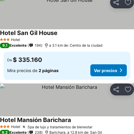
Compartir
Ag
Hotel San Gil House
Hotel
3 Estrellas
9,1
Excelente
194
a 3.1 km de: Centro de la ciudad
$ 335.160
De
Mira precios de
2 páginas
Ver precios
Compartir
Ag
Hotel Mansión Barichara
Hotel
Spa de lujo y tratamientos de bienestar
3 Estrellas
9,2
Excelente
238
Barichara, a 12.8 km de: San Gil