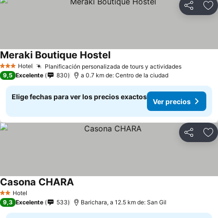
Compartir
Ag
Meraki Boutique Hostel
Hotel
Planificación personalizada de tours y actividades
3 Estrellas
9,5
Excelente
830
a 0.7 km de: Centro de la ciudad
Elige fechas para ver los precios exactos
Ver precios
Compartir
Ag
Casona CHARA
Hotel
2 Estrellas
9,3
Excelente
533
Barichara, a 12.5 km de: San Gil