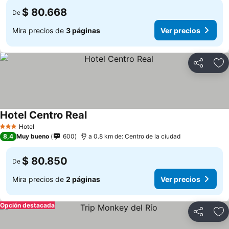
$ 80.668
De
Mira precios de
3 páginas
Ver precios
Compartir
Ag
Hotel Centro Real
Hotel
3 Estrellas
8,4
Muy bueno
600
a 0.8 km de: Centro de la ciudad
$ 80.850
De
Mira precios de
2 páginas
Ver precios
Opción destacada
Compartir
Ag