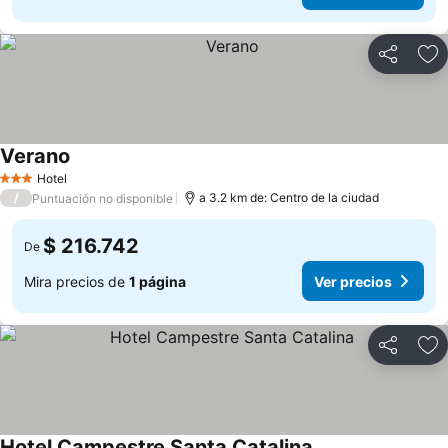
Compartir
Ag
Verano
Hotel
3 Estrellas
/
a 3.2 km de: Centro de la ciudad
Puntuación no disponible
$ 216.742
De
Mira precios de
1 página
Ver precios
Compartir
Ag
Hotel Campestre Santa Catalina