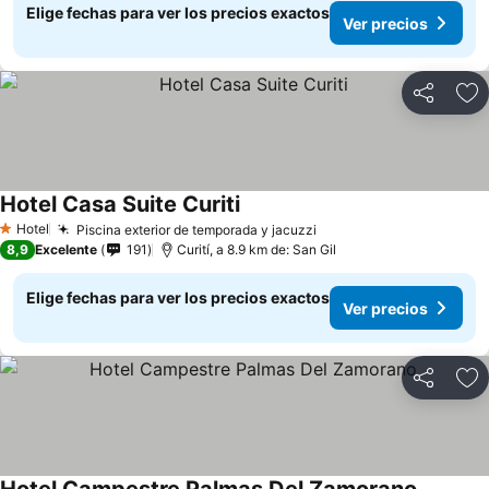
Elige fechas para ver los precios exactos
Ver precios
Compartir
Ag
Hotel Casa Suite Curiti
Hotel
Piscina exterior de temporada y jacuzzi
1 Estrellas
8,9
Excelente
191
Curití, a 8.9 km de: San Gil
Elige fechas para ver los precios exactos
Ver precios
Compartir
Ag