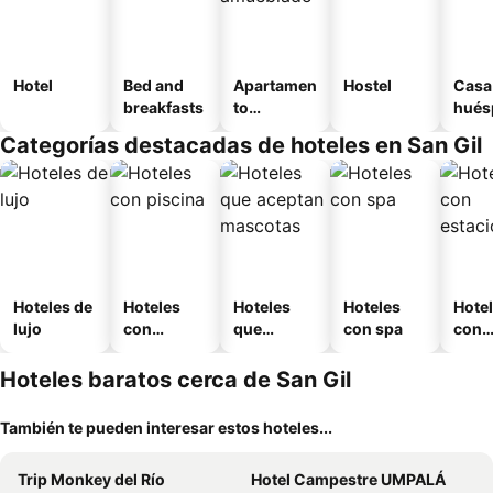
Hotel
Bed and
Apartamen
Hostel
Casa
breakfasts
to
hués
amueblad
Categorías destacadas de hoteles en San Gil
o
Hoteles de
Hoteles
Hoteles
Hoteles
Hote
lujo
con
que
con spa
con
piscina
aceptan
esta
mascotas
mien
Hoteles baratos cerca de San Gil
También te pueden interesar estos hoteles...
Trip Monkey del Río
Hotel Campestre UMPALÁ