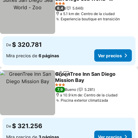
Zoo
Ver precios
3 Estrellas
6,4
5.646
a 5.1 km de: Centro de la ciudad
Experiencia boutique en transición
Ver pre
$ 320.781
De
Mira precios de
6 páginas
Ver precios
GreenTree Inn San Diego
Compartir
Agregar a favoritos
Mission Bay
Ver precios
3 Estrellas
7,9
Bueno
5.281
a 10.9 km de: Centro de la ciudad
Piscina exterior climatizada
Ver precios
$ 321.256
De
Mira precios de
3 páginas
Ver precios