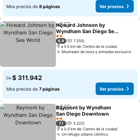
Mira precios de
8 páginas
Ver precios
Howard Johnson by
Compartir
Agregar a favoritos
Wyndham San Diego Sea
World
Ver precios
2 Estrellas
6,9
7.355
a 5.5 km de: Centro de la ciudad
Mostrador de tours y entradas exclusivo
Ver
$ 311.942
De
Mira precios de
7 páginas
Ver precios
Baymont by Wyndham
Compartir
Agregar a favoritos
San Diego Downtown
Ver precios
2 Estrellas
7,1
5.222
a 0.5 km de: Centro de la ciudad
Un refugio urbano céntrico
Ver precios