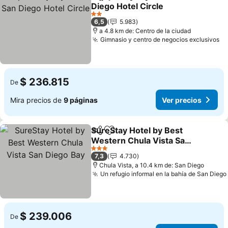
Compartir
Agregar a favoritos
Diego Hotel Circle
Ver precios
2 Estrellas
6,5
5.983
a 4.8 km de: Centro de la ciudad
Gimnasio y centro de negocios exclusivos
Ve
$ 236.815
De
Mira precios de
9 páginas
Ver precios
SureStay Hotel by Best
Compartir
Agregar a favoritos
Western Chula Vista San
Diego Bay
Ver precios
3 Estrellas
7,3
4.730
Chula Vista, a 10.4 km de: San Diego
Un refugio informal en la bahía de San Diego
$ 239.006
De