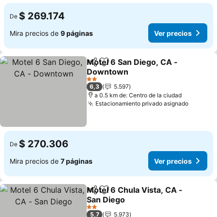
$ 269.174
De
Mira precios de
9 páginas
Ver precios
Motel 6 San Diego, CA -
Compartir
Agregar a favoritos
Downtown
Ver precios
2 Estrellas
6,3
5.597
a 0.5 km de: Centro de la ciudad
Estacionamiento privado asignado
Ver pre
$ 270.306
De
Mira precios de
7 páginas
Ver precios
Motel 6 Chula Vista, CA -
Compartir
Agregar a favoritos
San Diego
Ver precios
2 Estrellas
5,7
5.973