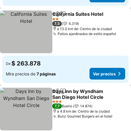
California Suites Hotel
Compartir
Agregar a favoritos
Ver 
2 Estrellas
7,3
6.319
a 13.0 km de: Centro de la ciudad
Patios ajardinados de estilo español
Ver pr
$ 263.878
De
Mira precios de
7 páginas
Ver precios
Days Inn by Wyndham
Compartir
Agregar a favoritos
San Diego Hotel Circle
Ver precios
3 Estrellas
7,7
Bueno
14.874
a 4.8 km de: Centro de la ciudad
Bunz Gourmet Burgers en el hotel
Ver prec