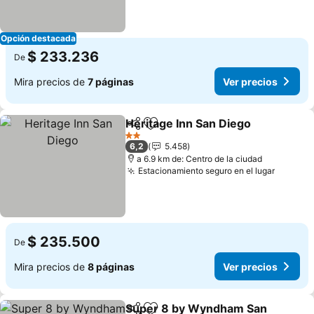
Opción destacada
$ 233.236
De
Mira precios de
7 páginas
Ver precios
Heritage Inn San Diego
Compartir
Agregar a favoritos
Ver
2 Estrellas
6,2
5.458
a 6.9 km de: Centro de la ciudad
Estacionamiento seguro en el lugar
Ver pre
$ 235.500
De
Mira precios de
8 páginas
Ver precios
Super 8 by Wyndham San