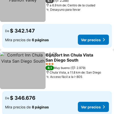
6,1
2.288
a 6.9 km de: Centro de la ciudad
Desayuno para llevar
Ver precios
$ 342.147
De
Mira precios de
6 páginas
Ver precios
Comfort Inn Chula Vista
Compartir
Agregar a favoritos
San Diego South
Ver precios
3 Estrellas
8,1
Muy bueno
2.979
Chula Vista, a 11.8 km de: San Diego
Acceso fácil a la I-805
Ver precios
$ 346.676
De
Mira precios de
8 páginas
Ver precios