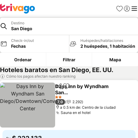
Favoritos
Iniciar 
Me
Destino
San Diego
Check-in/out
Huéspedes/habitaciones
Fechas
2 huéspedes, 1 habitación
Ordenar
Filtrar
Mapa
Hoteles baratos en San Diego, EE. UU.
Cómo los pagos afectan nuestro ranking
Days Inn by Wyndham
Compartir
Agregar a favoritos
San
Diego/Downtown/Conve
Ver precios
2 Estrellas
7,0
2.292
ntion Center
a 0.5 km de: Centro de la ciudad
Sauna en el hotel
Ver precios