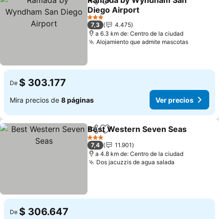
Ramada by Wyndham San
Compartir
Agregar a favoritos
Diego Airport
Ver precios
3 Estrellas
7,3
4.475
a 6.3 km de: Centro de la ciudad
Alojamiento que admite mascotas
Ver prec
$ 303.177
De
Mira precios de
8 páginas
Ver precios
Best Western Seven Seas
Compartir
Agregar a favoritos
3 Estrellas
7,4
11.901
a 4.8 km de: Centro de la ciudad
Dos jacuzzis de agua salada
Ver precios
$ 306.647
De