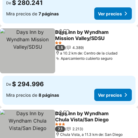
$ 280.241
De
Mira precios de
7 páginas
Ver precios
Days Inn by Wyndham
Compartir
Agregar a favoritos
Mission Valley/SDSU
Ver precios
2 Estrellas
5,5
4.389
a 10.2 km de: Centro de la ciudad
Aparcamiento cubierto seguro
Ver precio
$ 294.996
De
Mira precios de
8 páginas
Ver precios
Days Inn by Wyndham
Compartir
Agregar a favoritos
Chula Vista/San Diego
Ver precios
3 Estrellas
7,1
2.213
Chula Vista, a 11.3 km de: San Diego