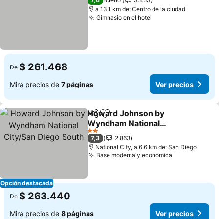
7,6
Bueno
3.453
a 13.1 km de: Centro de la ciudad
Gimnasio en el hotel
Ver precios
$ 261.468
De
Mira precios de
7 páginas
Ver precios
Howard Johnson by
Compartir
Agregar a favoritos
Wyndham National
City/San Diego South
Ver precios
2 Estrellas
7,3
2.863
National City, a 6.6 km de: San Diego
Base moderna y económica
Ver precios
Opción destacada
$ 263.440
De
Mira precios de
8 páginas
Ver precios