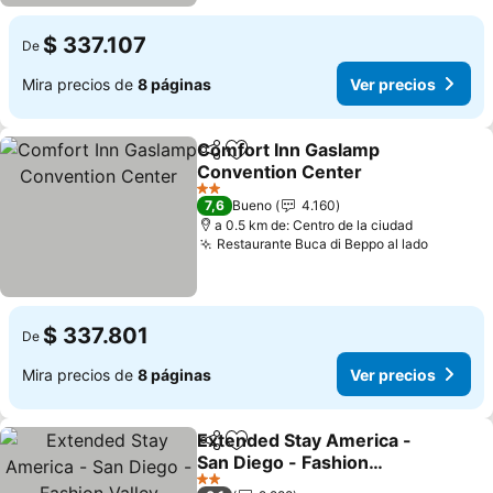
$ 337.107
De
Mira precios de
8 páginas
Ver precios
Comfort Inn Gaslamp
Compartir
Agregar a favoritos
Convention Center
Ver precios
2 Estrellas
7,6
Bueno
4.160
a 0.5 km de: Centro de la ciudad
Restaurante Buca di Beppo al lado
Ver pre
$ 337.801
De
Mira precios de
8 páginas
Ver precios
Extended Stay America -
Compartir
Agregar a favoritos
San Diego - Fashion
Valley
Ver precios
2 Estrellas