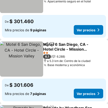
Aparcamiento seguro en el hotel
Ver preci
$ 301.460
De
Mira precios de
9 páginas
Ver precios
Motel 6 San Diego, CA -
Compartir
Agregar a favoritos
Hotel Circle - Mission
Valley
Ver precios
2 Estrellas
6,1
6.288
a 5.3 km de: Centro de la ciudad
Base moderna y económica
Ver precios
$ 301.606
De
Mira precios de
7 páginas
Ver precios