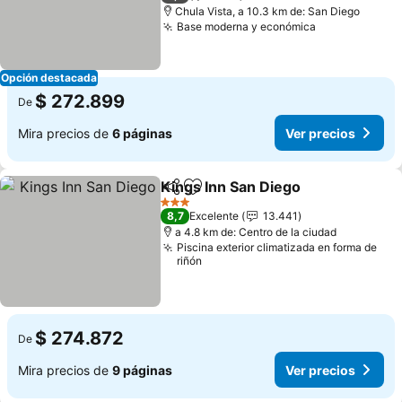
Chula Vista, a 10.3 km de: San Diego
Base moderna y económica
Ver precios
Opción destacada
$ 272.899
De
Mira precios de
6 páginas
Ver precios
Kings Inn San Diego
Compartir
Agregar a favoritos
Ver pr
3 Estrellas
8,7
Excelente
13.441
a 4.8 km de: Centro de la ciudad
Piscina exterior climatizada en forma de
riñón
$ 274.872
De
Mira precios de
9 páginas
Ver precios