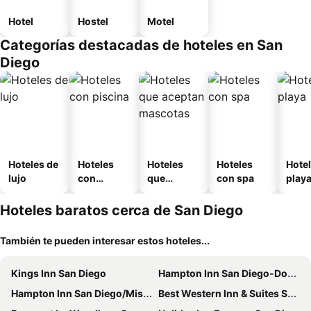
Hotel
Hostel
Motel
Categorías destacadas de hoteles en San
Diego
Hoteles de
Hoteles
Hoteles
Hoteles
Hotel
lujo
con
que
con spa
play
piscina
aceptan
mascotas
Hoteles baratos cerca de San Diego
También te pueden interesar estos hoteles...
Kings Inn San Diego
Hampton Inn San Diego-Downtown
Hampton Inn San Diego/Mission Valley
Best Western Inn & Suites San Diego – Zoo/SeaWorld Area