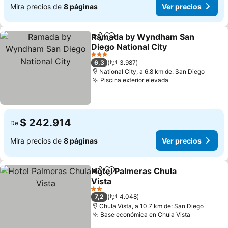
Mira precios de
8 páginas
Ver precios
Ramada by Wyndham San
Compartir
Agregar a favoritos
Diego National City
Ver precios
3 Estrellas
6,3
3.987
National City, a 6.8 km de: San Diego
Piscina exterior elevada
Ver precios
$ 242.914
De
Mira precios de
8 páginas
Ver precios
Hotel Palmeras Chula
Compartir
Agregar a favoritos
Vista
Ver precios
2 Estrellas
7,2
4.048
Chula Vista, a 10.7 km de: San Diego
Base económica en Chula Vista
Ver preci