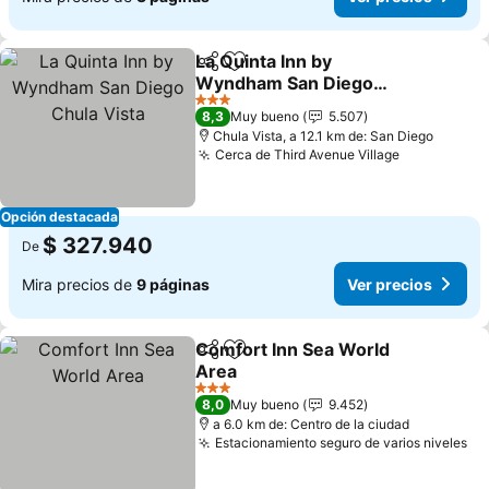
La Quinta Inn by
Compartir
Agregar a favoritos
Wyndham San Diego
Chula Vista
Ver precios
3 Estrellas
8,3
Muy bueno
5.507
Chula Vista, a 12.1 km de: San Diego
Cerca de Third Avenue Village
Ver precio
Opción destacada
$ 327.940
De
Mira precios de
9 páginas
Ver precios
Comfort Inn Sea World
Compartir
Agregar a favoritos
Area
Ver precios
3 Estrellas
8,0
Muy bueno
9.452
a 6.0 km de: Centro de la ciudad
Estacionamiento seguro de varios niveles
Ve