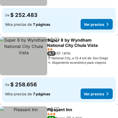
$ 252.483
De
Mira precios de
7 páginas
Ver precios
Super 8 by Wyndham
Compartir
Agregar a favoritos
National City Chula Vista
Ver precios
2 Estrellas
6,7
1.874
National City, a 10.4 km de: San Diego
Alojamiento económico para viajeros
Ver p
$ 258.656
De
Mira precios de
7 páginas
Ver precios
Pleasant Inn
Compartir
Agregar a favoritos
Ver precios
3 Estrellas