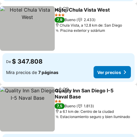
Hotel Chula Vista West
Compartir
Agregar a favoritos
Ver
3 Estrellas
7,9
Bueno
2.433
Chula Vista, a 12.8 km de: San Diego
Piscina exterior y solárium
Ver precios
$ 347.808
De
Mira precios de
7 páginas
Ver precios
Quality Inn San Diego I-5
Compartir
Agregar a favoritos
Naval Base
Ver precios
2 Estrellas
7,5
Bueno
1.813
a 6.1 km de: Centro de la ciudad
Estacionamiento seguro y bien iluminado
Ver