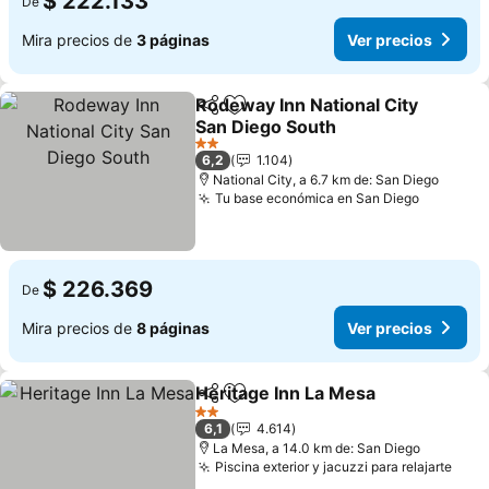
$ 222.133
De
Mira precios de
3 páginas
Ver precios
Rodeway Inn National City
Compartir
Agregar a favoritos
San Diego South
Ver precios
2 Estrellas
6,2
1.104
National City, a 6.7 km de: San Diego
Tu base económica en San Diego
Ver prec
$ 226.369
De
Mira precios de
8 páginas
Ver precios
Heritage Inn La Mesa
Compartir
Agregar a favoritos
Ver p
2 Estrellas
6,1
4.614
La Mesa, a 14.0 km de: San Diego
Piscina exterior y jacuzzi para relajarte
Ver 