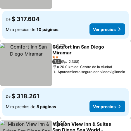
$ 317.604
De
Mira precios de
10 páginas
Ver precios
Comfort Inn San Diego
Compartir
Agregar a favoritos
Miramar
Ver precios
2 Estrellas
7,4
2.388
a 20.0 km de: Centro de la ciudad
Aparcamiento seguro con videovigilancia
Ve
$ 318.261
De
Mira precios de
8 páginas
Ver precios
Mission View Inn & Suites
Compartir
Agregar a favoritos
San Diego Sea World -