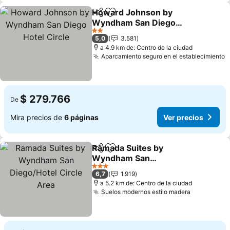
Howard Johnson by
Compartir
Agregar a favoritos
Wyndham San Diego
Hotel Circle
Ver precios
2 Estrellas
5,0
3.581
a 4.9 km de: Centro de la ciudad
Aparcamiento seguro en el establecimiento
V
$ 279.766
De
Mira precios de
6 páginas
Ver precios
Ramada Suites by
Compartir
Agregar a favoritos
Wyndham San
Diego/Hotel Circle Area
Ver precios
3 Estrellas
6,7
1.919
a 5.2 km de: Centro de la ciudad
Suelos modernos estilo madera
Ver preci