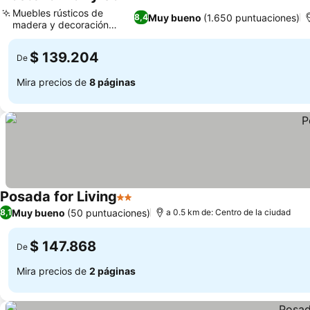
3 Estrellas
Ver precios
Muebles rústicos de
Muy bueno
(1.650 puntuaciones)
8,4
madera y decoración
Ver precios
regional
$ 139.204
De
Mira precios de
8 páginas
Posada for Living
2 Estrellas
Ver precios
Muy bueno
(50 puntuaciones)
8,1
a 0.5 km de: Centro de la ciudad
$ 147.868
De
Mira precios de
2 páginas