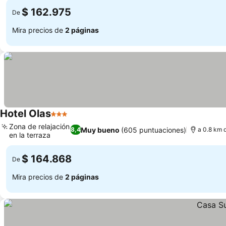
$ 162.975
De
Mira precios de
2 páginas
Hotel Olas
3 Estrellas
Ver precios
Zona de relajación
Muy bueno
(605 puntuaciones)
8,4
a 0.8 km d
en la terraza
Ver precios
$ 164.868
De
Mira precios de
2 páginas