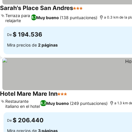
Sarah's Place San Andres
3 Estrellas
Ver precios
Terraza para
Muy bueno
(138 puntuaciones)
8,1
a 0.3 km de la p
relajarte
Ver precios
$ 194.536
De
Mira precios de
2 páginas
Hotel Mare Mare Inn
3 Estrellas
Ver precios
Restaurante
Muy bueno
(249 puntuaciones)
8,2
a 1.3 km d
italiano en el hotel
Ver precios
$ 206.440
De
Mira precios de
3 páginas