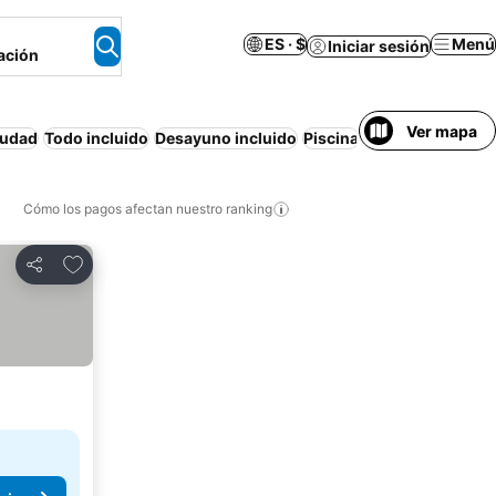
ES · $
Menú
Iniciar sesión
ación
Ver mapa
iudad
Todo incluido
Desayuno incluido
Piscina
Playa
Resort
Ap
Cómo los pagos afectan nuestro ranking
Agregar a favoritos
Compartir