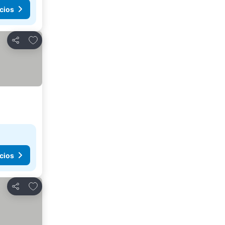
cios
Agregar a favoritos
Compartir
cios
Agregar a favoritos
Compartir