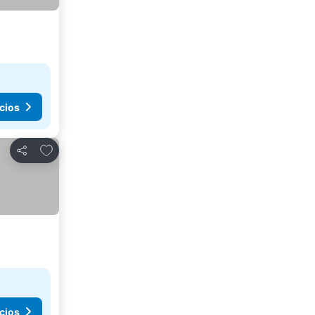
cios
Agregar a favoritos
Compartir
cios