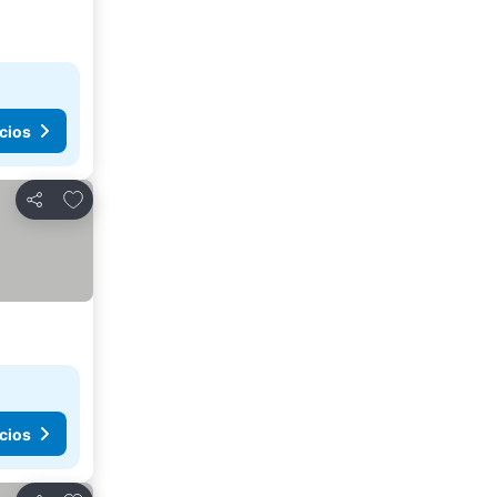
cios
Agregar a favoritos
Compartir
cios