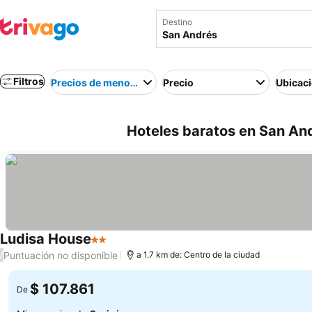
Destino
Filtros
Precios de menor a mayor
Precio
Ubicac
Hoteles baratos en San An
Ludisa House
2 Estrellas
Ver precios
Puntuación no disponible
/
a 1.7 km de: Centro de la ciudad
$ 107.861
De