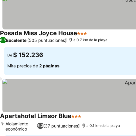
Posada Miss Joyce House
3 Estrellas
Ver precios
Excelente
(505 puntuaciones)
8,5
a 0.7 km de la playa
$ 152.236
De
Mira precios de
2 páginas
Apartahotel Limsor Blue
3 Estrellas
Ver precios
Alojamiento
(37 puntuaciones)
6,3
a 0.1 km de la playa
económico
Ver precios