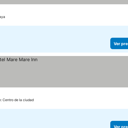
laya
Ver pre
e: Centro de la ciudad
Ver pre