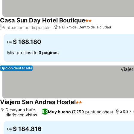
Casa Sun Day Hotel Boutique
2 Estrellas
Ver precios
Puntuación no disponible
/
a 1.1 km de: Centro de la ciudad
$ 168.180
De
Mira precios de
3 páginas
Opción destacada
Viajero San Andres Hostel
2 Estrellas
Ver precios
Desayuno bufé
Muy bueno
(7.259 puntuaciones)
8,0
a 0.3 km
diario con vistas
Ver precios
$ 184.816
De