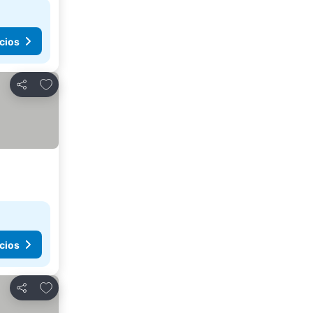
cios
Agregar a favoritos
Compartir
cios
Agregar a favoritos
Compartir