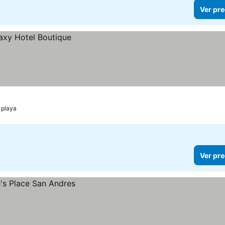
Ver pre
 playa
Ver pre