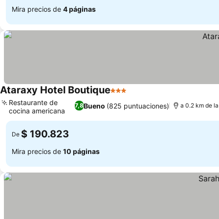
Mira precios de
4 páginas
Ataraxy Hotel Boutique
3 Estrellas
Ver precios
Restaurante de
Bueno
(825 puntuaciones)
7,8
a 0.2 km de la
cocina americana
Ver precios
$ 190.823
De
Mira precios de
10 páginas