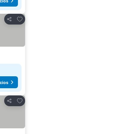
cios
Agregar a favoritos
Compartir
cios
Agregar a favoritos
Compartir