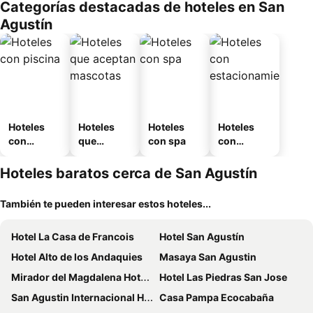
Categorías destacadas de hoteles en San
o
Agustín
Hoteles
Hoteles
Hoteles
Hoteles
con
que
con spa
con
piscina
aceptan
estaciona
mascotas
miento
Hoteles baratos cerca de San Agustín
También te pueden interesar estos hoteles...
Hotel La Casa de Francois
Hotel San Agustín
Hotel Alto de los Andaquies
Masaya San Agustin
Mirador del Magdalena Hotel y Glamping
Hotel Las Piedras San Jose
San Agustin Internacional Hotel
Casa Pampa Ecocabaña