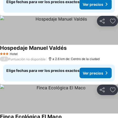
Elige fechas para ver los precios exactos
Ver precios
Compartir
Ag
Hospedaje Manuel Valdés
Ver precios
Hotel
3 Estrellas
/
a 2.6 km de: Centro de la ciudad
Puntuación no disponible
Elige fechas para ver los precios exactos
Ver precios
Compartir
Ag
Finca Ecológica El Maco