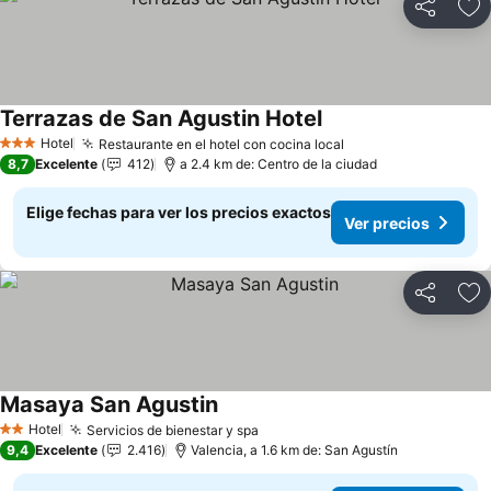
Compartir
Ag
Terrazas de San Agustin Hotel
Ver precios
Hotel
Restaurante en el hotel con cocina local
Ver precios
3 Estrellas
8,7
Excelente
412
a 2.4 km de: Centro de la ciudad
Elige fechas para ver los precios exactos
Ver precios
Compartir
Ag
Masaya San Agustin
Ver precios
Hotel
Servicios de bienestar y spa
Ver precios
2 Estrellas
9,4
Excelente
2.416
Valencia, a 1.6 km de: San Agustín