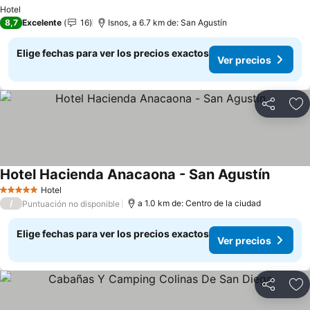
Ver precios
Hotel
8,7
Excelente
16
Isnos, a 6.7 km de: San Agustín
Elige fechas para ver los precios exactos
Ver precios
Compartir
Ag
Hotel Hacienda Anacaona - San Agustín
Ver pre
Hotel
5 Estrellas
/
a 1.0 km de: Centro de la ciudad
Puntuación no disponible
Elige fechas para ver los precios exactos
Ver precios
Compartir
Ag