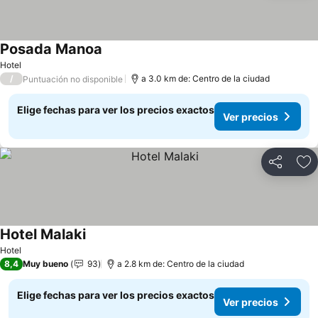
Posada Manoa
Ver precios
Hotel
/
a 3.0 km de: Centro de la ciudad
Puntuación no disponible
Elige fechas para ver los precios exactos
Ver precios
Compartir
Ag
Hotel Malaki
Ver precios
Hotel
8,4
Muy bueno
93
a 2.8 km de: Centro de la ciudad
Elige fechas para ver los precios exactos
Ver precios