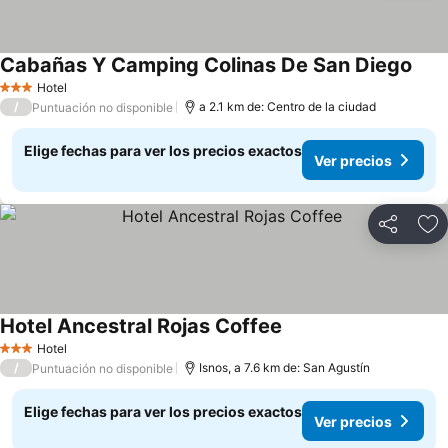
Cabañas Y Camping Colinas De San Diego
Ver 
Hotel
3 Estrellas
/
a 2.1 km de: Centro de la ciudad
Puntuación no disponible
Elige fechas para ver los precios exactos
Ver precios
Compartir
Ag
Hotel Ancestral Rojas Coffee
Ver precios
Hotel
3 Estrellas
/
Isnos, a 7.6 km de: San Agustín
Puntuación no disponible
Elige fechas para ver los precios exactos
Ver precios