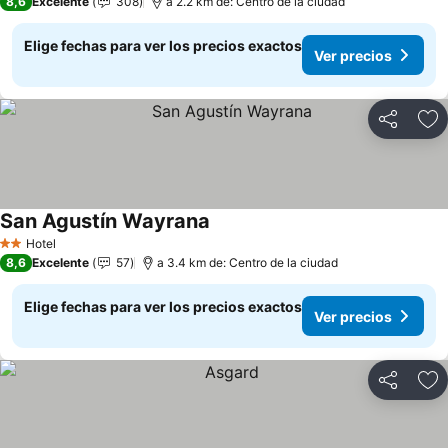
8,6
Excelente
308
a 2.2 km de: Centro de la ciudad
Elige fechas para ver los precios exactos
Ver precios
Compartir
Ag
San Agustín Wayrana
Ver precios
Hotel
2 Estrellas
8,6
Excelente
57
a 3.4 km de: Centro de la ciudad
Elige fechas para ver los precios exactos
Ver precios
Compartir
Ag