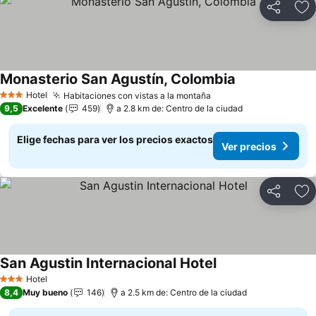
Compartir
Ag
Monasterio San Agustín, Colombia
Ver precios
Hotel
Habitaciones con vistas a la montaña
Ver precios
3 Estrellas
9,5
Excelente
459
a 2.8 km de: Centro de la ciudad
Elige fechas para ver los precios exactos
Ver precios
Compartir
Ag
San Agustin Internacional Hotel
Ver precios
Hotel
3 Estrellas
8,4
Muy bueno
146
a 2.5 km de: Centro de la ciudad