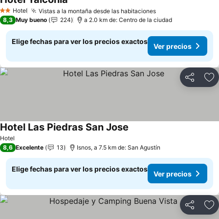
Ver precios
Hotel
Vistas a la montaña desde las habitaciones
Ver precios
2 Estrellas
8,3
Muy bueno
224
a 2.0 km de: Centro de la ciudad
Elige fechas para ver los precios exactos
Ver precios
Compartir
Ag
Hotel Las Piedras San Jose
Ver precios
Hotel
8,6
Excelente
13
Isnos, a 7.5 km de: San Agustín
Elige fechas para ver los precios exactos
Ver precios
Compartir
Ag