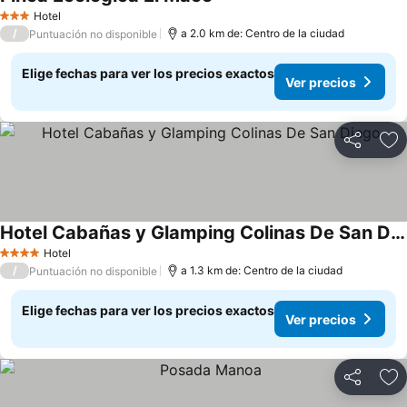
Ver precios
Hotel
3 Estrellas
/
a 2.0 km de: Centro de la ciudad
Puntuación no disponible
Elige fechas para ver los precios exactos
Ver precios
Compartir
Ag
Hotel Cabañas y Glamping Colinas De San Diego
Ver precios
Hotel
4 Estrellas
/
a 1.3 km de: Centro de la ciudad
Puntuación no disponible
Elige fechas para ver los precios exactos
Ver precios
Compartir
Ag