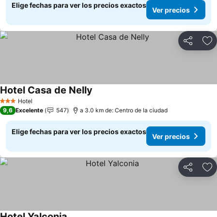
Elige fechas para ver los precios exactos
Ver precios
Compartir
Ag
Hotel Casa de Nelly
Ver precios
Hotel
3 Estrellas
9,6
Excelente
547
a 3.0 km de: Centro de la ciudad
Elige fechas para ver los precios exactos
Ver precios
Compartir
Ag
Hotel Yalconia