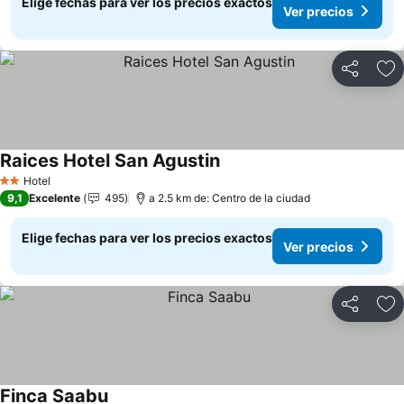
Elige fechas para ver los precios exactos
Ver precios
Compartir
Ag
Raices Hotel San Agustin
Ver precios
Hotel
2 Estrellas
9,1
Excelente
495
a 2.5 km de: Centro de la ciudad
Elige fechas para ver los precios exactos
Ver precios
Compartir
Ag
Finca Saabu