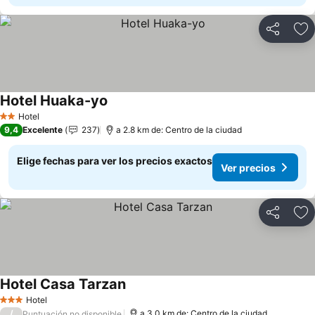
Compartir
Ag
Hotel Huaka-yo
Ver precios
Hotel
2 Estrellas
9,4
Excelente
237
a 2.8 km de: Centro de la ciudad
Elige fechas para ver los precios exactos
Ver precios
Compartir
Ag
Hotel Casa Tarzan
Ver precios
Hotel
3 Estrellas
/
a 3.0 km de: Centro de la ciudad
Puntuación no disponible