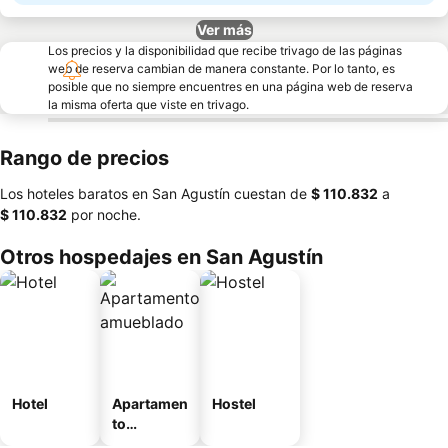
Ver más
Los precios y la disponibilidad que recibe trivago de las páginas
web de reserva cambian de manera constante. Por lo tanto, es
posible que no siempre encuentres en una página web de reserva
la misma oferta que viste en trivago.
Rango de precios
Los hoteles baratos en San Agustín cuestan de
‎$ 110.832
a
‎$ 110.832
por noche.
Otros hospedajes en San Agustín
Hotel
Apartamen
Hostel
to
amueblad