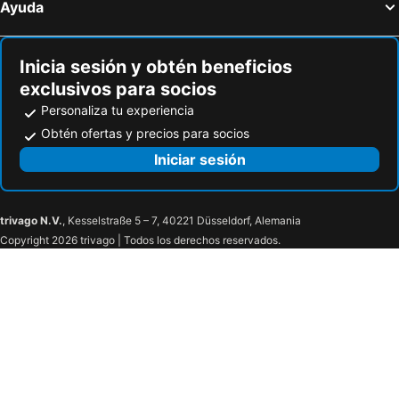
Ayuda
Cabañas Y Camping Colinas De San Diego
La Gaitana
Hotel Estorake San Agustin Huila
Finca El Recreo
Inicia sesión y obtén beneficios
Tierra Activa Alojamiento Eco Rural finca orgánica y agroturística
Casa Hotel Flor De Cerezo
exclusivos para socios
Personaliza tu experiencia
Obtén ofertas y precios para socios
Iniciar sesión
trivago N.V.
, Kesselstraße 5 – 7, 40221 Düsseldorf, Alemania
Copyright 2026 trivago | Todos los derechos reservados.