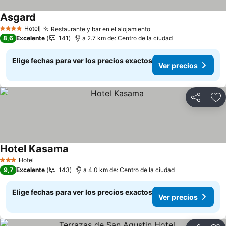
Asgard
Ver precios
Hotel
Restaurante y bar en el alojamiento
Ver precios
4 Estrellas
8,6
Excelente
141
a 2.7 km de: Centro de la ciudad
Elige fechas para ver los precios exactos
Ver precios
Compartir
Ag
Hotel Kasama
Ver precios
Hotel
3 Estrellas
9,7
Excelente
143
a 4.0 km de: Centro de la ciudad
Elige fechas para ver los precios exactos
Ver precios