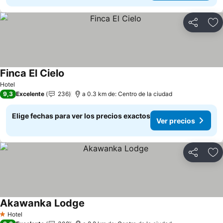
Compartir
Ag
Finca El Cielo
Ver precios
Hotel
9,3
Excelente
236
a 0.3 km de: Centro de la ciudad
Elige fechas para ver los precios exactos
Ver precios
Compartir
Ag
Akawanka Lodge
Ver precios
Hotel
1 Estrellas