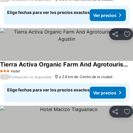
Elige fechas para ver los precios exactos
Ver precios
Compartir
Ag
Tierra Activa Organic Farm And Agrotourism San Agustin
Ver precios
Hotel
3 Estrellas
/
a 2.8 km de: Centro de la ciudad
Puntuación no disponible
Elige fechas para ver los precios exactos
Ver precios
Compartir
Ag