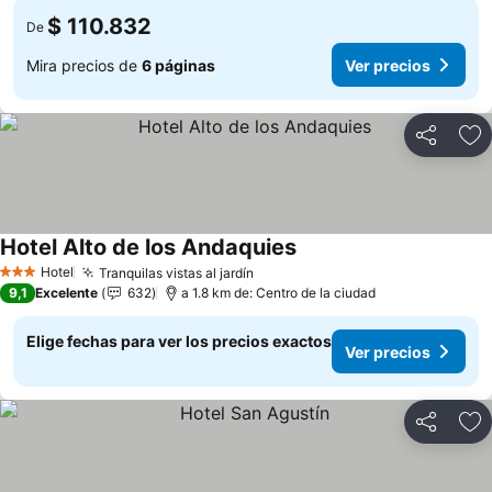
$ 110.832
De
Mira precios de
6 páginas
Ver precios
Compartir
Ag
Hotel Alto de los Andaquies
Ver precios
Hotel
Tranquilas vistas al jardín
Ver precios
3 Estrellas
9,1
Excelente
632
a 1.8 km de: Centro de la ciudad
Elige fechas para ver los precios exactos
Ver precios
Compartir
Ag