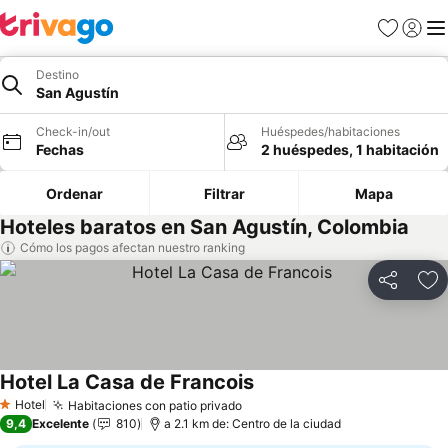
Favoritos
Iniciar 
Me
Destino
San Agustín
Check-in/out
Huéspedes/habitaciones
Fechas
2 huéspedes, 1 habitación
Ordenar
Filtrar
Mapa
Hoteles baratos en San Agustín, Colombia
Cómo los pagos afectan nuestro ranking
Compartir
Ag
Hotel La Casa de Francois
Ver precios
Hotel
Habitaciones con patio privado
Ver precios
1 Estrellas
9,4
Excelente
810
a 2.1 km de: Centro de la ciudad