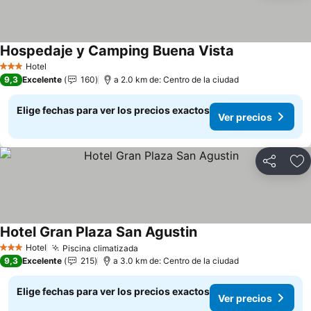
Hospedaje y Camping Buena Vista
Ver precios
Hotel
3 Estrellas
9,3
Excelente
160
a 2.0 km de: Centro de la ciudad
Elige fechas para ver los precios exactos
Ver precios
Compartir
Ag
Hotel Gran Plaza San Agustin
Ver precios
Hotel
Piscina climatizada
Ver precios
3 Estrellas
9,3
Excelente
215
a 3.0 km de: Centro de la ciudad
Elige fechas para ver los precios exactos
Ver precios