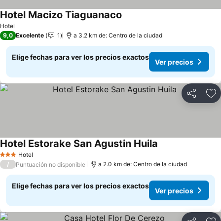
Hotel Macizo Tiaguanaco
Ver precios
Hotel
9,0
Excelente
1
a 3.2 km de: Centro de la ciudad
Elige fechas para ver los precios exactos
Ver precios
Compartir
Ag
Hotel Estorake San Agustin Huila
Ver precios
Hotel
3 Estrellas
/
a 2.0 km de: Centro de la ciudad
Puntuación no disponible
Elige fechas para ver los precios exactos
Ver precios