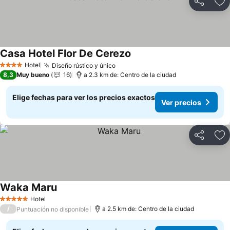
Compartir
Ag
Casa Hotel Flor De Cerezo
Ver precios
Hotel
Diseño rústico y único
Ver precios
4 Estrellas
8,3
Muy bueno
16
a 2.3 km de: Centro de la ciudad
Elige fechas para ver los precios exactos
Ver precios
Compartir
Ag
Waka Maru
Ver precios
Hotel
5 Estrellas
/
a 2.5 km de: Centro de la ciudad
Puntuación no disponible