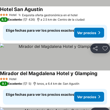
Hotel San Agustín
Ver precios
Hotel
Exquisita oferta gastronómica en el hotel
Ver precios
3 Estrellas
8,5
Excelente
426
a 2.5 km de: Centro de la ciudad
Elige fechas para ver los precios exactos
Ver precios
Compartir
Ag
Mirador del Magdalena Hotel y Glamping
Ver pr
Hotel
3 Estrellas
9,1
Excelente
5
Isnos, a 6.4 km de: San Agustín
Elige fechas para ver los precios exactos
Ver precios