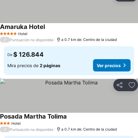
Amaruka Hotel
Hotel
5 Estrellas
/
a 0.7 km de: Centro de la ciudad
Puntuación no disponible
$ 126.844
De
Mira precios de
2 páginas
Ver precios
Compartir
Ag
Posada Martha Tolima
Hotel
3 Estrellas
/
a 0.7 km de: Centro de la ciudad
Puntuación no disponible