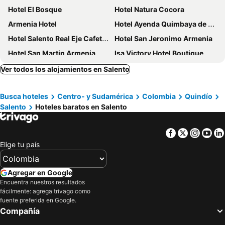
Hotel El Bosque
Hotel Natura Cocora
Armenia Hotel
Hotel Ayenda Quimbaya de Oro 1134
Hotel Salento Real Eje Cafetero
Hotel San Jeronimo Armenia
Hotel San Martin Armenia
Isa Victory Hotel Boutique
HOTEL ARMENIA CENTRO
MuchoSur Filandia
Ver todos los alojamientos en Salento
Ecohotel La Casona
Hotel Armenia Lions
Busca hoteles
Centro- y Sudamérica
Colombia
Quindío
Hotel Confortel
Ecohotel Alma
Salento
Hoteles baratos en Salento
Hotel Aires del Quindío Armenia
El Edén Country hotel y Club Residencial
Marckia Hotel
Finca Hotel Los Girasoles
Facebook
Twitter
Insta
Yo
Hotel El Mirador del Cocora
Hotel Montes De La Castellana
Elige tu país
Colibrí
Bio Habitat Hotel
Hostal El Molino De Los Vientos
Casa Serafin Hotel
Agregar en Google
Encuentra nuestros resultados
Balcones del Ayer
Hotel Cafe Cafe Avenida
fácilmente: agrega trivago como
Hotel Portal Del Norte
Atardecer De Salento
fuente preferida en Google.
Compañía
Hotel Castillo Real
FILANDIA HOTEL