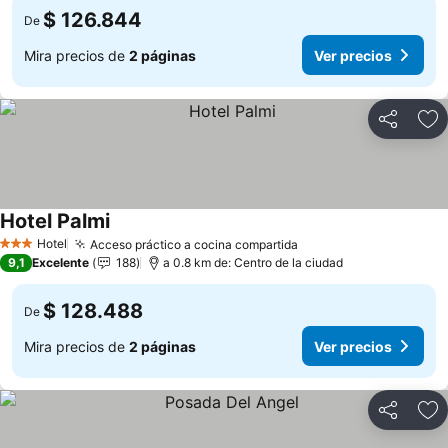
$ 126.844
De
Mira precios de
2 páginas
Ver precios
Compartir
Ag
Hotel Palmi
Hotel
Acceso práctico a cocina compartida
3 Estrellas
9,1
Excelente
188
a 0.8 km de: Centro de la ciudad
$ 128.488
De
Mira precios de
2 páginas
Ver precios
Compartir
Ag