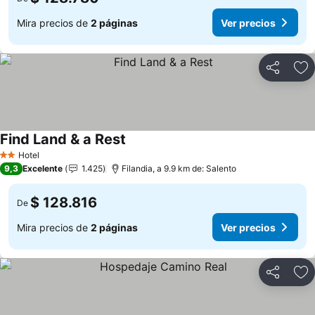
Mira precios de
2 páginas
Ver precios
Compartir
Ag
Find Land & a Rest
Hotel
2 Estrellas
9,3
Excelente
1.425
Filandia, a 9.9 km de: Salento
$ 128.816
De
Mira precios de
2 páginas
Ver precios
Compartir
Ag