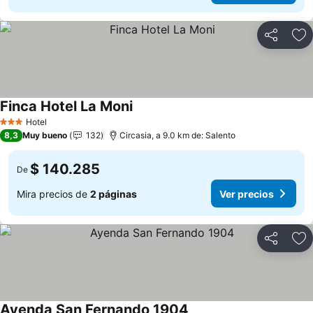
Compartir
Ag
Finca Hotel La Moni
Hotel
3 Estrellas
8,3
Muy bueno
132
Circasia, a 9.0 km de: Salento
$ 140.285
De
Mira precios de
2 páginas
Ver precios
Compartir
Ag
Ayenda San Fernando 1904