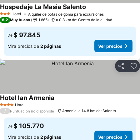
Hospedaje La Masia Salento
Hotel
Alquiler de botas de goma para excursiones
3 Estrellas
8,2
Muy bueno
1.865
a 0.8 km de: Centro de la ciudad
$ 97.845
De
Mira precios de
2 páginas
Ver precios
Compartir
Ag
Hotel Ian Armenia
Hotel
4 Estrellas
/
Armenia, a 14.8 km de: Salento
Puntuación no disponible
$ 105.770
De
Mira precios de
2 páginas
Ver precios