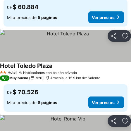
$ 60.884
De
Mira precios de
5 páginas
Ver precios
Compartir
Ag
Hotel Toledo Plaza
Hotel
Habitaciones con balcón privado
2 Estrellas
8,3
Muy bueno
920
Armenia, a 15.9 km de: Salento
$ 70.526
De
Mira precios de
8 páginas
Ver precios
Compartir
Ag