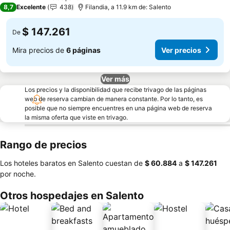
3 Estrellas
8,7
Excelente
438
Filandia, a 11.9 km de: Salento
$ 147.261
De
Mira precios de
6 páginas
Ver precios
Ver más
Los precios y la disponibilidad que recibe trivago de las páginas
web de reserva cambian de manera constante. Por lo tanto, es
posible que no siempre encuentres en una página web de reserva
la misma oferta que viste en trivago.
Rango de precios
Los hoteles baratos en Salento cuestan de
‎$ 60.884
a
‎$ 147.261
por noche.
Otros hospedajes en Salento