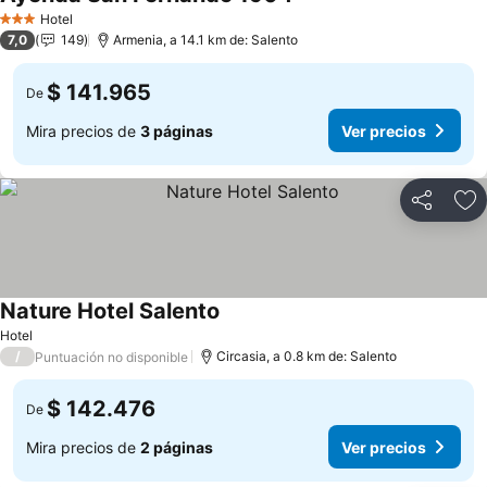
Hotel
3 Estrellas
7,0
149
Armenia, a 14.1 km de: Salento
$ 141.965
De
Mira precios de
3 páginas
Ver precios
Compartir
Ag
Nature Hotel Salento
Hotel
/
Circasia, a 0.8 km de: Salento
Puntuación no disponible
$ 142.476
De
Mira precios de
2 páginas
Ver precios