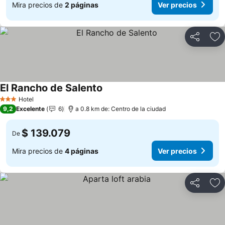
Mira precios de
2 páginas
Ver precios
Compartir
Ag
El Rancho de Salento
Hotel
3 Estrellas
9,2
Excelente
6
a 0.8 km de: Centro de la ciudad
$ 139.079
De
Mira precios de
4 páginas
Ver precios
Compartir
Ag