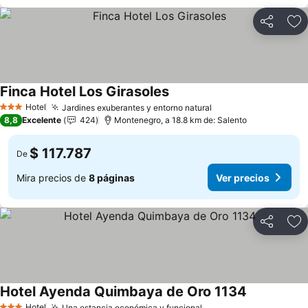
Compartir
Ag
Finca Hotel Los Girasoles
Hotel
Jardines exuberantes y entorno natural
3 Estrellas
8,8
Excelente
424
Montenegro, a 18.8 km de: Salento
$ 117.787
De
Mira precios de
8 páginas
Ver precios
Compartir
Ag
Hotel Ayenda Quimbaya de Oro 1134
Hotel
Una estancia económica y funcional