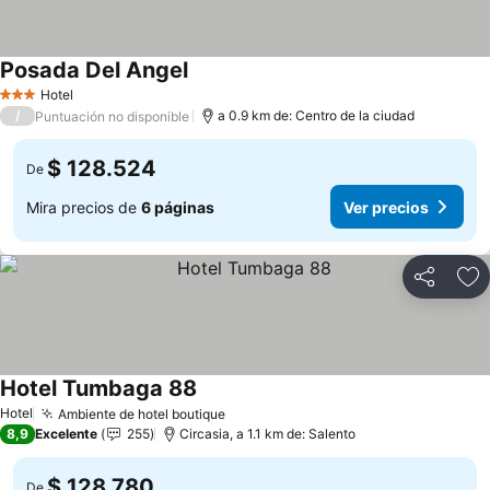
Posada Del Angel
Hotel
3 Estrellas
/
a 0.9 km de: Centro de la ciudad
Puntuación no disponible
$ 128.524
De
Mira precios de
6 páginas
Ver precios
Compartir
Ag
Hotel Tumbaga 88
Hotel
Ambiente de hotel boutique
8,9
Excelente
255
Circasia, a 1.1 km de: Salento
$ 128.780
De