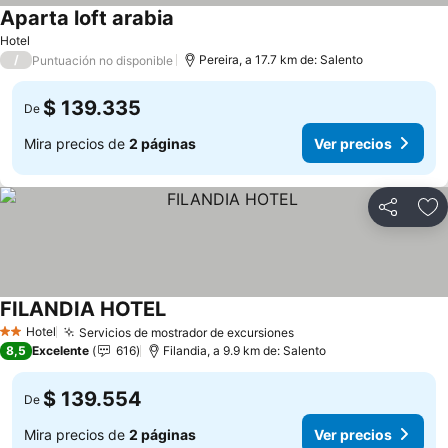
Aparta loft arabia
Hotel
/
Pereira, a 17.7 km de: Salento
Puntuación no disponible
$ 139.335
De
Mira precios de
2 páginas
Ver precios
Compartir
Ag
FILANDIA HOTEL
Hotel
Servicios de mostrador de excursiones
2 Estrellas
8,5
Excelente
616
Filandia, a 9.9 km de: Salento
$ 139.554
De
Mira precios de
2 páginas
Ver precios