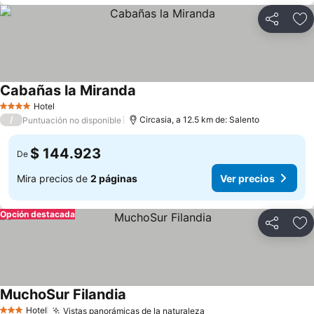
Compartir
Ag
Cabañas la Miranda
Hotel
4 Estrellas
/
Circasia, a 12.5 km de: Salento
Puntuación no disponible
$ 144.923
De
Mira precios de
2 páginas
Ver precios
Opción destacada
Compartir
Ag
MuchoSur Filandia
Hotel
Vistas panorámicas de la naturaleza