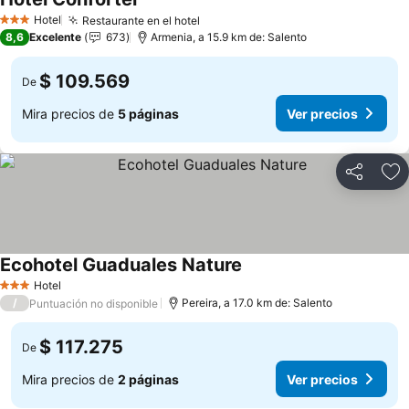
Hotel
Restaurante en el hotel
3 Estrellas
8,6
Excelente
673
Armenia, a 15.9 km de: Salento
$ 109.569
De
Mira precios de
5 páginas
Ver precios
Compartir
Ag
Ecohotel Guaduales Nature
Hotel
3 Estrellas
/
Pereira, a 17.0 km de: Salento
Puntuación no disponible
$ 117.275
De
Mira precios de
2 páginas
Ver precios