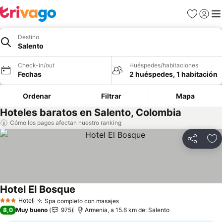
Favoritos
Iniciar 
Me
Destino
Salento
Check-in/out
Huéspedes/habitaciones
Fechas
2 huéspedes, 1 habitación
Ordenar
Filtrar
Mapa
Hoteles baratos en Salento, Colombia
Cómo los pagos afectan nuestro ranking
Compartir
Ag
Hotel El Bosque
Hotel
Spa completo con masajes
3 Estrellas
8,0
Muy bueno
975
Armenia, a 15.6 km de: Salento