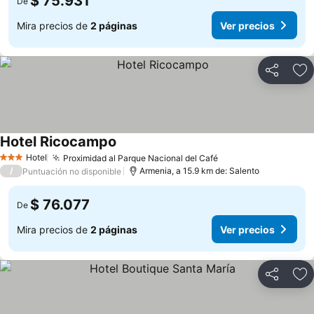
$ 75.931
De
Mira precios de
2 páginas
Ver precios
Compartir
Ag
Hotel Ricocampo
Hotel
Proximidad al Parque Nacional del Café
3 Estrellas
/
Armenia, a 15.9 km de: Salento
Puntuación no disponible
$ 76.077
De
Mira precios de
2 páginas
Ver precios
Compartir
Ag