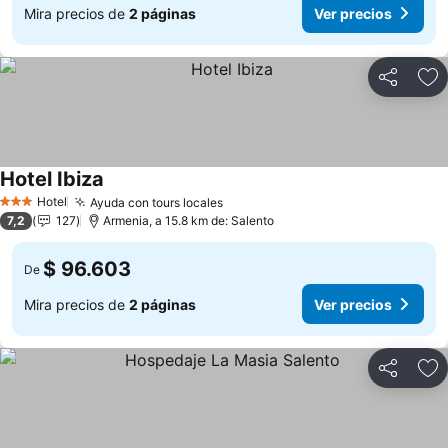
Mira precios de
2 páginas
Ver precios
Compartir
Ag
Hotel Ibiza
Hotel
Ayuda con tours locales
3 Estrellas
7,2
127
Armenia, a 15.8 km de: Salento
$ 96.603
De
Mira precios de
2 páginas
Ver precios
Compartir
Ag