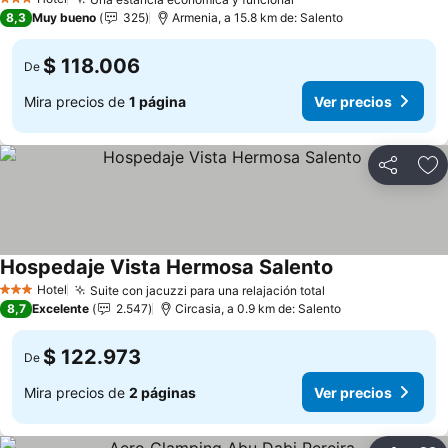
3 Estrellas
8,3
Muy bueno
325
Armenia, a 15.8 km de: Salento
$ 118.006
De
Mira precios de
1 página
Ver precios
Compartir
Ag
Hospedaje Vista Hermosa Salento
Hotel
Suite con jacuzzi para una relajación total
3 Estrellas
8,7
Excelente
2.547
Circasia, a 0.9 km de: Salento
$ 122.973
De
Mira precios de
2 páginas
Ver precios