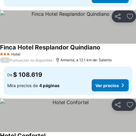
Compartir
Ag
Finca Hotel Resplandor Quindiano
Hotel
3 Estrellas
/
Armenia, a 12.1 km de: Salento
Puntuación no disponible
$ 108.619
De
Mira precios de
4 páginas
Ver precios
Compartir
Ag
Hotel Confortel