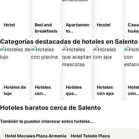
Hotel
Bed and
Apartamen
Hostel
Casa
breakfasts
to
hués
amueblad
Categorías destacadas de hoteles en Salento
o
Hoteles de
Hoteles
Hoteles
Hoteles
Hote
lujo
con
que
con spa
con
piscina
aceptan
esta
mascotas
mien
Hoteles baratos cerca de Salento
También te pueden interesar estos hoteles...
Hotel Mocawa Plaza Armenia
Hotel Toledo Plaza