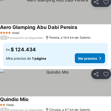
Compartir
Ag
Aero Glamping Abu Dabi Pereira
Hotel
4 Estrellas
/
Pereira, a 19.4 km de: Salento
Puntuación no disponible
$ 124.434
De
Mira precios de
1 página
Ver precios
Compartir
Ag
Quindio Mio
Hotel
2 Estrellas
/
Circasia, a 9.7 km de: Salento
Puntuación no disponible