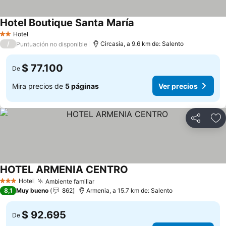
Hotel Boutique Santa María
Hotel
2 Estrellas
/
Circasia, a 9.6 km de: Salento
Puntuación no disponible
$ 77.100
De
Mira precios de
5 páginas
Ver precios
Compartir
Ag
HOTEL ARMENIA CENTRO
Hotel
Ambiente familiar
3 Estrellas
8,1
Muy bueno
862
Armenia, a 15.7 km de: Salento
$ 92.695
De