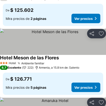
$ 125.602
De
Mira precios de
2 páginas
Ver precios
Compartir
Ag
Hotel Meson de las Flores
Hotel
Ambiente familiar
3 Estrellas
8,7
Excelente
222
Armenia, a 15.8 km de: Salento
$ 126.771
De
Mira precios de
5 páginas
Ver precios
Compartir
Ag