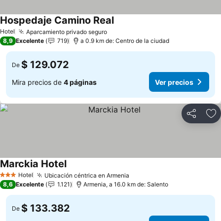
Hospedaje Camino Real
Hotel
Aparcamiento privado seguro
8,9
Excelente
719
a 0.9 km de: Centro de la ciudad
$ 129.072
De
Mira precios de
4 páginas
Ver precios
Compartir
Ag
Marckia Hotel
Hotel
Ubicación céntrica en Armenia
3 Estrellas
8,6
Excelente
1.121
Armenia, a 16.0 km de: Salento
$ 133.382
De