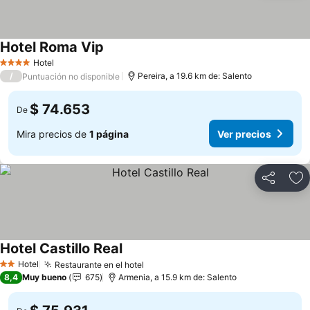
Hotel Roma Vip
Hotel
4 Estrellas
/
Pereira, a 19.6 km de: Salento
Puntuación no disponible
$ 74.653
De
Mira precios de
1 página
Ver precios
Compartir
Ag
Hotel Castillo Real
Hotel
Restaurante en el hotel
2 Estrellas
8,4
Muy bueno
675
Armenia, a 15.9 km de: Salento