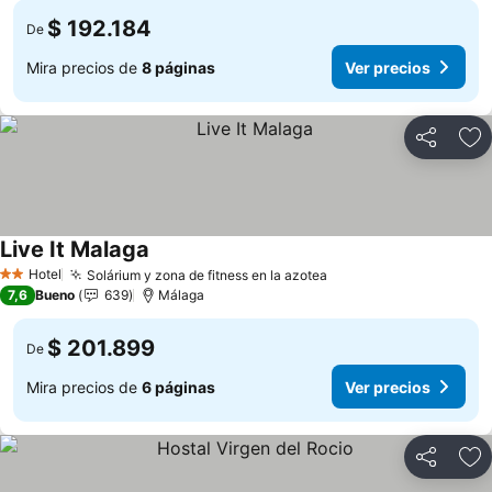
$ 192.184
De
Mira precios de
8 páginas
Ver precios
Compartir
Ag
Live It Malaga
Ver precios
Hotel
Solárium y zona de fitness en la azotea
Ver precios
2 Estrellas
7,6
Bueno
639
Málaga
$ 201.899
De
Mira precios de
6 páginas
Ver precios
Compartir
Ag