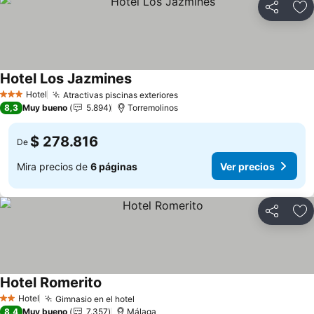
Compartir
Ag
Hotel Los Jazmines
Ver precios
Hotel
Atractivas piscinas exteriores
Ver precios
3 Estrellas
8,3
Muy bueno
5.894
Torremolinos
$ 278.816
De
Mira precios de
6 páginas
Ver precios
Compartir
Ag
Hotel Romerito
Ver precios
Hotel
Gimnasio en el hotel
Ver precios
2 Estrellas
8,4
Muy bueno
7.357
Málaga