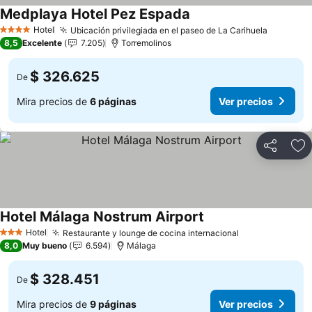
Medplaya Hotel Pez Espada
Ver precios
Hotel
Ubicación privilegiada en el paseo de La Carihuela
Ver prec
4 Estrellas
8,5
Excelente
7.205
Torremolinos
$ 326.625
De
Mira precios de
6 páginas
Ver precios
Compartir
Ag
Hotel Málaga Nostrum Airport
Ver precios
Hotel
Restaurante y lounge de cocina internacional
Ver precios
3 Estrellas
8,0
Muy bueno
6.594
Málaga
$ 328.451
De
Mira precios de
9 páginas
Ver precios