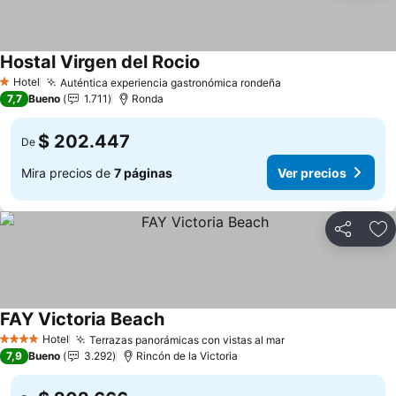
Hostal Virgen del Rocio
Ver precios
Hotel
Auténtica experiencia gastronómica rondeña
Ver precios
1 Estrellas
7,7
Bueno
1.711
Ronda
$ 202.447
De
Mira precios de
7 páginas
Ver precios
Compartir
Ag
FAY Victoria Beach
Ver precios
Hotel
Terrazas panorámicas con vistas al mar
Ver precios
4 Estrellas
7,9
Bueno
3.292
Rincón de la Victoria