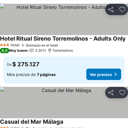
Compartir
Ag
Hotel Ritual Sireno Torremolinos - Adults Only
V
Hotel
Gimnasio en el hotel
Ver precios
3 Estrellas
8,0
Muy bueno
3.207
Torremolinos
$ 275.127
De
Mira precios de
7 páginas
Ver precios
Compartir
Ag
Casual del Mar Málaga
Ver precios