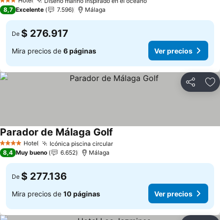
Hotel
Diseño marino inspirado en el océano
Ver precios
3 Estrellas
8,7
Excelente
7.596
Málaga
$ 276.917
De
Mira precios de
6 páginas
Ver precios
Compartir
Ag
Parador de Málaga Golf
Ver precios
Hotel
Icónica piscina circular
Ver precios
4 Estrellas
8,4
Muy bueno
6.652
Málaga
$ 277.136
De
Mira precios de
10 páginas
Ver precios