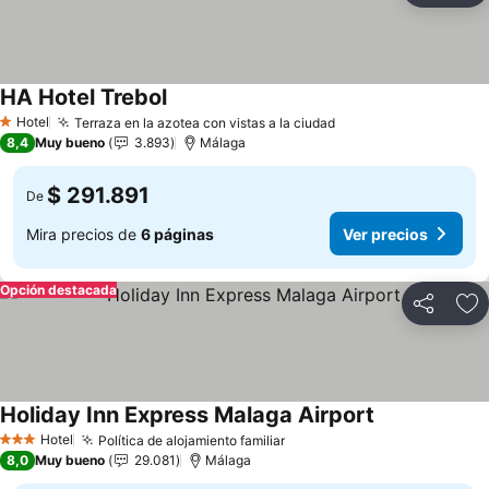
HA Hotel Trebol
Ver precios
Hotel
Terraza en la azotea con vistas a la ciudad
Ver precios
1 Estrellas
8,4
Muy bueno
3.893
Málaga
$ 291.891
De
Mira precios de
6 páginas
Ver precios
Opción destacada
Compartir
Ag
Holiday Inn Express Malaga Airport
Ver precios
Hotel
Política de alojamiento familiar
Ver precios
3 Estrellas
8,0
Muy bueno
29.081
Málaga