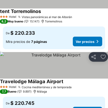
tent Torremolinos
Ver precios
Hotel
Vistas panorámicas al mar de Alborán
Ver precios
3 Estrellas
8,2
Muy bueno
15.147
Torremolinos
$ 220.233
De
Mira precios de
7 páginas
Ver precios
Compartir
Ag
Travelodge Málaga Airport
Ver precios
Hotel
Cocina mediterránea y de temporada
Ver precios
3 Estrellas
7,7
Bueno
9.897
Málaga
$ 220.745
De