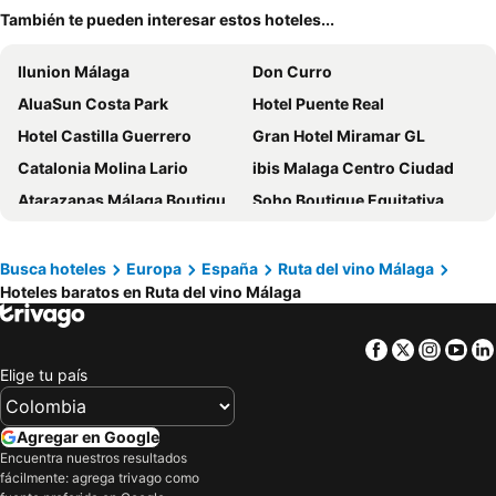
También te pueden interesar estos hoteles...
Ilunion Málaga
Don Curro
AluaSun Costa Park
Hotel Puente Real
Hotel Castilla Guerrero
Gran Hotel Miramar GL
Catalonia Molina Lario
ibis Malaga Centro Ciudad
Atarazanas Málaga Boutique Hotel
Soho Boutique Equitativa
Flex Malaga City Center
GOOD VIBES ONLY Capsule Hostel Malaga
Futurotel Malagueta Beach
Hotel Zenit Malaga
Busca hoteles
Europa
España
Ruta del vino Málaga
Hoteles baratos en Ruta del vino Málaga
ibis budget Malaga Aeropuerto Avenida Velazquez
Dorma Málaga Museos
Sallés Hotel Málaga Centro
Eurostars Malaga
Facebook
Twitter
Insta
Yo
Hotel Ritual Torremolinos
Hotel Natursun
Elige tu país
Novotel Suites Malaga Centro
Hotel Sur Málaga
Continental Room
ibis budget Málaga Centro
Agregar en Google
Barcelo Malaga
Meliá Costa del Sol
Encuentra nuestros resultados
fácilmente: agrega trivago como
Hotel Malaga Picasso
Travelodge Málaga Airport