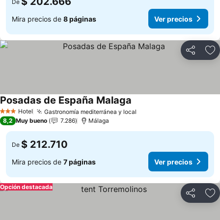
$ 202.666
De
Mira precios de
8 páginas
Ver precios
Compartir
Ag
Posadas de España Malaga
Ver precios
Hotel
Gastronomía mediterránea y local
Ver precios
3 Estrellas
8,2
Muy bueno
7.286
Málaga
$ 212.710
De
Mira precios de
7 páginas
Ver precios
Opción destacada
Compartir
Ag