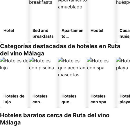
Hotel
Bed and
Apartamen
Hostel
Casa
breakfasts
to
hués
amueblad
Categorías destacadas de hoteles en Ruta
o
del vino Málaga
Hoteles de
Hoteles
Hoteles
Hoteles
Hotel
lujo
con
que
con spa
play
piscina
aceptan
mascotas
Hoteles baratos cerca de Ruta del vino
Málaga