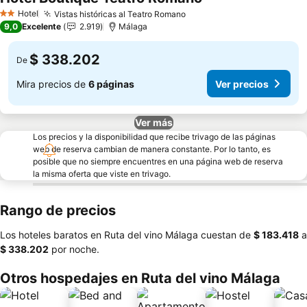
Ver precios
Hotel
Vistas históricas al Teatro Romano
Ver precios
2 Estrellas
9,0
Excelente
2.919
Málaga
$ 338.202
De
Mira precios de
6 páginas
Ver precios
Ver más
Los precios y la disponibilidad que recibe trivago de las páginas
web de reserva cambian de manera constante. Por lo tanto, es
posible que no siempre encuentres en una página web de reserva
la misma oferta que viste en trivago.
Rango de precios
Los hoteles baratos en Ruta del vino Málaga cuestan de
‎$ 183.418
a
‎$ 338.202
por noche.
Otros hospedajes en Ruta del vino Málaga