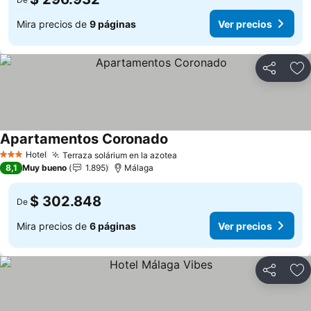
Mira precios de
9 páginas
Ver precios
Compartir
Ag
Apartamentos Coronado
Ver precios
Hotel
Terraza solárium en la azotea
Ver precios
3 Estrellas
8,1
Muy bueno
1.895
Málaga
$ 302.848
De
Mira precios de
6 páginas
Ver precios
Compartir
Ag