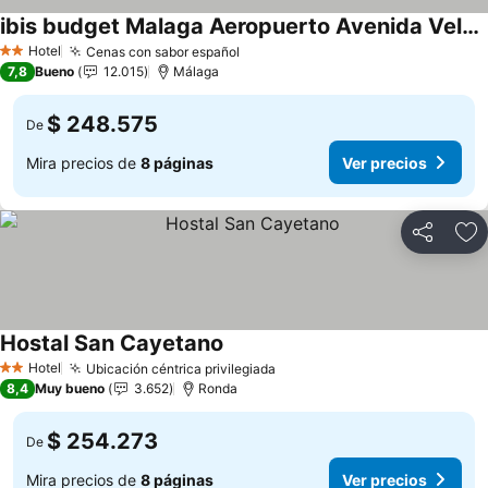
ibis budget Malaga Aeropuerto Avenida Velazquez
Ver precios
Hotel
Cenas con sabor español
Ver precios
2 Estrellas
7,8
Bueno
12.015
Málaga
$ 248.575
De
Mira precios de
8 páginas
Ver precios
Compartir
Ag
Hostal San Cayetano
Ver precios
Hotel
Ubicación céntrica privilegiada
Ver precios
2 Estrellas
8,4
Muy bueno
3.652
Ronda
$ 254.273
De
Mira precios de
8 páginas
Ver precios