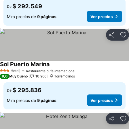
$ 292.549
De
Mira precios de
9 páginas
Ver precios
Compartir
Ag
Sol Puerto Marina
Ver precios
Hotel
Restaurante bufé internacional
Ver precios
3 Estrellas
8,0
Muy bueno
10.966
Torremolinos
$ 295.836
De
Mira precios de
9 páginas
Ver precios
Compartir
Ag