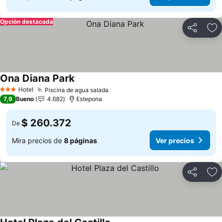
Opción destacada
Compartir
Ag
Ona Diana Park
Ver precios
Hotel
Piscina de agua salada
Ver precios
3 Estrellas
7,9
Bueno
4.682
Estepona
$ 260.372
De
Mira precios de
8 páginas
Ver precios
Compartir
Ag