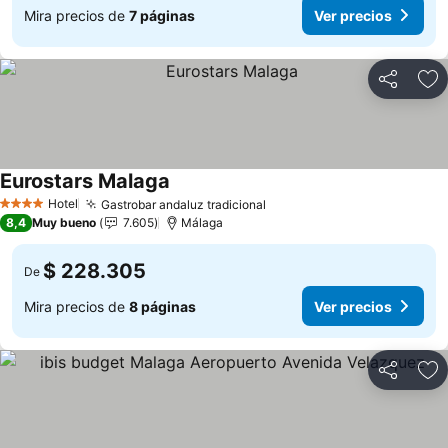
Mira precios de
7 páginas
Ver precios
Compartir
Ag
Eurostars Malaga
Ver precios
Hotel
Gastrobar andaluz tradicional
Ver precios
4 Estrellas
8,4
Muy bueno
7.605
Málaga
$ 228.305
De
Mira precios de
8 páginas
Ver precios
Compartir
Ag