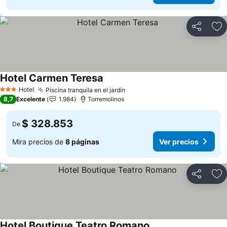
Compartir
Ag
Hotel Carmen Teresa
Ver precios
Hotel
Piscina tranquila en el jardín
Ver precios
3 Estrellas
8,7
Excelente
1.984
Torremolinos
$ 328.853
De
Mira precios de
8 páginas
Ver precios
Compartir
Ag
Hotel Boutique Teatro Romano