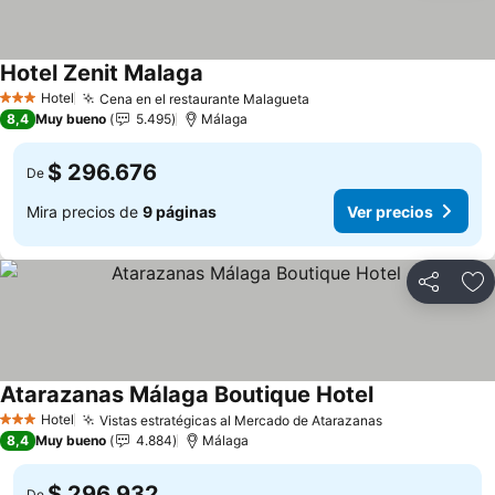
Hotel Zenit Malaga
Ver precios
Hotel
Cena en el restaurante Malagueta
Ver precios
3 Estrellas
8,4
Muy bueno
5.495
Málaga
$ 296.676
De
Mira precios de
9 páginas
Ver precios
Compartir
Ag
Atarazanas Málaga Boutique Hotel
Ver precios
Hotel
Vistas estratégicas al Mercado de Atarazanas
Ver precios
3 Estrellas
8,4
Muy bueno
4.884
Málaga
$ 296.932
De