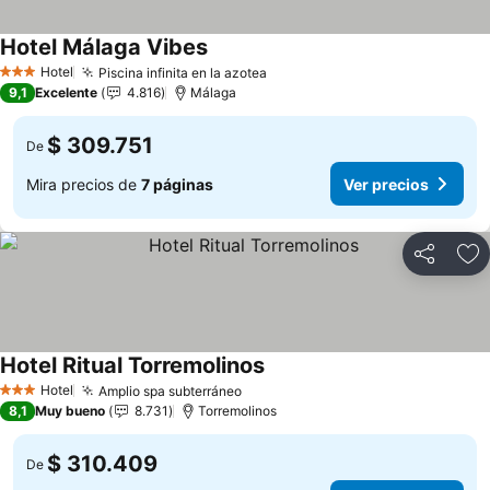
Hotel Málaga Vibes
Ver precios
Hotel
Piscina infinita en la azotea
Ver precios
3 Estrellas
9,1
Excelente
4.816
Málaga
$ 309.751
De
Mira precios de
7 páginas
Ver precios
Compartir
Ag
Hotel Ritual Torremolinos
Ver precios
Hotel
Amplio spa subterráneo
Ver precios
3 Estrellas
8,1
Muy bueno
8.731
Torremolinos
$ 310.409
De