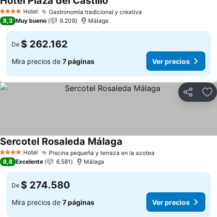
Hotel Plaza del Castillo
Ver precios
Hotel
Gastronomía tradicional y creativa
Ver precios
4 Estrellas
8,3
Muy bueno
9.209
Málaga
$ 262.162
De
Mira precios de
7 páginas
Ver precios
Compartir
Ag
Sercotel Rosaleda Málaga
Ver precios
Hotel
Piscina pequeña y terraza en la azotea
Ver precios
4 Estrellas
8,8
Excelente
6.581
Málaga
$ 274.580
De
Mira precios de
7 páginas
Ver precios