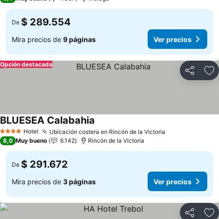
$ 289.554
De
Mira precios de
9 páginas
Ver precios
Opción destacada
Compartir
Ag
BLUESEA Calabahia
Ver precios
Hotel
Ubicación costera en Rincón de la Victoria
Ver precios
4 Estrellas
8,0
Muy bueno
6.142
Rincón de la Victoria
$ 291.672
De
Mira precios de
3 páginas
Ver precios
Compartir
Ag