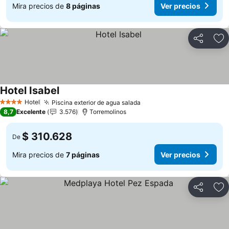
Mira precios de
8 páginas
Ver precios
Compartir
Ag
Hotel Isabel
Ver precios
Hotel
Piscina exterior de agua salada
Ver precios
4 Estrellas
8,7
Excelente
3.576
Torremolinos
$ 310.628
De
Mira precios de
7 páginas
Ver precios
Compartir
Ag