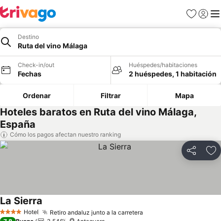
Favoritos
Iniciar 
Me
Destino
Ruta del vino Málaga
Check-in/out
Huéspedes/habitaciones
Fechas
2 huéspedes, 1 habitación
Ordenar
Filtrar
Mapa
Hoteles baratos en Ruta del vino Málaga,
España
Cómo los pagos afectan nuestro ranking
Compartir
Ag
La Sierra
Ver precios
Hotel
Retiro andaluz junto a la carretera
Ver precios
4 Estrellas