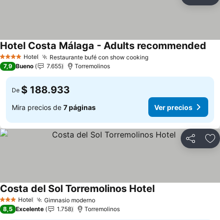
Compartir
Ag
Hotel Costa Málaga - Adults recommended
Ver
Hotel
Restaurante bufé con show cooking
Ver precios
4 Estrellas
7,9
Bueno
7.655
Torremolinos
$ 188.933
De
Mira precios de
7 páginas
Ver precios
Compartir
Ag
Costa del Sol Torremolinos Hotel
Ver precios
Hotel
Gimnasio moderno
Ver precios
3 Estrellas
8,5
Excelente
1.758
Torremolinos