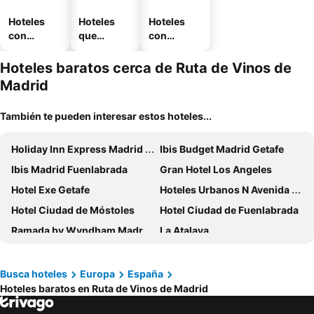
Hoteles
Hoteles
Hoteles
con
que
con
piscina
aceptan
estaciona
mascotas
miento
Hoteles baratos cerca de Ruta de Vinos de
Madrid
También te pueden interesar estos hoteles...
Holiday Inn Express Madrid - Getafe By Ihg
Ibis Budget Madrid Getafe
Ibis Madrid Fuenlabrada
Gran Hotel Los Angeles
Hotel Exe Getafe
Hoteles Urbanos N Avenida de España
Hotel Ciudad de Móstoles
Hotel Ciudad de Fuenlabrada
Ramada by Wyndham Madrid Getafe
La Atalaya
Hotel Los Olivos
LCB Hotel Fuenlabrada
ibis Madrid Getafe
Hotel Ciudad de Navalcarnero
Busca hoteles
Europa
España
Hoteles baratos en Ruta de Vinos de Madrid
Hotel Villa Odon
B&B HOTEL Madrid Fuenlabrada
Hotel Dinastia
H2 Fuenlabrada