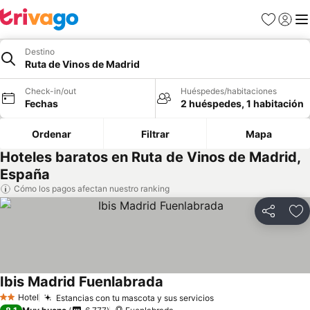
Favoritos
Iniciar 
Me
Destino
Ruta de Vinos de Madrid
Check-in/out
Huéspedes/habitaciones
Fechas
2 huéspedes, 1 habitación
Ordenar
Filtrar
Mapa
Hoteles baratos en Ruta de Vinos de Madrid,
España
Cómo los pagos afectan nuestro ranking
Compartir
Ag
Ibis Madrid Fuenlabrada
Hotel
Estancias con tu mascota y sus servicios
2 Estrellas