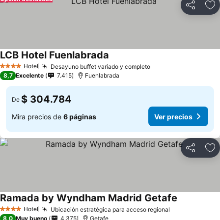
Compartir
Ag
LCB Hotel Fuenlabrada
Hotel
Desayuno buffet variado y completo
4 Estrellas
8,7
Excelente
7.415
Fuenlabrada
$ 304.784
De
Mira precios de
6 páginas
Ver precios
Compartir
Ag
Ramada by Wyndham Madrid Getafe
Hotel
Ubicación estratégica para acceso regional
4 Estrellas
8,0
Muy bueno
4.375
Getafe