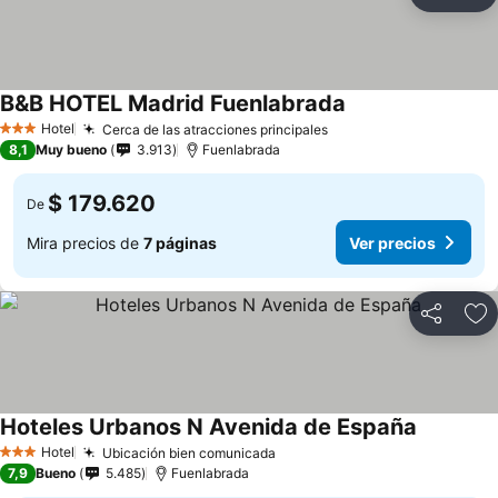
Compartir
Ag
B&B HOTEL Madrid Fuenlabrada
Hotel
Cerca de las atracciones principales
3 Estrellas
8,1
Muy bueno
3.913
Fuenlabrada
$ 179.620
De
Mira precios de
7 páginas
Ver precios
Compartir
Ag
Hoteles Urbanos N Avenida de España
Hotel
Ubicación bien comunicada
3 Estrellas
7,9
Bueno
5.485
Fuenlabrada