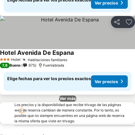
Ver precios
Compartir
Ag
Hotel Avenida De Espana
Hotel
Habitaciones familiares
3 Estrellas
7,8
Bueno
675
Fuenlabrada
Elige fechas para ver los precios exactos
Ver precios
Ver más
Los precios y la disponibilidad que recibe trivago de las páginas
web de reserva cambian de manera constante. Por lo tanto, es
posible que no siempre encuentres en una página web de reserva
la misma oferta que viste en trivago.