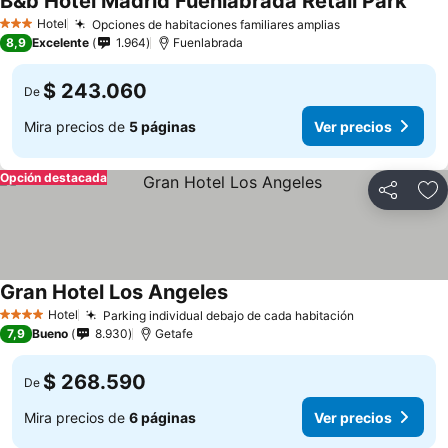
B&b Hotel Madrid Fuenlabrada Retail Park
Hotel
Opciones de habitaciones familiares amplias
3 Estrellas
8,9
Excelente
1.964
Fuenlabrada
$ 243.060
De
Mira precios de
5 páginas
Ver precios
Opción destacada
Compartir
Ag
Gran Hotel Los Angeles
Hotel
Parking individual debajo de cada habitación
4 Estrellas
7,9
Bueno
8.930
Getafe
$ 268.590
De
Mira precios de
6 páginas
Ver precios