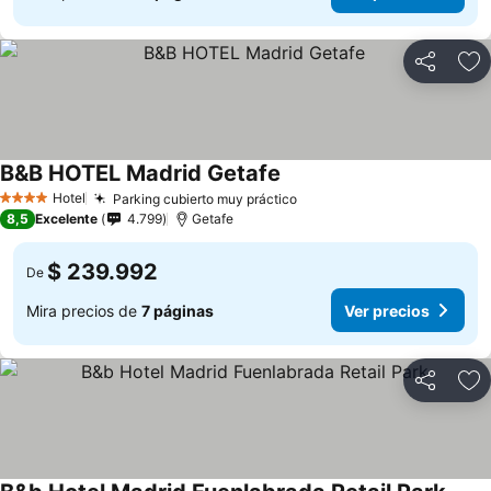
Compartir
Ag
B&B HOTEL Madrid Getafe
Hotel
Parking cubierto muy práctico
4 Estrellas
8,5
Excelente
4.799
Getafe
$ 239.992
De
Mira precios de
7 páginas
Ver precios
Compartir
Ag