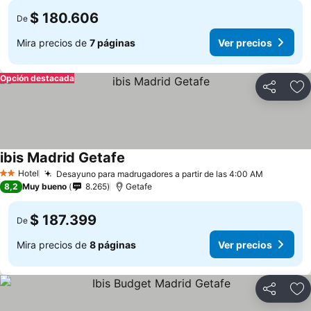
$ 180.606
De
Mira precios de
7 páginas
Ver precios
Opción destacada
Compartir
Ag
ibis Madrid Getafe
Hotel
Desayuno para madrugadores a partir de las 4:00 AM
2 Estrellas
8,2
Muy bueno
8.265
Getafe
$ 187.399
De
Mira precios de
8 páginas
Ver precios
Compartir
Ag