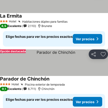
La Ermita
Hotel
Habitaciones dúplex para familias
3 Estrellas
8,5
Excelente
2.110
Brunete
Elige fechas para ver los precios exactos
Ver precios
Opción destacada
Compartir
Ag
Parador de Chinchón
Hotel
Piscina exterior de temporada
4 Estrellas
9,1
Excelente
6.711
Chinchón
Elige fechas para ver los precios exactos
Ver precios