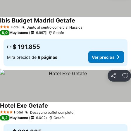
Ibis Budget Madrid Getafe
Hotel
Junto al centro comercial Nassica
3 Estrellas
8,0
Muy bueno
6.967
Getafe
$ 191.855
De
Mira precios de
8 páginas
Ver precios
Compartir
Ag
Hotel Exe Getafe
Hotel
Desayuno buffet completo
4 Estrellas
8,2
Muy bueno
6.002
Getafe