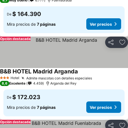
8,1
Muy bueno
6.777
Fuenlabrada
$ 164.390
De
Mira precios de
7 páginas
Ver precios
Opción destacada
Compartir
Ag
B&B HOTEL Madrid Arganda
Hotel
Admite mascotas con detalles especiales
3 Estrellas
8,6
Excelente
4.459
Arganda del Rey
$ 172.023
De
Mira precios de
7 páginas
Ver precios
Opción destacada