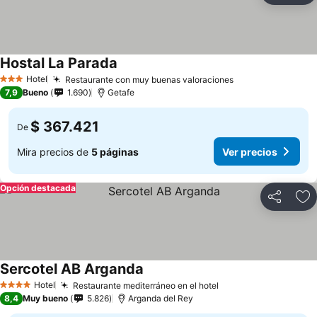
Hostal La Parada
Hotel
Restaurante con muy buenas valoraciones
3 Estrellas
7,9
Bueno
1.690
Getafe
$ 367.421
De
Mira precios de
5 páginas
Ver precios
Opción destacada
Compartir
Ag
Sercotel AB Arganda
Hotel
Restaurante mediterráneo en el hotel
4 Estrellas
8,4
Muy bueno
5.826
Arganda del Rey