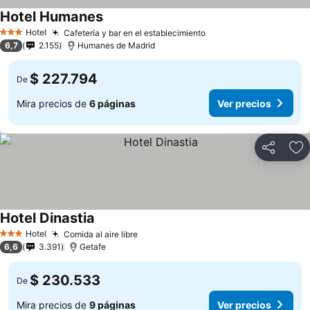
Hotel Humanes
Hotel
Cafetería y bar en el establecimiento
3 Estrellas
6,7
2.155
Humanes de Madrid
$ 227.794
De
Mira precios de
6 páginas
Ver precios
Compartir
Ag
Hotel Dinastia
Hotel
Comida al aire libre
3 Estrellas
6,6
3.391
Getafe
$ 230.533
De
Mira precios de
9 páginas
Ver precios