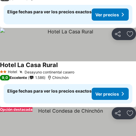
Elige fechas para ver los precios exactos
Ver precios
Compartir
Ag
Hotel La Casa Rural
Hotel
Desayuno continental casero
2 Estrellas
9,0
Excelente
1.586
Chinchón
Elige fechas para ver los precios exactos
Ver precios
Opción destacada
Compartir
Ag