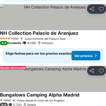
Compartir
Ag
NH Collection Palacio de Aranjuez
Hotel
Justo enfrente del Palacio Real
4 Estrellas
9,0
Excelente
8.056
Aranjuez
Elige fechas para ver los precios exactos
Ver precios
Opción destacada
Compartir
Ag
Bungalows Camping Alpha Madrid
Hotel
Vistas desde el Cerro de los Ángeles
1 Estrellas
6,6
5.722
Getafe