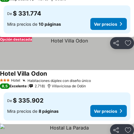
$ 331.774
De
Mira precios de
10 páginas
Ver precios
Opción destacada
Compartir
Ag
Hotel Villa Odon
Hotel
Habitaciones dúplex con diseño único
3 Estrellas
8,5
Excelente
2.718
Villaviciosa de Odón
$ 335.902
De
Mira precios de
8 páginas
Ver precios
Compartir
Ag