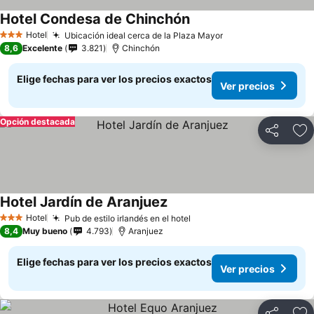
Hotel Condesa de Chinchón
Hotel
Ubicación ideal cerca de la Plaza Mayor
3 Estrellas
8,6
Excelente
3.821
Chinchón
Elige fechas para ver los precios exactos
Ver precios
Opción destacada
Compartir
Ag
Hotel Jardín de Aranjuez
Hotel
Pub de estilo irlandés en el hotel
3 Estrellas
8,4
Muy bueno
4.793
Aranjuez
Elige fechas para ver los precios exactos
Ver precios