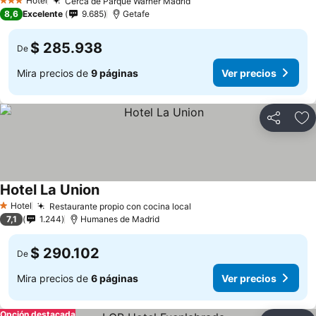
Hotel
Cerca de Parque Warner Madrid
3 Estrellas
8,6
Excelente
9.685
Getafe
$ 285.938
De
Mira precios de
9 páginas
Ver precios
Compartir
Ag
Hotel La Union
Hotel
Restaurante propio con cocina local
1 Estrellas
7,1
1.244
Humanes de Madrid
$ 290.102
De
Mira precios de
6 páginas
Ver precios
Opción destacada