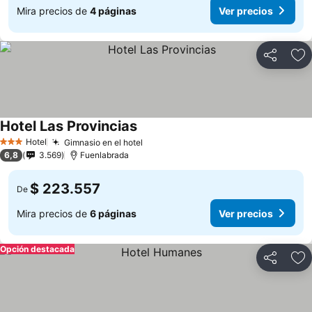
Mira precios de
4 páginas
Ver precios
Compartir
Ag
Hotel Las Provincias
Hotel
Gimnasio en el hotel
3 Estrellas
6,8
3.569
Fuenlabrada
$ 223.557
De
Mira precios de
6 páginas
Ver precios
Opción destacada
Compartir
Ag