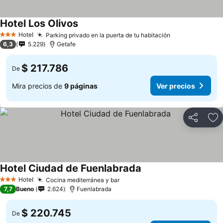
Hotel Los Olivos
Hotel
Parking privado en la puerta de tu habitación
3 Estrellas
6,3
5.229
Getafe
$ 217.786
De
Mira precios de
9 páginas
Ver precios
Compartir
Ag
Hotel Ciudad de Fuenlabrada
Hotel
Cocina mediterránea y bar
3 Estrellas
7,7
Bueno
2.624
Fuenlabrada
$ 220.745
De