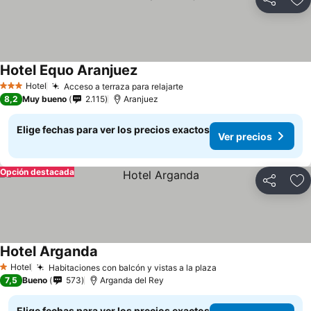
Compartir
Ag
Hotel Equo Aranjuez
Hotel
Acceso a terraza para relajarte
3 Estrellas
8,2
Muy bueno
2.115
Aranjuez
Elige fechas para ver los precios exactos
Ver precios
Opción destacada
Compartir
Ag
Hotel Arganda
Hotel
Habitaciones con balcón y vistas a la plaza
1 Estrellas
7,5
Bueno
573
Arganda del Rey
Elige fechas para ver los precios exactos