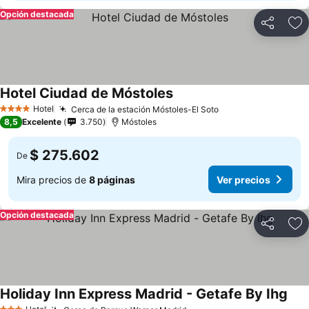
Opción destacada
Compartir
Ag
Hotel Ciudad de Móstoles
Hotel
Cerca de la estación Móstoles-El Soto
4 Estrellas
8,5
Excelente
3.750
Móstoles
$ 275.602
De
Mira precios de
8 páginas
Ver precios
Opción destacada
Compartir
Ag
Holiday Inn Express Madrid - Getafe By Ihg