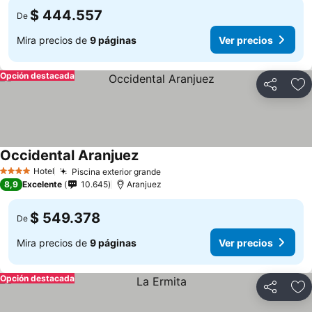
$ 444.557
De
Mira precios de
9 páginas
Ver precios
Opción destacada
Compartir
Ag
Occidental Aranjuez
Hotel
Piscina exterior grande
4 Estrellas
8,9
Excelente
10.645
Aranjuez
$ 549.378
De
Mira precios de
9 páginas
Ver precios
Opción destacada
Compartir
Ag