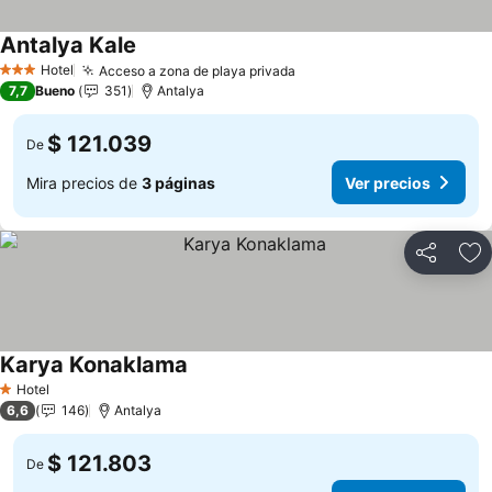
Antalya Kale
Hotel
Acceso a zona de playa privada
3 Estrellas
7,7
Bueno
351
Antalya
$ 121.039
De
Mira precios de
3 páginas
Ver precios
Compartir
Ag
Karya Konaklama
Hotel
1 Estrellas
6,6
146
Antalya
$ 121.803
De