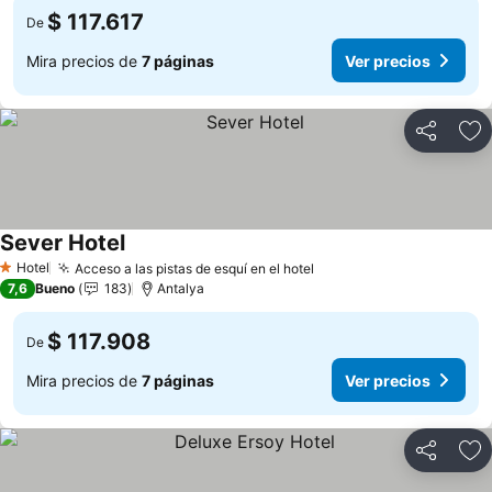
$ 117.617
De
Mira precios de
7 páginas
Ver precios
Compartir
Ag
Sever Hotel
Hotel
Acceso a las pistas de esquí en el hotel
1 Estrellas
7,6
Bueno
183
Antalya
$ 117.908
De
Mira precios de
7 páginas
Ver precios
Compartir
Ag