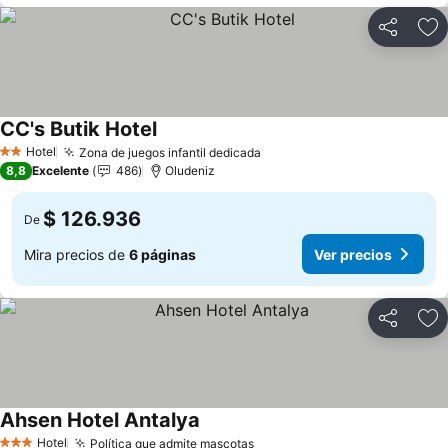
Compartir
Ag
CC's Butik Hotel
Hotel
Zona de juegos infantil dedicada
2 Estrellas
8,8
Excelente
486
Oludeniz
$ 126.936
De
Mira precios de
6 páginas
Ver precios
Compartir
Ag
Ahsen Hotel Antalya
Hotel
Política que admite mascotas