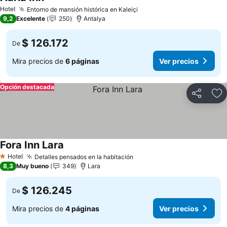
Hotel
Entorno de mansión histórica en Kaleiçi
9,2
Excelente
250
Antalya
$ 126.172
De
Mira precios de
6 páginas
Ver precios
Opción destacada
Compartir
Ag
Fora Inn Lara
Hotel
Detalles pensados en la habitación
1 Estrellas
8,3
Muy bueno
349
Lara
$ 126.245
De
Mira precios de
4 páginas
Ver precios