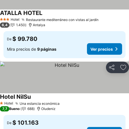
ATALLA HOTEL
Hotel
Restaurante mediterráneo con vistas al jardín
3 Estrellas
6,4
1.450
Antalya
$ 99.780
De
Mira precios de
9 páginas
Ver precios
Compartir
Ag
Hotel NilSu
Hotel
Una estancia económica
1 Estrellas
7,7
Bueno
688
Oludeniz
$ 101.163
De