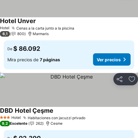
Hotel Unver
Hotel
Cenas a la carta junto a la piscina
6,1
800
Marmaris
$ 86.092
De
Mira precios de
7 páginas
Ver precios
Compartir
Ag
DBD Hotel Çeşme
Hotel
Habitaciones con jacuzzi privado
3 Estrellas
9,2
Excelente
262
Cesme