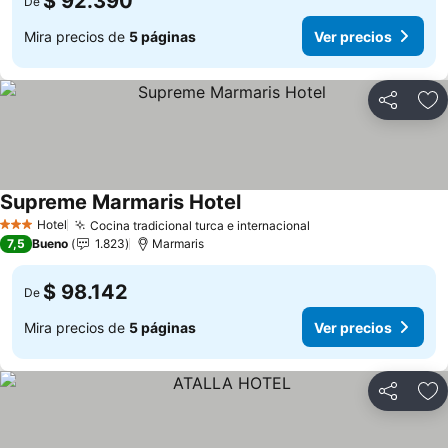
$ 92.390
De
Mira precios de
5 páginas
Ver precios
Compartir
Ag
Supreme Marmaris Hotel
Hotel
Cocina tradicional turca e internacional
3 Estrellas
7,5
Bueno
1.823
Marmaris
$ 98.142
De
Mira precios de
5 páginas
Ver precios
Compartir
Ag