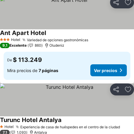
Compartir
Ag
Ant Apart Hotel
Hotel
Variedad de opciones gastronómicas
3 Estrellas
9,1
Excelente
860
Oludeniz
$ 113.249
De
Mira precios de
7 páginas
Ver precios
Compartir
Ag
Turunc Hotel Antalya
Hotel
Experiencia de casa de huéspedes en el centro de la ciudad
1 Estrellas
7,1
1.093
Antalya