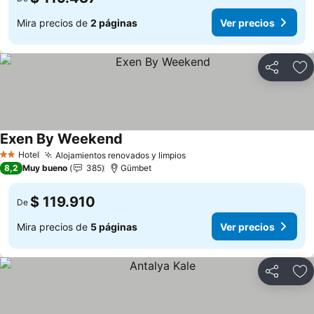
Mira precios de
2 páginas
Ver precios
Compartir
Ag
Exen By Weekend
Hotel
Alojamientos renovados y limpios
2 Estrellas
8,2
Muy bueno
385
Gümbet
$ 119.910
De
Mira precios de
5 páginas
Ver precios
Compartir
Ag