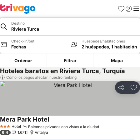
Favoritos
Iniciar 
Me
Destino
Riviera Turca
Check-in/out
Huéspedes/habitaciones
Fechas
2 huéspedes, 1 habitación
Ordenar
Filtrar
Mapa
Hoteles baratos en Riviera Turca, Turquía
Cómo los pagos afectan nuestro ranking
Compartir
Ag
Mera Park Hotel
Hotel
Balcones privados con vistas a la ciudad
3 Estrellas
6,4
1.671
Antalya