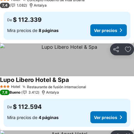
3 Estrellas
7,4
1.082
Antalya
$ 112.339
De
Mira precios de
8 páginas
Ver precios
Compartir
Ag
Lupo Libero Hotel & Spa
Hotel
Restaurante de fusión internacional
3 Estrellas
7,8
Bueno
3.412
Antalya
$ 112.594
De
Mira precios de
4 páginas
Ver precios