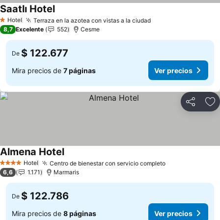
Saatlı Hotel
Hotel
Terraza en la azotea con vistas a la ciudad
1 Estrellas
8,7
Excelente
552
Cesme
$ 122.677
De
Mira precios de
7 páginas
Ver precios
Compartir
Ag
Almena Hotel
Hotel
Centro de bienestar con servicio completo
4 Estrellas
6,6
1.171
Marmaris
$ 122.786
De
Mira precios de
8 páginas
Ver precios