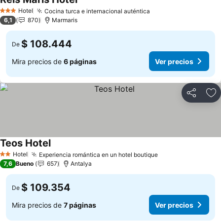
Hotel
Cocina turca e internacional auténtica
3 Estrellas
6,1
870
Marmaris
$ 108.444
De
Mira precios de
6 páginas
Ver precios
Compartir
Ag
Teos Hotel
Hotel
Experiencia romántica en un hotel boutique
2 Estrellas
7,6
Bueno
657
Antalya
$ 109.354
De
Mira precios de
7 páginas
Ver precios