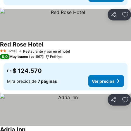
Compartir
Ag
Red Rose Hotel
Hotel
Restaurante y bar en el hotel
2 Estrellas
8,0
Muy bueno
567
Fethiye
$ 124.570
De
Mira precios de
7 páginas
Ver precios
Compartir
Ag
Adria Inn