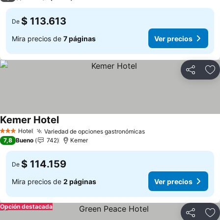
$ 113.613
De
Mira precios de
7 páginas
Ver precios
Compartir
Ag
Kemer Hotel
Hotel
Variedad de opciones gastronómicas
3 Estrellas
7,8
Bueno
742
Kemer
$ 114.159
De
Mira precios de
2 páginas
Ver precios
Opción destacada
Compartir
Ag