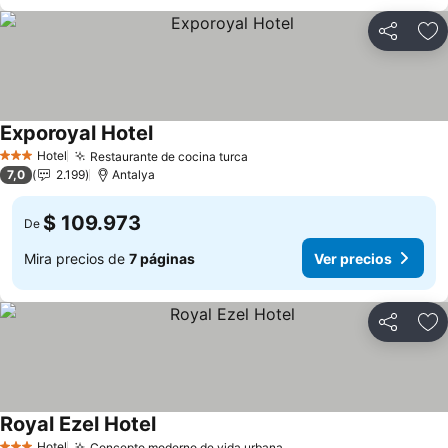
Compartir
Ag
Exporoyal Hotel
Hotel
Restaurante de cocina turca
3 Estrellas
7,0
2.199
Antalya
$ 109.973
De
Mira precios de
7 páginas
Ver precios
Compartir
Ag
Royal Ezel Hotel
Hotel
Concepto moderno de vida urbana