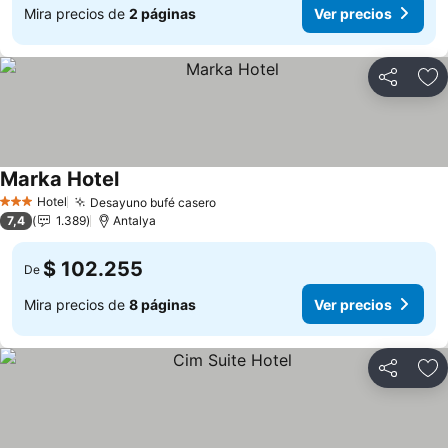
Mira precios de
2 páginas
Ver precios
Compartir
Ag
Marka Hotel
Hotel
Desayuno bufé casero
3 Estrellas
7,4
1.389
Antalya
$ 102.255
De
Mira precios de
8 páginas
Ver precios
Compartir
Ag