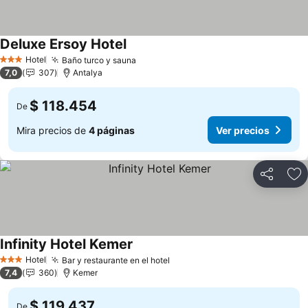
Deluxe Ersoy Hotel
Hotel
Baño turco y sauna
3 Estrellas
7,0
307
Antalya
$ 118.454
De
Mira precios de
4 páginas
Ver precios
Compartir
Ag
Infinity Hotel Kemer
Hotel
Bar y restaurante en el hotel
3 Estrellas
7,4
360
Kemer
$ 119.437
De