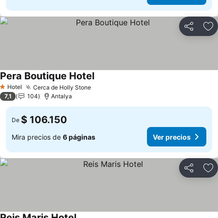
Compartir
Ag
Pera Boutique Hotel
Hotel
Cerca de Holly Stone
1 Estrellas
7,1
104
Antalya
$ 106.150
De
Mira precios de
6 páginas
Ver precios
Compartir
Ag
Reis Maris Hotel