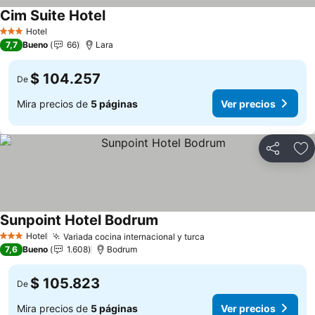
Cim Suite Hotel
Hotel
3 Estrellas
7,7
Bueno
66
Lara
$ 104.257
De
Mira precios de
5 páginas
Ver precios
Compartir
Ag
Sunpoint Hotel Bodrum
Hotel
Variada cocina internacional y turca
3 Estrellas
7,6
Bueno
1.608
Bodrum
$ 105.823
De
Mira precios de
5 páginas
Ver precios