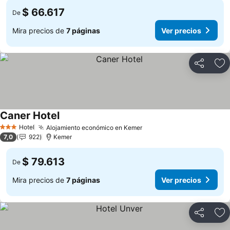
$ 66.617
De
Mira precios de
7 páginas
Ver precios
Compartir
Ag
Caner Hotel
Hotel
Alojamiento económico en Kemer
3 Estrellas
7,0
922
Kemer
$ 79.613
De
Mira precios de
7 páginas
Ver precios
Compartir
Ag