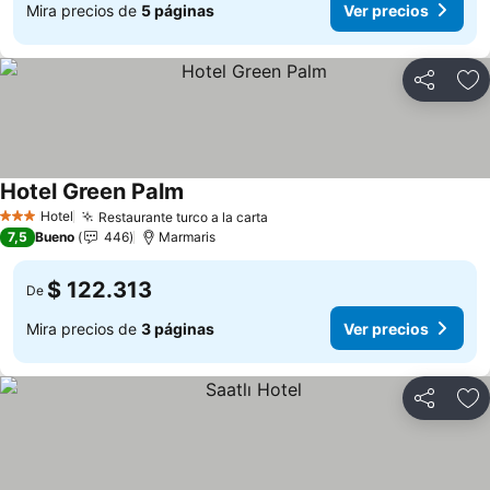
Mira precios de
5 páginas
Ver precios
Compartir
Ag
Hotel Green Palm
Hotel
Restaurante turco a la carta
3 Estrellas
7,5
Bueno
446
Marmaris
$ 122.313
De
Mira precios de
3 páginas
Ver precios
Compartir
Ag