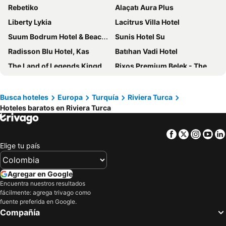
Rebetiko
Alaçatı Aura Plus
Liberty Lykia
Lacitrus Villa Hotel
Suum Bodrum Hotel & Beach - Adult Only
Sunis Hotel Su
Radisson Blu Hotel, Kas
Batıhan Vadi Hotel
The Land of Legends Kingdom
Rixos Premium Belek - The Land of Legends Access
Lara Barut Collection - Ultra All Inclusive
Barut Hemera - Ultra All Inclusive
Charisma De Luxe Hotel
Pearly Hotel
Busca hoteles
Europa
Turquía
Riviera Turca
Hoteles baratos en Riviera Turca
DoubleTree by Hilton Kusadasi
Lykia Botanika Beach & Fun Club
Signature Blue Resort
Falcon Hotel
Facebook
Twitter
Insta
Yo
Hotel Stella
Voyage Sorgun
Elige tu país
Porto Amore Club Hotel
Nirvana Mediterranean Excellence
Ladonia Hotels Adakule
La Quinta by Wyndham Bodrum
Agregar en Google
Bitez Garden Life
Suhan Seaport 360 Hotel
Encuentra nuestros resultados
fácilmente: agrega trivago como
Best Western Plus Khan Hotel
Sealife Family Resort Hotel
fuente preferida en Google.
Compañía
Hotel Kayahan
Delta Hotels Antalya Lara