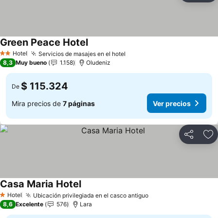
Green Peace Hotel
Hotel
Servicios de masajes en el hotel
2 Estrellas
8,3
Muy bueno
1.158
Oludeniz
$ 115.324
De
Mira precios de
7 páginas
Ver precios
Compartir
Ag
Casa Maria Hotel
Hotel
Ubicación privilegiada en el casco antiguo
1 Estrellas
8,6
Excelente
576
Lara