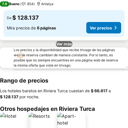
3 Estrellas
7,9
Bueno
854
Antalya
$ 128.137
De
Mira precios de
6 páginas
Ver precios
Ver más
Los precios y la disponibilidad que recibe trivago de las páginas
web de reserva cambian de manera constante. Por lo tanto, es
posible que no siempre encuentres en una página web de reserva
la misma oferta que viste en trivago.
Rango de precios
Los hoteles baratos en Riviera Turca cuestan de
‎$ 66.617
a
‎$ 128.137
por noche.
Otros hospedajes en Riviera Turca