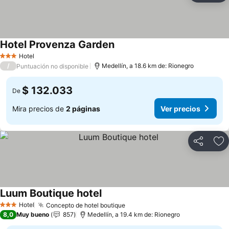
Hotel Provenza Garden
Ver precios
Hotel
3 Estrellas
/
Medellín, a 18.6 km de: Rionegro
Puntuación no disponible
$ 132.033
De
Mira precios de
2 páginas
Ver precios
Compartir
Ag
Luum Boutique hotel
Ver precios
Hotel
Concepto de hotel boutique
Ver precios
3 Estrellas
8,0
Muy bueno
857
Medellín, a 19.4 km de: Rionegro