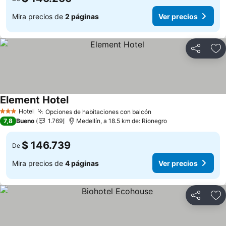
Mira precios de
2 páginas
Ver precios
Compartir
Ag
Element Hotel
Ver precios
Hotel
Opciones de habitaciones con balcón
Ver precios
3 Estrellas
7,8
Bueno
1.769
Medellín, a 18.5 km de: Rionegro
$ 146.739
De
Mira precios de
4 páginas
Ver precios
Compartir
Ag