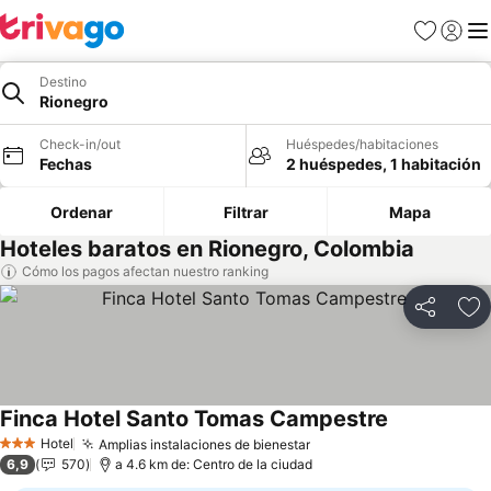
Favoritos
Iniciar 
Me
Destino
Rionegro
Check-in/out
Huéspedes/habitaciones
Fechas
2 huéspedes, 1 habitación
Ordenar
Filtrar
Mapa
Hoteles baratos en Rionegro, Colombia
Cómo los pagos afectan nuestro ranking
Compartir
Ag
Finca Hotel Santo Tomas Campestre
Ver precios
Hotel
Amplias instalaciones de bienestar
Ver precios
3 Estrellas
6,9
570
a 4.6 km de: Centro de la ciudad