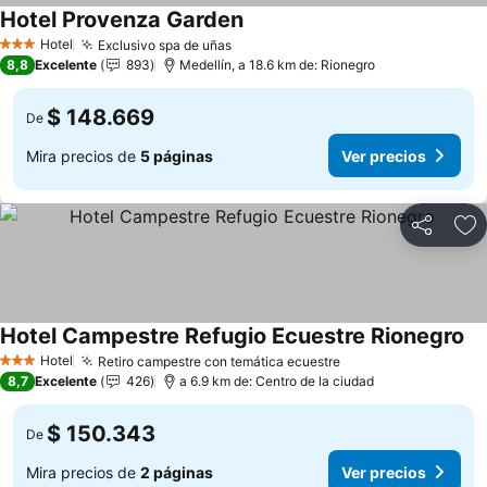
Hotel Provenza Garden
Ver precios
Hotel
Exclusivo spa de uñas
Ver precios
3 Estrellas
8,8
Excelente
893
Medellín, a 18.6 km de: Rionegro
$ 148.669
De
Mira precios de
5 páginas
Ver precios
Compartir
Ag
Hotel Campestre Refugio Ecuestre Rionegro
Ve
Hotel
Retiro campestre con temática ecuestre
Ver precios
3 Estrellas
8,7
Excelente
426
a 6.9 km de: Centro de la ciudad
$ 150.343
De
Mira precios de
2 páginas
Ver precios