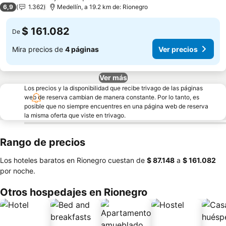
3 Estrellas
6,9
1.362
Medellín, a 19.2 km de: Rionegro
$ 161.082
De
Mira precios de
4 páginas
Ver precios
Ver más
Los precios y la disponibilidad que recibe trivago de las páginas
web de reserva cambian de manera constante. Por lo tanto, es
posible que no siempre encuentres en una página web de reserva
la misma oferta que viste en trivago.
Rango de precios
Los hoteles baratos en Rionegro cuestan de
‎$ 87.148
a
‎$ 161.082
por noche.
Otros hospedajes en Rionegro