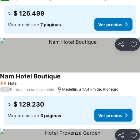
$ 126.499
De
Mira precios de
7 páginas
Ver precios
Compartir
Ag
Nam Hotel Boutique
Ver precios
Hotel
2 Estrellas
/
Medellín, a 17.4 km de: Rionegro
Puntuación no disponible
$ 129.230
De
Mira precios de
3 páginas
Ver precios
Compartir
Ag