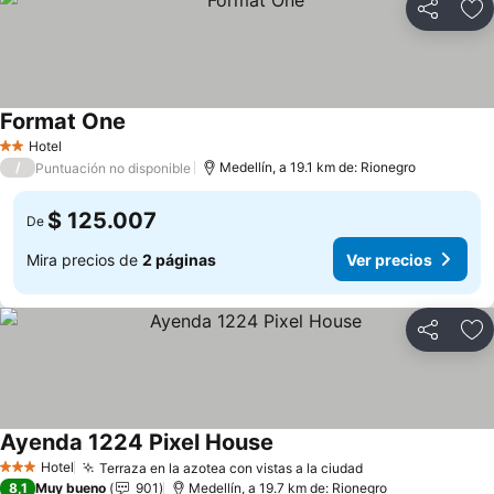
Compartir
Ag
Format One
Ver precios
Hotel
2 Estrellas
/
Medellín, a 19.1 km de: Rionegro
Puntuación no disponible
$ 125.007
De
Mira precios de
2 páginas
Ver precios
Compartir
Ag
Ayenda 1224 Pixel House
Ver precios
Hotel
Terraza en la azotea con vistas a la ciudad
Ver precios
3 Estrellas
8,1
Muy bueno
901
Medellín, a 19.7 km de: Rionegro