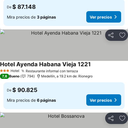
$ 87.148
De
Mira precios de
3 páginas
Ver precios
Compartir
Ag
Hotel Ayenda Habana Vieja 1221
Ver precios
Hotel
Restaurante informal con terraza
Ver precios
3 Estrellas
7,8
Bueno
794
Medellín, a 19.2 km de: Rionegro
$ 90.825
De
Mira precios de
6 páginas
Ver precios
Compartir
Ag