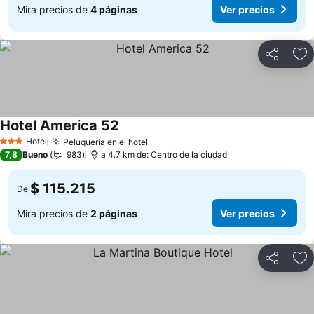
Mira precios de
4 páginas
Ver precios
Compartir
Ag
Hotel America 52
Ver precios
Hotel
Peluquería en el hotel
Ver precios
3 Estrellas
7,8
Bueno
983
a 4.7 km de: Centro de la ciudad
$ 115.215
De
Mira precios de
2 páginas
Ver precios
Compartir
Ag