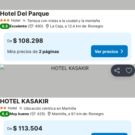
Hotel Del Parque
Ver precios
Hotel
Terraza con vistas a la ciudad y la montaña
Ver precios
3 Estrellas
8,8
Excelente
460
La Ceja, a 12.4 km de: Rionegro
$ 108.298
De
Mira precios de
2 páginas
Ver precios
Compartir
Ag
HOTEL KASAKIR
Ver precios
Hotel
Ubicación céntrica en Marinilla
Ver precios
2 Estrellas
8,4
Muy bueno
425
Marinilla, a 9.1 km de: Rionegro
$ 113.504
De