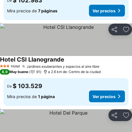
$ 102.983
De
Mira precios de
7 páginas
Ver precios
Compartir
Ag
Hotel CSI Llanogrande
Ver precios
Hotel
Jardines exuberantes y espacios al aire libre
Ver precios
3 Estrellas
8,0
Muy bueno
91
a 2.6 km de: Centro de la ciudad
$ 103.529
De
Mira precios de
1 página
Ver precios
Compartir
Ag