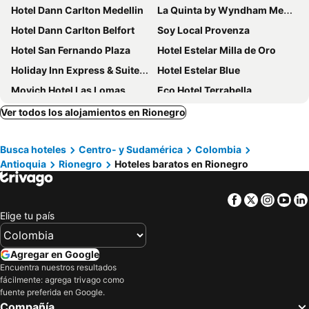
Hotel Dann Carlton Medellin
La Quinta by Wyndham Medellin
Hotel Dann Carlton Belfort
Soy Local Provenza
Hotel San Fernando Plaza
Hotel Estelar Milla de Oro
Holiday Inn Express & Suites Medellin By Ihg
Hotel Estelar Blue
Movich Hotel Las Lomas
Eco Hotel Terrabella
Biohotel Ecohouse
NH Collection Medellín Royal
Ver todos los alojamientos en Rionegro
Hotel Poblado Plaza
The Morgana Poblado Suites Hotel
Busca hoteles
Centro- y Sudamérica
Colombia
GHL Hotel Portón Medellín
V GRAND Hotel Medellin - Member of Radisson Individuals
Antioquia
Rionegro
Hoteles baratos en Rionegro
Hotel bh El Poblado
Novotel Medellin El Tesoro
Heiss Hotel By Jalo
Intercontinental Hotels Medellin - Movich By Ihg
Facebook
Twitter
Insta
Yo
Socialtel Provenza Medellin
Estelar Square
Elige tu país
The Somos Central Hotel Poblado
Hotel America 52
The Art Hotel Medellin
Hotel Greenview Medellin
Agregar en Google
Encuentra nuestros resultados
Blues Suites Medellin
Hotel Portales Del Campestre
fácilmente: agrega trivago como
Hotel Poblado Alejandria
Hotel Lagoon
fuente preferida en Google.
Compañía