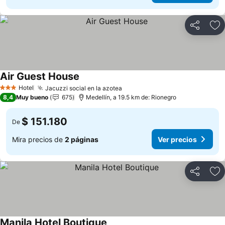
Compartir
Ag
Air Guest House
Ver precios
Hotel
Jacuzzi social en la azotea
Ver precios
3 Estrellas
8,4
Muy bueno
675
Medellín, a 19.5 km de: Rionegro
$ 151.180
De
Mira precios de
2 páginas
Ver precios
Compartir
Ag
Manila Hotel Boutique