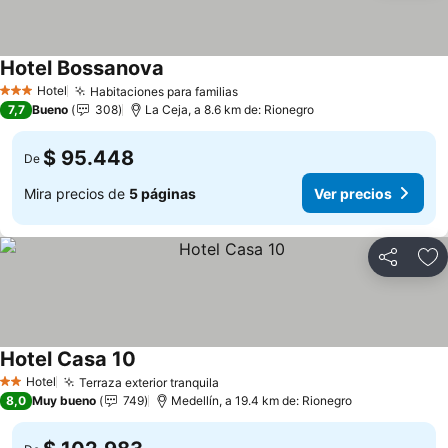
Hotel Bossanova
Ver precios
Hotel
Habitaciones para familias
Ver precios
3 Estrellas
7,7
Bueno
308
La Ceja, a 8.6 km de: Rionegro
$ 95.448
De
Mira precios de
5 páginas
Ver precios
Compartir
Ag
Hotel Casa 10
Ver precios
Hotel
Terraza exterior tranquila
Ver precios
2 Estrellas
8,0
Muy bueno
749
Medellín, a 19.4 km de: Rionegro