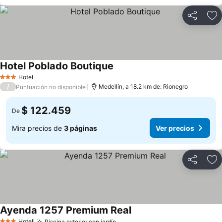
Compartir
Ag
Hotel Poblado Boutique
Ver precios
Hotel
3 Estrellas
/
Medellín, a 18.2 km de: Rionegro
Puntuación no disponible
$ 122.459
De
Mira precios de
3 páginas
Ver precios
Compartir
Ag
Ayenda 1257 Premium Real
Ver precios
Hotel
Piscina exterior con jardín