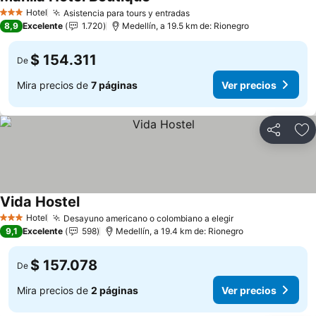
Ver precios
Hotel
Asistencia para tours y entradas
Ver precios
3 Estrellas
8,9
Excelente
1.720
Medellín, a 19.5 km de: Rionegro
$ 154.311
De
Mira precios de
7 páginas
Ver precios
Compartir
Ag
Vida Hostel
Ver precios
Hotel
Desayuno americano o colombiano a elegir
Ver precios
3 Estrellas
9,1
Excelente
598
Medellín, a 19.4 km de: Rionegro
$ 157.078
De
Mira precios de
2 páginas
Ver precios