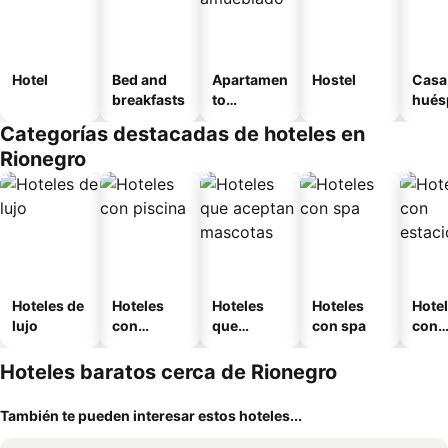
Hotel
Bed and
Apartamen
Hostel
Casa
breakfasts
to
hués
amueblad
Categorías destacadas de hoteles en
o
Rionegro
Hoteles de
Hoteles
Hoteles
Hoteles
Hote
lujo
con
que
con spa
con
piscina
aceptan
esta
mascotas
mien
Hoteles baratos cerca de Rionegro
También te pueden interesar estos hoteles...