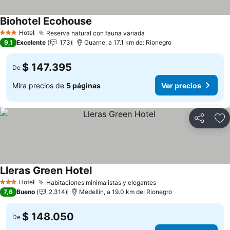
Biohotel Ecohouse
Ver precios
Hotel
Reserva natural con fauna variada
Ver precios
3 Estrellas
9,1
Excelente
173
Guarne, a 17.1 km de: Rionegro
$ 147.395
De
Mira precios de
5 páginas
Ver precios
Compartir
Ag
Lleras Green Hotel
Ver precios
Hotel
Habitaciones minimalistas y elegantes
Ver precios
3 Estrellas
7,6
Bueno
2.314
Medellín, a 19.0 km de: Rionegro
$ 148.050
De