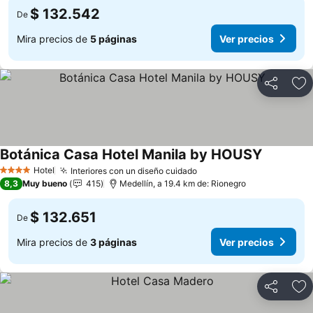
$ 132.542
De
Mira precios de
5 páginas
Ver precios
Compartir
Ag
Botánica Casa Hotel Manila by HOUSY
Ver preci
Hotel
Interiores con un diseño cuidado
Ver precios
4 Estrellas
8,3
Muy bueno
415
Medellín, a 19.4 km de: Rionegro
$ 132.651
De
Mira precios de
3 páginas
Ver precios
Compartir
Ag