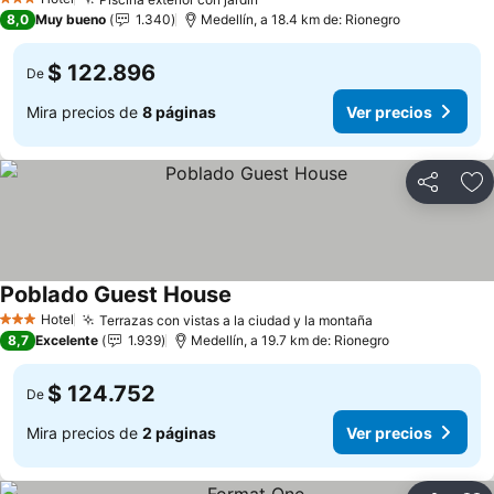
Ver precios
3 Estrellas
8,0
Muy bueno
1.340
Medellín, a 18.4 km de: Rionegro
$ 122.896
De
Mira precios de
8 páginas
Ver precios
Compartir
Ag
Poblado Guest House
Ver precios
Hotel
Terrazas con vistas a la ciudad y la montaña
Ver precios
3 Estrellas
8,7
Excelente
1.939
Medellín, a 19.7 km de: Rionegro
$ 124.752
De
Mira precios de
2 páginas
Ver precios