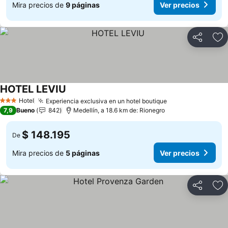
Mira precios de
9 páginas
Ver precios
Compartir
Ag
HOTEL LEVIU
Ver precios
Hotel
Experiencia exclusiva en un hotel boutique
Ver precios
3 Estrellas
7,9
Bueno
842
Medellín, a 18.6 km de: Rionegro
$ 148.195
De
Mira precios de
5 páginas
Ver precios
Compartir
Ag