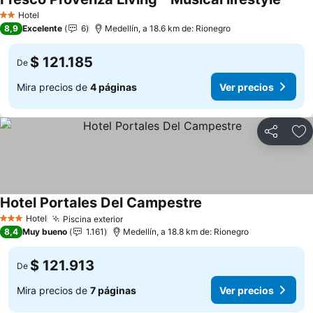
Ver pr
Hotel
2 Estrellas
8,9
Excelente
6
Medellín, a 18.6 km de: Rionegro
$ 121.185
De
Mira precios de
4 páginas
Ver precios
Compartir
Ag
Hotel Portales Del Campestre
Ver precios
Hotel
Piscina exterior
Ver precios
3 Estrellas
8,4
Muy bueno
1.161
Medellín, a 18.8 km de: Rionegro
$ 121.913
De
Mira precios de
7 páginas
Ver precios