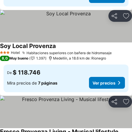
Compartir
Ag
Soy Local Provenza
Ver precios
Hotel
Habitaciones superiores con bañera de hidromasaje
Ver prec
3 Estrellas
8,0
Muy bueno
1.397
Medellín, a 18.6 km de: Rionegro
$ 118.746
De
Mira precios de
7 páginas
Ver precios
Compartir
Ag
Fresco Provenza Living - Musical lifestyle