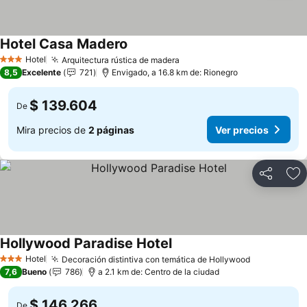
Hotel Casa Madero
Ver precios
Hotel
Arquitectura rústica de madera
Ver precios
3 Estrellas
8,5
Excelente
721
Envigado, a 16.8 km de: Rionegro
$ 139.604
De
Mira precios de
2 páginas
Ver precios
Compartir
Ag
Hollywood Paradise Hotel
Ver precios
Hotel
Decoración distintiva con temática de Hollywood
Ver precio
3 Estrellas
7,6
Bueno
786
a 2.1 km de: Centro de la ciudad
$ 146.266
De