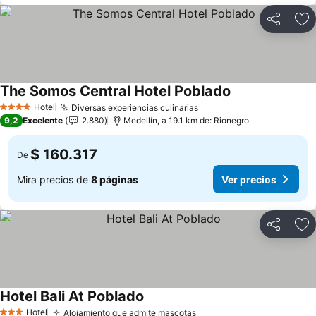
Compartir
Ag
The Somos Central Hotel Poblado
Ver precios
Hotel
Diversas experiencias culinarias
Ver precios
4 Estrellas
9,2
Excelente
2.880
Medellín, a 19.1 km de: Rionegro
$ 160.317
De
Mira precios de
8 páginas
Ver precios
Compartir
Ag
Hotel Bali At Poblado
Ver precios
Hotel
Alojamiento que admite mascotas
Ver precios