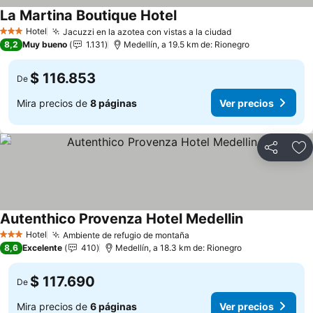
La Martina Boutique Hotel
Ver precios
Hotel
Jacuzzi en la azotea con vistas a la ciudad
Ver precios
3 Estrellas
8,2
Muy bueno
1.131
Medellín, a 19.5 km de: Rionegro
$ 116.853
De
Mira precios de
8 páginas
Ver precios
Compartir
Ag
Autenthico Provenza Hotel Medellin
Ver precios
Hotel
Ambiente de refugio de montaña
Ver precios
3 Estrellas
8,6
Excelente
410
Medellín, a 18.3 km de: Rionegro
$ 117.690
De
Mira precios de
6 páginas
Ver precios