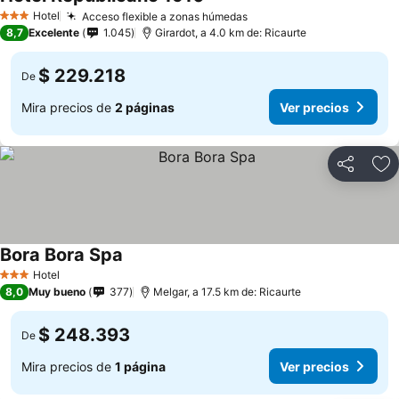
Hotel
Acceso flexible a zonas húmedas
3 Estrellas
8,7
Excelente
1.045
Girardot, a 4.0 km de: Ricaurte
$ 229.218
De
Mira precios de
2 páginas
Ver precios
Compartir
Ag
Bora Bora Spa
Hotel
3 Estrellas
8,0
Muy bueno
377
Melgar, a 17.5 km de: Ricaurte
$ 248.393
De
Mira precios de
1 página
Ver precios