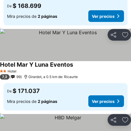
$ 168.699
De
Mira precios de
2 páginas
Ver precios
Compartir
Ag
Hotel Mar Y Luna Eventos
Hotel
2 Estrellas
7,2
99
Girardot, a 0.5 km de: Ricaurte
$ 171.037
De
Mira precios de
2 páginas
Ver precios
Compartir
Ag