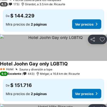
6,2
173
Girardot, a 3.5 km de: Ricaurte
$ 144.229
De
Mira precios de
2 páginas
Ver precios
Compartir
Ag
Hotel Joohn Gay only LGBTIQ
Hotel
Sauna y diversión a tope
2 Estrellas
9,0
Excelente
443
Melgar, a 16.8 km de: Ricaurte
$ 151.716
De
Mira precios de
2 páginas
Ver precios