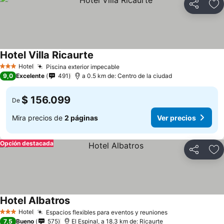
Compartir
Ag
Hotel Villa Ricaurte
Hotel
Piscina exterior impecable
3 Estrellas
9,0
Excelente
491
a 0.5 km de: Centro de la ciudad
$ 156.099
De
Mira precios de
2 páginas
Ver precios
Opción destacada
Compartir
Ag
Hotel Albatros
Hotel
Espacios flexibles para eventos y reuniones
3 Estrellas
7,5
Bueno
575
El Espinal, a 18.3 km de: Ricaurte