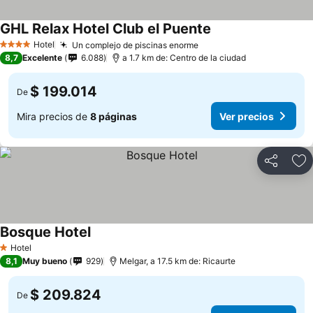
GHL Relax Hotel Club el Puente
Hotel
Un complejo de piscinas enorme
4 Estrellas
8,7
Excelente
6.088
a 1.7 km de: Centro de la ciudad
$ 199.014
De
Mira precios de
8 páginas
Ver precios
Compartir
Ag
Bosque Hotel
Hotel
1 Estrellas
8,1
Muy bueno
929
Melgar, a 17.5 km de: Ricaurte
$ 209.824
De