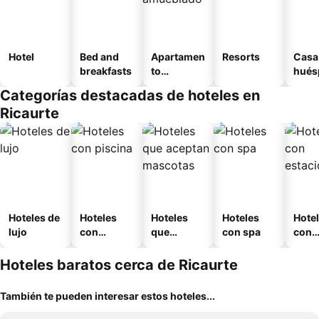
Hotel
Bed and
Apartamen
Resorts
Casa
breakfasts
to
hués
amueblad
Categorías destacadas de hoteles en
o
Ricaurte
Hoteles de
Hoteles
Hoteles
Hoteles
Hote
lujo
con
que
con spa
con
piscina
aceptan
esta
mascotas
mien
Hoteles baratos cerca de Ricaurte
También te pueden interesar estos hoteles...