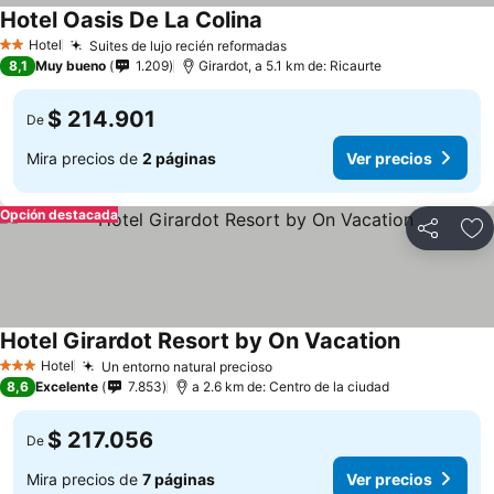
Hotel Oasis De La Colina
Hotel
Suites de lujo recién reformadas
2 Estrellas
8,1
Muy bueno
1.209
Girardot, a 5.1 km de: Ricaurte
$ 214.901
De
Mira precios de
2 páginas
Ver precios
Opción destacada
Compartir
Ag
Hotel Girardot Resort by On Vacation
Hotel
Un entorno natural precioso
3 Estrellas
8,6
Excelente
7.853
a 2.6 km de: Centro de la ciudad
$ 217.056
De
Mira precios de
7 páginas
Ver precios