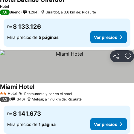
Hotel
7,8
Bueno
1.264
Girardot, a 3.6 km de: Ricaurte
$ 133.126
De
Mira precios de
5 páginas
Ver precios
Compartir
Ag
Miami Hotel
Hotel
Restaurante y bar en el hotel
2 Estrellas
7,2
346
Melgar, a 17.0 km de: Ricaurte
$ 141.673
De
Mira precios de
1 página
Ver precios