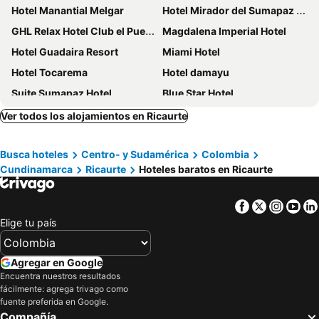
Hotel Manantial Melgar
Hotel Mirador del Sumapaz Comfacundi
GHL Relax Hotel Club el Puente
Magdalena Imperial Hotel
Hotel Guadaira Resort
Miami Hotel
Hotel Tocarema
Hotel damayu
Suite Sumapaz Hotel
Blue Star Hotel
Ayenda Hotel Roisa
Hotel Bachue Girardot
Ver todos los alojamientos en Ricaurte
Hotel Melgar Villa Valeria
Hotel Arcoiris Girardot
Busca hoteles
Centro- y Sudamérica
Colombia
Hotel Zamba
Hotel Girardot Resort by On Vacation
Cundinamarca
Ricaurte
Hoteles baratos en Ricaurte
Hotel los Puentes Comfacundi
Zahira Hotel Melgar
Hotel La Puerta Del Ángel
Hotel Suite Royal
Facebook
Twitter
Insta
Yo
Hotel Mariu Melgar
Hotel Avenida 15
Elige tu país
Gran Hotel El Cedro
Alborada Hotel Melgar
Eco Hotel Guarumal
Nuevo hotel Villa Camila melgar
Agregar en Google
Encuentra nuestros resultados
Hotel Albatros
HOTEL MACEO MELGAR
fácilmente: agrega trivago como
Okawango Hotel
Hotel Republicano 1910
fuente preferida en Google.
Compañía