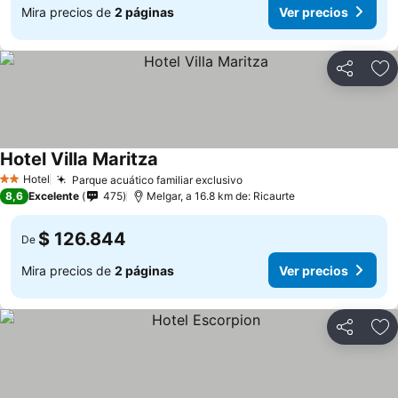
Mira precios de
2 páginas
Ver precios
Compartir
Ag
Hotel Villa Maritza
Hotel
Parque acuático familiar exclusivo
2 Estrellas
8,6
Excelente
475
Melgar, a 16.8 km de: Ricaurte
$ 126.844
De
Mira precios de
2 páginas
Ver precios
Compartir
Ag