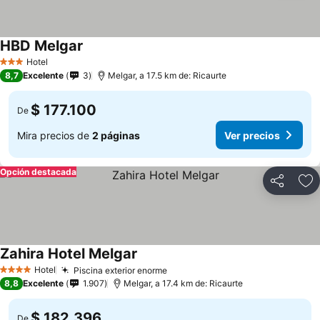
HBD Melgar
Hotel
3 Estrellas
8,7
Excelente
3
Melgar, a 17.5 km de: Ricaurte
$ 177.100
De
Mira precios de
2 páginas
Ver precios
Opción destacada
Compartir
Ag
Zahira Hotel Melgar
Hotel
Piscina exterior enorme
4 Estrellas
8,8
Excelente
1.907
Melgar, a 17.4 km de: Ricaurte
$ 182.396
De