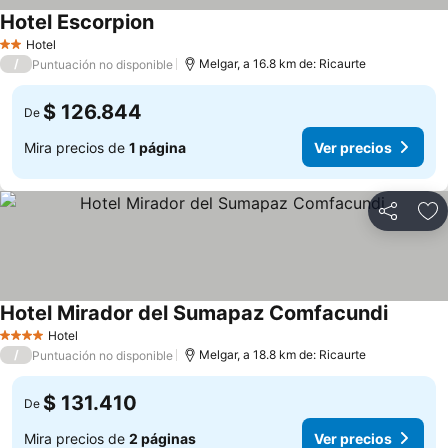
Hotel Escorpion
Hotel
2 Estrellas
/
Melgar, a 16.8 km de: Ricaurte
Puntuación no disponible
$ 126.844
De
Mira precios de
1 página
Ver precios
Compartir
Ag
Hotel Mirador del Sumapaz Comfacundi
Hotel
4 Estrellas
/
Melgar, a 18.8 km de: Ricaurte
Puntuación no disponible
$ 131.410
De
Mira precios de
2 páginas
Ver precios