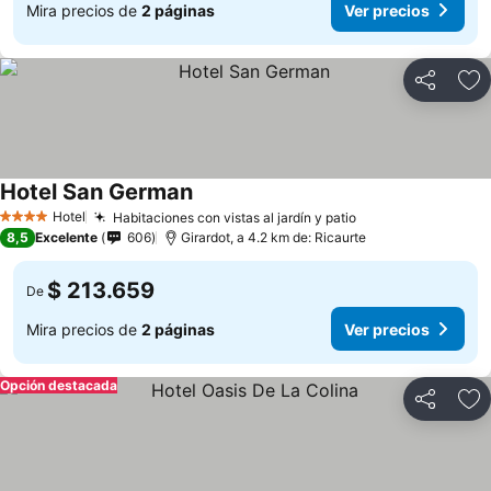
Mira precios de
2 páginas
Ver precios
Compartir
Ag
Hotel San German
Hotel
Habitaciones con vistas al jardín y patio
4 Estrellas
8,5
Excelente
606
Girardot, a 4.2 km de: Ricaurte
$ 213.659
De
Mira precios de
2 páginas
Ver precios
Opción destacada
Compartir
Ag