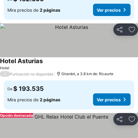
Mira precios de
2 páginas
Ver precios
Compartir
Ag
Hotel Asturias
Hotel
/
Girardot, a 3.8 km de: Ricaurte
Puntuación no disponible
$ 193.535
De
Mira precios de
2 páginas
Ver precios
Opción destacada
Compartir
Ag