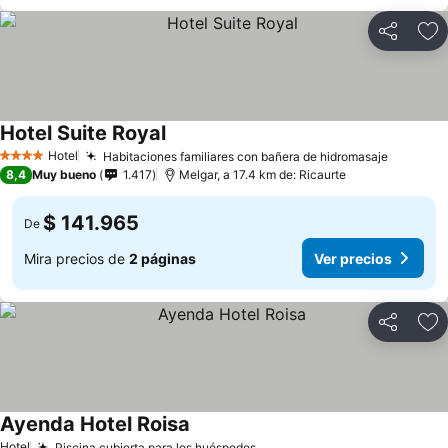
Compartir
Ag
Hotel Suite Royal
Hotel
Habitaciones familiares con bañera de hidromasaje
4 Estrellas
8,4
Muy bueno
1.417
Melgar, a 17.4 km de: Ricaurte
$ 141.965
De
Mira precios de
2 páginas
Ver precios
Compartir
Ag
Ayenda Hotel Roisa
Hotel
Piscina cubierta para los huéspedes