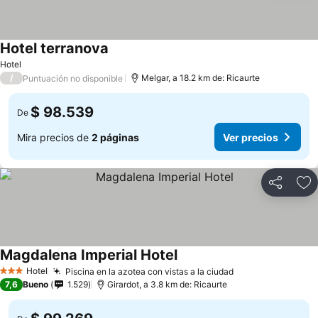
Hotel terranova
Hotel
/
Melgar, a 18.2 km de: Ricaurte
Puntuación no disponible
$ 98.539
De
Mira precios de
2 páginas
Ver precios
Compartir
Ag
Magdalena Imperial Hotel
Hotel
Piscina en la azotea con vistas a la ciudad
3 Estrellas
7,6
Bueno
1.529
Girardot, a 3.8 km de: Ricaurte