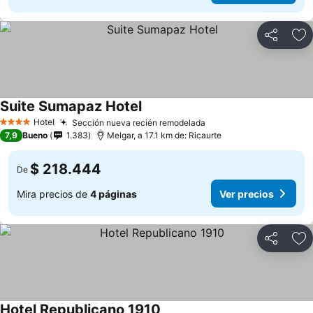
Compartir
Ag
Suite Sumapaz Hotel
Hotel
Sección nueva recién remodelada
4 Estrellas
7,9
Bueno
1.383
Melgar, a 17.1 km de: Ricaurte
$ 218.444
De
Mira precios de
4 páginas
Ver precios
Compartir
Ag
Hotel Republicano 1910