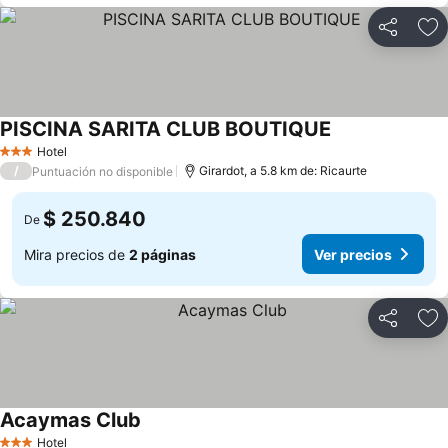
Compartir
Ag
PISCINA SARITA CLUB BOUTIQUE
Hotel
3 Estrellas
/
Girardot, a 5.8 km de: Ricaurte
Puntuación no disponible
$ 250.840
De
Mira precios de
2 páginas
Ver precios
Compartir
Ag
Acaymas Club
Hotel