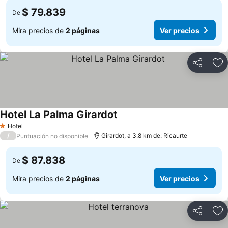
$ 79.839
De
Mira precios de
2 páginas
Ver precios
Compartir
Ag
Hotel La Palma Girardot
Hotel
1 Estrellas
/
Girardot, a 3.8 km de: Ricaurte
Puntuación no disponible
$ 87.838
De
Mira precios de
2 páginas
Ver precios
Compartir
Ag