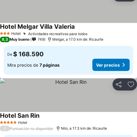
Hotel Melgar Villa Valeria
Hotel
Actividades recreativas para todos
3 Estrellas
8,3
Muy bueno
749
Melgar, a 17.0 km de: Ricaurte
$ 168.590
De
Mira precios de
7 páginas
Ver precios
Compartir
Ag
Hotel San Rin
Hotel
5 Estrellas
/
Nilo, a 17.3 km de: Ricaurte
Puntuación no disponible