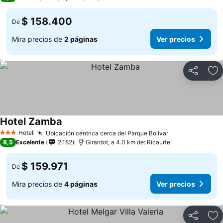
$ 158.400
De
Mira precios de
2 páginas
Ver precios
Compartir
Ag
Hotel Zamba
Hotel
Ubicación céntrica cerca del Parque Bolívar
3 Estrellas
8,5
Excelente
2.182
Girardot, a 4.0 km de: Ricaurte
$ 159.971
De
Mira precios de
4 páginas
Ver precios
Compartir
Ag