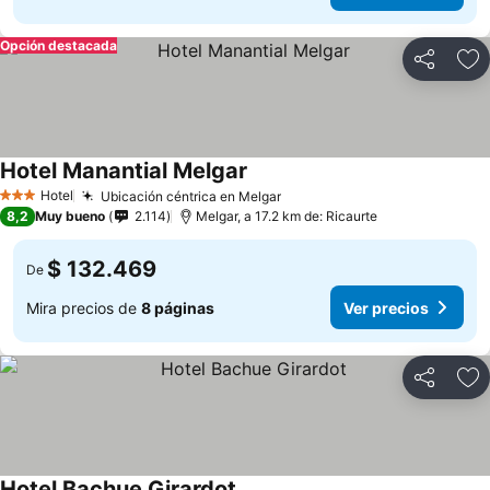
Opción destacada
Compartir
Ag
Hotel Manantial Melgar
Hotel
Ubicación céntrica en Melgar
3 Estrellas
8,2
Muy bueno
2.114
Melgar, a 17.2 km de: Ricaurte
$ 132.469
De
Mira precios de
8 páginas
Ver precios
Compartir
Ag
Hotel Bachue Girardot