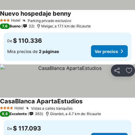
Nuevo hospedaje benny
Hotel
Parking privado exclusivo
3 Estrellas
7,6
Bueno
32
Melgar, a 17.1 km de: Ricaurte
$ 110.336
De
Mira precios de
2 páginas
Ver precios
Compartir
Ag
CasaBlanca ApartaEstudios
Hotel
Vistas a calles tranquilas
4 Estrellas
8,8
Excelente
363
Girardot, a 4.7 km de: Ricaurte
$ 117.093
De