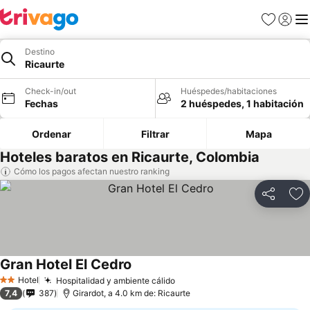
Favoritos
Iniciar 
Me
Destino
Ricaurte
Check-in/out
Huéspedes/habitaciones
Fechas
2 huéspedes, 1 habitación
Ordenar
Filtrar
Mapa
Hoteles baratos en Ricaurte, Colombia
Cómo los pagos afectan nuestro ranking
Compartir
Ag
Gran Hotel El Cedro
Hotel
Hospitalidad y ambiente cálido
2 Estrellas
7,4
387
Girardot, a 4.0 km de: Ricaurte