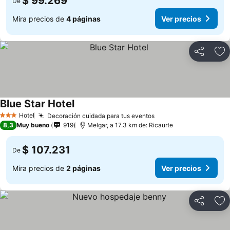
$ 99.269
De
Mira precios de
4 páginas
Ver precios
Compartir
Ag
Blue Star Hotel
Hotel
Decoración cuidada para tus eventos
3 Estrellas
8,3
Muy bueno
919
Melgar, a 17.3 km de: Ricaurte
$ 107.231
De
Mira precios de
2 páginas
Ver precios
Compartir
Ag