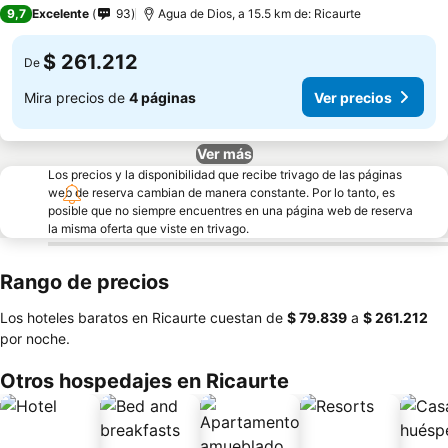
3 Estrellas
9,7
Excelente
93
Agua de Dios, a 15.5 km de: Ricaurte
$ 261.212
De
Mira precios de
4 páginas
Ver precios
Ver más
Los precios y la disponibilidad que recibe trivago de las páginas
web de reserva cambian de manera constante. Por lo tanto, es
posible que no siempre encuentres en una página web de reserva
la misma oferta que viste en trivago.
Rango de precios
Los hoteles baratos en Ricaurte cuestan de
‎$ 79.839
a
‎$ 261.212
por noche.
Otros hospedajes en Ricaurte