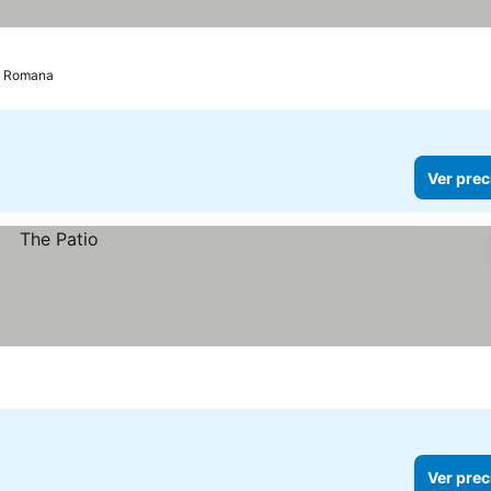
a Romana
Ver prec
Ver prec