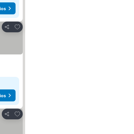
ios
Agregar a favoritos
Compartir
ios
Agregar a favoritos
Compartir