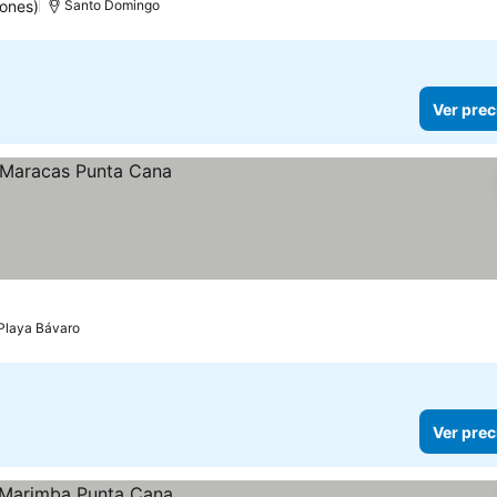
ones)
Santo Domingo
Ver prec
Playa Bávaro
Ver prec