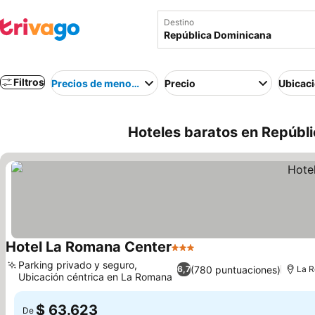
Destino
Filtros
Precios de menor a mayor
Precio
Ubicac
Hoteles baratos en Repúbl
Hotel La Romana Center
3 Estrellas
Ver precios
Parking privado y seguro,
(780 puntuaciones)
6,7
La 
Ubicación céntrica en La Romana
Ver precios
$ 63.623
De