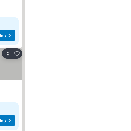
ios
Agregar a favoritos
Compartir
ios