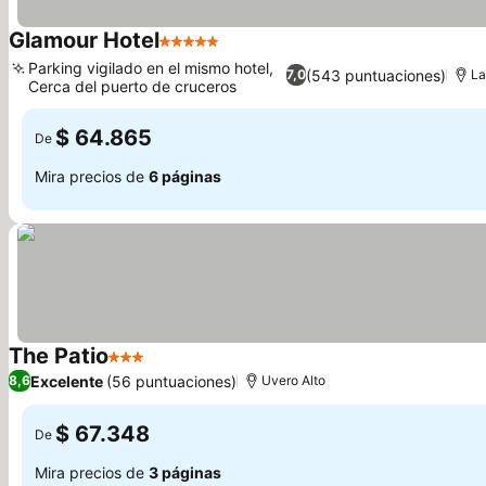
Glamour Hotel
5 Estrellas
Ver precios
Parking vigilado en el mismo hotel,
(543 puntuaciones)
7,0
L
Cerca del puerto de cruceros
Ver precios
$ 64.865
De
Mira precios de
6 páginas
The Patio
3 Estrellas
Ver precios
Excelente
(56 puntuaciones)
8,6
Uvero Alto
$ 67.348
De
Mira precios de
3 páginas