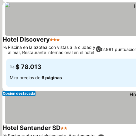
Hotel Discovery
3 Estrellas
Ver precios
Piscina en la azotea con vistas a la ciudad y
(2.981 puntuacio
7,1
al mar, Restaurante internacional en el hotel
Ver precios
$ 78.013
De
Mira precios de
6 páginas
Opción destacada
Hotel Santander SD
2 Estrellas
Ver precios
Restaurante en el alojamiento, Apartamento