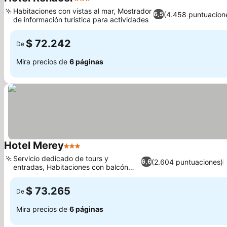
3 Estrellas
Ver precios
Habitaciones con vistas al mar, Mostrador
(4.458 puntuacion
6,5
de información turística para actividades
Ver precios
$ 72.242
De
Mira precios de
6 páginas
Hotel Merey
3 Estrellas
Ver precios
Servicio dedicado de tours y
(2.604 puntuaciones)
6,6
entradas, Habitaciones con balcón
Ver precios
privado
$ 73.265
De
Mira precios de
6 páginas