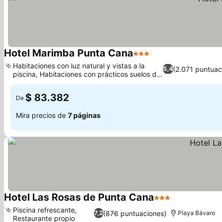
Hotel Marimba Punta Cana
3 Estrellas
Ver precios
Habitaciones con luz natural y vistas a la
(2.071 puntuac
5,4
piscina, Habitaciones con prácticos suelos de
Ver precios
mármol
$ 83.382
De
Mira precios de
7 páginas
Hotel Las Rosas de Punta Cana
3 Estrellas
Ver precios
Piscina refrescante,
(876 puntuaciones)
7,2
Playa Bávaro
Restaurante propio