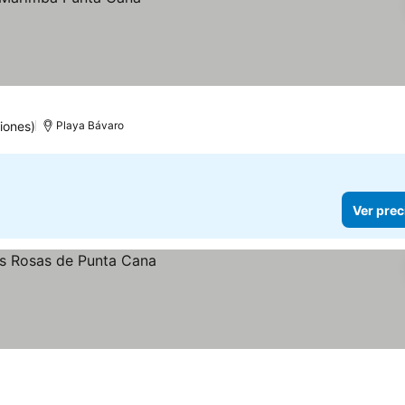
iones)
Playa Bávaro
Ver prec