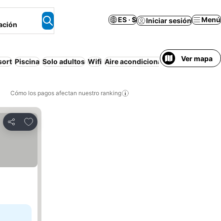
ES · $
Menú
Iniciar sesión
ación
Ver mapa
sort
Piscina
Solo adultos
Wifi
Aire acondicionado
Desayuno inc
Cómo los pagos afectan nuestro ranking
Agregar a favoritos
Compartir