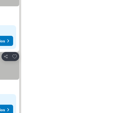
ios
Agregar a favoritos
Compartir
ios