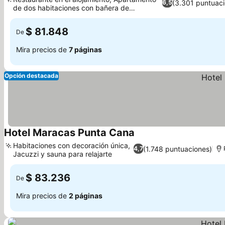
(3.301 puntuaci
6,5
de dos habitaciones con bañera de
Ver precios
hidromasaje
$ 81.848
De
Mira precios de
7 páginas
Opción destacada
Hotel Maracas Punta Cana
Ver precios
Habitaciones con decoración única,
(1.748 puntuaciones)
4,7
Jacuzzi y sauna para relajarte
Ver precios
$ 83.236
De
Mira precios de
2 páginas