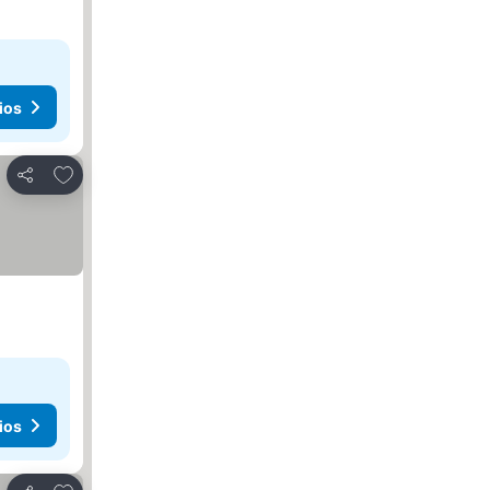
ios
Agregar a favoritos
Compartir
ios