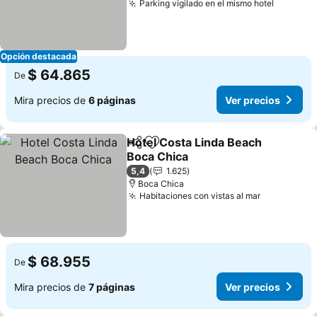
Parking vigilado en el mismo hotel
Ver pre
Opción destacada
$ 64.865
De
Mira precios de
6 páginas
Ver precios
Hotel Costa Linda Beach
Compartir
Agregar a favoritos
Boca Chica
Ver precios
5,4
1.625
Boca Chica
Habitaciones con vistas al mar
Ver precio
$ 68.955
De
Mira precios de
7 páginas
Ver precios