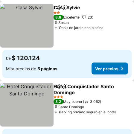
Casa Sylvie
Compartir
Agregar a favoritos
Ver precios
2 Estrellas
8,8
Excelente
23
Sosua
Oasis de jardín con piscina
Ver precios
$ 120.124
De
Mira precios de
5 páginas
Ver precios
Hotel Conquistador Santo
Compartir
Agregar a favoritos
Domingo
Ver precios
3 Estrellas
8,2
Muy bueno
3.062
Santo Domingo
Parking privado seguro en el hotel
Ver pre