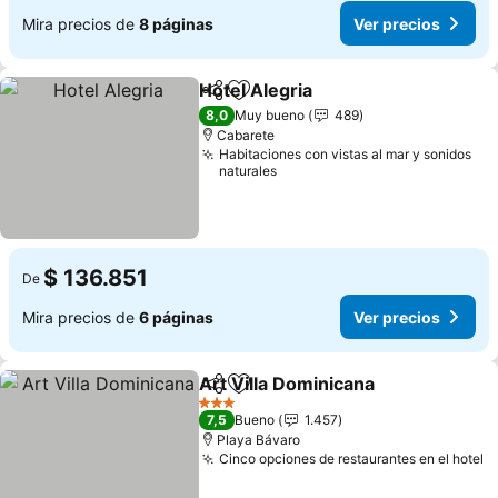
Mira precios de
8 páginas
Ver precios
Hotel Alegria
Compartir
Agregar a favoritos
Ver precios
8,0
Muy bueno
489
Cabarete
Habitaciones con vistas al mar y sonidos
naturales
$ 136.851
De
Mira precios de
6 páginas
Ver precios
Art Villa Dominicana
Compartir
Agregar a favoritos
Ver pr
3 Estrellas
7,5
Bueno
1.457
Playa Bávaro
Cinco opciones de restaurantes en el hotel
V