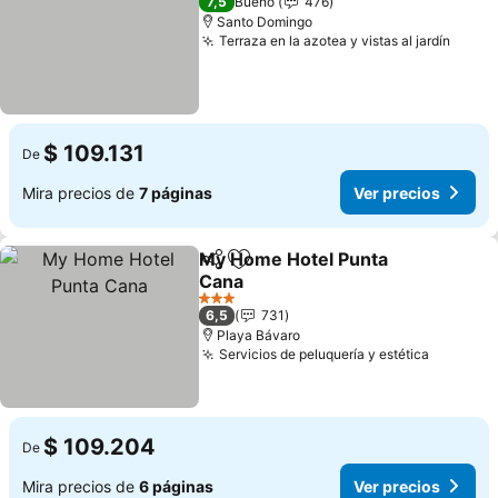
7,5
Bueno
476
Santo Domingo
Terraza en la azotea y vistas al jardín
Ver p
$ 109.131
De
Mira precios de
7 páginas
Ver precios
My Home Hotel Punta
Compartir
Agregar a favoritos
Cana
Ver precios
3 Estrellas
6,5
731
Playa Bávaro
Servicios de peluquería y estética
Ver prec
$ 109.204
De
Mira precios de
6 páginas
Ver precios