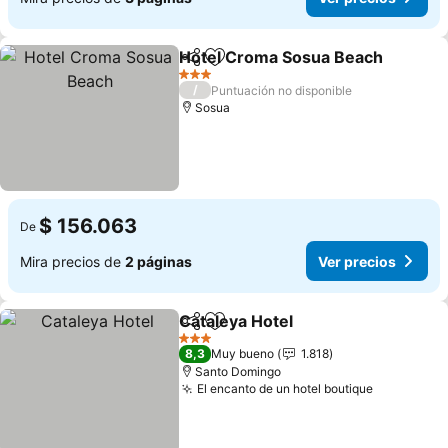
Hotel Croma Sosua Beach
Compartir
Agregar a favoritos
3 Estrellas
/
Puntuación no disponible
Sosua
$ 156.063
De
Mira precios de
2 páginas
Ver precios
Cataleya Hotel
Compartir
Agregar a favoritos
Ver precios
3 Estrellas
8,3
Muy bueno
1.818
Santo Domingo
El encanto de un hotel boutique
Ver preci