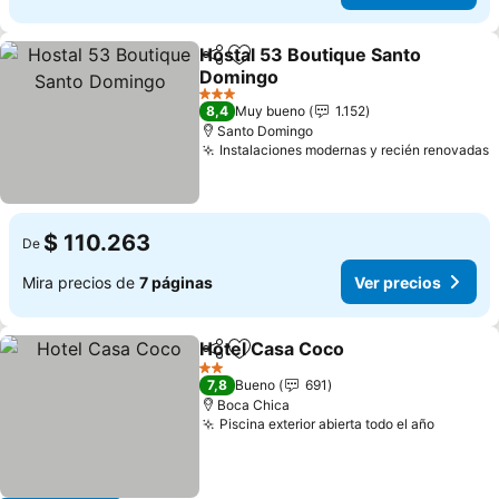
Hostal 53 Boutique Santo
Compartir
Agregar a favoritos
Domingo
Ver precios
3 Estrellas
8,4
Muy bueno
1.152
Santo Domingo
Instalaciones modernas y recién renovadas
V
$ 110.263
De
Mira precios de
7 páginas
Ver precios
Hotel Casa Coco
Compartir
Agregar a favoritos
Ver preci
2 Estrellas
7,8
Bueno
691
Boca Chica
Piscina exterior abierta todo el año
Ver pre