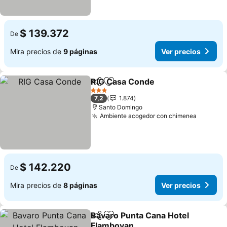
$ 139.372
De
Mira precios de
9 páginas
Ver precios
RIG Casa Conde
Compartir
Agregar a favoritos
Ver precio
3 Estrellas
7,2
1.874
Santo Domingo
Ambiente acogedor con chimenea
Ver pre
$ 142.220
De
Mira precios de
8 páginas
Ver precios
Bavaro Punta Cana Hotel
Compartir
Agregar a favoritos
Flamboyan