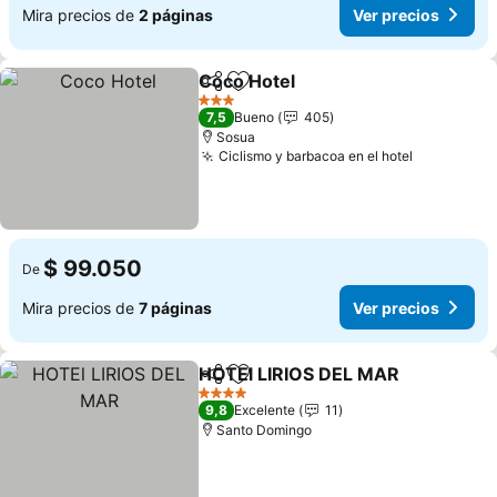
Mira precios de
2 páginas
Ver precios
Coco Hotel
Compartir
Agregar a favoritos
Ver precios
3 Estrellas
7,5
Bueno
405
Sosua
Ciclismo y barbacoa en el hotel
Ver preci
$ 99.050
De
Mira precios de
7 páginas
Ver precios
HOTEl LIRIOS DEL MAR
Compartir
Agregar a favoritos
Ver
4 Estrellas
9,8
Excelente
11
Santo Domingo