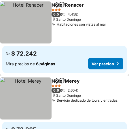
Hotel Renacer
Compartir
Agregar a favoritos
Ver precios
3 Estrellas
6,5
4.458
Santo Domingo
Habitaciones con vistas al mar
Ver precio
$ 72.242
De
Mira precios de
6 páginas
Ver precios
Hotel Merey
Compartir
Agregar a favoritos
Ver precios
3 Estrellas
6,6
2.604
Santo Domingo
Servicio dedicado de tours y entradas
Ver p