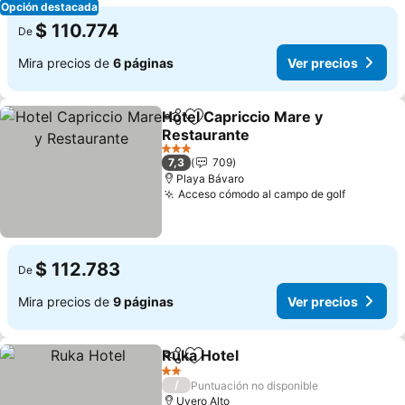
Opción destacada
$ 110.774
De
Mira precios de
6 páginas
Ver precios
Hotel Capriccio Mare y
Compartir
Agregar a favoritos
Restaurante
Ver precios
3 Estrellas
7,3
709
Playa Bávaro
Acceso cómodo al campo de golf
Ver prec
$ 112.783
De
Mira precios de
9 páginas
Ver precios
Ruka Hotel
Compartir
Agregar a favoritos
Ver precios
2 Estrellas
/
Puntuación no disponible
Uvero Alto