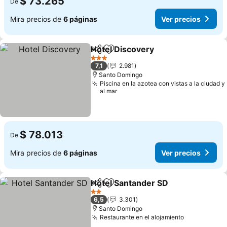
$ 73.265
De
Mira precios de
6 páginas
Ver precios
Hotel Discovery
Compartir
Agregar a favoritos
Ver precio
3 Estrellas
7,1
2.981
Santo Domingo
Piscina en la azotea con vistas a la ciudad y
al mar
$ 78.013
De
Mira precios de
6 páginas
Ver precios
Hotel Santander SD
Compartir
Agregar a favoritos
Ver pr
2 Estrellas
6,5
3.301
Santo Domingo
Restaurante en el alojamiento
Ver precio