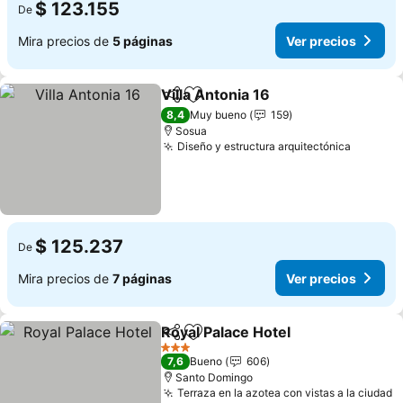
$ 123.155
De
Mira precios de
5 páginas
Ver precios
Villa Antonia 16
Compartir
Agregar a favoritos
Ver precio
8,4
Muy bueno
159
Sosua
Diseño y estructura arquitectónica
Ver pre
$ 125.237
De
Mira precios de
7 páginas
Ver precios
Royal Palace Hotel
Compartir
Agregar a favoritos
Ver pre
3 Estrellas
7,6
Bueno
606
Santo Domingo
Terraza en la azotea con vistas a la ciudad
V