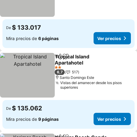
$ 133.017
De
Mira precios de
6 páginas
Ver precios
Tropical Island
Compartir
Agregar a favoritos
Apartahotel
Ver precios
2 Estrellas
6,7
517
Santo Domingo Este
Vistas del amanecer desde los pisos
superiores
$ 135.062
De
Mira precios de
9 páginas
Ver precios