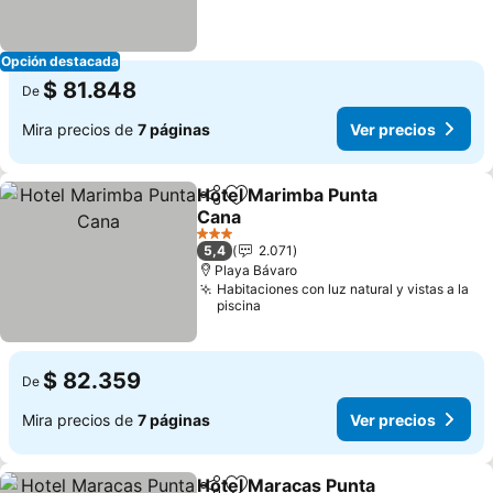
Opción destacada
$ 81.848
De
Mira precios de
7 páginas
Ver precios
Hotel Marimba Punta
Compartir
Agregar a favoritos
Cana
Ver precios
3 Estrellas
5,4
2.071
Playa Bávaro
Habitaciones con luz natural y vistas a la
piscina
$ 82.359
De
Mira precios de
7 páginas
Ver precios
Hotel Maracas Punta