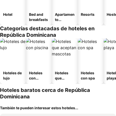
Hotel
Bed and
Apartamen
Resorts
Host
breakfasts
to
amueblad
Categorías destacadas de hoteles en
o
República Dominicana
Hoteles de
Hoteles
Hoteles
Hoteles
Hotel
lujo
con
que
con spa
play
piscina
aceptan
mascotas
Hoteles baratos cerca de República
Dominicana
También te pueden interesar estos hoteles...