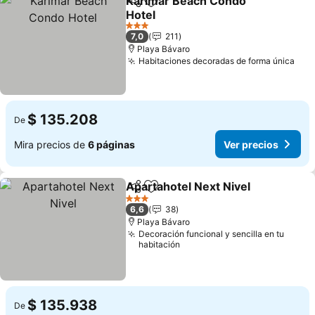
Karimar Beach Condo
Compartir
Agregar a favoritos
Hotel
Ver precios
3 Estrellas
7,0
211
Playa Bávaro
Habitaciones decoradas de forma única
Ver
$ 135.208
De
Mira precios de
6 páginas
Ver precios
Apartahotel Next Nivel
Compartir
Agregar a favoritos
Ver
3 Estrellas
6,6
38
Playa Bávaro
Decoración funcional y sencilla en tu
habitación
$ 135.938
De