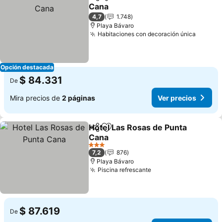
Compartir
Agregar a favoritos
Cana
Ver precios
4,7
1.748
Playa Bávaro
Habitaciones con decoración única
Ver pr
Opción destacada
$ 84.331
De
Mira precios de
2 páginas
Ver precios
Hotel Las Rosas de Punta
Compartir
Agregar a favoritos
Cana
Ver precios
3 Estrellas
7,2
876
Playa Bávaro
Piscina refrescante
Ver precios
$ 87.619
De