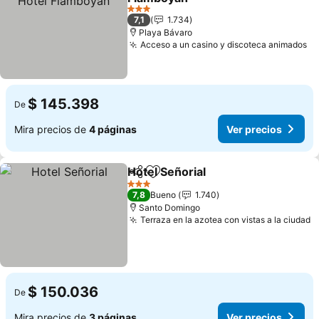
Ver precios
3 Estrellas
7,1
1.734
Playa Bávaro
Acceso a un casino y discoteca animados
Ve
$ 145.398
De
Mira precios de
4 páginas
Ver precios
Hotel Señorial
Compartir
Agregar a favoritos
Ver precios
3 Estrellas
7,8
Bueno
1.740
Santo Domingo
Terraza en la azotea con vistas a la ciudad
V
$ 150.036
De
Mira precios de
3 páginas
Ver precios