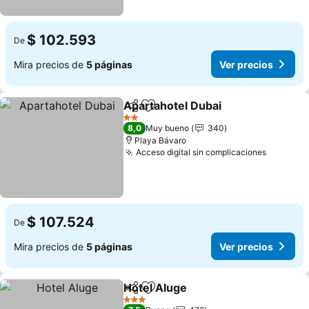
$ 102.593
De
Mira precios de
5 páginas
Ver precios
Apartahotel Dubai
Compartir
Agregar a favoritos
Ver prec
2 Estrellas
8,0
Muy bueno
340
Playa Bávaro
Acceso digital sin complicaciones
Ver prec
$ 107.524
De
Mira precios de
5 páginas
Ver precios
Hotel Aluge
Compartir
Agregar a favoritos
Ver precios
3 Estrellas