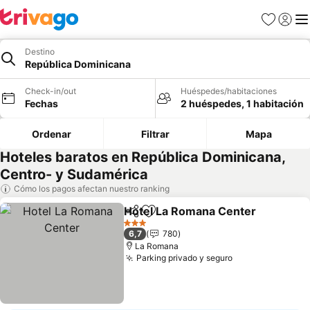
Favoritos
Iniciar 
Me
Destino
República Dominicana
Check-in/out
Huéspedes/habitaciones
Fechas
2 huéspedes, 1 habitación
Ordenar
Filtrar
Mapa
Hoteles baratos en República Dominicana,
Centro- y Sudamérica
Cómo los pagos afectan nuestro ranking
Hotel La Romana Center
Compartir
Agregar a favoritos
V
3 Estrellas
6,7
780
La Romana
Parking privado y seguro
Ver precios