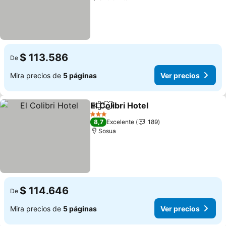
$ 113.586
De
Mira precios de
5 páginas
Ver precios
El Colibri Hotel
Compartir
Agregar a favoritos
Ver precios
3 Estrellas
8,7
Excelente
189
Sosua
$ 114.646
De
Mira precios de
5 páginas
Ver precios