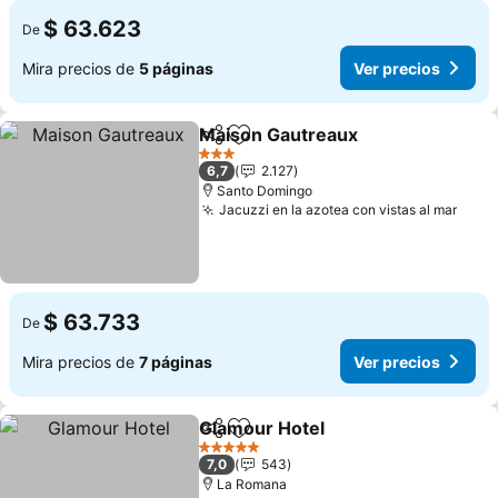
$ 63.623
De
Mira precios de
5 páginas
Ver precios
Maison Gautreaux
Compartir
Agregar a favoritos
Ver prec
3 Estrellas
6,7
2.127
Santo Domingo
Jacuzzi en la azotea con vistas al mar
Ver 
$ 63.733
De
Mira precios de
7 páginas
Ver precios
Glamour Hotel
Compartir
Agregar a favoritos
Ver precios
5 Estrellas
7,0
543
La Romana