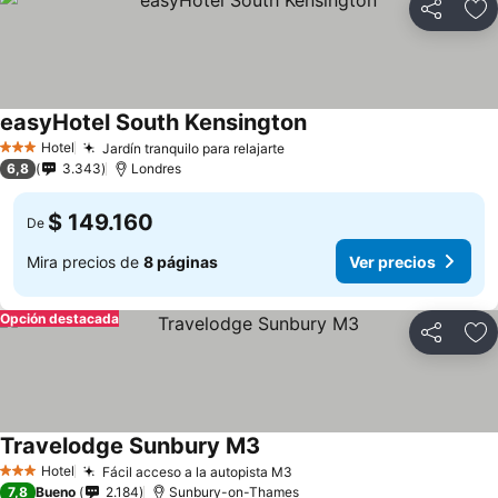
Compartir
Ag
easyHotel South Kensington
Hotel
Jardín tranquilo para relajarte
3 Estrellas
6,8
3.343
Londres
$ 149.160
De
Mira precios de
8 páginas
Ver precios
Opción destacada
Compartir
Ag
Travelodge Sunbury M3
Hotel
Fácil acceso a la autopista M3
3 Estrellas
7,8
Bueno
2.184
Sunbury-on-Thames