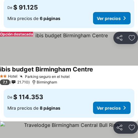
$ 91.125
De
Mira precios de
6 páginas
Ver precios
Opción destacada
Compartir
Ag
ibis budget Birmingham Centre
Hotel
Parking seguro en el hotel
2 Estrellas
7,1
21.710
Birmingham
$ 114.353
De
Mira precios de
8 páginas
Ver precios
Compartir
Ag