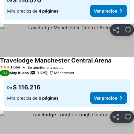
$ 116.070
De
Mira precios de
4 páginas
Ver precios
Compartir
Ag
Travelodge Manchester Central Arena
Hotel
Se admiten mascotas
3 Estrellas
8,1
Muy bueno
9.625
Mánchester
$ 116.216
De
Mira precios de
6 páginas
Ver precios
Compartir
Ag