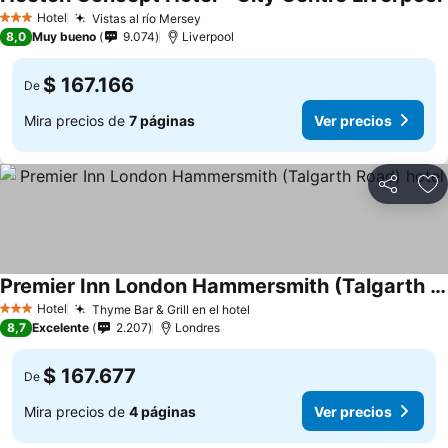
Hotel
Vistas al río Mersey
3 Estrellas
8,0
Muy bueno
9.074
Liverpool
$ 167.166
De
Mira precios de
7 páginas
Ver precios
Compartir
Ag
Premier Inn London Hammersmith (Talgarth Road) hotel
Hotel
Thyme Bar & Grill en el hotel
3 Estrellas
8,7
Excelente
2.207
Londres
$ 167.677
De
Mira precios de
4 páginas
Ver precios