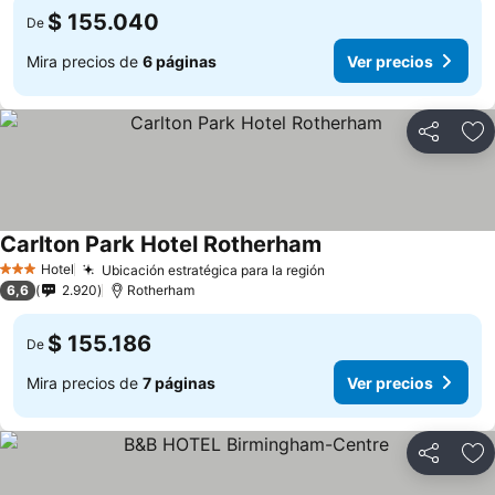
$ 155.040
De
Mira precios de
6 páginas
Ver precios
Compartir
Ag
Carlton Park Hotel Rotherham
Hotel
Ubicación estratégica para la región
3 Estrellas
6,6
2.920
Rotherham
$ 155.186
De
Mira precios de
7 páginas
Ver precios
Compartir
Ag