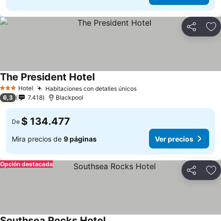
Compartir
Ag
The President Hotel
Hotel
Habitaciones con detalles únicos
3 Estrellas
6,3
7.418
Blackpool
$ 134.477
De
Mira precios de
9 páginas
Ver precios
Opción destacada
Compartir
Ag
Southsea Rocks Hotel