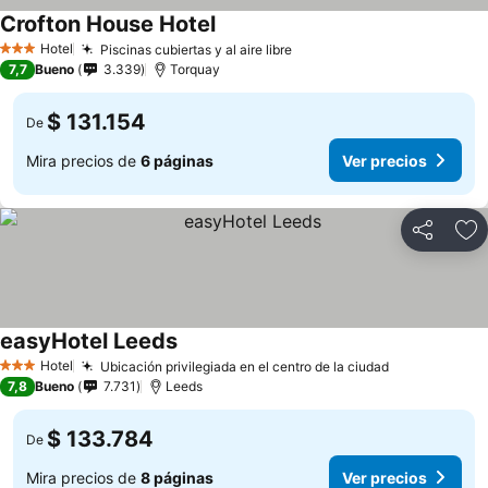
Crofton House Hotel
Hotel
Piscinas cubiertas y al aire libre
3 Estrellas
7,7
Bueno
3.339
Torquay
$ 131.154
De
Mira precios de
6 páginas
Ver precios
Compartir
Ag
easyHotel Leeds
Hotel
Ubicación privilegiada en el centro de la ciudad
3 Estrellas
7,8
Bueno
7.731
Leeds
$ 133.784
De
Mira precios de
8 páginas
Ver precios