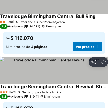
Travelodge Birmingham Central Bull Ring
Hotel
Experiencia SuperRoom mejorada
2 Estrellas
8,1
Muy bueno
10.283
Birmingham
$ 116.070
De
Mira precios de
3 páginas
Ver precios
Compartir
Ag
Travelodge Birmingham Central Newhall Street
Hotel
Servicios para toda la familia
3 Estrellas
8,1
Muy bueno
3.941
Birmingham