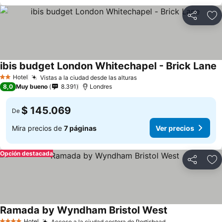
Compartir
Ag
ibis budget London Whitechapel - Brick Lane
Hotel
Vistas a la ciudad desde las alturas
2 Estrellas
8,0
Muy bueno
8.391
Londres
$ 145.069
De
Mira precios de
7 páginas
Ver precios
Opción destacada
Compartir
Ag
Ramada by Wyndham Bristol West
Hotel
Acceso a la ciudad costera de Portishead