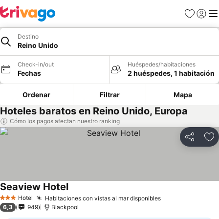
Favoritos
Iniciar 
Me
Destino
Reino Unido
Check-in/out
Huéspedes/habitaciones
Fechas
2 huéspedes, 1 habitación
Ordenar
Filtrar
Mapa
Hoteles baratos en Reino Unido, Europa
Cómo los pagos afectan nuestro ranking
Compartir
Ag
Seaview Hotel
Hotel
Habitaciones con vistas al mar disponibles
3 Estrellas
6,3
949
Blackpool