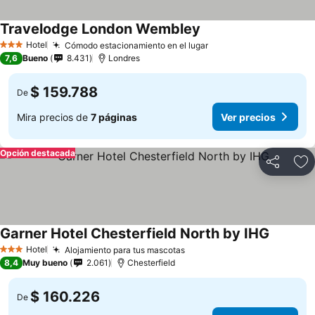
Travelodge London Wembley
Hotel
Cómodo estacionamiento en el lugar
3 Estrellas
7,6
Bueno
8.431
Londres
$ 159.788
De
Mira precios de
7 páginas
Ver precios
Opción destacada
Compartir
Ag
Garner Hotel Chesterfield North by IHG
Hotel
Alojamiento para tus mascotas
3 Estrellas
8,4
Muy bueno
2.061
Chesterfield
$ 160.226
De