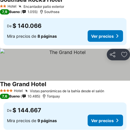
Hotel
Encantador patio exterior
2 Estrellas
7,9
Bueno
1.055
Southsea
$ 140.066
De
Mira precios de
8 páginas
Ver precios
Compartir
Ag
The Grand Hotel
Hotel
Vistas panorámicas de la bahía desde el salón
4 Estrellas
7,6
Bueno
10.485
Torquay
$ 144.667
De
Mira precios de
9 páginas
Ver precios