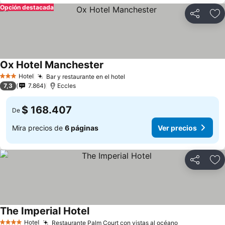
Opción destacada
Compartir
Ag
Ox Hotel Manchester
Hotel
Bar y restaurante en el hotel
3 Estrellas
7,3
7.864
Eccles
$ 168.407
De
Mira precios de
6 páginas
Ver precios
Compartir
Ag
The Imperial Hotel
Hotel
Restaurante Palm Court con vistas al océano