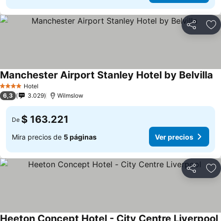
Compartir
Ag
Manchester Airport Stanley Hotel by Belvilla
Hotel
4 Estrellas
6,3
3.029
Wilmslow
$ 163.221
De
Mira precios de
5 páginas
Ver precios
Compartir
Ag
Heeton Concept Hotel - City Centre Liverpool