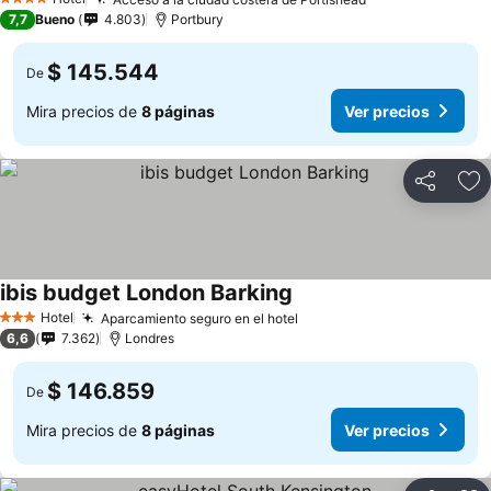
4 Estrellas
7,7
Bueno
4.803
Portbury
$ 145.544
De
Mira precios de
8 páginas
Ver precios
Compartir
Ag
ibis budget London Barking
Hotel
Aparcamiento seguro en el hotel
3 Estrellas
6,6
7.362
Londres
$ 146.859
De
Mira precios de
8 páginas
Ver precios