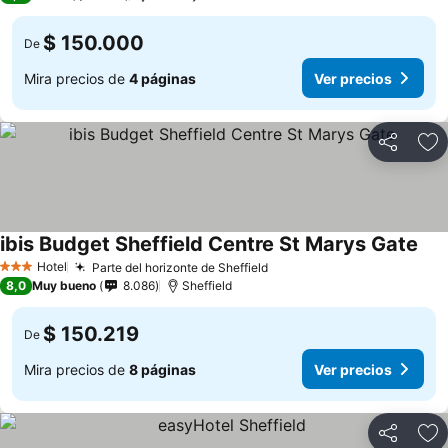
$ 150.000
De
Mira precios de
4 páginas
Ver precios
Compartir
Ag
ibis Budget Sheffield Centre St Marys Gate
Hotel
Parte del horizonte de Sheffield
3 Estrellas
8,0
Muy bueno
8.086
Sheffield
$ 150.219
De
Mira precios de
8 páginas
Ver precios
Compartir
Ag