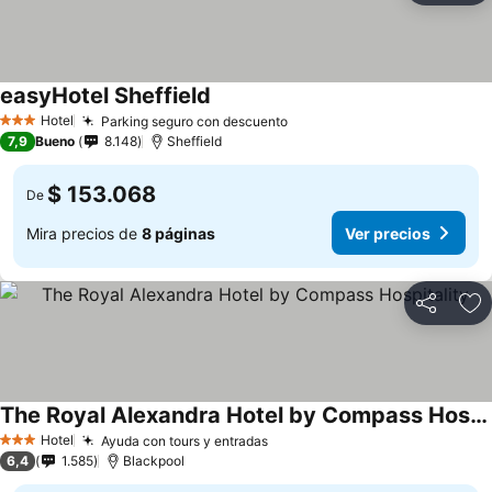
easyHotel Sheffield
Hotel
Parking seguro con descuento
3 Estrellas
7,9
Bueno
8.148
Sheffield
$ 153.068
De
Mira precios de
8 páginas
Ver precios
Compartir
Ag
The Royal Alexandra Hotel by Compass Hospitality
Hotel
Ayuda con tours y entradas
3 Estrellas
6,4
1.585
Blackpool