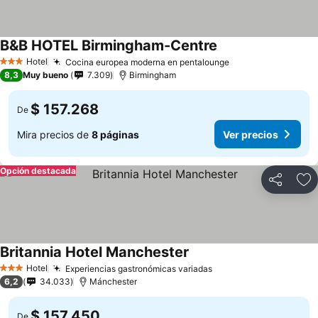
B&B HOTEL Birmingham-Centre
Hotel
Cocina europea moderna en pentalounge
3 Estrellas
8,3
Muy bueno
7.309
Birmingham
$ 157.268
De
Mira precios de
8 páginas
Ver precios
Opción destacada
Compartir
Ag
Britannia Hotel Manchester
Hotel
Experiencias gastronómicas variadas
3 Estrellas
6,2
34.033
Mánchester
$ 157.450
De