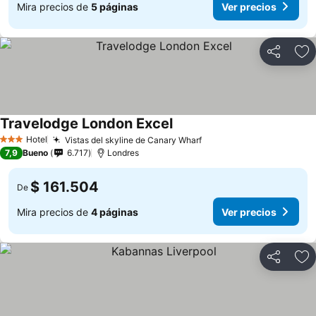
Mira precios de
5 páginas
Ver precios
Compartir
Ag
Travelodge London Excel
Hotel
Vistas del skyline de Canary Wharf
3 Estrellas
7,9
Bueno
6.717
Londres
$ 161.504
De
Mira precios de
4 páginas
Ver precios
Compartir
Ag