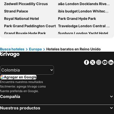
Zedwell Piccadilly Circus
a&o London Docklands Riverside
Strand Palace
ibis budget London Whitechapel - Brick Lane
Royal National Hotel
Park Grand Hyde Park
Park Grand Paddington Court
Travelodge London Central City Road
Grand Royale Hyde Park
Sunborn London Yacht Hotel
The Portpatrick Hotel
The Resident Kensington
Redwood House Hotel
Premier Inn Heathrow Airport Terminal 4
Busca hoteles
Europa
Hoteles baratos en Reino Unido
hub by Premier Inn Edinburgh Royal Mile hotel
easyHotel Edinburgh
Facebook
Twitter
Insta
Yo
The Crown Hotel
Holiday Inn Express London - Newbury Park, an IHG Hotel
Holiday Inn Express Manchester Airport by IHG
LSE High Holborn
Agregar en Google
Travelodge Gatwick Airport Central
The Brighton Hotel
Encuentra nuestros resultados
West Beach Hotel Brighton
LSE Carr-Saunders Hall
fácilmente: agrega trivago como
fuente preferida en Google.
Sofitel London Heathrow
Travelodge London Kings Cross Royal Scot
Compañía
Travelodge London Wembley
Best Western London Heathrow Ariel Hotel
easyHotel Oxford
Galgorm
Nuestros productos