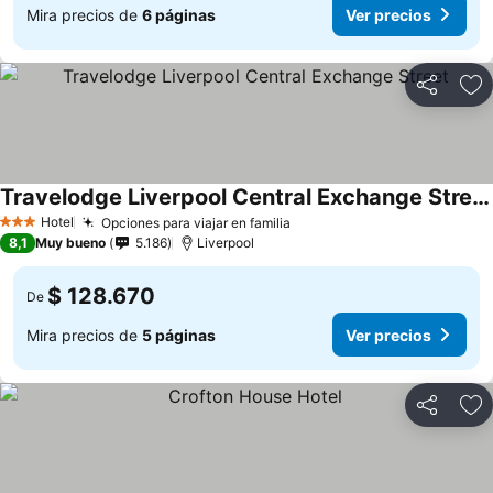
Mira precios de
6 páginas
Ver precios
Compartir
Ag
Travelodge Liverpool Central Exchange Street
Hotel
Opciones para viajar en familia
3 Estrellas
8,1
Muy bueno
5.186
Liverpool
$ 128.670
De
Mira precios de
5 páginas
Ver precios
Compartir
Ag