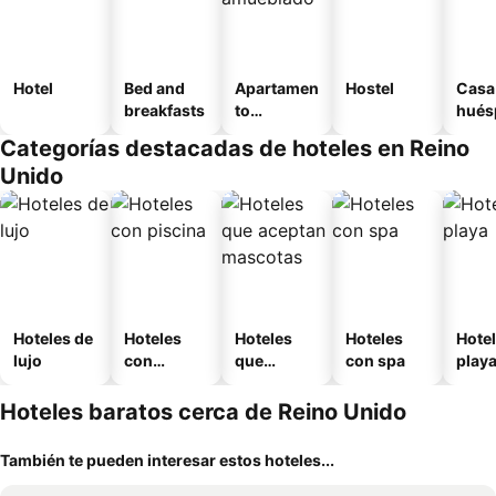
Hotel
Bed and
Apartamen
Hostel
Casa
breakfasts
to
hués
amueblad
Categorías destacadas de hoteles en Reino
o
Unido
Hoteles de
Hoteles
Hoteles
Hoteles
Hotel
lujo
con
que
con spa
play
piscina
aceptan
mascotas
Hoteles baratos cerca de Reino Unido
También te pueden interesar estos hoteles...