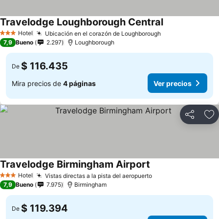
Travelodge Loughborough Central
Hotel
Ubicación en el corazón de Loughborough
3 Estrellas
7,9
Bueno
2.297
Loughborough
$ 116.435
De
Mira precios de
4 páginas
Ver precios
Compartir
Ag
Travelodge Birmingham Airport
Hotel
Vistas directas a la pista del aeropuerto
3 Estrellas
7,9
Bueno
7.975
Birmingham
$ 119.394
De