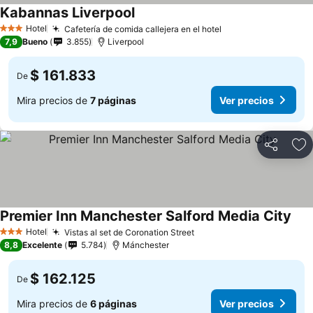
Kabannas Liverpool
Hotel
Cafetería de comida callejera en el hotel
3 Estrellas
7,9
Bueno
3.855
Liverpool
$ 161.833
De
Mira precios de
7 páginas
Ver precios
Compartir
Ag
Premier Inn Manchester Salford Media City
Hotel
Vistas al set de Coronation Street
3 Estrellas
8,8
Excelente
5.784
Mánchester
$ 162.125
De
Mira precios de
6 páginas
Ver precios