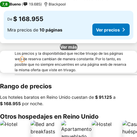
4 Estrellas
7,8
Bueno
19.685
Blackpool
$ 168.955
De
Mira precios de
10 páginas
Ver precios
Ver más
Los precios y la disponibilidad que recibe trivago de las páginas
web de reserva cambian de manera constante. Por lo tanto, es
posible que no siempre encuentres en una página web de reserva
la misma oferta que viste en trivago.
Rango de precios
Los hoteles baratos en Reino Unido cuestan de
‎$ 91.125
a
‎$ 168.955
por noche.
Otros hospedajes en Reino Unido