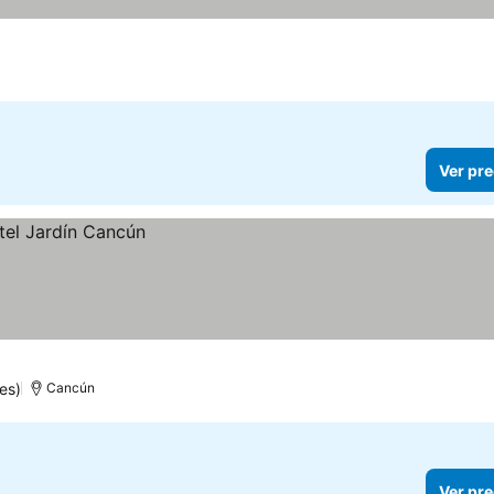
Ver pre
es)
Cancún
Ver pre