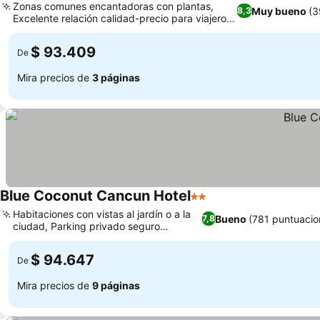
Zonas comunes encantadoras con plantas,
Muy bueno
(3
8,3
Excelente relación calidad-precio para viajeros
con presupuesto limitado
$ 93.409
De
Mira precios de
3 páginas
Blue Coconut Cancun Hotel
2 Estrellas
Habitaciones con vistas al jardín o a la
Bueno
(781 puntuacio
7,8
ciudad, Parking privado seguro
disponible
$ 94.647
De
Mira precios de
9 páginas