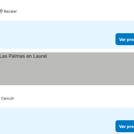
Bacalar
Ver pre
Cancún
Ver pre