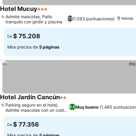
Hotel Mucuy
3 Estrellas
Admite mascotas, Patio
(1.093 puntuaciones)
7,1
Mérida
tranquilo con jardín y piscina
$ 75.208
De
Mira precios de
5 páginas
Hotel Jardín Cancún
2 Estrellas
Parking seguro en el hotel,
Muy bueno
(1.485 puntuacion
8,0
Admite mascotas con un coste
extra
$ 77.356
De
Mira precios de
5 páginas