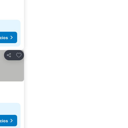
cios
Agregar a favoritos
Compartir
cios