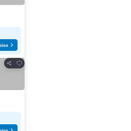
cios
Agregar a favoritos
Compartir
cios