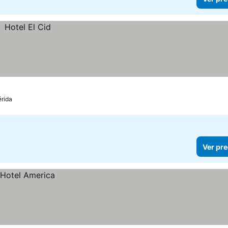
rida
Ver pre