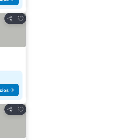
Agregar a favoritos
Compartir
cios
Agregar a favoritos
Compartir