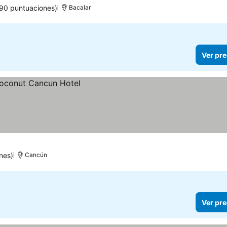
90 puntuaciones)
Bacalar
Ver pre
nes)
Cancún
Ver pre