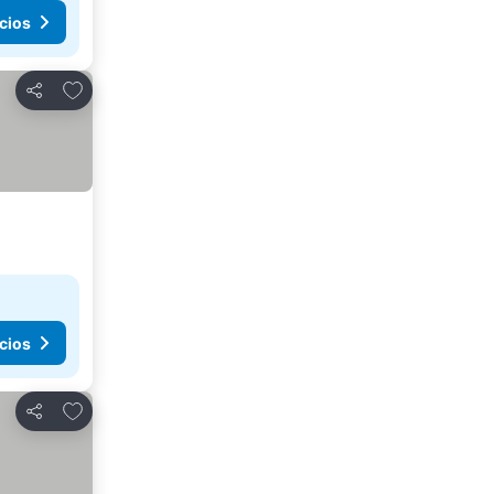
cios
Agregar a favoritos
Compartir
cios
Agregar a favoritos
Compartir