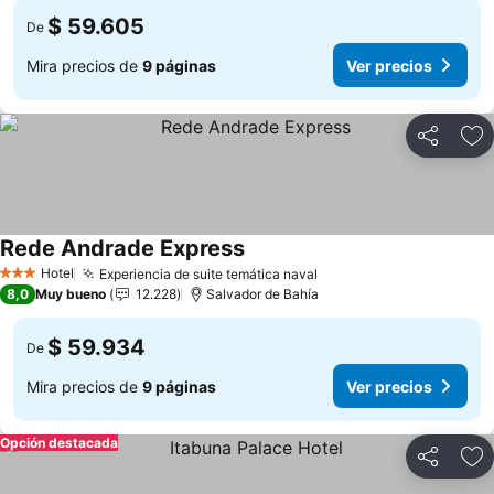
$ 59.605
De
Mira precios de
9 páginas
Ver precios
Compartir
Ag
Rede Andrade Express
Hotel
Experiencia de suite temática naval
3 Estrellas
8,0
Muy bueno
12.228
Salvador de Bahía
$ 59.934
De
Mira precios de
9 páginas
Ver precios
Opción destacada
Compartir
Ag