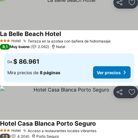
Compartir
Ag
La Belle Beach Hotel
Hotel
Terraza en la azotea con bañera de hidromasaje
3 Estrellas
8,1
Muy bueno
2.062
Natal
$ 86.961
De
Mira precios de
8 páginas
Ver precios
Compartir
Ag
Hotel Casa Blanca Porto Seguro
Hotel
Acceso a restaurantes locales vibrantes
3 Estrellas
7,3
4.304
Porto Seguro