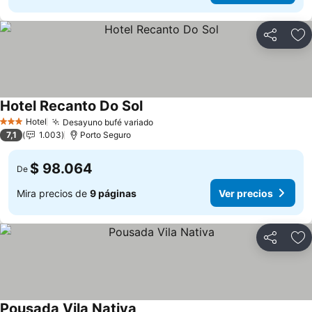
Compartir
Ag
Hotel Recanto Do Sol
Hotel
Desayuno bufé variado
3 Estrellas
7,1
1.003
Porto Seguro
$ 98.064
De
Mira precios de
9 páginas
Ver precios
Compartir
Ag
Pousada Vila Nativa