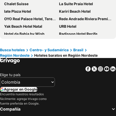
Chalet Suisse
La Suite Praia Hotel
Iate Plaza Hotel
Kariri Beach Hotel
OYO Real Palace Hotel, Teresina
Rede Andrade Riviera Premium
Yak Beach Hotel Natal
URB Hotel
Hotel da Bahia by Wish
Radisson Hotel Recife
Rede Andrade Casa Blanca
Hotel Aldeia da Praia
Hilton Garden Inn Maceio
Gran Mareiro Hotel
Busca hoteles
Centro- y Sudamérica
Brasil
Región Nordeste
Hoteles baratos en Región Nordeste
Hotel Parque das Fontes
Rede Andrade Vela Branca
Ocean Palace Beach Resort & Bungalows
Rede Andrade Barra
Facebook
Twitter
Insta
Yo
El Aram Imirá Beach Resort
All Blue
Elige tu país
Vila Gale Salvador
Vila Sancar Pousada
Por Do Sol Praia Hotel
Makai Resort All Inclusive Convention Aracaju
Agregar en Google
Rede Andrade SLZ
Hotel Paraíso Natal - Beira Mar
Encuentra nuestros resultados
fácilmente: agrega trivago como
Rede Andrade Plaza Salvador
VILA DO MAR Natal
fuente preferida en Google.
Compañía
Ondina Apart Hotel
Rede Andrade Estrela Dalva Praia Hotel