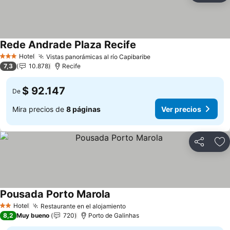
Rede Andrade Plaza Recife
Hotel
Vistas panorámicas al río Capibaribe
3 Estrellas
7,3
10.878
Recife
$ 92.147
De
Mira precios de
8 páginas
Ver precios
Compartir
Ag
Pousada Porto Marola
Hotel
Restaurante en el alojamiento
2 Estrellas
8,2
Muy bueno
720
Porto de Galinhas