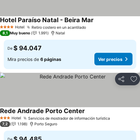
Hotel Paraíso Natal - Beira Mar
Hotel
Retiro costero en un acantilado
4 Estrellas
8,1
Muy bueno
1.991
Natal
$ 94.047
De
Mira precios de
6 páginas
Ver precios
Compartir
Ag
Rede Andrade Porto Center
Hotel
Servicios de mostrador de información turística
3 Estrellas
7,2
1.198
Porto Seguro
$ 94.485
De