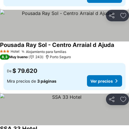
Compartir
Ag
Pousada Ray Sol - Centro Arraial d Ajuda
Hotel
Alojamiento para familias
3 Estrellas
8,3
Muy bueno
243
Porto Seguro
$ 79.620
De
Mira precios de
3 páginas
Ver precios
Compartir
Ag
SSA 33 Hotel