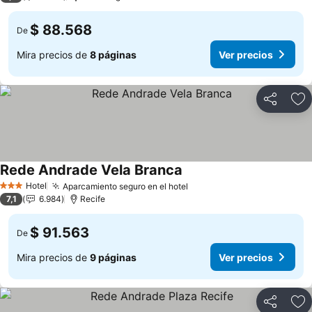
$ 88.568
De
Mira precios de
8 páginas
Ver precios
Compartir
Ag
Rede Andrade Vela Branca
Hotel
Aparcamiento seguro en el hotel
3 Estrellas
7,1
6.984
Recife
$ 91.563
De
Mira precios de
9 páginas
Ver precios
Compartir
Ag