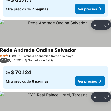
$ 63.477
De
Mira precios de
7 páginas
Ver precios
Compartir
Ag
Rede Andrade Ondina Salvador
Hotel
Estancia económica frente a la playa
3 Estrellas
6,4
2.792
Salvador de Bahía
$ 70.124
De
Mira precios de
6 páginas
Ver precios
Compartir
Ag