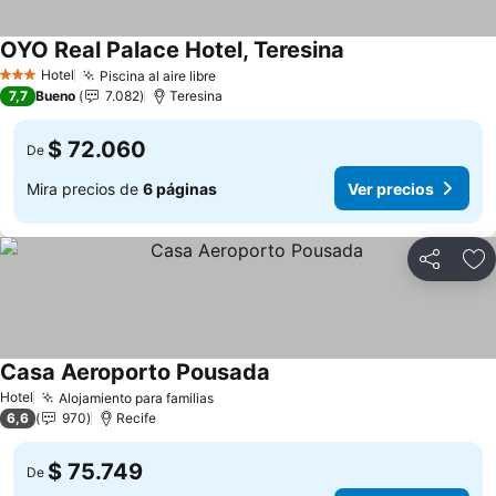
OYO Real Palace Hotel, Teresina
Hotel
Piscina al aire libre
3 Estrellas
7,7
Bueno
7.082
Teresina
$ 72.060
De
Mira precios de
6 páginas
Ver precios
Compartir
Ag
Casa Aeroporto Pousada
Hotel
Alojamiento para familias
6,6
970
Recife
$ 75.749
De