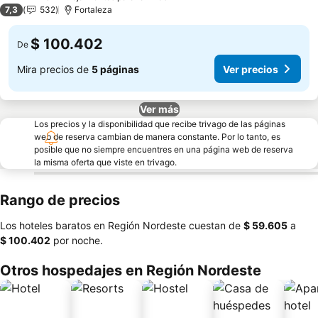
3 Estrellas
7,3
532
Fortaleza
$ 100.402
De
Mira precios de
5 páginas
Ver precios
Ver más
Los precios y la disponibilidad que recibe trivago de las páginas
web de reserva cambian de manera constante. Por lo tanto, es
posible que no siempre encuentres en una página web de reserva
la misma oferta que viste en trivago.
Rango de precios
Los hoteles baratos en Región Nordeste cuestan de
‎$ 59.605
a
‎$ 100.402
por noche.
Otros hospedajes en Región Nordeste