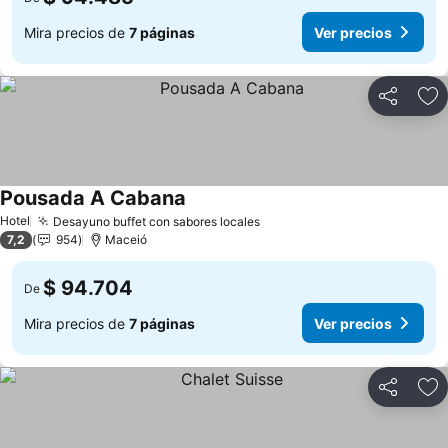
Mira precios de
7 páginas
Ver precios
Compartir
Ag
Pousada A Cabana
Hotel
Desayuno buffet con sabores locales
7,2
954
Maceió
$ 94.704
De
Mira precios de
7 páginas
Ver precios
Compartir
Ag