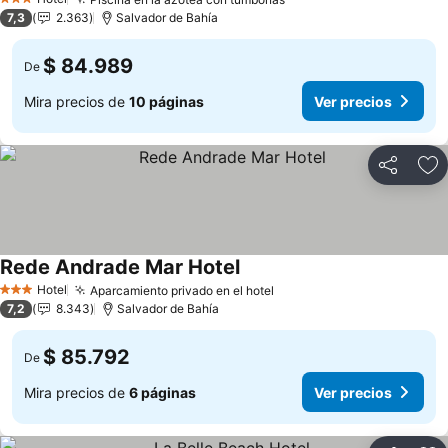
3 Estrellas
7,3
2.363
Salvador de Bahía
$ 84.989
De
Mira precios de
10 páginas
Ver precios
Compartir
Ag
Rede Andrade Mar Hotel
Hotel
Aparcamiento privado en el hotel
3 Estrellas
7,2
8.343
Salvador de Bahía
$ 85.792
De
Mira precios de
6 páginas
Ver precios