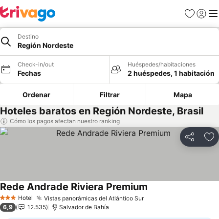
Favoritos
Iniciar 
Me
Destino
Región Nordeste
Check-in/out
Huéspedes/habitaciones
Fechas
2 huéspedes, 1 habitación
Ordenar
Filtrar
Mapa
Hoteles baratos en Región Nordeste, Brasil
Cómo los pagos afectan nuestro ranking
Compartir
Ag
Rede Andrade Riviera Premium
Hotel
Vistas panorámicas del Atlántico Sur
3 Estrellas
6,9
12.535
Salvador de Bahía