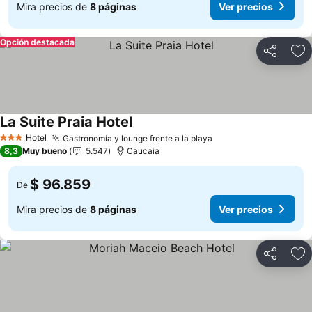
Mira precios de
8 páginas
Ver precios
Opción destacada
Compartir
Ag
La Suite Praia Hotel
Hotel
Gastronomía y lounge frente a la playa
3 Estrellas
8,3
Muy bueno
5.547
Caucaia
$ 96.859
De
Mira precios de
8 páginas
Ver precios
Compartir
Ag