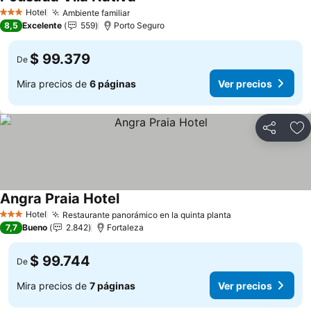
Hotel
Ambiente familiar
3 Estrellas
8,5
Excelente
559
Porto Seguro
$ 99.379
De
Mira precios de
6 páginas
Ver precios
Compartir
Ag
Angra Praia Hotel
Hotel
Restaurante panorámico en la quinta planta
3 Estrellas
7,7
Bueno
2.842
Fortaleza
$ 99.744
De
Mira precios de
7 páginas
Ver precios