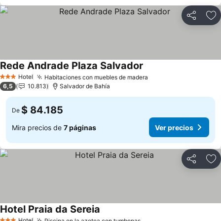
Compartir
Ag
Rede Andrade Plaza Salvador
Hotel
Habitaciones con muebles de madera
3 Estrellas
6,5
10.813
Salvador de Bahía
$ 84.185
De
Mira precios de
7 páginas
Ver precios
Compartir
Ag
Hotel Praia da Sereia
Hotel
Piscina en la azotea con tumbonas