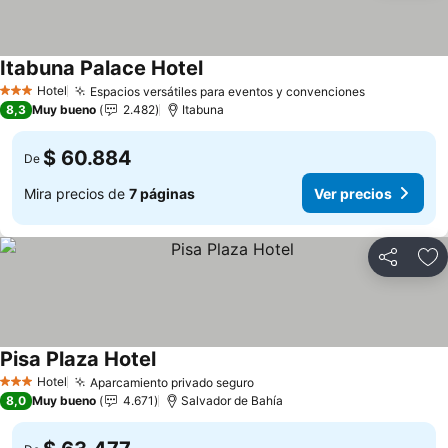
Itabuna Palace Hotel
Hotel
Espacios versátiles para eventos y convenciones
3 Estrellas
8,3
Muy bueno
2.482
Itabuna
$ 60.884
De
Mira precios de
7 páginas
Ver precios
Compartir
Ag
Pisa Plaza Hotel
Hotel
Aparcamiento privado seguro
3 Estrellas
8,0
Muy bueno
4.671
Salvador de Bahía