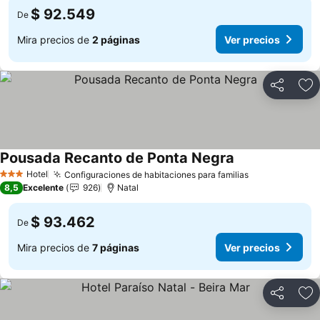
$ 92.549
De
Mira precios de
2 páginas
Ver precios
Compartir
Ag
Pousada Recanto de Ponta Negra
Hotel
Configuraciones de habitaciones para familias
3 Estrellas
8,5
Excelente
926
Natal
$ 93.462
De
Mira precios de
7 páginas
Ver precios
Compartir
Ag