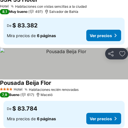
Hotel
Habitaciones con vistas sencillas a la ciudad
8,1
Muy bueno
497
Salvador de Bahía
$ 83.382
De
Mira precios de
6 páginas
Ver precios
Compartir
Ag
Pousada Beija Flor
Hotel
Habitaciones recién renovadas
4 Estrellas
7,9
Bueno
617
Maceió
$ 83.784
De
Mira precios de
6 páginas
Ver precios