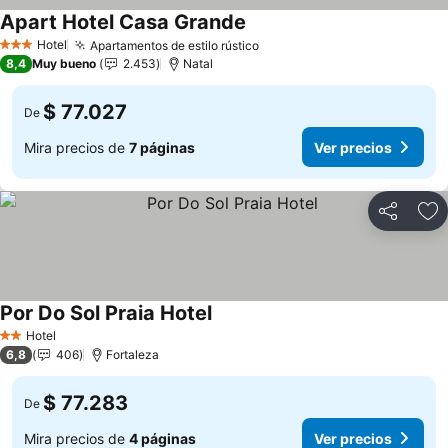
Apart Hotel Casa Grande
Hotel
Apartamentos de estilo rústico
3 Estrellas
8,4
Muy bueno
2.453
Natal
$ 77.027
De
Mira precios de
7 páginas
Ver precios
Compartir
Ag
Por Do Sol Praia Hotel
Hotel
2 Estrellas
6,8
406
Fortaleza
$ 77.283
De
Mira precios de
4 páginas
Ver precios