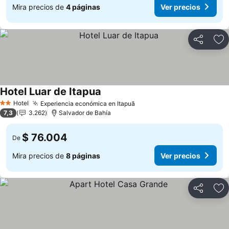
Mira precios de
4 páginas
Ver precios
Compartir
Ag
Hotel Luar de Itapua
Hotel
Experiencia económica en Itapuã
2 Estrellas
7,3
3.262
Salvador de Bahía
$ 76.004
De
Mira precios de
8 páginas
Ver precios
Compartir
Ag