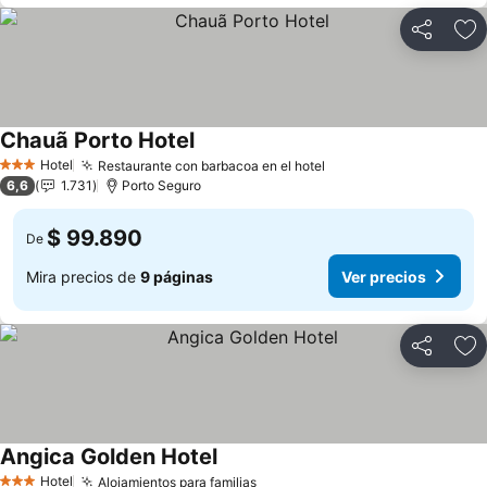
Compartir
Ag
Chauã Porto Hotel
Hotel
Restaurante con barbacoa en el hotel
3 Estrellas
6,6
1.731
Porto Seguro
$ 99.890
De
Mira precios de
9 páginas
Ver precios
Compartir
Ag
Angica Golden Hotel
Hotel
Alojamientos para familias