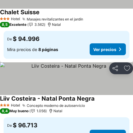
Chalet Suisse
Hotel
Masajes revitalizantes en el jardín
3 Estrellas
8,5
Excelente
3.562
Natal
$ 94.996
De
Mira precios de
8 páginas
Ver precios
Compartir
Ag
Liiv Costeira - Natal Ponta Negra
Hotel
Concepto moderno de autoservicio
3 Estrellas
8,4
Muy bueno
1.056
Natal
$ 96.713
De