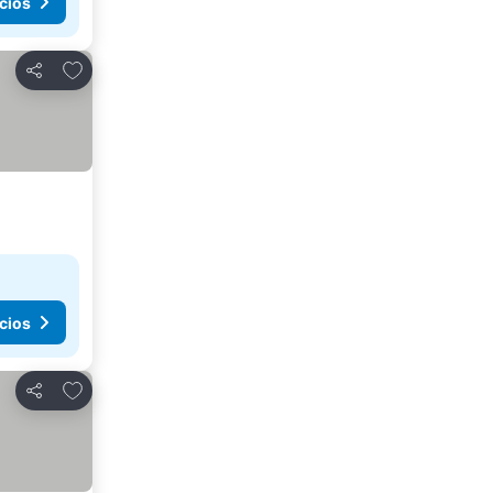
cios
Agregar a favoritos
Compartir
cios
Agregar a favoritos
Compartir