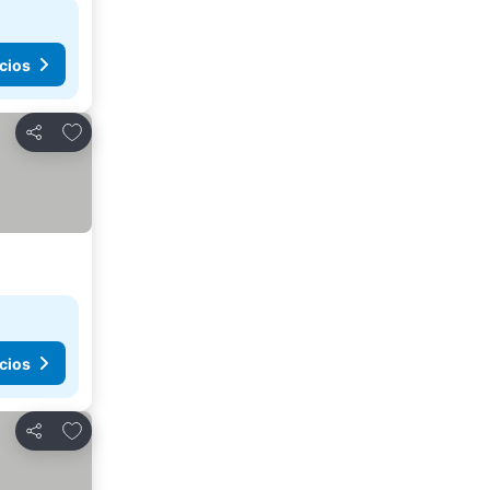
cios
Agregar a favoritos
Compartir
cios
Agregar a favoritos
Compartir