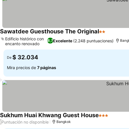
Sawatdee Guesthouse The Original
2 Estrellas
Edificio histórico con
Excelente
(2.248 puntuaciones)
8,7
Bang
encanto renovado
$ 32.034
De
Mira precios de
7 páginas
Sukhum Huai Khwang Guest House
3 Estrellas
Puntuación no disponible
/
Bangkok