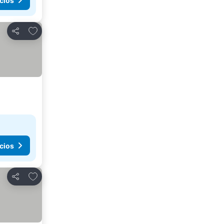
cios
Agregar a favoritos
Compartir
cios
Agregar a favoritos
Compartir