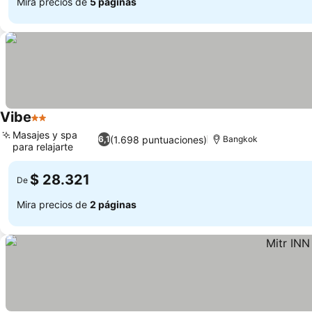
Mira precios de
5 páginas
Vibe
2 Estrellas
Masajes y spa
(1.698 puntuaciones)
6,1
Bangkok
para relajarte
$ 28.321
De
Mira precios de
2 páginas