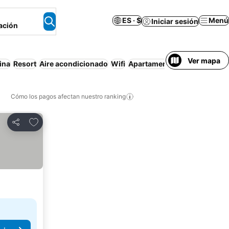
ES · $
Menú
Iniciar sesión
ación
Ver mapa
ina
Resort
Aire acondicionado
Wifi
Apartamento amueblado
Pl
Cómo los pagos afectan nuestro ranking
Agregar a favoritos
Compartir