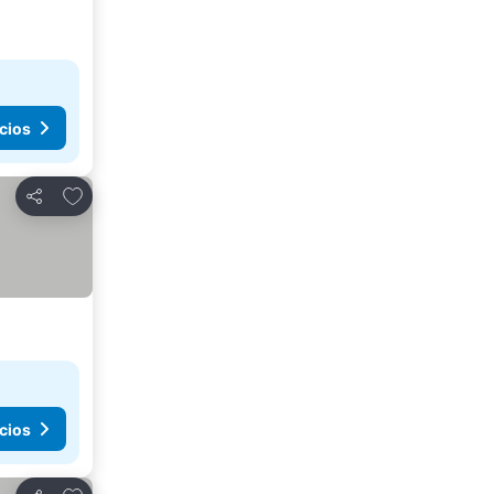
cios
Agregar a favoritos
Compartir
cios