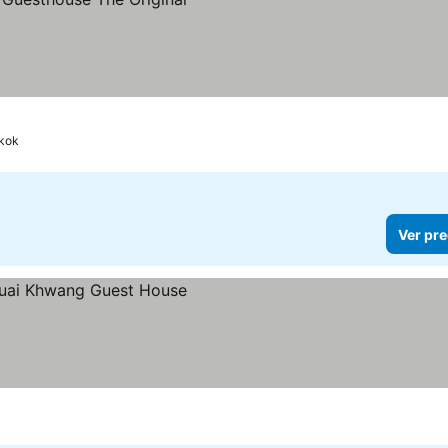
kok
Ver pre