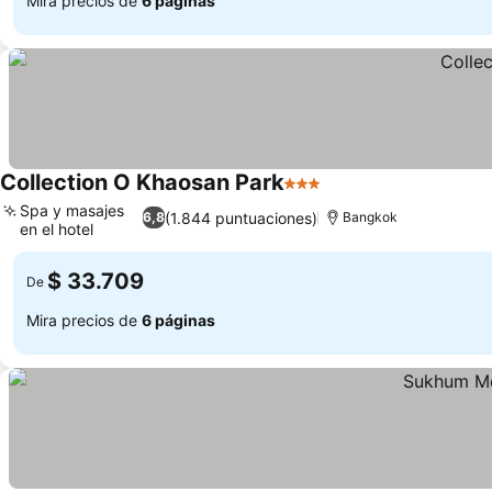
Mira precios de
6 páginas
Collection O Khaosan Park
3 Estrellas
Spa y masajes
(1.844 puntuaciones)
6,8
Bangkok
en el hotel
$ 33.709
De
Mira precios de
6 páginas