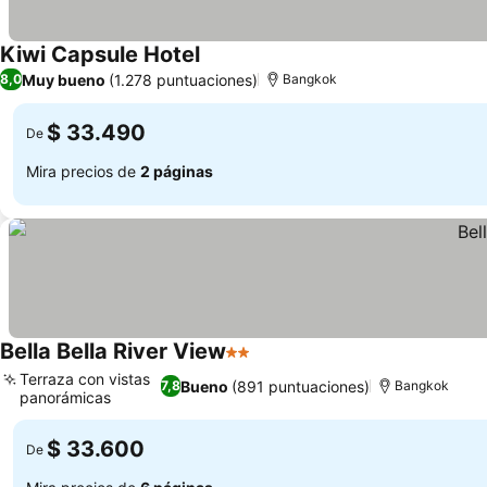
Kiwi Capsule Hotel
Muy bueno
(1.278 puntuaciones)
8,0
Bangkok
$ 33.490
De
Mira precios de
2 páginas
Bella Bella River View
2 Estrellas
Terraza con vistas
Bueno
(891 puntuaciones)
7,8
Bangkok
panorámicas
$ 33.600
De