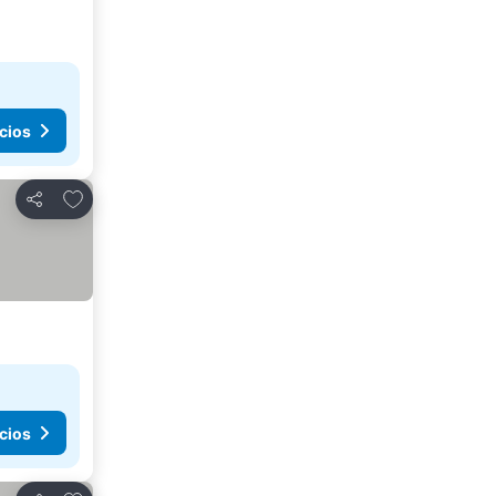
cios
Agregar a favoritos
Compartir
cios