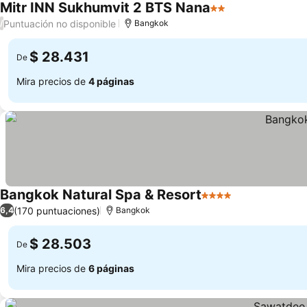
Mitr INN Sukhumvit 2 BTS Nana
2 Estrellas
Puntuación no disponible
/
Bangkok
$ 28.431
De
Mira precios de
4 páginas
Bangkok Natural Spa & Resort
4 Estrellas
(170 puntuaciones)
6,4
Bangkok
$ 28.503
De
Mira precios de
6 páginas