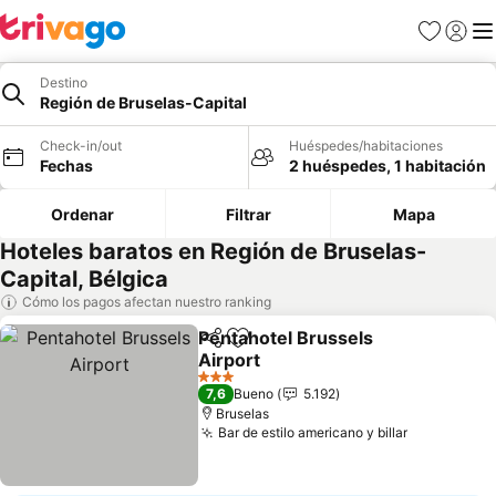
Favoritos
Iniciar 
Me
Destino
Región de Bruselas-Capital
Check-in/out
Huéspedes/habitaciones
Fechas
2 huéspedes, 1 habitación
Ordenar
Filtrar
Mapa
Hoteles baratos en Región de Bruselas-
Capital, Bélgica
Cómo los pagos afectan nuestro ranking
Pentahotel Brussels
Compartir
Agregar a favoritos
Airport
3 Estrellas
7,6
Bueno
5.192
Bruselas
Bar de estilo americano y billar