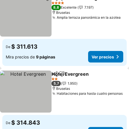
Compartir
Agregar a favoritos
4 Estrellas
8,8
Excelente
7.197
Bruselas
Amplia terraza panorámica en la azotea
$ 311.613
De
Mira precios de
9 páginas
Ver precios
Hotel Evergreen
Compartir
Agregar a favoritos
2 Estrellas
5,7
1.950
Bruselas
Habitaciones para hasta cuatro personas
$ 314.843
De