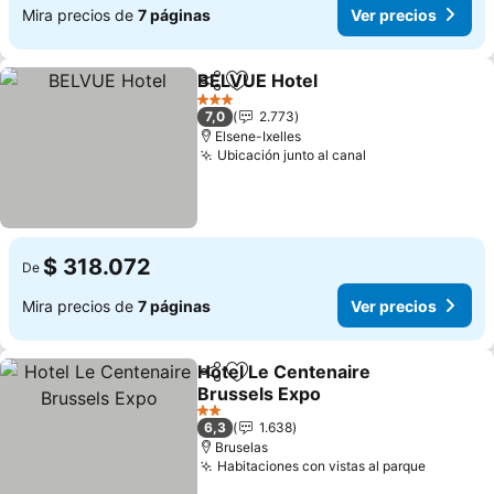
Mira precios de
7 páginas
Ver precios
BELVUE Hotel
Compartir
Agregar a favoritos
3 Estrellas
7,0
2.773
Elsene-Ixelles
Ubicación junto al canal
$ 318.072
De
Mira precios de
7 páginas
Ver precios
Hotel Le Centenaire
Compartir
Agregar a favoritos
Brussels Expo
2 Estrellas
6,3
1.638
Bruselas
Habitaciones con vistas al parque