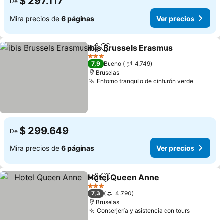
$ 297.117
De
Mira precios de
6 páginas
Ver precios
ibis Brussels Erasmus
Compartir
Agregar a favoritos
3 Estrellas
7,9
Bueno
4.749
Bruselas
Entorno tranquilo de cinturón verde
$ 299.649
De
Mira precios de
6 páginas
Ver precios
Hotel Queen Anne
Compartir
Agregar a favoritos
3 Estrellas
7,3
4.790
Bruselas
Conserjería y asistencia con tours