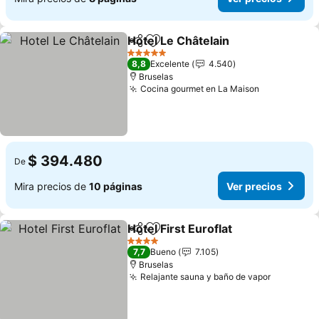
Hotel Le Châtelain
Compartir
Agregar a favoritos
5 Estrellas
8,8
Excelente
4.540
Bruselas
Cocina gourmet en La Maison
$ 394.480
De
Mira precios de
10 páginas
Ver precios
Hotel First Euroflat
Compartir
Agregar a favoritos
4 Estrellas
7,7
Bueno
7.105
Bruselas
Relajante sauna y baño de vapor