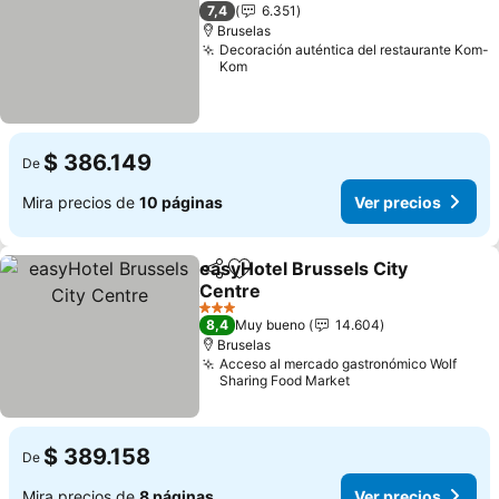
3 Estrellas
7,4
6.351
Bruselas
Decoración auténtica del restaurante Kom-
Kom
$ 386.149
De
Mira precios de
10 páginas
Ver precios
easyHotel Brussels City
Compartir
Agregar a favoritos
Centre
3 Estrellas
8,4
Muy bueno
14.604
Bruselas
Acceso al mercado gastronómico Wolf
Sharing Food Market
$ 389.158
De
Mira precios de
8 páginas
Ver precios