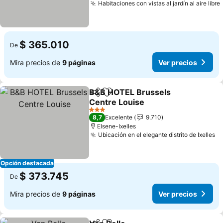
Habitaciones con vistas al jardín al aire libre
$ 365.010
De
Mira precios de
9 páginas
Ver precios
B&B HOTEL Brussels
Compartir
Agregar a favoritos
Centre Louise
3 Estrellas
8,7
Excelente
9.710
Elsene-Ixelles
Ubicación en el elegante distrito de Ixelles
Opción destacada
$ 373.745
De
Mira precios de
9 páginas
Ver precios