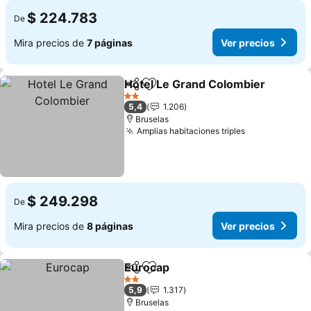
$ 224.783
De
Mira precios de
7 páginas
Ver precios
Hotel Le Grand Colombier
Compartir
Agregar a favoritos
2 Estrellas
5,4
1.206
Bruselas
Amplias habitaciones triples
$ 249.298
De
Mira precios de
8 páginas
Ver precios
Eurocap
Compartir
Agregar a favoritos
2 Estrellas
5,9
1.317
Bruselas