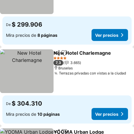
$ 299.906
De
Mira precios de
8 páginas
Ver precios
New Hotel Charlemagne
Compartir
Agregar a favoritos
4 Estrellas
7,3
3.665
Bruselas
Terrazas privadas con vistas a la ciudad
$ 304.310
De
Mira precios de
10 páginas
Ver precios
YOOMA Urban Lodge