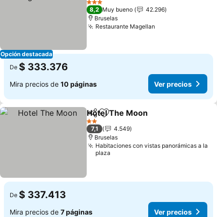
3 Estrellas
8,2
Muy bueno
42.296
Bruselas
Restaurante Magellan
Opción destacada
$ 333.376
De
Mira precios de
10 páginas
Ver precios
Hotel The Moon
Compartir
Agregar a favoritos
2 Estrellas
7,1
4.549
Bruselas
Habitaciones con vistas panorámicas a la
plaza
$ 337.413
De
Mira precios de
7 páginas
Ver precios