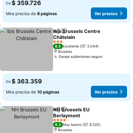
$ 359.726
De
Mira precios de
8 páginas
Ver precios
ibis Brussels Centre
Compartir
Agregar a favoritos
Châtelain
3 Estrellas
8,5
Excelente
3.044
Bruselas
Garaje subterráneo seguro
$ 363.359
De
Mira precios de
10 páginas
Ver precios
NH Brussels EU
Compartir
Agregar a favoritos
Berlaymont
4 Estrellas
8,3
Muy bueno
8.320
Bruselas