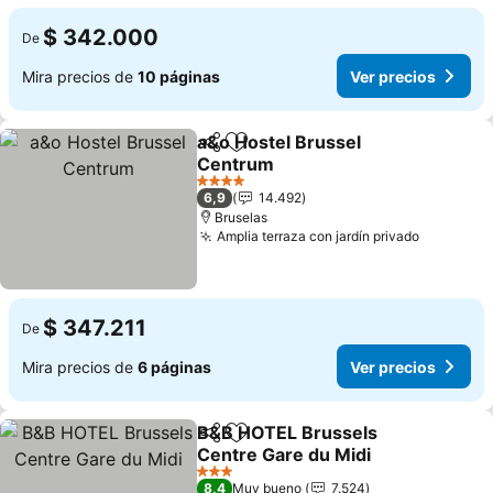
$ 342.000
De
Mira precios de
10 páginas
Ver precios
a&o Hostel Brussel
Compartir
Agregar a favoritos
Centrum
4 Estrellas
6,9
14.492
Bruselas
Amplia terraza con jardín privado
$ 347.211
De
Mira precios de
6 páginas
Ver precios
B&B HOTEL Brussels
Compartir
Agregar a favoritos
Centre Gare du Midi
3 Estrellas
8,4
Muy bueno
7.524