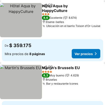
Hôtel Aqua by
Compartir
Agregar a favoritos
HappyCulture
3 Estrellas
8,6
Excelente
8.674
Elsene-Ixelles
Ubicación en el barrio Toison d'Or-Louise
$ 359.175
De
Mira precios de
8 páginas
Ver precios
Martin's Brussels EU
Compartir
Agregar a favoritos
4 Estrellas
8,3
Muy bueno
4.629
Bruselas
Bar y restaurante Icones