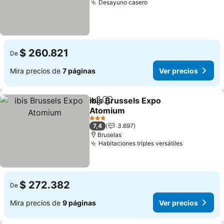
Desayuno casero
$ 260.821
De
Mira precios de
7 páginas
Ver precios
ibis Brussels Expo
Compartir
Agregar a favoritos
Atomium
3 Estrellas
7,4
3.697
Bruselas
Habitaciones triples versátiles
$ 272.382
De
Mira precios de
9 páginas
Ver precios