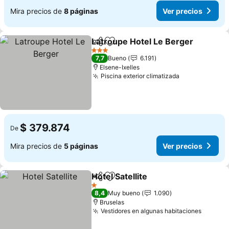
Mira precios de
8 páginas
Ver precios
Latroupe Hotel Le Berger
Compartir
Agregar a favoritos
3 Estrellas
7,7
Bueno
6.191
Elsene-Ixelles
Piscina exterior climatizada
$ 379.874
De
Mira precios de
5 páginas
Ver precios
Hotel Satellite
Compartir
Agregar a favoritos
1 Estrellas
8,4
Muy bueno
1.090
Bruselas
Vestidores en algunas habitaciones