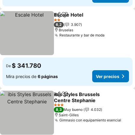
Escale Hotel
Compartir
Agregar a favoritos
2 Estrellas
6,2
3.907
Bruselas
Restaurante y bar de moda
$ 341.780
De
Mira precios de
6 páginas
Ver precios
ibis Styles Brussels
Compartir
Agregar a favoritos
Centre Stephanie
3 Estrellas
8,3
Muy bueno
4.032
Saint-Gilles
Gimnasio con equipamiento esencial