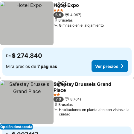
Hotel Expo
Compartir
Agregar a favoritos
3 Estrellas
6,9
4.097
Bruselas
Gimnasio en el alojamiento
$ 274.840
De
Mira precios de
7 páginas
Ver precios
Safestay Brussels Grand
Compartir
Agregar a favoritos
Place
2 Estrellas
7,0
8.764
Bruselas
Habitaciones en planta alta con vistas a la
ciudad
Opción destacada