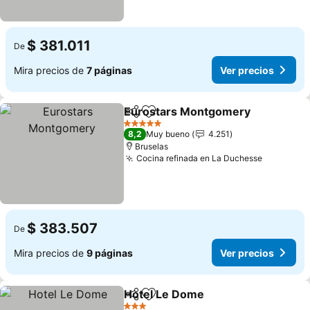
$ 381.011
De
Mira precios de
7 páginas
Ver precios
Eurostars Montgomery
Compartir
Agregar a favoritos
5 Estrellas
8,2
Muy bueno
4.251
Bruselas
Cocina refinada en La Duchesse
$ 383.507
De
Mira precios de
9 páginas
Ver precios
Hotel Le Dome
Compartir
Agregar a favoritos