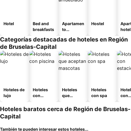
Hotel
Bed and
Apartamen
Hostel
Apar
breakfasts
to
hotel
amueblad
Categorías destacadas de hoteles en Región
o
de Bruselas-Capital
Hoteles de
Hoteles
Hoteles
Hoteles
Hote
lujo
con
que
con spa
con
piscina
aceptan
esta
mascotas
mien
Hoteles baratos cerca de Región de Bruselas-
Capital
También te pueden interesar estos hoteles...