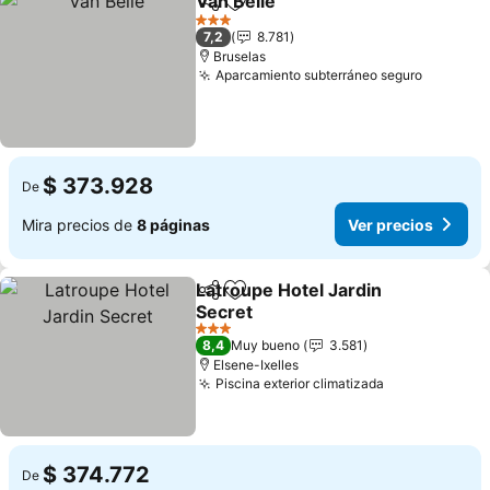
Van Belle
Compartir
Agregar a favoritos
3 Estrellas
7,2
8.781
Bruselas
Aparcamiento subterráneo seguro
$ 373.928
De
Mira precios de
8 páginas
Ver precios
Latroupe Hotel Jardin
Compartir
Agregar a favoritos
Secret
3 Estrellas
8,4
Muy bueno
3.581
Elsene-Ixelles
Piscina exterior climatizada
$ 374.772
De