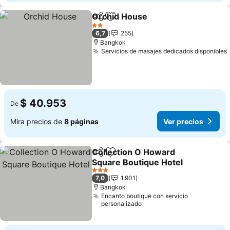
Orchid House
Compartir
Agregar a favoritos
Ver precios
2 Estrellas
6,7
255
Bangkok
Servicios de masajes dedicados disponibles
$ 40.953
De
Mira precios de
8 páginas
Ver precios
Collection O Howard
Compartir
Agregar a favoritos
Square Boutique Hotel
Ver precios
3 Estrellas
7,0
1.901
Bangkok
Encanto boutique con servicio
personalizado