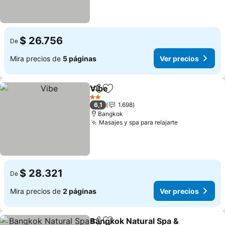
$ 26.756
De
Mira precios de
5 páginas
Ver precios
Vibe
Compartir
Agregar a favoritos
Ver precios
2 Estrellas
6,1
1.698
Bangkok
Masajes y spa para relajarte
Ver precios
$ 28.321
De
Mira precios de
2 páginas
Ver precios
Bangkok Natural Spa &