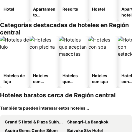
Hotel
Apartamen
Resorts
Hostel
Apar
to
hotel
amueblad
Categorías destacadas de hoteles en Región
o
central
Hoteles de
Hoteles
Hoteles
Hoteles
Hote
lujo
con
que
con spa
con
piscina
aceptan
esta
mascotas
mien
Hoteles baratos cerca de Región central
También te pueden interesar estos hoteles...
Grand 5 Hotel & Plaza Sukhumvit Bangkok
Shangri-La Bangkok
Aspira Gems Center Silom
Baiyoke Sky Hotel