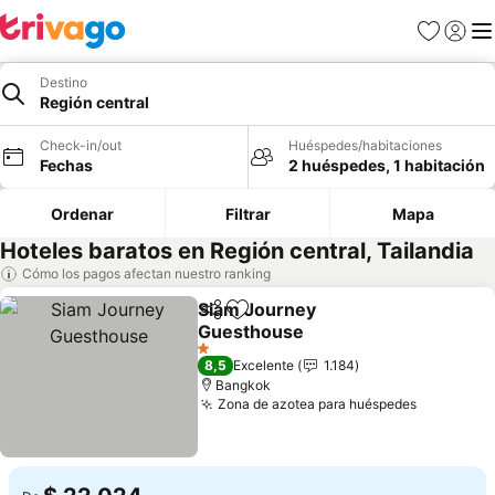
Favoritos
Iniciar 
Me
Destino
Región central
Check-in/out
Huéspedes/habitaciones
Fechas
2 huéspedes, 1 habitación
Ordenar
Filtrar
Mapa
Hoteles baratos en Región central, Tailandia
Cómo los pagos afectan nuestro ranking
Siam Journey
Compartir
Agregar a favoritos
Guesthouse
Ver precios
1 Estrellas
8,5
Excelente
1.184
Bangkok
Zona de azotea para huéspedes
Ver preci