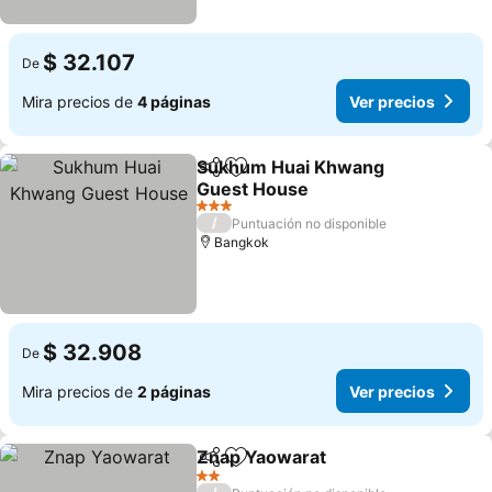
$ 32.107
De
Mira precios de
4 páginas
Ver precios
Sukhum Huai Khwang
Compartir
Agregar a favoritos
Guest House
Ver precios
3 Estrellas
/
Puntuación no disponible
Bangkok
$ 32.908
De
Mira precios de
2 páginas
Ver precios
Znap Yaowarat
Compartir
Agregar a favoritos
Ver precios
2 Estrellas