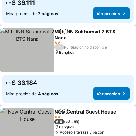
$ 36.111
De
Mira precios de
2 páginas
Ver precios
Mitr INN Sukhumvit 2 BTS
Compartir
Agregar a favoritos
Nana
Ver precios
2 Estrellas
/
Puntuación no disponible
Bangkok
$ 36.184
De
Mira precios de
4 páginas
Ver precios
New Central Guest House
Compartir
Agregar a favoritos
2 Estrellas
6,8
469
Bangkok
Acceso a terraza y balcón
Ver precios