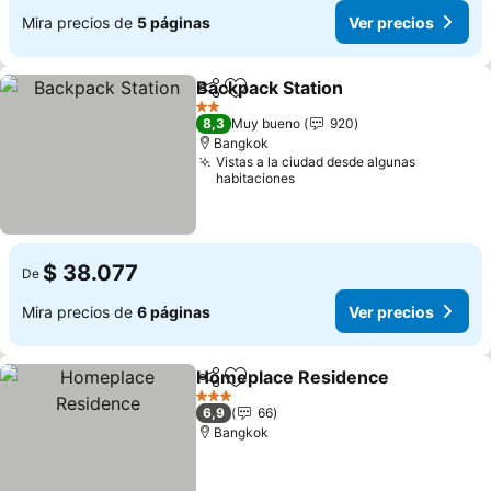
Mira precios de
5 páginas
Ver precios
Backpack Station
Compartir
Agregar a favoritos
Ver preci
2 Estrellas
8,3
Muy bueno
920
Bangkok
Vistas a la ciudad desde algunas
habitaciones
$ 38.077
De
Mira precios de
6 páginas
Ver precios
Homeplace Residence
Compartir
Agregar a favoritos
Ver
3 Estrellas
6,9
66
Bangkok