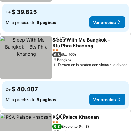
$ 39.825
De
Mira precios de
6 páginas
Ver precios
Sleep With Me Bangkok -
Compartir
Agregar a favoritos
Bts Phra Khanong
Ver precios
2 Estrellas
6,3
922
Bangkok
Terraza en la azotea con vistas a la ciudad
V
$ 40.407
De
Mira precios de
6 páginas
Ver precios
PSA Palace Khaosan
Compartir
Agregar a favoritos
Ver p
2 Estrellas
9,8
Excelente
8