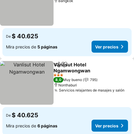
Bangkok
$ 40.625
De
Mira precios de
5 páginas
Ver precios
Vanlisut Hotel
Compartir
Agregar a favoritos
Ngamwongwan
Ver precios
3 Estrellas
8,0
Muy bueno
795
Nonthaburi
Servicios relajantes de masajes y salón
Ver 
$ 40.625
De
Mira precios de
6 páginas
Ver precios