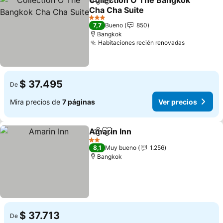
Collection O The Bangkok
Compartir
Agregar a favoritos
Cha Cha Suite
Ver precios
3 Estrellas
7,7
Bueno
850
Bangkok
Habitaciones recién renovadas
Ver preci
$ 37.495
De
Mira precios de
7 páginas
Ver precios
Amarin Inn
Compartir
Agregar a favoritos
Ver precios
2 Estrellas
8,1
Muy bueno
1.256
Bangkok
$ 37.713
De