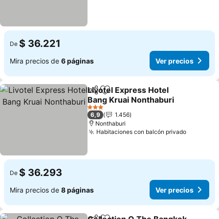
$ 36.221
De
Mira precios de
6 páginas
Ver precios
Livotel Express Hotel
Compartir
Agregar a favoritos
Bang Kruai Nonthaburi
Ver precios
3 Estrellas
6,9
1.456
Nonthaburi
Habitaciones con balcón privado
Ver prec
$ 36.293
De
Mira precios de
8 páginas
Ver precios