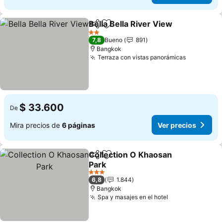
Bella Bella River View
Compartir
Agregar a favoritos
Ver 
2 Estrellas
7,8
Bueno
891
Bangkok
Terraza con vistas panorámicas
Ver preci
$ 33.600
De
Mira precios de
6 páginas
Ver precios
Collection O Khaosan
Compartir
Agregar a favoritos
Park
Ver precios
3 Estrellas
6,8
1.844
Bangkok
Spa y masajes en el hotel
Ver precios