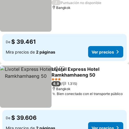
3 Estrellas
/
Puntuación no disponible
Bangkok
$ 39.461
De
Mira precios de
2 páginas
Ver precios
Livotel Express Hotel
Compartir
Agregar a favoritos
Ramkhamhaeng 50
Ver precios
3 Estrellas
6,9
1.315
Bangkok
Bien conectado con el transporte público
Ve
$ 39.606
De
Mira precios de
2 páginas
Ver precios