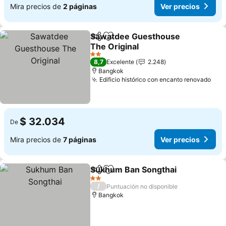
Mira precios de
2 páginas
Ver precios
Sawatdee Guesthouse
Compartir
Agregar a favoritos
The Original
Ver precios
2 Estrellas
8,7
Excelente
2.248
Bangkok
Edificio histórico con encanto renovado
Ver
$ 32.034
De
Mira precios de
7 páginas
Ver precios
Sukhum Ban Songthai
Compartir
Agregar a favoritos
Ver 
2 Estrellas
/
Puntuación no disponible
Bangkok