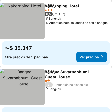
Nakornping Hotel
Compartir
Agregar a favoritos
Ver prec
3 Estrellas
6,5
497
Bangkok
Auténtico hotel tailandés de estilo antiguo
Ve
$ 35.347
De
Mira precios de
5 páginas
Ver precios
Bangna Suvarnabhumi
Compartir
Agregar a favoritos
Guest House
Ver precios
2 Estrellas
/
Puntuación no disponible
Bangkok