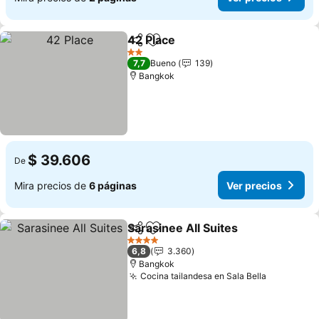
42 Place
Compartir
Agregar a favoritos
Ver precios
2 Estrellas
7,7
Bueno
139
Bangkok
$ 39.606
De
Mira precios de
6 páginas
Ver precios
Sarasinee All Suites
Compartir
Agregar a favoritos
Ver pr
4 Estrellas
6,8
3.360
Bangkok
Cocina tailandesa en Sala Bella
Ver preci