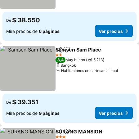
$ 38.550
De
Mira precios de
6 páginas
Ver precios
Samsen Sam Place
Compartir
Agregar a favoritos
Ver pre
2 Estrellas
8,4
Muy bueno
5.213
Bangkok
Habitaciones con artesanía local
Ver prec
$ 39.351
De
Mira precios de
9 páginas
Ver precios
SURANG MANSION
Compartir
Agregar a favoritos
Ver pre