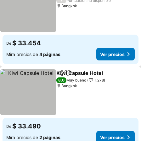
/
Puntuación no disponible
Bangkok
$ 33.454
De
Mira precios de
4 páginas
Ver precios
Kiwi Capsule Hotel
Compartir
Agregar a favoritos
Ver pre
8,0
Muy bueno
1.278
Bangkok
$ 33.490
De
Mira precios de
2 páginas
Ver precios