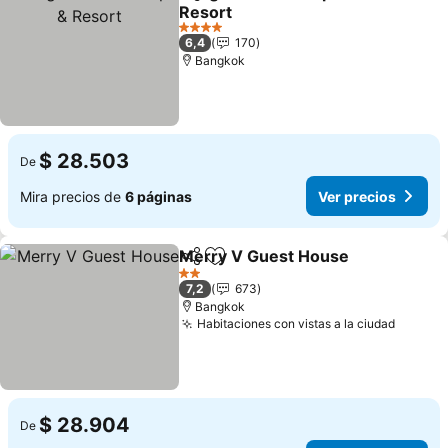
Compartir
Agregar a favoritos
Resort
Ver precios
4 Estrellas
6,4
170
Bangkok
$ 28.503
De
Mira precios de
6 páginas
Ver precios
Merry V Guest House
Compartir
Agregar a favoritos
Ver 
2 Estrellas
7,2
673
Bangkok
Habitaciones con vistas a la ciudad
Ver pr
$ 28.904
De