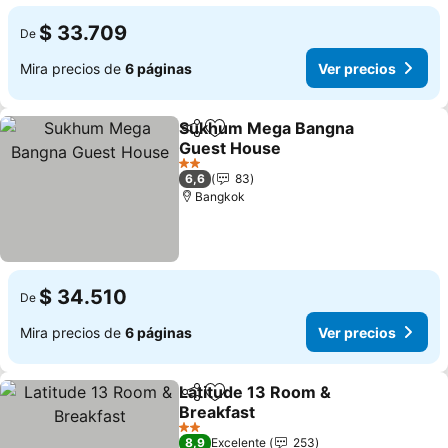
$ 33.709
De
Mira precios de
6 páginas
Ver precios
Sukhum Mega Bangna
Compartir
Agregar a favoritos
Guest House
Ver precios
2 Estrellas
6,6
83
Bangkok
$ 34.510
De
Mira precios de
6 páginas
Ver precios
Latitude 13 Room &
Compartir
Agregar a favoritos
Breakfast
Ver precios
2 Estrellas
8,9
Excelente
253