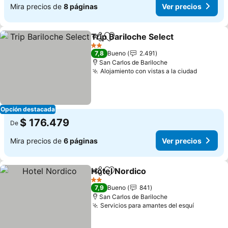
Mira precios de
8 páginas
Ver precios
Trip Bariloche Select
Compartir
Agregar a favoritos
2 Estrellas
7,8
Bueno
2.491
San Carlos de Bariloche
Alojamiento con vistas a la ciudad
Opción destacada
$ 176.479
De
Mira precios de
6 páginas
Ver precios
Hotel Nordico
Compartir
Agregar a favoritos
2 Estrellas
7,9
Bueno
841
San Carlos de Bariloche
Servicios para amantes del esquí