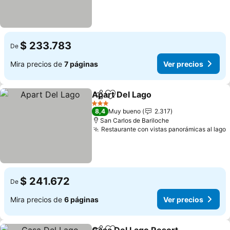
$ 233.783
De
Mira precios de
7 páginas
Ver precios
Apart Del Lago
Compartir
Agregar a favoritos
3 Estrellas
8,4
Muy bueno
2.317
San Carlos de Bariloche
Restaurante con vistas panorámicas al lago
$ 241.672
De
Mira precios de
6 páginas
Ver precios