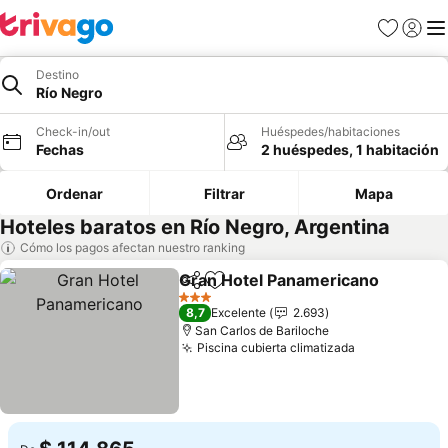
Favoritos
Iniciar 
Me
Destino
Río Negro
Check-in/out
Huéspedes/habitaciones
Fechas
2 huéspedes, 1 habitación
Ordenar
Filtrar
Mapa
Hoteles baratos en Río Negro, Argentina
Cómo los pagos afectan nuestro ranking
Gran Hotel Panamericano
Compartir
Agregar a favoritos
3 Estrellas
8,7
Excelente
2.693
San Carlos de Bariloche
Piscina cubierta climatizada