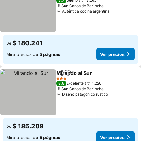
7,7
Bueno
3.265
San Carlos de Bariloche
Auténtica cocina argentina
$ 180.241
De
Mira precios de
5 páginas
Ver precios
Mirando al Sur
Compartir
Agregar a favoritos
3 Estrellas
8,8
Excelente
1.226
San Carlos de Bariloche
Diseño patagónico rústico
$ 185.208
De
Mira precios de
5 páginas
Ver precios