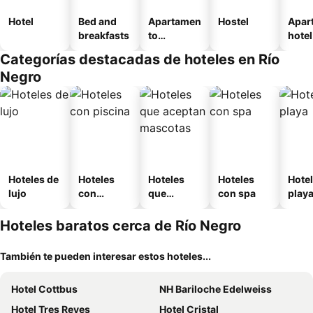
Hotel
Bed and
Apartamen
Hostel
Apar
breakfasts
to
hotel
amueblad
Categorías destacadas de hoteles en Río
o
Negro
Hoteles de
Hoteles
Hoteles
Hoteles
Hotel
lujo
con
que
con spa
play
piscina
aceptan
mascotas
Hoteles baratos cerca de Río Negro
También te pueden interesar estos hoteles...
Hotel Cottbus
NH Bariloche Edelweiss
Hotel Tres Reyes
Hotel Cristal