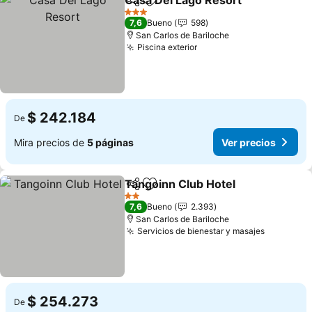
Casa Del Lago Resort
Compartir
Agregar a favoritos
3 Estrellas
7,6
Bueno
598
San Carlos de Bariloche
Piscina exterior
$ 242.184
De
Mira precios de
5 páginas
Ver precios
Tangoinn Club Hotel
Compartir
Agregar a favoritos
2 Estrellas
7,6
Bueno
2.393
San Carlos de Bariloche
Servicios de bienestar y masajes
$ 254.273
De