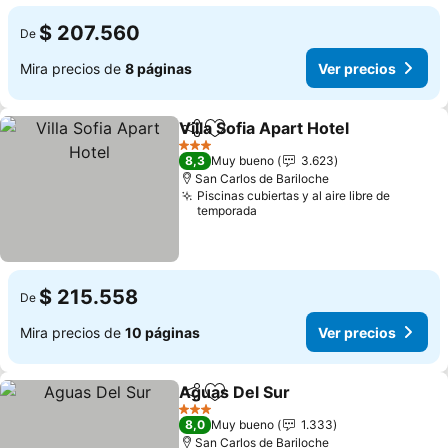
$ 207.560
De
Mira precios de
8 páginas
Ver precios
Villa Sofia Apart Hotel
Compartir
Agregar a favoritos
3 Estrellas
8,3
Muy bueno
3.623
San Carlos de Bariloche
Piscinas cubiertas y al aire libre de
temporada
$ 215.558
De
Mira precios de
10 páginas
Ver precios
Aguas Del Sur
Compartir
Agregar a favoritos
3 Estrellas
8,0
Muy bueno
1.333
San Carlos de Bariloche