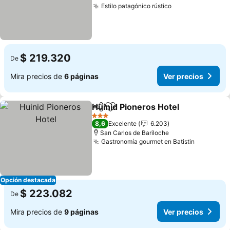
Estilo patagónico rústico
$ 219.320
De
Mira precios de
6 páginas
Ver precios
Huinid Pioneros Hotel
Compartir
Agregar a favoritos
3 Estrellas
8,6
Excelente
6.203
San Carlos de Bariloche
Gastronomía gourmet en Batistin
Opción destacada
$ 223.082
De
Mira precios de
9 páginas
Ver precios