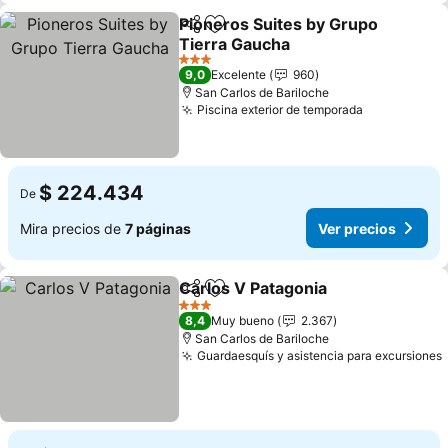
Pioneros Suites by Grupo
Compartir
Agregar a favoritos
Tierra Gaucha
3 Estrellas
9,0
Excelente
960
San Carlos de Bariloche
Piscina exterior de temporada
$ 224.434
De
Mira precios de
7 páginas
Ver precios
Carlos V Patagonia
Compartir
Agregar a favoritos
3 Estrellas
8,4
Muy bueno
2.367
San Carlos de Bariloche
Guardaesquís y asistencia para excursiones