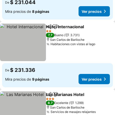
$ 231.044
De
Mira precios de
8 páginas
Ver precios
Hotel Internacional
Compartir
Agregar a favoritos
2 Estrellas
7,7
Bueno
3.731
San Carlos de Bariloche
Habitaciones con vistas al lago
$ 231.336
De
Mira precios de
9 páginas
Ver precios
Las Marianas Hotel
Compartir
Agregar a favoritos
3 Estrellas
8,7
Excelente
1.299
San Carlos de Bariloche
Servicios de masajes relajantes