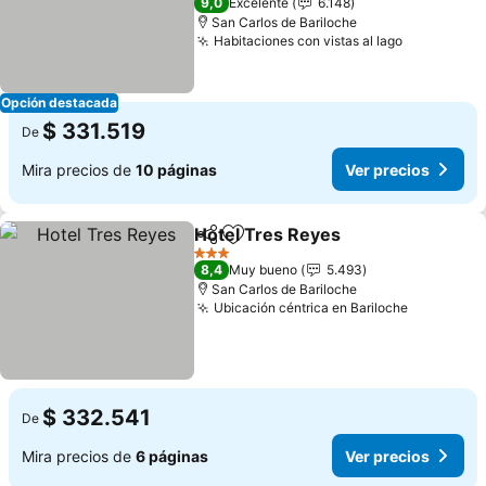
9,0
Excelente
6.148
San Carlos de Bariloche
Habitaciones con vistas al lago
Opción destacada
$ 331.519
De
Mira precios de
10 páginas
Ver precios
Hotel Tres Reyes
Compartir
Agregar a favoritos
3 Estrellas
8,4
Muy bueno
5.493
San Carlos de Bariloche
Ubicación céntrica en Bariloche
$ 332.541
De
Mira precios de
6 páginas
Ver precios