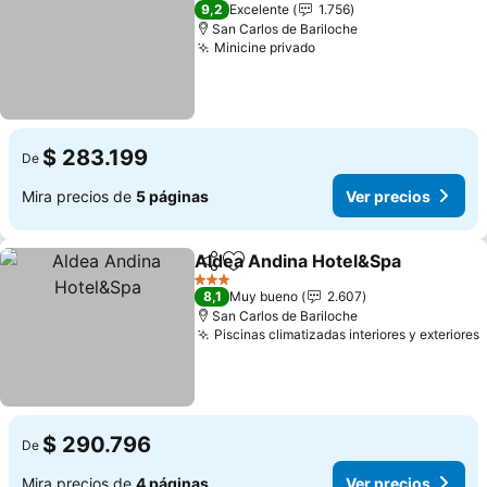
4 Estrellas
9,2
Excelente
1.756
San Carlos de Bariloche
Minicine privado
$ 283.199
De
Mira precios de
5 páginas
Ver precios
Aldea Andina Hotel&Spa
Compartir
Agregar a favoritos
3 Estrellas
8,1
Muy bueno
2.607
San Carlos de Bariloche
Piscinas climatizadas interiores y exteriores
$ 290.796
De
Mira precios de
4 páginas
Ver precios