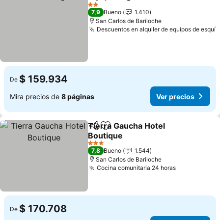
Compartir
Agregar a favoritos
2 Estrellas
7,9
Bueno
1.410
San Carlos de Bariloche
Descuentos en alquiler de equipos de esquí
$ 159.934
De
Mira precios de
8 páginas
Ver precios
Tierra Gaucha Hotel
Compartir
Agregar a favoritos
Boutique
3 Estrellas
7,8
Bueno
1.544
San Carlos de Bariloche
Cocina comunitaria 24 horas
$ 170.708
De