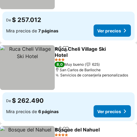
$ 257.012
De
Mira precios de
7 páginas
Ver precios
Ruca Cheli Village Ski
Compartir
Agregar a favoritos
Hotel
3 Estrellas
8,0
Muy bueno
625
San Carlos de Bariloche
Servicios de conserjería personalizados
$ 262.490
De
Mira precios de
6 páginas
Ver precios
Bosque del Nahuel
Compartir
Agregar a favoritos