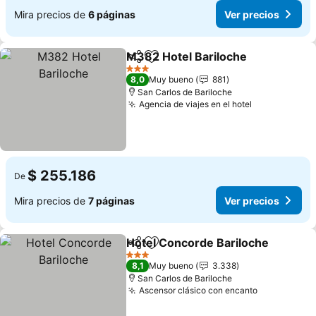
Mira precios de
6 páginas
Ver precios
M382 Hotel Bariloche
Compartir
Agregar a favoritos
3 Estrellas
8,0
Muy bueno
881
San Carlos de Bariloche
Agencia de viajes en el hotel
$ 255.186
De
Mira precios de
7 páginas
Ver precios
Hotel Concorde Bariloche
Compartir
Agregar a favoritos
3 Estrellas
8,1
Muy bueno
3.338
San Carlos de Bariloche
Ascensor clásico con encanto