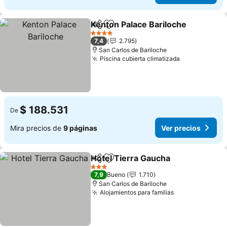
Kenton Palace Bariloche
Compartir
Agregar a favoritos
4 Estrellas
7,4
2.795
San Carlos de Bariloche
Piscina cubierta climatizada
$ 188.531
De
Mira precios de
9 páginas
Ver precios
Hotel Tierra Gaucha
Compartir
Agregar a favoritos
3 Estrellas
7,9
Bueno
1.710
San Carlos de Bariloche
Alojamientos para familias