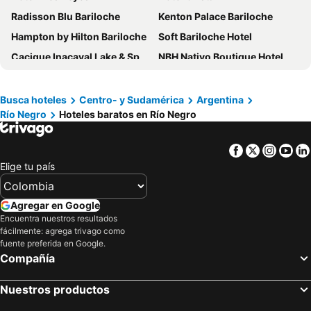
Radisson Blu Bariloche
Kenton Palace Bariloche
Hampton by Hilton Bariloche
Soft Bariloche Hotel
Cacique Inacayal Lake & Spa Hotel
NBH Nativo Boutique Hotel
Sheraton Bariloche Hotel
Hotel Concorde Bariloche
Design Suites Bariloche
Alma Del Lago Suites & Spa
Busca hoteles
Centro- y Sudamérica
Argentina
Río Negro
Hoteles baratos en Río Negro
Huinid Pioneros Hotel
Hotel Plaza Bariloche
Villa Sofia Apart Hotel
Arelauquen Lodge, a Tribute Portfolio Hotel, San Carlos de Bariloche
Facebook
Twitter
Insta
Yo
Hotel Tirol
Huinid Bustillo Hotel & Spa
Elige tu país
Rochester Bariloche
Gran Hotel Panamericano
Hotel Nordico
Hotel EcoSki by bund
Agregar en Google
Apart Del Lago
Hotel Ayres del Nahuel
Encuentra nuestros resultados
fácilmente: agrega trivago como
NBH Premier Hotel
Nido del Cóndor Hotel & Spa
fuente preferida en Google.
Compañía
El Residencial B&B
Hotel Aspen Ski
Huella Andina
Aguila Mora Suites & Spa
Nuestros productos
Hosteria Ventus Patagonia
Bella Vista