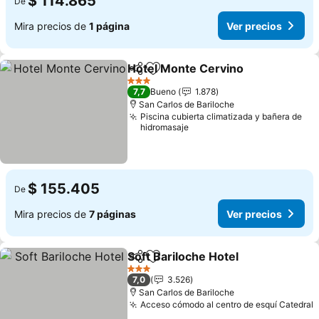
$ 114.865
De
Mira precios de
1 página
Ver precios
Hotel Monte Cervino
Compartir
Agregar a favoritos
3 Estrellas
7,7
Bueno
1.878
San Carlos de Bariloche
Piscina cubierta climatizada y bañera de
hidromasaje
$ 155.405
De
Mira precios de
7 páginas
Ver precios
Soft Bariloche Hotel
Compartir
Agregar a favoritos
3 Estrellas
7,0
3.526
San Carlos de Bariloche
Acceso cómodo al centro de esquí Catedral