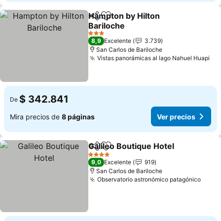
Hampton by Hilton
Compartir
Agregar a favoritos
Bariloche
3 Estrellas
8,9
Excelente
3.739
San Carlos de Bariloche
Vistas panorámicas al lago Nahuel Huapi
$ 342.841
De
Mira precios de
8 páginas
Ver precios
Galileo Boutique Hotel
Compartir
Agregar a favoritos
4 Estrellas
9,0
Excelente
919
San Carlos de Bariloche
Observatorio astronómico patagónico