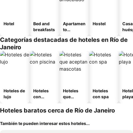
Hotel
Bed and
Apartamen
Hostel
Casa
breakfasts
to
hués
amueblad
Categorías destacadas de hoteles en Río de
o
Janeiro
Hoteles de
Hoteles
Hoteles
Hoteles
Hotel
lujo
con
que
con spa
play
piscina
aceptan
mascotas
Hoteles baratos cerca de Río de Janeiro
También te pueden interesar estos hoteles...