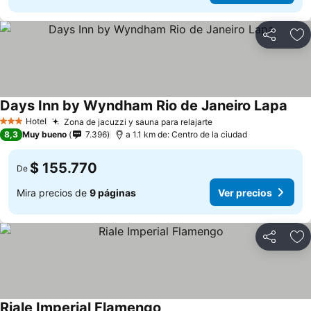
Compartir
Ag
Days Inn by Wyndham Rio de Janeiro Lapa
Hotel
Zona de jacuzzi y sauna para relajarte
3 Estrellas
8,3
Muy bueno
7.396
a 1.1 km de: Centro de la ciudad
$ 155.770
De
Mira precios de
9 páginas
Ver precios
Compartir
Ag
Riale Imperial Flamengo