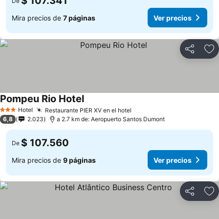
$ 107.341
De
Mira precios de
7 páginas
Ver precios
Compartir
Ag
Pompeu Rio Hotel
Hotel
Restaurante PIER XV en el hotel
3 Estrellas
6,8
2.023
a 2.7 km de: Aeropuerto Santos Dumont
$ 107.560
De
Mira precios de
9 páginas
Ver precios
Compartir
Ag