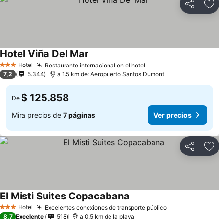
Compartir
Ag
Hotel Viña Del Mar
Hotel
Restaurante internacional en el hotel
3 Estrellas
7,2
5.344
a 1.5 km de: Aeropuerto Santos Dumont
$ 125.858
De
Mira precios de
7 páginas
Ver precios
Compartir
Ag
El Misti Suites Copacabana
Hotel
Excelentes conexiones de transporte público
3 Estrellas
8,7
Excelente
518
a 0.5 km de la playa