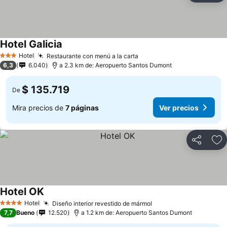
Hotel Galicia
Hotel
Restaurante con menú a la carta
3 Estrellas
6,3
6.040
a 2.3 km de: Aeropuerto Santos Dumont
$ 135.719
De
Mira precios de
7 páginas
Ver precios
Compartir
Ag
Hotel OK
Hotel
Diseño interior revestido de mármol
4 Estrellas
7,7
Bueno
12.520
a 1.2 km de: Aeropuerto Santos Dumont