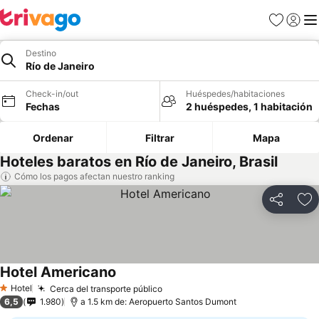
Favoritos
Iniciar 
Me
Destino
Río de Janeiro
Check-in/out
Huéspedes/habitaciones
Fechas
2 huéspedes, 1 habitación
Ordenar
Filtrar
Mapa
Hoteles baratos en Río de Janeiro, Brasil
Cómo los pagos afectan nuestro ranking
Compartir
Ag
Hotel Americano
Hotel
Cerca del transporte público
1 Estrellas
6,5
1.980
a 1.5 km de: Aeropuerto Santos Dumont