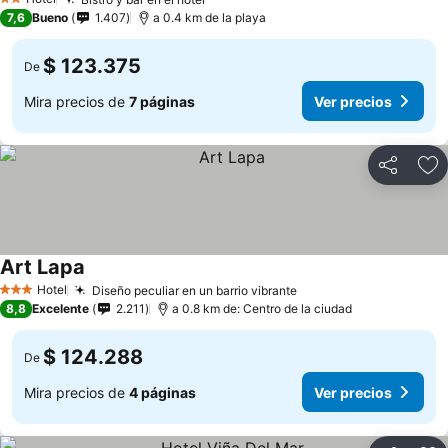
2 Estrellas
7,6
Bueno
1.407
a 0.4 km de la playa
$ 123.375
De
Mira precios de
7 páginas
Ver precios
Compartir
Ag
Art Lapa
Hotel
Diseño peculiar en un barrio vibrante
3 Estrellas
8,8
Excelente
2.211
a 0.8 km de: Centro de la ciudad
$ 124.288
De
Mira precios de
4 páginas
Ver precios