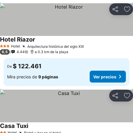
Compartir
Ag
Hotel Riazor
Hotel
Arquitectura histórica del siglo XIX
3 Estrellas
6,5
4.449
a 0.3 km de la playa
$ 122.461
De
Mira precios de
9 páginas
Ver precios
Compartir
Ag
Casa Tuxi
Hotel
Bistró y bar en el hotel