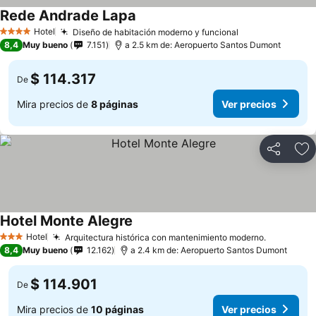
Rede Andrade Lapa
Hotel
Diseño de habitación moderno y funcional
4 Estrellas
8,4
Muy bueno
7.151
a 2.5 km de: Aeropuerto Santos Dumont
$ 114.317
De
Mira precios de
8 páginas
Ver precios
Compartir
Ag
Hotel Monte Alegre
Hotel
Arquitectura histórica con mantenimiento moderno.
3 Estrellas
8,4
Muy bueno
12.162
a 2.4 km de: Aeropuerto Santos Dumont
$ 114.901
De
Mira precios de
10 páginas
Ver precios