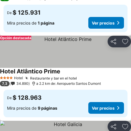
$ 125.931
De
Mira precios de
1 página
Ver precios
Opción destacada
Compartir
Ag
Hotel Atlântico Prime
Hotel
Restaurante y bar en el hotel
4 Estrellas
7,3
34.890
a 2.2 km de: Aeropuerto Santos Dumont
$ 128.963
De
Mira precios de
9 páginas
Ver precios
Compartir
Ag