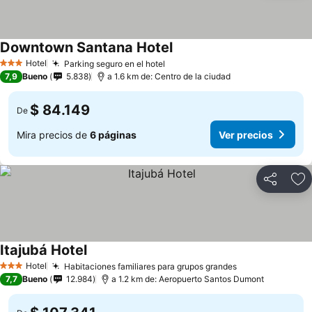
Downtown Santana Hotel
Hotel
Parking seguro en el hotel
3 Estrellas
7,9
Bueno
5.838
a 1.6 km de: Centro de la ciudad
$ 84.149
De
Mira precios de
6 páginas
Ver precios
Compartir
Ag
Itajubá Hotel
Hotel
Habitaciones familiares para grupos grandes
3 Estrellas
7,7
Bueno
12.984
a 1.2 km de: Aeropuerto Santos Dumont