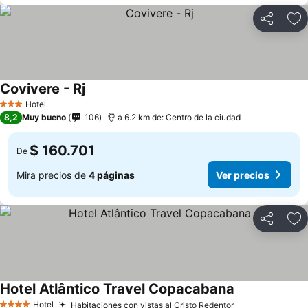
Compartir
Ag
Covivere - Rj
Hotel
3 Estrellas
8,2
Muy bueno
106
a 6.2 km de: Centro de la ciudad
$ 160.701
De
Mira precios de
4 páginas
Ver precios
Compartir
Ag
Hotel Atlântico Travel Copacabana
Hotel
Habitaciones con vistas al Cristo Redentor