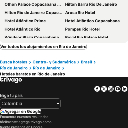
Othon Palace Copacabana Rio
Hilton Barra Rio De Janeiro
Hilton Rio de Janeiro Copacabana
Arosa Rio Hotel
Hotel Atlântico Prime
Hotel Atlântico Copacabana
Hotel Atlântico Rio
Pompeu Rio Hotel
Windsor Plaza Copacabana
Royal Rio Palace Hotel
Corinto Hotel
ibis Rio Porto Atlantico
Ver todos los alojamientos en Río de Janeiro
ibis budget RJ Copacabana
Hotel Atlântico Travel Copacabana
Busca hoteles
Centro- y Sudamérica
Brasil
Sheraton Grand Rio Hotel & Resort
Regency Copacabana Hotel
Río de Janeiro
Río de Janeiro
Windsor Palace Copacabana
Windsor Excelsior Copacabana
Hoteles baratos en Río de Janeiro
Gamboa Rio Hotel
Windsor Florida Hotel
Rede Andrade Canada
Windsor Oceanico
Facebook
Twitter
Insta
Yo
Elige tu país
Prodigy Santos Dumont by Wish
Hotel Astoria Copacabana
Américas Copacabana Hotel
Saionara Hotel
Agregar en Google
Windsor Copa Hotel
Hotel Astoria Palace
Encuentra nuestros resultados
CDesign Hotel
ibis budget Rio de Janeiro Centro
fácilmente: agrega trivago como
fuente preferida en Google.