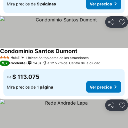
Mira precios de
9 páginas
Ver precios
Compartir
Ag
Condominio Santos Dumont
Hotel
Ubicación top cerca de las atracciones
3 Estrellas
9,7
Excelente
243
a 12.5 km de: Centro de la ciudad
$ 113.075
De
Mira precios de
1 página
Ver precios
Compartir
Ag