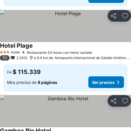
Compartir
Ag
Hotel Plage
Hotel
Restaurante 24 horas con menú variado
3 Estrellas
7,1
2.240
a 9.4 km de: Aeropuerto Internacional de Galeão Antônio Carlos Jobim
$ 115.339
De
Mira precios de
8 páginas
Ver precios
Compartir
Ag
Gamboa Rio Hotel