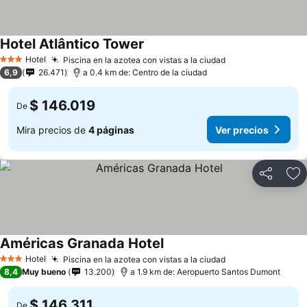
Hotel Atlântico Tower
Hotel
Piscina en la azotea con vistas a la ciudad
3 Estrellas
6,9
26.471
a 0.4 km de: Centro de la ciudad
$ 146.019
De
Mira precios de
4 páginas
Ver precios
Compartir
Ag
Américas Granada Hotel
Hotel
Piscina en la azotea con vistas a la ciudad
3 Estrellas
8,4
Muy bueno
13.200
a 1.9 km de: Aeropuerto Santos Dumont
$ 146.311
De