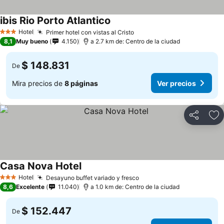
ibis Rio Porto Atlantico
Hotel
Primer hotel con vistas al Cristo
3 Estrellas
8,1
Muy bueno
4.150
a 2.7 km de: Centro de la ciudad
$ 148.831
De
Mira precios de
8 páginas
Ver precios
Compartir
Ag
Casa Nova Hotel
Hotel
Desayuno buffet variado y fresco
3 Estrellas
8,6
Excelente
11.040
a 1.0 km de: Centro de la ciudad
$ 152.447
De