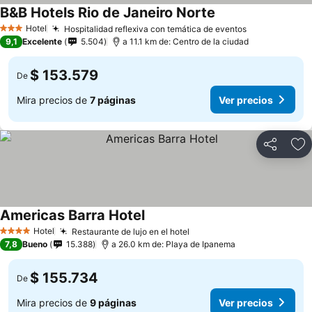
B&B Hotels Rio de Janeiro Norte
Hotel
Hospitalidad reflexiva con temática de eventos
3 Estrellas
9,1
Excelente
5.504
a 11.1 km de: Centro de la ciudad
$ 153.579
De
Mira precios de
7 páginas
Ver precios
Compartir
Ag
Americas Barra Hotel
Hotel
Restaurante de lujo en el hotel
4 Estrellas
7,8
Bueno
15.388
a 26.0 km de: Playa de Ipanema
$ 155.734
De
Mira precios de
9 páginas
Ver precios