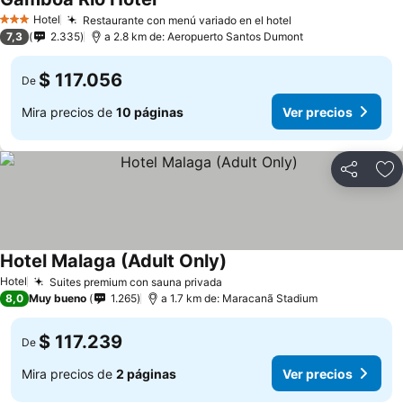
Hotel
Restaurante con menú variado en el hotel
3 Estrellas
7,3
2.335
a 2.8 km de: Aeropuerto Santos Dumont
$ 117.056
De
Mira precios de
10 páginas
Ver precios
Compartir
Ag
Hotel Malaga (Adult Only)
Hotel
Suites premium con sauna privada
8,0
Muy bueno
1.265
a 1.7 km de: Maracanã Stadium
$ 117.239
De
Mira precios de
2 páginas
Ver precios