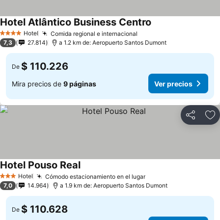
Hotel Atlântico Business Centro
Hotel
Comida regional e internacional
4 Estrellas
7,3
27.814
a 1.2 km de: Aeropuerto Santos Dumont
$ 110.226
De
Mira precios de
9 páginas
Ver precios
Compartir
Ag
Hotel Pouso Real
Hotel
Cómodo estacionamiento en el lugar
3 Estrellas
7,0
14.964
a 1.9 km de: Aeropuerto Santos Dumont
$ 110.628
De