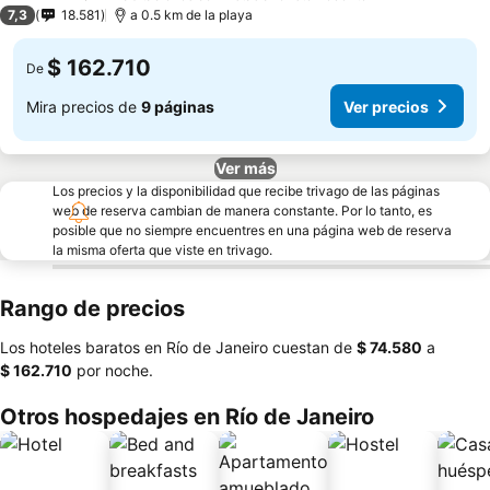
4 Estrellas
7,3
18.581
a 0.5 km de la playa
$ 162.710
De
Mira precios de
9 páginas
Ver precios
Ver más
Los precios y la disponibilidad que recibe trivago de las páginas
web de reserva cambian de manera constante. Por lo tanto, es
posible que no siempre encuentres en una página web de reserva
la misma oferta que viste en trivago.
Rango de precios
Los hoteles baratos en Río de Janeiro cuestan de
‎$ 74.580
a
‎$ 162.710
por noche.
Otros hospedajes en Río de Janeiro