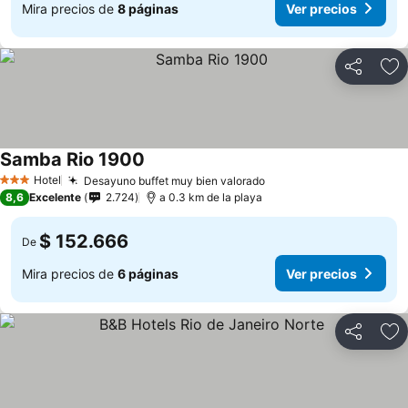
Mira precios de
8 páginas
Ver precios
Compartir
Ag
Samba Rio 1900
Hotel
Desayuno buffet muy bien valorado
3 Estrellas
8,6
Excelente
2.724
a 0.3 km de la playa
$ 152.666
De
Mira precios de
6 páginas
Ver precios
Compartir
Ag