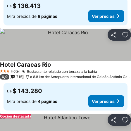
$ 136.413
De
Mira precios de
8 páginas
Ver precios
Compartir
Ag
Hotel Caracas Rio
Hotel
Restaurante relajado con terraza a la bahía
3 Estrellas
6,9
715
a 8.8 km de: Aeropuerto Internacional de Galeão Antônio Carlos Jobim
$ 143.280
De
Mira precios de
4 páginas
Ver precios
Opción destacada
Compartir
Ag