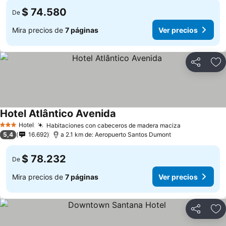
$ 74.580
De
Mira precios de
7 páginas
Ver precios
Compartir
Ag
Hotel Atlântico Avenida
Hotel
Habitaciones con cabeceros de madera maciza
3 Estrellas
5,4
16.692
a 2.1 km de: Aeropuerto Santos Dumont
$ 78.232
De
Mira precios de
7 páginas
Ver precios
Compartir
Ag