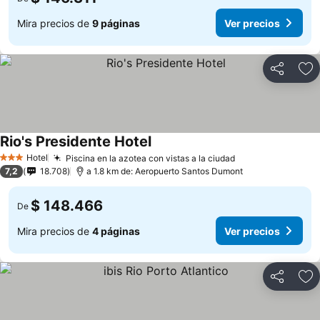
Mira precios de
9 páginas
Ver precios
Compartir
Ag
Rio's Presidente Hotel
Hotel
Piscina en la azotea con vistas a la ciudad
3 Estrellas
7,2
18.708
a 1.8 km de: Aeropuerto Santos Dumont
$ 148.466
De
Mira precios de
4 páginas
Ver precios
Compartir
Ag