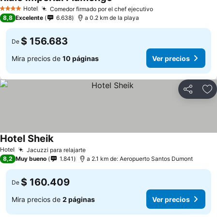
Hotel
Comedor firmado por el chef ejecutivo
4 Estrellas
8,8
Excelente
6.638
a 0.2 km de la playa
$ 156.683
De
Mira precios de
10 páginas
Ver precios
Compartir
Ag
Hotel Sheik
Hotel
Jacuzzi para relajarte
8,2
Muy bueno
1.841
a 2.1 km de: Aeropuerto Santos Dumont
$ 160.409
De
Mira precios de
2 páginas
Ver precios