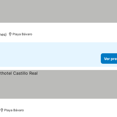
nes)
Playa Bávaro
Ver pre
Playa Bávaro