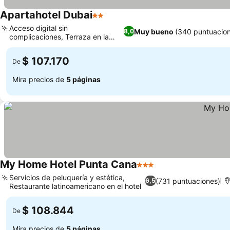
Apartahotel Dubai
2 Estrellas
Acceso digital sin
Muy bueno
(340 puntuacio
8,0
complicaciones, Terraza en la
azotea con de todo
$ 107.170
De
Mira precios de
5 páginas
My Home Hotel Punta Cana
3 Estrellas
Servicios de peluquería y estética,
(731 puntuaciones)
6,5
Restaurante latinoamericano en el hotel
$ 108.844
De
Mira precios de
5 páginas