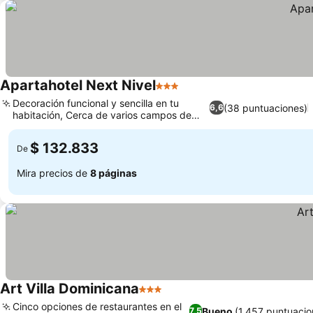
Apartahotel Next Nivel
3 Estrellas
Decoración funcional y sencilla en tu
(38 puntuaciones)
6,6
habitación, Cerca de varios campos de
golf
$ 132.833
De
Mira precios de
8 páginas
Art Villa Dominicana
3 Estrellas
Cinco opciones de restaurantes en el
Bueno
(1.457 puntuacio
7,5