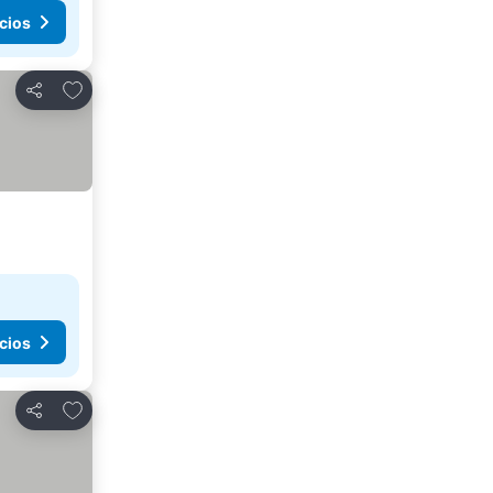
cios
Agregar a favoritos
Compartir
cios
Agregar a favoritos
Compartir