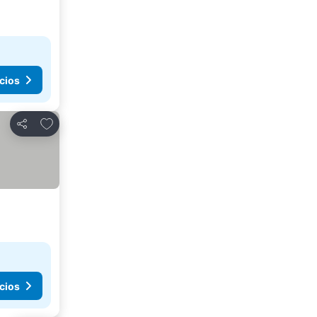
cios
Agregar a favoritos
Compartir
cios