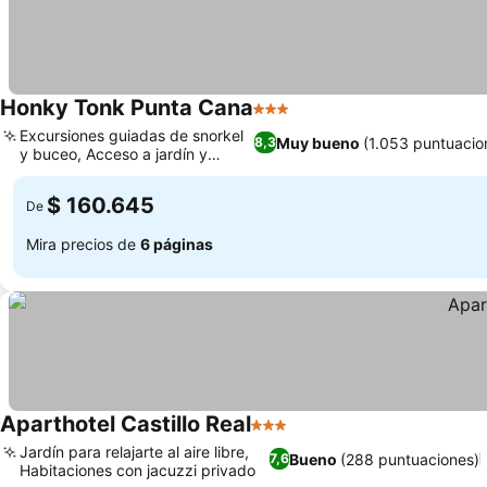
Honky Tonk Punta Cana
3 Estrellas
Excursiones guiadas de snorkel
Muy bueno
(1.053 puntuacio
8,3
y buceo, Acceso a jardín y
terraza
$ 160.645
De
Mira precios de
6 páginas
Aparthotel Castillo Real
3 Estrellas
Jardín para relajarte al aire libre,
Bueno
(288 puntuaciones)
7,6
Habitaciones con jacuzzi privado