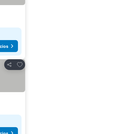
cios
Agregar a favoritos
Compartir
cios