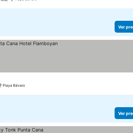
Ver pre
Playa Bávaro
Ver pre