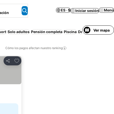
ES · $
Menú
Iniciar sesión
ación
Ver mapa
sort
Solo adultos
Pensión completa
Piscina
Desayuno incluido
Cómo los pagos afectan nuestro ranking
Agregar a favoritos
Compartir