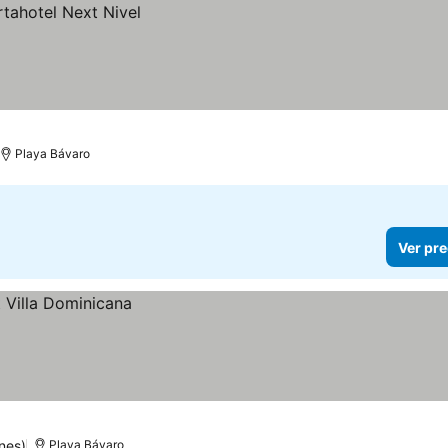
Playa Bávaro
Ver pre
nes)
Playa Bávaro