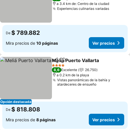
a 3.4 km de: Centro de la ciudad
Experiencias culinarias variadas
Ver preci
$ 789.882
De
Mira precios de
10 páginas
Ver precios
Meliá Puerto Vallarta
Compartir
Agregar a favoritos
Ver p
4 Estrellas
8,6
Excelente
26.750
a 0.2 km de la playa
Vistas panorámicas de la bahía y
atardeceres de ensueño
Opción destacada
$ 818.808
De
Mira precios de
8 páginas
Ver precios