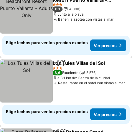
Resort Puerto Vallarta -
Adults Only
Ver precios
3 Estrellas
6,1
4.090
Junto a la playa
Bar en la azotea con vistas al mar
Ver prec
Elige fechas para ver los precios exactos
Ver precios
Los Tules Villas del Sol
Compartir
Agregar a favoritos
Ver
3 Estrellas
8,6
Excelente
5.576
a 3.1 km de: Centro de la ciudad
Restaurante en el hotel con vistas al mar
Ver
Elige fechas para ver los precios exactos
Ver precios