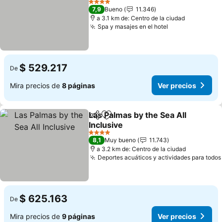
Ver precios
4 Estrellas
7,9
Bueno
11.346
a 3.1 km de: Centro de la ciudad
Spa y masajes en el hotel
Ver precios
$ 529.217
De
Mira precios de
8 páginas
Ver precios
Las Palmas by the Sea All
Compartir
Agregar a favoritos
Inclusive
Ver precios
4 Estrellas
8,1
Muy bueno
11.743
a 3.2 km de: Centro de la ciudad
Deportes acuáticos y actividades para todos
$ 625.163
De
Mira precios de
9 páginas
Ver precios