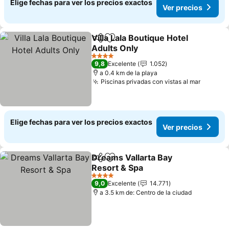
Elige fechas para ver los precios exactos
Ver precios
Villa Lala Boutique Hotel
Compartir
Agregar a favoritos
Adults Only
Ver precios
4 Estrellas
9,8
Excelente
1.052
a 0.4 km de la playa
Piscinas privadas con vistas al mar
Ver pre
Elige fechas para ver los precios exactos
Ver precios
Dreams Vallarta Bay
Compartir
Agregar a favoritos
Resort & Spa
Ver precios
4 Estrellas
9,0
Excelente
14.771
a 3.5 km de: Centro de la ciudad