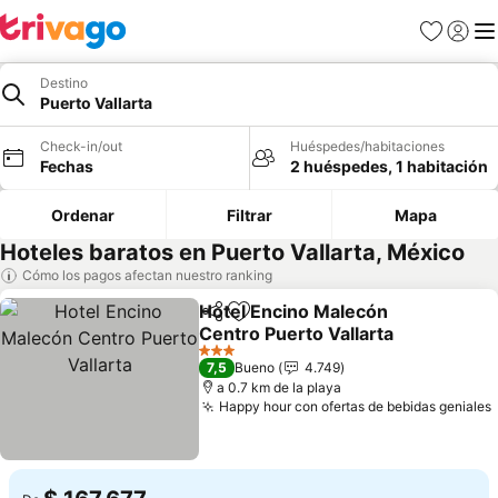
Favoritos
Iniciar 
Me
Destino
Puerto Vallarta
Check-in/out
Huéspedes/habitaciones
Fechas
2 huéspedes, 1 habitación
Ordenar
Filtrar
Mapa
Hoteles baratos en Puerto Vallarta, México
Cómo los pagos afectan nuestro ranking
Hotel Encino Malecón
Compartir
Agregar a favoritos
Centro Puerto Vallarta
Ver precios
3 Estrellas
7,5
Bueno
4.749
a 0.7 km de la playa
Happy hour con ofertas de bebidas geniales