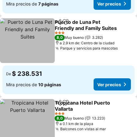
Mira precios de
7 páginas
Ver precios
Puerto de Luna Pet
Compartir
Agregar a favoritos
Friendly and Family Suites
Ver precios
3 Estrellas
8,0
Muy bueno
3.282
a 2.9 km de: Centro de la ciudad
Parque y servicios para mascotas
Ver prec
$ 238.531
De
Mira precios de
10 páginas
Ver precios
Tropicana Hotel Puerto
Compartir
Agregar a favoritos
Vallarta
Ver precios
3 Estrellas
8,0
Muy bueno
13.223
a 0.1 km de la playa
Balcones con vistas al mar
Ver precios