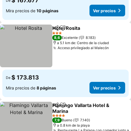
$ 167.677
De
Mira precios de
10 páginas
Ver precios
Hotel Rosita
Compartir
Agregar a favoritos
Ver precios
3 Estrellas
8,6
Excelente
8.183
a 5.1 km de: Centro de la ciudad
Acceso privilegiado al Malecón
Ver preci
$ 173.813
De
Mira precios de
8 páginas
Ver precios
Flamingo Vallarta Hotel &
Compartir
Agregar a favoritos
Marina
Ver precios
4 Estrellas
7,9
Bueno
7.140
a 0.8 km de la playa
Restaurante La Palapa con comedor junto a