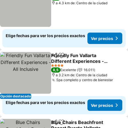
a 4.3 km de: Centro de la ciudad
Elige fechas para ver los precios exactos
Ver precios
Friendly Fun Vallarta
Compartir
Agregar a favoritos
Different Experiences -
All Inclusive
Ver precios
4 Estrellas
8,5
Excelente
16.011
a 3.2 km de: Centro de la ciudad
Spa completo y centro de bienestar
Ver pr
Opción destacada
Elige fechas para ver los precios exactos
Ver precios
Blue Chairs Beachfront
Compartir
Agregar a favoritos