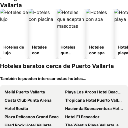
Vallarta
Hoteles de
Hoteles
Hoteles
Hoteles
Hotel
lujo
con
que
con spa
play
piscina
aceptan
mascotas
Hoteles baratos cerca de Puerto Vallarta
También te pueden interesar estos hoteles...
Meliá Puerto Vallarta
Playa Los Arcos Hotel Beach Resort & Spa
Costa Club Punta Arena
Tropicana Hotel Puerto Vallarta
Hotel Rosita
Hacienda Buenaventura Hotel & Mexican Charm - All Inclusive
Plaza Pelícanos Grand Beach Resort
Hotel El Pescador
Hard Rock Hotel Vallarta
The Westin Playa Vallarta, an All-Inclusive Resort Marriott