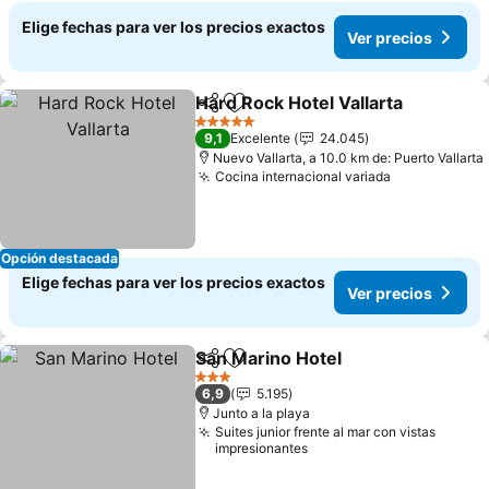
Elige fechas para ver los precios exactos
Ver precios
Hard Rock Hotel Vallarta
Compartir
Agregar a favoritos
Ve
5 Estrellas
9,1
Excelente
24.045
Nuevo Vallarta, a 10.0 km de: Puerto Vallarta
Cocina internacional variada
Ver precios
Opción destacada
Elige fechas para ver los precios exactos
Ver precios
San Marino Hotel
Compartir
Agregar a favoritos
Ver preci
3 Estrellas
6,9
5.195
Junto a la playa
Suites junior frente al mar con vistas
impresionantes