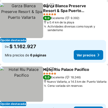
Garza Blanca Preserve
Compartir
Agregar a favoritos
Resort & Spa Puerto
Vallarta
Ver precios
5 Estrellas
9,0
Excelente
9.392
a 0.4 km de la playa
Actividades diversas como kayak y
senderismo
Opción destacada
$ 1.162.927
De
Mira precios de
6 páginas
Ver precios
Hotel Riu Palace Pacifico
Compartir
Agregar a favoritos
V
5 Estrellas
9,0
Excelente
18.246
Nuevo Vallarta, a 14.5 km de: Puerto Vallarta
Cena variada sin reservas
Ver precios
Opción destacada