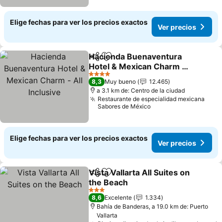
Elige fechas para ver los precios exactos
Ver precios
Hacienda Buenaventura
Compartir
Agregar a favoritos
Hotel & Mexican Charm -
All Inclusive
Ver precios
4 Estrellas
8,3
Muy bueno
12.465
a 3.1 km de: Centro de la ciudad
Restaurante de especialidad mexicana
Sabores de México
Elige fechas para ver los precios exactos
Ver precios
Vista Vallarta All Suites on
Compartir
Agregar a favoritos
the Beach
Ver precios
3 Estrellas
8,6
Excelente
1.334
Bahía de Banderas, a 19.0 km de: Puerto
Vallarta