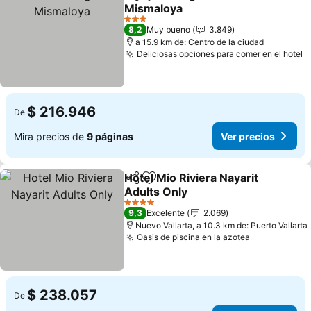
Compartir
Agregar a favoritos
Mismaloya
Ver precios
3 Estrellas
8,2
Muy bueno
3.849
a 15.9 km de: Centro de la ciudad
Deliciosas opciones para comer en el hotel
V
$ 216.946
De
Mira precios de
9 páginas
Ver precios
Hotel Mio Riviera Nayarit
Compartir
Agregar a favoritos
Adults Only
Ver precios
4 Estrellas
9,3
Excelente
2.069
Nuevo Vallarta, a 10.3 km de: Puerto Vallarta
Oasis de piscina en la azotea
Ver precios
$ 238.057
De