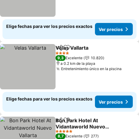
Elige fechas para ver los precios exactos
Ver precios
Velas Vallarta
Compartir
Agregar a favoritos
Ver precios
4 Estrellas
9,3
Excelente
10.820
a 0.2 km de la playa
Entretenimiento único en la piscina
Ver pre
Elige fechas para ver los precios exactos
Ver precios
Bon Park Hotel At
Compartir
Agregar a favoritos
Vidantaworld Nuevo
Vallarta
Ver precios
5 Estrellas
8,7
Excelente
277