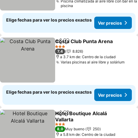
Piscina climatizada al aire libre con bar en la
piscina
Elige fechas para ver los precios exactos
Ver precios
Costa Club Punta Arena
Compartir
Agregar a favoritos
Ve
3 Estrellas
7,4
8.826
a 3.7 km de: Centro de la ciudad
Varias piscinas al aire libre y solárium
Ver p
Elige fechas para ver los precios exactos
Ver precios
Hotel Boutique Alcalá
Compartir
Agregar a favoritos
Vallarta
Ver precios
3 Estrellas
8,0
Muy bueno
250
a 5.8 km de: Centro de la ciudad