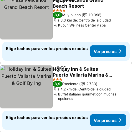
Plaza Pelícanos Grand
Compartir
Agregar a favoritos
Beach Resort
Ver precios
4 Estrellas
8,0
Muy bueno
10.398
a 3.3 km de: Centro de la ciudad
Kupuri Wellness Center y spa
Ver precios
Elige fechas para ver los precios exactos
Ver precios
Holiday Inn & Suites
Compartir
Agregar a favoritos
Puerto Vallarta Marina &
Golf By Ihg
Ver precios
3 Estrellas
8,9
Excelente
2.733
a 4.2 km de: Centro de la ciudad
Buffet italiano gourmet con muchas
opciones
Elige fechas para ver los precios exactos
Ver precios