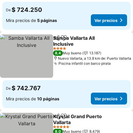
$ 724.250
De
Mira precios de
5 páginas
Ver precios
Samba Vallarta All
Compartir
Agregar a favoritos
Inclusive
Ver precios
4 Estrellas
8,4
Muy bueno
13.187
Nuevo Vallarta, a 13.8 km de: Puerto Vallarta
Piscina infantil con barco pirata
Ver preci
$ 742.767
De
Mira precios de
10 páginas
Ver precios
Krystal Grand Puerto
Compartir
Agregar a favoritos
Vallarta
Ver precios
5 Estrellas
8,0
Muy bueno
8.479