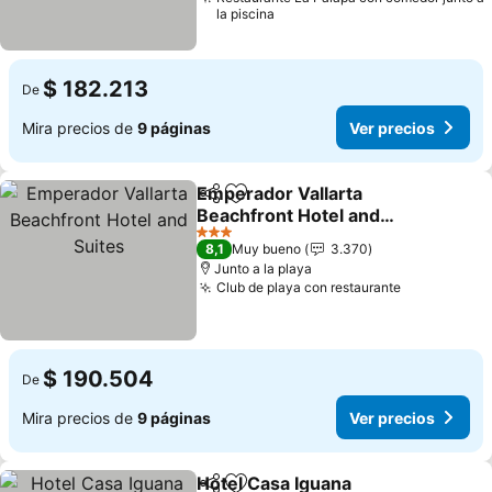
la piscina
$ 182.213
De
Mira precios de
9 páginas
Ver precios
Emperador Vallarta
Compartir
Agregar a favoritos
Beachfront Hotel and
Suites
Ver precios
3 Estrellas
8,1
Muy bueno
3.370
Junto a la playa
Club de playa con restaurante
Ver precio
$ 190.504
De
Mira precios de
9 páginas
Ver precios
Hotel Casa Iguana