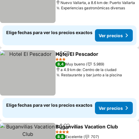
Nuevo Vallarta, a 8.6 km de: Puerto Vallarta
Experiencias gastronómicas diversas
Ver p
Elige fechas para ver los precios exactos
Ver precios
Hotel El Pescador
Compartir
Agregar a favoritos
Ver prec
3 Estrellas
8,4
Muy bueno
5.989
a 4.9 km de: Centro de la ciudad
Restaurante y bar junto a la piscina
Ver pre
Elige fechas para ver los precios exactos
Ver precios
Buganvilias Vacation Club
Compartir
Agregar a favoritos
4 Estrellas
8,8
Excelente
707