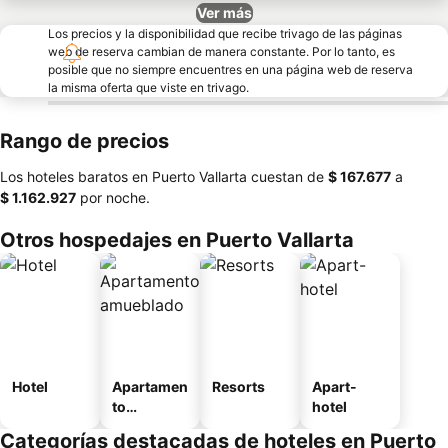
Ver más
Los precios y la disponibilidad que recibe trivago de las páginas
web de reserva cambian de manera constante. Por lo tanto, es
posible que no siempre encuentres en una página web de reserva
la misma oferta que viste en trivago.
Rango de precios
Los hoteles baratos en Puerto Vallarta cuestan de
‎$ 167.677
a
‎$ 1.162.927
por noche.
Otros hospedajes en Puerto Vallarta
Hotel
Apartamen
Resorts
Apart-
to
hotel
amueblad
Categorías destacadas de hoteles en Puerto
o