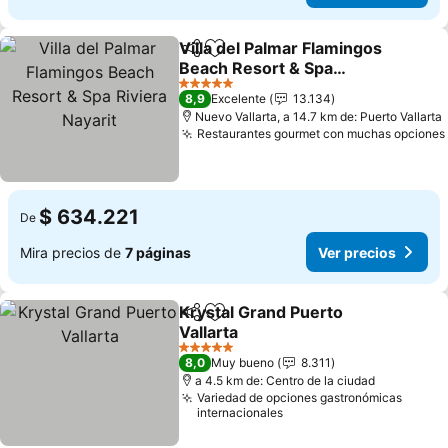
Villa del Palmar Flamingos
Compartir
Agregar a favoritos
Beach Resort & Spa
Riviera Nayarit
Ver precios
5 Estrellas
8,9
Excelente
13.134
Nuevo Vallarta, a 14.7 km de: Puerto Vallarta
Restaurantes gourmet con muchas opciones
$ 634.221
De
Mira precios de
7 páginas
Ver precios
Krystal Grand Puerto
Compartir
Agregar a favoritos
Vallarta
Ver precios
5 Estrellas
8,0
Muy bueno
8.311
a 4.5 km de: Centro de la ciudad
Variedad de opciones gastronómicas
internacionales