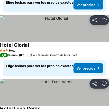
Elige fechas para ver los precios exactos
Ver precios
Compartir
Ag
Hotel Glorial
Hotel
3 Estrellas
7,8
Bueno
13
a 9.9 km de: Centro de la ciudad
Elige fechas para ver los precios exactos
Ver precios
Compartir
Ag
Hotel Luna Verde