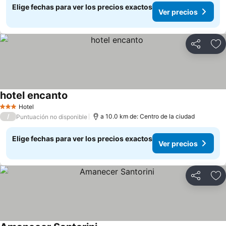
Elige fechas para ver los precios exactos
Ver precios
Compartir
Ag
hotel encanto
Hotel
3 Estrellas
/
a 10.0 km de: Centro de la ciudad
Puntuación no disponible
Elige fechas para ver los precios exactos
Ver precios
Compartir
Ag