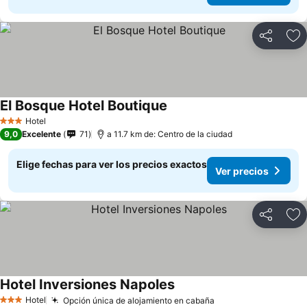
Compartir
Ag
El Bosque Hotel Boutique
Hotel
3 Estrellas
9,0
Excelente
71
a 11.7 km de: Centro de la ciudad
Elige fechas para ver los precios exactos
Ver precios
Compartir
Ag
Hotel Inversiones Napoles
Hotel
Opción única de alojamiento en cabaña
3 Estrellas