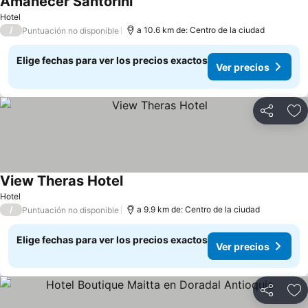
Amanecer Santorini
Hotel
/
a 10.6 km de: Centro de la ciudad
Puntuación no disponible
Elige fechas para ver los precios exactos
Ver precios
Compartir
Ag
View Theras Hotel
Hotel
/
a 9.9 km de: Centro de la ciudad
Puntuación no disponible
Elige fechas para ver los precios exactos
Ver precios
Compartir
Ag