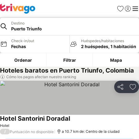
Favoritos
Iniciar 
Me
Destino
Puerto Triunfo
Check-in/out
Huéspedes/habitaciones
Fechas
2 huéspedes, 1 habitación
Ordenar
Filtrar
Mapa
Hoteles baratos en Puerto Triunfo, Colombia
Cómo los pagos afectan nuestro ranking
Compartir
Ag
Hotel Santorini Doradal
Hotel
/
a 10.7 km de: Centro de la ciudad
Puntuación no disponible