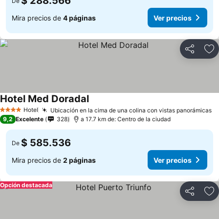
$ 288.566
De
Mira precios de
4 páginas
Ver precios
Compartir
Ag
Hotel Med Doradal
Hotel
Ubicación en la cima de una colina con vistas panorámicas
4 Estrellas
9,2
Excelente
328
a 17.7 km de: Centro de la ciudad
$ 585.536
De
Mira precios de
2 páginas
Ver precios
Opción destacada
Compartir
Ag