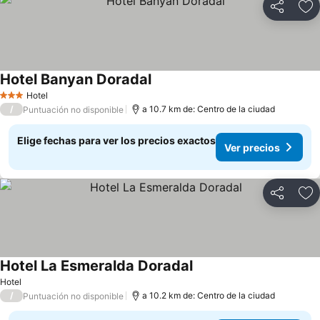
Compartir
Ag
Hotel Banyan Doradal
Hotel
3 Estrellas
/
a 10.7 km de: Centro de la ciudad
Puntuación no disponible
Elige fechas para ver los precios exactos
Ver precios
Compartir
Ag
Hotel La Esmeralda Doradal
Hotel
/
a 10.2 km de: Centro de la ciudad
Puntuación no disponible