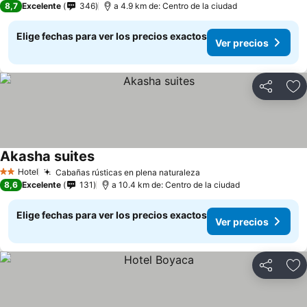
8,7
Excelente
346
a 4.9 km de: Centro de la ciudad
Elige fechas para ver los precios exactos
Ver precios
Compartir
Ag
Akasha suites
Hotel
Cabañas rústicas en plena naturaleza
2 Estrellas
8,6
Excelente
131
a 10.4 km de: Centro de la ciudad
Elige fechas para ver los precios exactos
Ver precios
Compartir
Ag