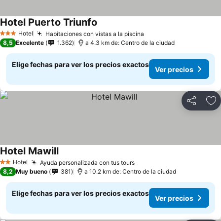
Hotel Puerto Triunfo
Hotel
Habitaciones con vistas a la piscina
3 Estrellas
8,5
Excelente
1.362
a 4.3 km de: Centro de la ciudad
Elige fechas para ver los precios exactos
Ver precios
Compartir
Ag
Hotel Mawill
Hotel
Ayuda personalizada con tus tours
2 Estrellas
8,2
Muy bueno
381
a 10.2 km de: Centro de la ciudad
Elige fechas para ver los precios exactos
Ver precios