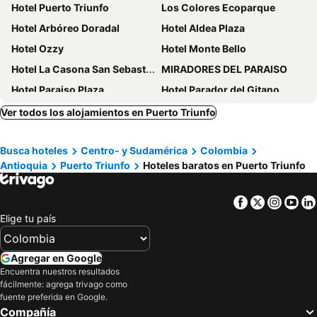
Hotel Puerto Triunfo
Los Colores Ecoparque
Hotel Arbóreo Doradal
Hotel Aldea Plaza
Hotel Ozzy
Hotel Monte Bello
Hotel La Casona San Sebastian
MIRADORES DEL PARAISO
Hotel Paraiso Plaza
Hotel Parador del Gitano
Hotel Med Doradal
Hotel Mawill
Ver todos los alojamientos en Puerto Triunfo
Hotel Buddha Mystic By Del Toro
La Gran Esquina
Busca hoteles
Centro- y Sudamérica
Colombia
Hotel Puerto Dorado
HOTEL LA CANCHITA
Antioquia
Puerto Triunfo
Hoteles baratos en Puerto Triunfo
Hotel Boyaca
Hotel Internacional Boutique Milan
Hotel Inversiones Napoles
Hotel Capri Doradal
Facebook
Twitter
Insta
Yo
Hotel Campestre la Meseta
HOTEL EL EMPERADOR
Elige tu país
HOTEL TORRE DELUXE ¨SANTORINI¨
Finca Ríos Claros
Mirador del Magdalena
Hotel Tekal del Rio
Agregar en Google
Encuentra nuestros resultados
Angel Mari a Doradal
Akasha suites
fácilmente: agrega trivago como
Santa Clara Doradal
Hotel Luna Verde
fuente preferida en Google.
Compañía
Finca Campestre Las Heliconias
ZAFIRO HOTEL