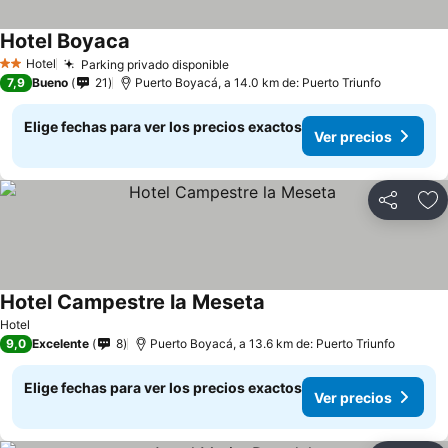
Hotel Boyaca
Hotel
Parking privado disponible
2 Estrellas
7,9
Bueno
21
Puerto Boyacá, a 14.0 km de: Puerto Triunfo
Elige fechas para ver los precios exactos
Ver precios
Compartir
Ag
Hotel Campestre la Meseta
Hotel
9,0
Excelente
8
Puerto Boyacá, a 13.6 km de: Puerto Triunfo
Elige fechas para ver los precios exactos
Ver precios