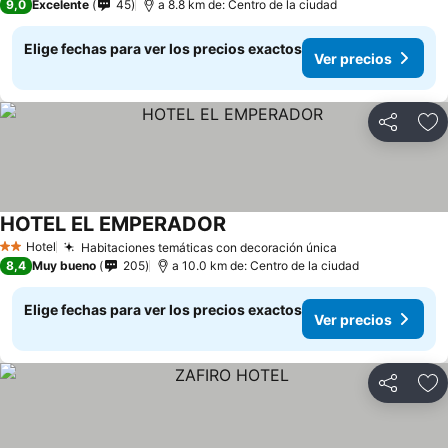
9,0
Excelente
45
a 8.8 km de: Centro de la ciudad
Elige fechas para ver los precios exactos
Ver precios
Compartir
Ag
HOTEL EL EMPERADOR
Hotel
Habitaciones temáticas con decoración única
2 Estrellas
8,4
Muy bueno
205
a 10.0 km de: Centro de la ciudad
Elige fechas para ver los precios exactos
Ver precios
Compartir
Ag