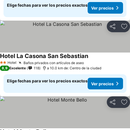
Elige fechas para ver los precios exactos
Ver precios
Compartir
Ag
Hotel La Casona San Sebastian
Hotel
Baños privados con artículos de aseo
2 Estrellas
8,9
Excelente
118
a 10.0 km de: Centro de la ciudad
Elige fechas para ver los precios exactos
Ver precios
Compartir
Ag