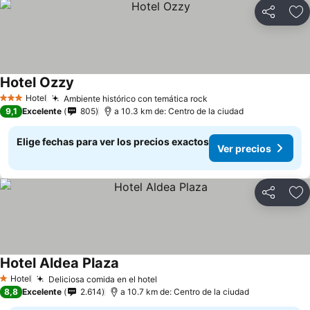
Compartir
Ag
Hotel Ozzy
Hotel
Ambiente histórico con temática rock
3 Estrellas
9,1
Excelente
805
a 10.3 km de: Centro de la ciudad
Elige fechas para ver los precios exactos
Ver precios
Compartir
Ag
Hotel Aldea Plaza
Hotel
Deliciosa comida en el hotel
1 Estrellas
8,8
Excelente
2.614
a 10.7 km de: Centro de la ciudad