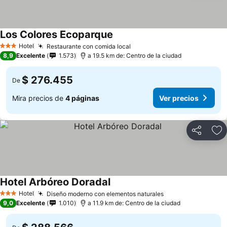
Los Colores Ecoparque
Hotel
Restaurante con comida local
3 Estrellas
8,9
Excelente
1.573
a 19.5 km de: Centro de la ciudad
$ 276.455
De
Mira precios de
4 páginas
Ver precios
Compartir
Ag
Hotel Arbóreo Doradal
Hotel
Diseño moderno con elementos naturales
3 Estrellas
9,0
Excelente
1.010
a 11.9 km de: Centro de la ciudad