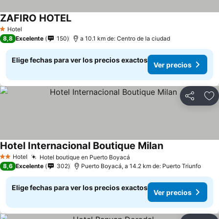
ZAFIRO HOTEL
Hotel
1 Estrellas
8,8
Excelente
150
a 10.1 km de: Centro de la ciudad
Elige fechas para ver los precios exactos
Ver precios
Compartir
Ag
Hotel Internacional Boutique Milan
Hotel
Hotel boutique en Puerto Boyacá
2 Estrellas
8,6
Excelente
302
Puerto Boyacá, a 14.2 km de: Puerto Triunfo
Elige fechas para ver los precios exactos
Ver precios