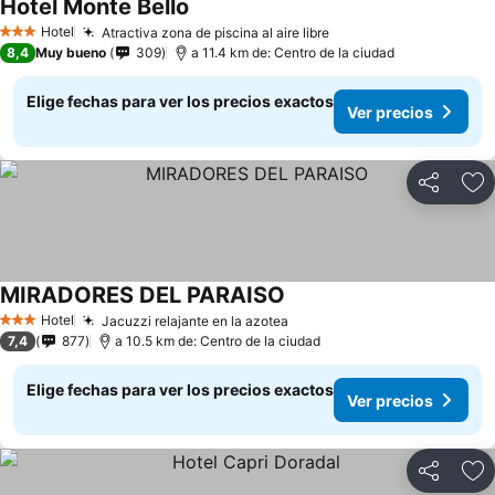
Hotel Monte Bello
Hotel
Atractiva zona de piscina al aire libre
3 Estrellas
8,4
Muy bueno
309
a 11.4 km de: Centro de la ciudad
Elige fechas para ver los precios exactos
Ver precios
Compartir
Ag
MIRADORES DEL PARAISO
Hotel
Jacuzzi relajante en la azotea
3 Estrellas
7,4
877
a 10.5 km de: Centro de la ciudad
Elige fechas para ver los precios exactos
Ver precios
Compartir
Ag