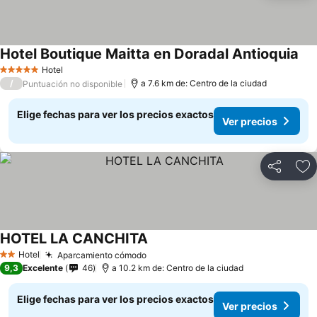
Hotel Boutique Maitta en Doradal Antioquia
Hotel
5 Estrellas
/
a 7.6 km de: Centro de la ciudad
Puntuación no disponible
Elige fechas para ver los precios exactos
Ver precios
Compartir
Ag
HOTEL LA CANCHITA
Hotel
Aparcamiento cómodo
2 Estrellas
9,3
Excelente
46
a 10.2 km de: Centro de la ciudad
Elige fechas para ver los precios exactos
Ver precios