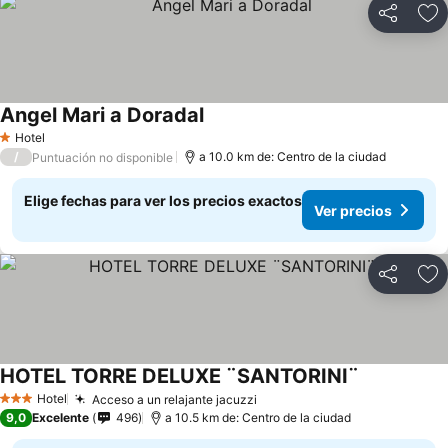
Compartir
Ag
Angel Mari a Doradal
Hotel
1 Estrellas
/
a 10.0 km de: Centro de la ciudad
Puntuación no disponible
Elige fechas para ver los precios exactos
Ver precios
Compartir
Ag
HOTEL TORRE DELUXE ¨SANTORINI¨
Hotel
Acceso a un relajante jacuzzi
3 Estrellas
9,0
Excelente
496
a 10.5 km de: Centro de la ciudad