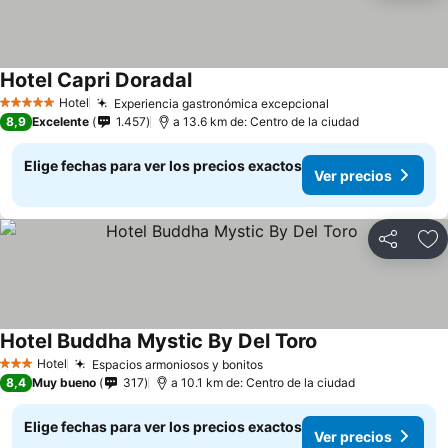
Hotel Capri Doradal
Hotel
Experiencia gastronómica excepcional
5 Estrellas
8,9
Excelente
1.457
a 13.6 km de: Centro de la ciudad
Elige fechas para ver los precios exactos
Ver precios
Compartir
Ag
Hotel Buddha Mystic By Del Toro
Hotel
Espacios armoniosos y bonitos
3 Estrellas
8,4
Muy bueno
317
a 10.1 km de: Centro de la ciudad
Elige fechas para ver los precios exactos
Ver precios