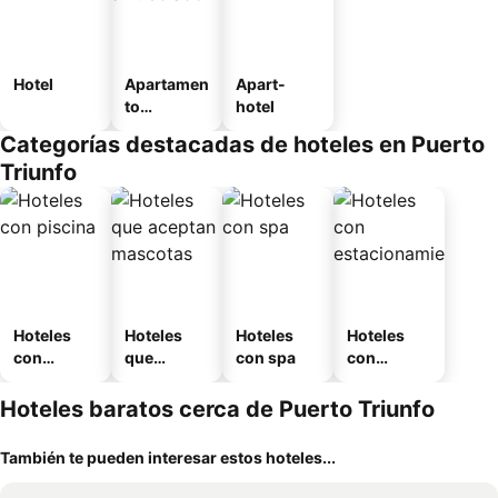
Hotel
Apartamen
Apart-
to
hotel
amueblad
Categorías destacadas de hoteles en Puerto
o
Triunfo
Hoteles
Hoteles
Hoteles
Hoteles
con
que
con spa
con
piscina
aceptan
estaciona
mascotas
miento
Hoteles baratos cerca de Puerto Triunfo
También te pueden interesar estos hoteles...