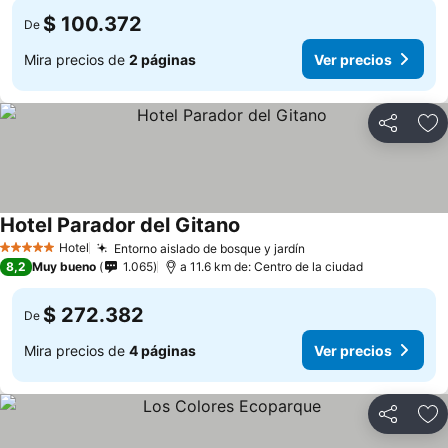
$ 100.372
De
Mira precios de
2 páginas
Ver precios
Compartir
Ag
Hotel Parador del Gitano
Hotel
Entorno aislado de bosque y jardín
5 Estrellas
8,2
Muy bueno
1.065
a 11.6 km de: Centro de la ciudad
$ 272.382
De
Mira precios de
4 páginas
Ver precios
Compartir
Ag