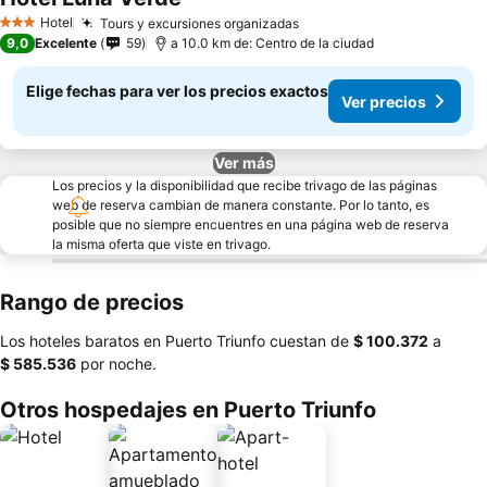
Hotel
Tours y excursiones organizadas
3 Estrellas
9,0
Excelente
59
a 10.0 km de: Centro de la ciudad
Elige fechas para ver los precios exactos
Ver precios
Ver más
Los precios y la disponibilidad que recibe trivago de las páginas
web de reserva cambian de manera constante. Por lo tanto, es
posible que no siempre encuentres en una página web de reserva
la misma oferta que viste en trivago.
Rango de precios
Los hoteles baratos en Puerto Triunfo cuestan de
‎$ 100.372
a
‎$ 585.536
por noche.
Otros hospedajes en Puerto Triunfo