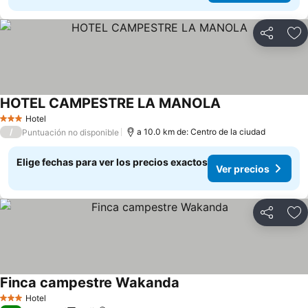
Compartir
Ag
HOTEL CAMPESTRE LA MANOLA
Hotel
3 Estrellas
/
a 10.0 km de: Centro de la ciudad
Puntuación no disponible
Elige fechas para ver los precios exactos
Ver precios
Compartir
Ag
Finca campestre Wakanda
Hotel
3 Estrellas