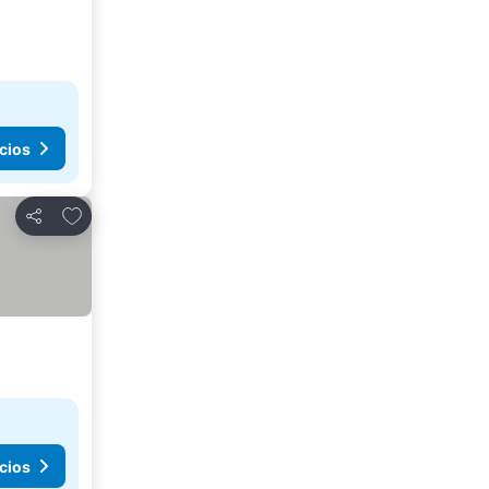
cios
Agregar a favoritos
Compartir
cios