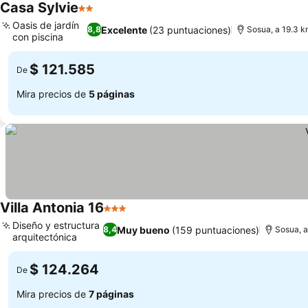
Casa Sylvie
2 Estrellas
Oasis de jardín
Excelente
(23 puntuaciones)
8,8
Sosua, a 19.3 k
con piscina
$ 121.585
De
Mira precios de
5 páginas
Villa Antonia 16
3 Estrellas
Diseño y estructura
Muy bueno
(159 puntuaciones)
8,4
Sosua, a
arquitectónica
$ 124.264
De
Mira precios de
7 páginas