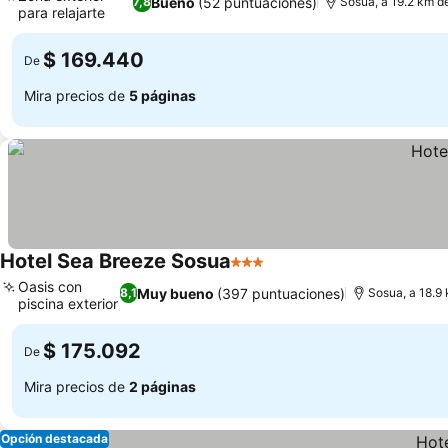
Bueno
(52 puntuaciones)
7,8
Sosua, a 19.2 km de
para relajarte
$ 169.440
De
Mira precios de
5 páginas
Hotel Sea Breeze Sosua
3 Estrellas
Oasis con
Muy bueno
(397 puntuaciones)
8,1
Sosua, a 18.9 
piscina exterior
$ 175.092
De
Mira precios de
2 páginas
Opción destacada