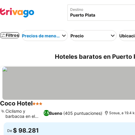
Destino
Filtros
Precios de menor a mayor
Precio
Ubicac
Hoteles baratos en Puerto 
Coco Hotel
3 Estrellas
Ciclismo y
Bueno
(405 puntuaciones)
7,5
Sosua, a 19.4 k
barbacoa en el
hotel
$ 98.281
De