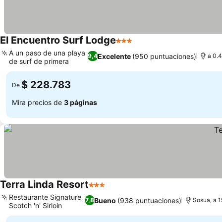
El Encuentro Surf Lodge
3 Estrellas
A un paso de una playa
Excelente
(950 puntuaciones)
9,4
a 0.4
de surf de primera
$ 228.783
De
Mira precios de
3 páginas
Terra Linda Resort
3 Estrellas
Restaurante Signature
Bueno
(938 puntuaciones)
7,8
Sosua, a 1
Scotch 'n' Sirloin