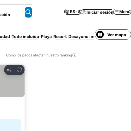
ES · $
Menú
Iniciar sesión
ación
Ver mapa
iudad
Todo incluido
Playa
Resort
Desayuno incluido
Piscina
Sol
Cómo los pagos afectan nuestro ranking
Agregar a favoritos
Compartir