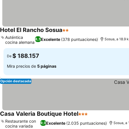
Hotel El Rancho Sosua
2 Estrellas
Auténtica
Excelente
(378 puntuaciones)
8,5
Sosua, a 18.9 k
cocina alemana
$ 188.157
De
Mira precios de
5 páginas
Opción destacada
Casa Valeria Boutique Hotel
3 Estrellas
Restaurante con
Excelente
(2.035 puntuaciones)
9,0
Sosua, a 
cocina variada