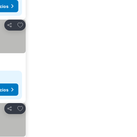
cios
Agregar a favoritos
Compartir
cios
Agregar a favoritos
Compartir