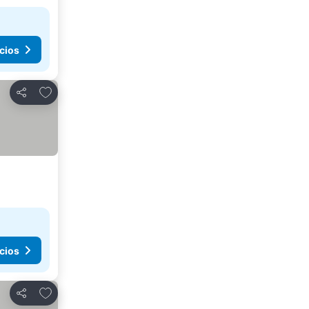
cios
Agregar a favoritos
Compartir
cios
Agregar a favoritos
Compartir