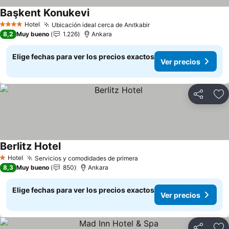
Başkent Konukevi
Ver precios
Hotel
Ubicación ideal cerca de Anıtkabir
Ver precios
4 Estrellas
8,2
Muy bueno
1.226
Ankara
Elige fechas para ver los precios exactos
Ver precios
Compartir
Ag
Berlitz Hotel
Ver precios
Hotel
Servicios y comodidades de primera
Ver precios
1 Estrellas
8,3
Muy bueno
850
Ankara
Elige fechas para ver los precios exactos
Ver precios