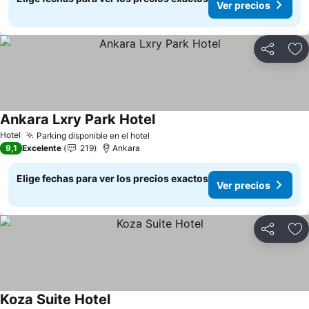
Ver precios
Compartir
Ag
Ankara Lxry Park Hotel
Ver precios
Hotel
Parking disponible en el hotel
Ver precios
9,1
Excelente
219
Ankara
Elige fechas para ver los precios exactos
Ver precios
Compartir
Ag
Koza Suite Hotel
Ver precios