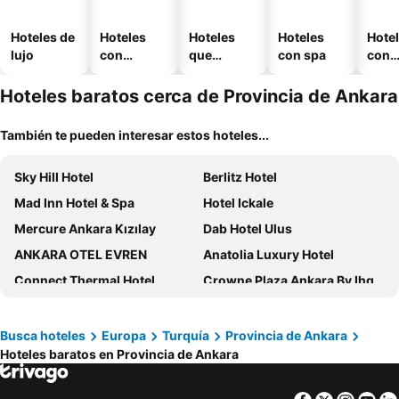
Hoteles de
Hoteles
Hoteles
Hoteles
Hote
lujo
con
que
con spa
con
piscina
aceptan
esta
mascotas
mien
Hoteles baratos cerca de Provincia de Ankara
También te pueden interesar estos hoteles...
Sky Hill Hotel
Berlitz Hotel
Mad Inn Hotel & Spa
Hotel Ickale
Mercure Ankara Kızılay
Dab Hotel Ulus
ANKARA OTEL EVREN
Anatolia Luxury Hotel
Connect Thermal Hotel
Crowne Plaza Ankara By Ihg
VE Hotels Adakale
The Ankara Hotel
Antik Otel
Aldino Hotel & Spa
Busca hoteles
Europa
Turquía
Provincia de Ankara
Hoteles baratos en Provincia de Ankara
No58hotel
Konur Hotel
CK Farabi Hotel
Peracity Hotel