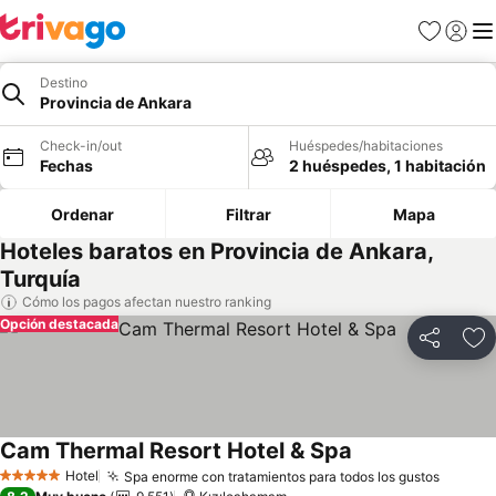
Favoritos
Iniciar 
Me
Destino
Provincia de Ankara
Check-in/out
Huéspedes/habitaciones
Fechas
2 huéspedes, 1 habitación
Ordenar
Filtrar
Mapa
Hoteles baratos en Provincia de Ankara,
Turquía
Cómo los pagos afectan nuestro ranking
Opción destacada
Compartir
Ag
Cam Thermal Resort Hotel & Spa
Ver precios
Hotel
Spa enorme con tratamientos para todos los gustos
Ver pr
5 Estrellas