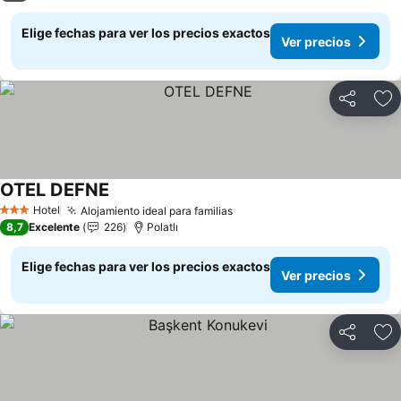
Elige fechas para ver los precios exactos
Ver precios
Compartir
Ag
OTEL DEFNE
Ver precios
Hotel
Alojamiento ideal para familias
Ver precios
3 Estrellas
8,7
Excelente
226
Polatlı
Elige fechas para ver los precios exactos
Ver precios
Compartir
Ag