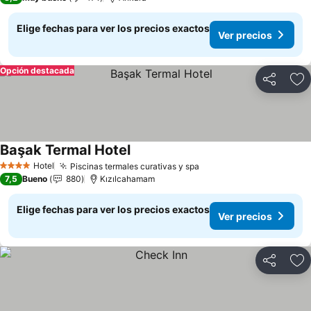
Elige fechas para ver los precios exactos
Ver precios
Opción destacada
Compartir
Ag
Başak Termal Hotel
Ver precios
Hotel
Piscinas termales curativas y spa
Ver precios
4 Estrellas
7,5
Bueno
880
Kızılcahamam
Elige fechas para ver los precios exactos
Ver precios
Compartir
Ag