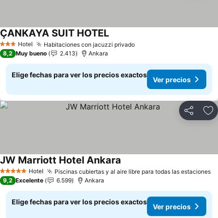
ÇANKAYA SUIT HOTEL
Ver precios
Hotel
Habitaciones con jacuzzi privado
Ver precios
3 Estrellas
8,2
Muy bueno
2.413
Ankara
Elige fechas para ver los precios exactos
Ver precios
Compartir
Ag
JW Marriott Hotel Ankara
Ver precios
Hotel
Piscinas cubiertas y al aire libre para todas las estaciones
Ve
5 Estrellas
9,2
Excelente
6.599
Ankara
Elige fechas para ver los precios exactos
Ver precios