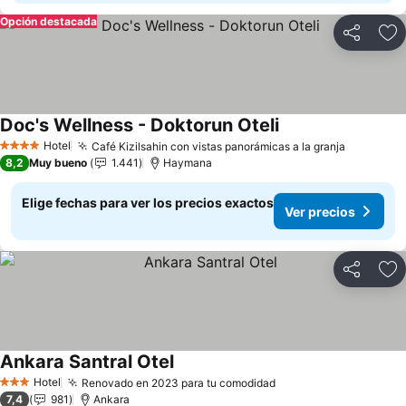
Opción destacada
Compartir
Ag
Doc's Wellness - Doktorun Oteli
Ver precios
Hotel
Café Kizilsahin con vistas panorámicas a la granja
Ver prec
4 Estrellas
8,2
Muy bueno
1.441
Haymana
Elige fechas para ver los precios exactos
Ver precios
Compartir
Ag
Ankara Santral Otel
Ver precios
Hotel
Renovado en 2023 para tu comodidad
Ver precios
3 Estrellas
7,4
981
Ankara