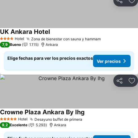
Compartir
Ag
UK Ankara Hotel
Ver precios
Hotel
Zona de bienestar con sauna y hammam
Ver precios
4 Estrellas
7,9
Bueno
1.115
Ankara
Elige fechas para ver los precios exactos
Ver precios
Compartir
Ag
Crowne Plaza Ankara By Ihg
Ver precios
Hotel
Desayuno buffet de primera
Ver precios
5 Estrellas
9,2
Excelente
5.293
Ankara