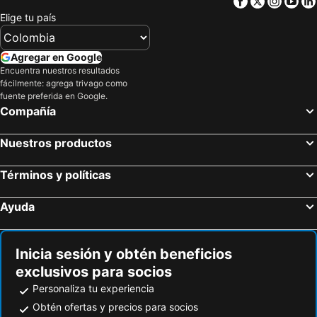
Facebook
Twitter
Insta
Yo
Mövenpick Ankara
Downtown Ankara Hotel
Elige tu país
Bahçelievler Hotels
GRAND BELLİ OTEL
New Park Hotel
Hotel Sema
Agregar en Google
Latanya Hotel Ankara
CPAnkara Hotel
Encuentra nuestros resultados
fácilmente: agrega trivago como
ibis Ankara Airport
Radisson Blu Hotel, Ankara
fuente preferida en Google.
Compañía
Ankara Capital
Manhattan
The Mara Palace
PARK BUTİK
Nuestros productos
Términos y políticas
Ayuda
Inicia sesión y obtén beneficios
exclusivos para socios
Personaliza tu experiencia
Obtén ofertas y precios para socios