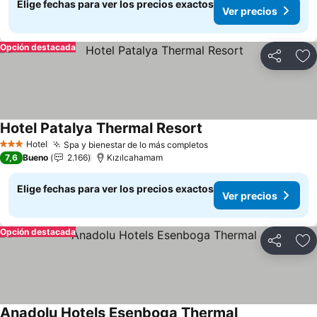
Elige fechas para ver los precios exactos
Ver precios
Opción destacada
Compartir
Ag
Hotel Patalya Thermal Resort
Ver precios
Hotel
Spa y bienestar de lo más completos
Ver precios
3 Estrellas
7,6
Bueno
2.166
Kızılcahamam
Elige fechas para ver los precios exactos
Ver precios
Opción destacada
Compartir
Ag
Anadolu Hotels Esenboga Thermal