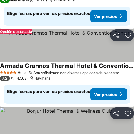
8,2
Muy bueno
9.551
Kızılcahamam
Elige fechas para ver los precios exactos
Ver precios
Opción destacada
Compartir
Ag
Armada Grannos Thermal Hotel & Convention Center
Ver precios
Hotel
Spa sofisticado con diversas opciones de bienestar
Ver pr
5 Estrellas
7,2
4.568
Haymana
Elige fechas para ver los precios exactos
Ver precios
Compartir
Ag