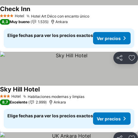
Check Inn
Ver precios
Hotel
Hotel Art Déco con encanto único
Ver precios
4 Estrellas
8,3
Muy bueno
1.535
Ankara
Elige fechas para ver los precios exactos
Ver precios
Compartir
Ag
Sky Hill Hotel
Ver precios
Hotel
Habitaciones modernas y limpias
Ver precios
3 Estrellas
8,7
Excelente
2.999
Ankara
Elige fechas para ver los precios exactos
Ver precios