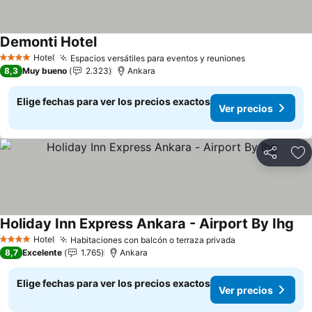
Demonti Hotel
Ver precios
Hotel
Espacios versátiles para eventos y reuniones
Ver precios
4 Estrellas
8,3
Muy bueno
2.323
Ankara
Elige fechas para ver los precios exactos
Ver precios
Compartir
Ag
Holiday Inn Express Ankara - Airport By Ihg
Ver
Hotel
Habitaciones con balcón o terraza privada
Ver precios
4 Estrellas
8,7
Excelente
1.765
Ankara
Elige fechas para ver los precios exactos
Ver precios