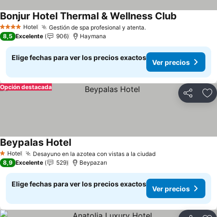
Bonjur Hotel Thermal & Wellness Club
Ver precio
Hotel
Gestión de spa profesional y atenta.
Ver precios
4 Estrellas
8,5
Excelente
906
Haymana
Elige fechas para ver los precios exactos
Ver precios
Opción destacada
Compartir
Ag
Beypalas Hotel
Ver precios
Hotel
Desayuno en la azotea con vistas a la ciudad
Ver precios
1 Estrellas
8,9
Excelente
529
Beypazarı
Elige fechas para ver los precios exactos
Ver precios