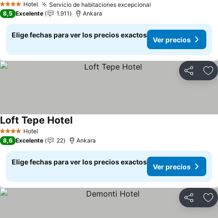
Hotel
Servicio de habitaciones excepcional
Ver precios
4 Estrellas
8,5
Excelente
1.911
Ankara
Elige fechas para ver los precios exactos
Ver precios
Compartir
Ag
Loft Tepe Hotel
Ver precios
Hotel
4 Estrellas
8,6
Excelente
22
Ankara
Elige fechas para ver los precios exactos
Ver precios
Compartir
Ag