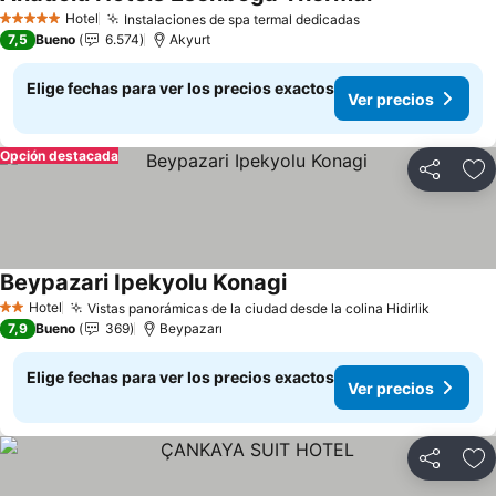
Ver precios
Hotel
Instalaciones de spa termal dedicadas
Ver precios
5 Estrellas
7,5
Bueno
6.574
Akyurt
Elige fechas para ver los precios exactos
Ver precios
Opción destacada
Compartir
Ag
Beypazari Ipekyolu Konagi
Ver precios
Hotel
Vistas panorámicas de la ciudad desde la colina Hidirlik
Ver pre
2 Estrellas
7,9
Bueno
369
Beypazarı
Elige fechas para ver los precios exactos
Ver precios
Compartir
Ag