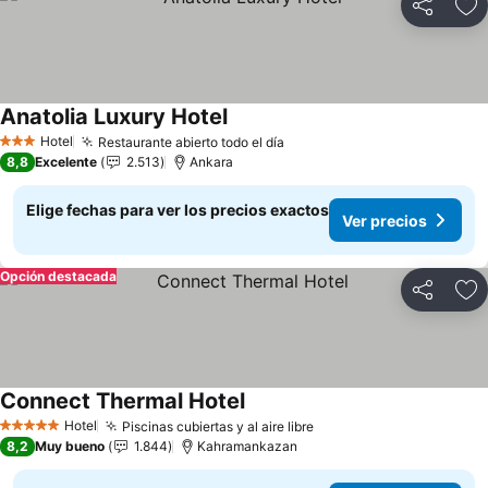
Compartir
Ag
Anatolia Luxury Hotel
Ver precios
Hotel
Restaurante abierto todo el día
Ver precios
3 Estrellas
8,8
Excelente
2.513
Ankara
Elige fechas para ver los precios exactos
Ver precios
Opción destacada
Compartir
Ag
Connect Thermal Hotel
Ver precios
Hotel
Piscinas cubiertas y al aire libre
Ver precios
5 Estrellas
8,2
Muy bueno
1.844
Kahramankazan