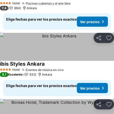
Ver precios
Hotel
Piscinas cubiertas y al aire libre
Ver precios
4 Estrellas
7,4
864
Ankara
Elige fechas para ver los precios exactos
Ver precios
Compartir
Ag
ibis Styles Ankara
Ver precios
Hotel
Eventos de música en vivo
Ver precios
4 Estrellas
9,1
Excelente
632
Ankara
Elige fechas para ver los precios exactos
Ver precios
Compartir
Ag