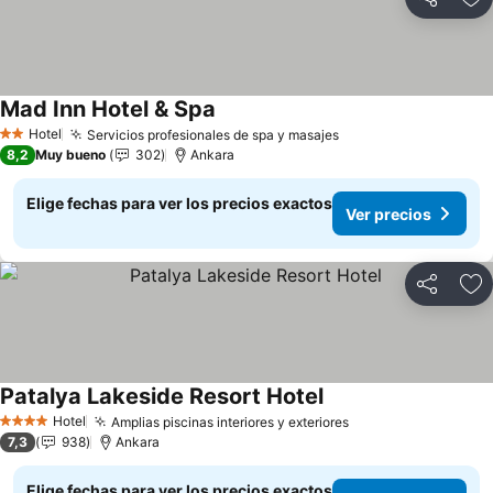
Compartir
Ag
Mad Inn Hotel & Spa
Ver precios
Hotel
Servicios profesionales de spa y masajes
Ver precios
2 Estrellas
8,2
Muy bueno
302
Ankara
Elige fechas para ver los precios exactos
Ver precios
Compartir
Ag
Patalya Lakeside Resort Hotel
Ver precios
Hotel
Amplias piscinas interiores y exteriores
Ver precios
4 Estrellas
7,3
938
Ankara
Elige fechas para ver los precios exactos