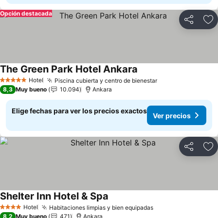
Opción destacada
Compartir
Ag
The Green Park Hotel Ankara
Ver precios
Hotel
Piscina cubierta y centro de bienestar
Ver precios
5 Estrellas
8,3
Muy bueno
10.094
Ankara
Elige fechas para ver los precios exactos
Ver precios
Compartir
Ag
Shelter Inn Hotel & Spa
Ver precios
Hotel
Habitaciones limpias y bien equipadas
Ver precios
4 Estrellas
8,2
Muy bueno
471
Ankara