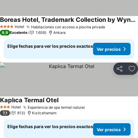
Boreas Hotel, Trademark Collection by Wyndham
Ver precios
Hotel
Habitaciones con acceso a piscina privada
Ver precios
4 Estrellas
8,9
Excelente
1.606
Ankara
Elige fechas para ver los precios exactos
Ver precios
Compartir
Ag
Kaplıca Termal Otel
Ver precios
Hotel
Experiencia de spa termal natural
Ver precios
3 Estrellas
7,1
813
Kızılcahamam
Elige fechas para ver los precios exactos
Ver precios