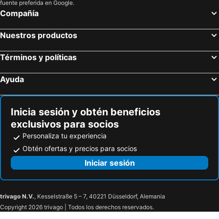
fuente preferida en Google.
Hotel Ambassador Zermatt
Hotel Sole - Sonne
Compañía
Hotel Rosengärtli
Cavallino Lovely Hotel
Nuestros productos
Matterhorn FOCUS Design Hotel
Hotel Bergidyll - Riders Haven - Self Check In
L'Arveyron Open House
Big Sky Hôtel & SPA Chamonix
Términos y políticas
Alpina Eclectic Hotel
3100 Kulmhotel Gornergrat
Ayuda
Hotel Isabella
Hotel Königshof
Hotel Primula
Hotel Daniela
Hotel Metropol & Spa Zermatt
Europe Hotel & Spa
Inicia sesión y obtén beneficios
exclusivos para socios
Hotel Chesa Valese
Hotel Toscana
Personaliza tu experiencia
Tradition Julen Hotel
Hotel de la Paix
Obtén ofertas y precios para socios
The River Village
W Verbier
Iniciar sesión
Laurin
Hotel Atlas Sport
Rezia Bormio
Hotel Gufo
Hotel Meublè Sertorelli Reit
Hotel Baita Dei Pini
trivago N.V.
, Kesselstraße 5 – 7, 40221 Düsseldorf, Alemania
Copyright 2026 trivago | Todos los derechos reservados.
Miramonti Park Hotel
La Genzianella Bormio