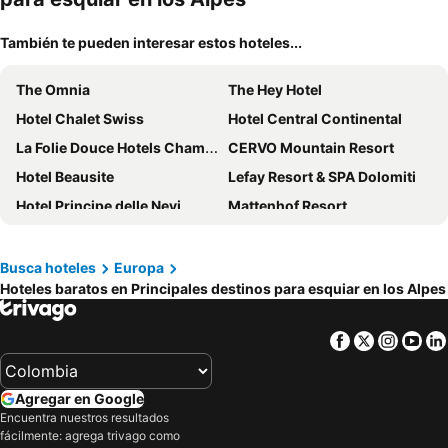
También te pueden interesar estos hoteles...
The Omnia
The Hey Hotel
Hotel Chalet Swiss
Hotel Central Continental
La Folie Douce Hotels Chamonix
CERVO Mountain Resort
Hotel Beausite
Lefay Resort & SPA Dolomiti
Hotel Principe delle Nevi
Mattenhof Resort
Schweizerhof Zermatt
Hotel Elite Zermatt
Hotel Alpina
Hotel Adonis
Busca hoteles
Europa
Hoteles baratos en Principales destinos para esquiar en los Alpes
Hotel Alphubel
Hotel Harder Minerva
Hotel Parnass
Hotel Metropole Interlaken
Facebook
Twitter
Insta
Yo
Royal St. Georges Hotel Interlaken - MGallery Collection
Hôtel Les Aiglons Chamonix
Alpenblick
Essential by Dorint Interlaken
Agregar en Google
Grand Beau-Rivage
The Chedi Andermatt
Encuentra nuestros resultados
fácilmente: agrega trivago como
Victoria-Jungfrau Grand Hotel & Spa
Nord Hotel