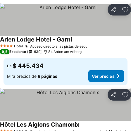
Compartir
Ag
Arlen Lodge Hotel - Garni
Hotel
Acceso directo a las pistas de esquí
4 Estrellas
9,5
Excelente
639
St. Anton am Arlberg
$ 445.434
De
Mira precios de
8 páginas
Ver precios
Compartir
Ag
Hôtel Les Aiglons Chamonix