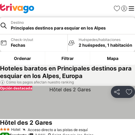
Favoritos
Iniciar 
Me
Destino
Principales destinos para esquiar en los Alpes
Check-in/out
Huéspedes/habitaciones
Fechas
2 huéspedes, 1 habitación
Ordenar
Filtrar
Mapa
Hoteles baratos en Principales destinos para
esquiar en los Alpes, Europa
Cómo los pagos afectan nuestro ranking
Opción destacada
Compartir
Ag
Hôtel des 2 Gares
Hotel
Acceso directo a las pistas de esquí
3 Estrellas