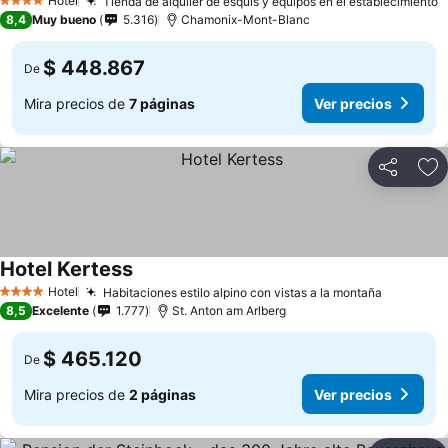
Hotel
Tienda de alquiler de esquís y equipos en el establecimiento
4 Estrellas
8,4
Muy bueno
5.316
Chamonix-Mont-Blanc
$ 448.867
De
Mira precios de
7 páginas
Ver precios
Compartir
Ag
Hotel Kertess
Hotel
Habitaciones estilo alpino con vistas a la montaña
4 Estrellas
8,5
Excelente
1.777
St. Anton am Arlberg
$ 465.120
De
Mira precios de
2 páginas
Ver precios