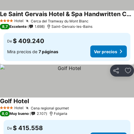
Le Saint Gervais Hotel & Spa Handwritten Collection
Hotel
Cerca del Tramway du Mont Blanc
4 Estrellas
8,7
Excelente
1.698
Saint-Gervais-les-Bains
$ 409.240
De
Mira precios de
7 páginas
Ver precios
Compartir
Ag
Golf Hotel
Hotel
Cena regional gourmet
4 Estrellas
8,0
Muy bueno
2.107
Folgaria
$ 415.558
De