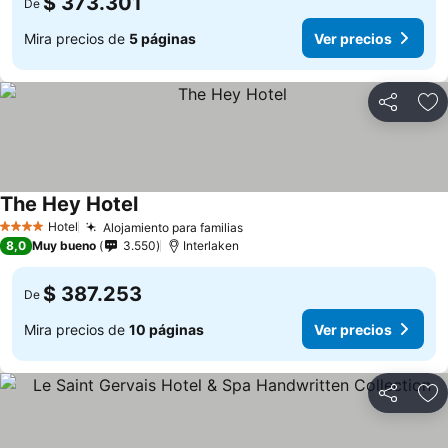
$ 373.301
De
Mira precios de
5 páginas
Ver precios
Compartir
Ag
The Hey Hotel
Hotel
Alojamiento para familias
4 Estrellas
8,0
Muy bueno
3.550
Interlaken
$ 387.253
De
Mira precios de
10 páginas
Ver precios
Compartir
Ag