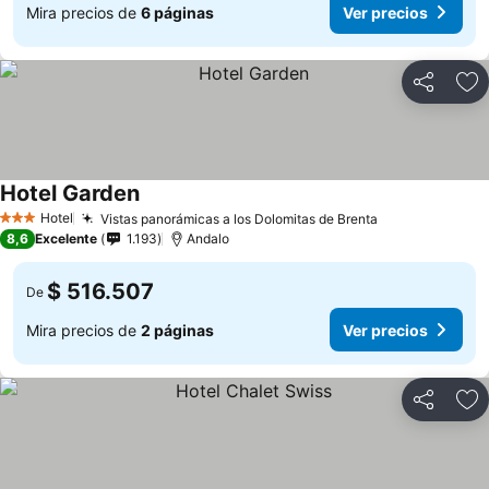
Mira precios de
6 páginas
Ver precios
Compartir
Ag
Hotel Garden
Hotel
Vistas panorámicas a los Dolomitas de Brenta
3 Estrellas
8,6
Excelente
1.193
Andalo
$ 516.507
De
Mira precios de
2 páginas
Ver precios
Compartir
Ag