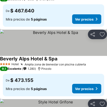
$ 467.640
De
Mira precios de
5 páginas
Ver precios
Compartir
Ag
Beverly Alps Hotel & Spa
Hotel
Amplia zona de bienestar con piscina cubierta
4 Estrellas
9,1
Excelente
1.280
Pinzolo
$ 473.155
De
Mira precios de
5 páginas
Ver precios
Compartir
Ag