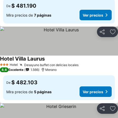
$ 481.190
De
Mira precios de
7 páginas
Ver precios
Compartir
Ag
Hotel Villa Laurus
Hotel
Desayuno buffet con delicias locales
3 Estrellas
8,6
Excelente
1.566
Merano
$ 482.103
De
Mira precios de
5 páginas
Ver precios
Compartir
Ag