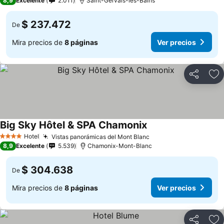
8,9
Excelente
2.011
Saint-Gervais-les-Bains
$ 237.472
De
Mira precios de
8 páginas
Ver precios
Compartir
Ag
Big Sky Hôtel & SPA Chamonix
Hotel
Vistas panorámicas del Mont Blanc
4 Estrellas
8,9
Excelente
5.539
Chamonix-Mont-Blanc
$ 304.638
De
Mira precios de
8 páginas
Ver precios