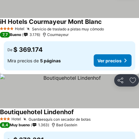
iH Hotels Courmayeur Mont Blanc
Hotel
Servicio de traslado a pistas muy cómodo
4 Estrellas
7,7
Bueno
3.176
Courmayeur
$ 369.174
De
Mira precios de
5 páginas
Ver precios
Compartir
Ag
Boutiquehotel Lindenhof
Hotel
Guardaesquís con secador de botas
3 Estrellas
8,4
Muy bueno
1.363
Bad Gastein