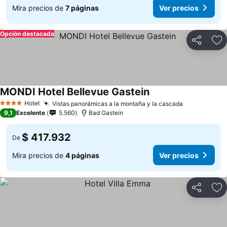
Mira precios de
7 páginas
Ver precios
Opción destacada
Compartir
Ag
MONDI Hotel Bellevue Gastein
Hotel
Vistas panorámicas a la montaña y la cascada
4 Estrellas
9,1
Excelente
5.560
Bad Gastein
$ 417.932
De
Mira precios de
4 páginas
Ver precios
Compartir
Ag