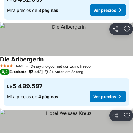
Mira precios de
8 páginas
Ver precios
Compartir
Ag
Die Arlbergerin
Hotel
Desayuno gourmet con zumo fresco
4 Estrellas
9,3
Excelente
442
St. Anton am Arlberg
$ 499.597
De
Mira precios de
4 páginas
Ver precios
Compartir
Ag