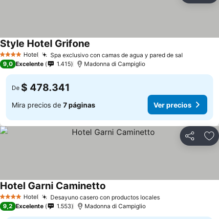
Style Hotel Grifone
Hotel
Spa exclusivo con camas de agua y pared de sal
4 Estrellas
9,0
Excelente
1.415
Madonna di Campiglio
$ 478.341
De
Mira precios de
7 páginas
Ver precios
Compartir
Ag
Hotel Garni Caminetto
Hotel
Desayuno casero con productos locales
4 Estrellas
9,2
Excelente
1.553
Madonna di Campiglio