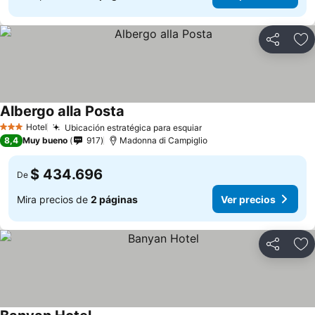
Compartir
Ag
Albergo alla Posta
Hotel
Ubicación estratégica para esquiar
3 Estrellas
8,4
Muy bueno
917
Madonna di Campiglio
$ 434.696
De
Mira precios de
2 páginas
Ver precios
Compartir
Ag