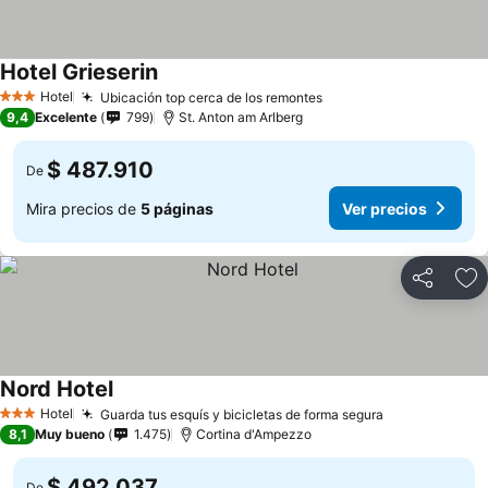
Hotel Grieserin
Hotel
Ubicación top cerca de los remontes
3 Estrellas
9,4
Excelente
799
St. Anton am Arlberg
$ 487.910
De
Mira precios de
5 páginas
Ver precios
Compartir
Ag
Nord Hotel
Hotel
Guarda tus esquís y bicicletas de forma segura
3 Estrellas
8,1
Muy bueno
1.475
Cortina d'Ampezzo
$ 492.037
De