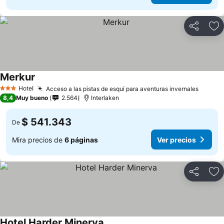
Compartir
Ag
Merkur
Hotel
Acceso a las pistas de esquí para aventuras invernales
3 Estrellas
8,4
Muy bueno
2.564
Interlaken
$ 541.343
De
Mira precios de
6 páginas
Ver precios
Compartir
Ag
Hotel Harder Minerva