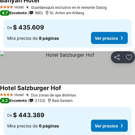
Banyan Hotel
Hotel
Guardaesquís exclusivo en el remonte Galzig
4 Estrellas
8,7
Excelente
960
St. Anton am Arlberg
$ 435.609
De
Mira precios de
8 páginas
Ver precios
Compartir
Ag
Hotel Salzburger Hof
Hotel
Dos zonas de spa distintas
4 Estrellas
9,2
Excelente
2.132
Bad Gastein
$ 443.389
De
Mira precios de
6 páginas
Ver precios