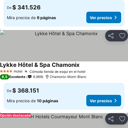
$ 341.526
De
Mira precios de
6 páginas
Ver precios
Compartir
Ag
Lykke Hôtel & Spa Chamonix
Hotel
Cómoda tienda de esquí en el hotel
4 Estrellas
8,5
Excelente
6.969
Chamonix-Mont-Blanc
$ 368.151
De
Mira precios de
10 páginas
Ver precios
Opción destacada
Compartir
Ag