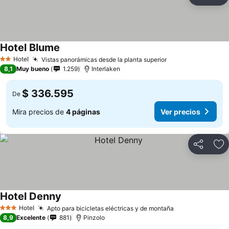
Compartir
Ag
Hotel Blume
Hotel
Vistas panorámicas desde la planta superior
2 Estrellas
8,1
Muy bueno
1.259
Interlaken
$ 336.595
De
Mira precios de
4 páginas
Ver precios
Compartir
Ag
Hotel Denny
Hotel
Apto para bicicletas eléctricas y de montaña
3 Estrellas
8,9
Excelente
881
Pinzolo