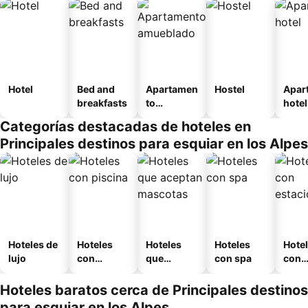
Hotel
Bed and
Apartamen
Hostel
Apar
breakfasts
to
hotel
amueblad
Categorías destacadas de hoteles en
o
Principales destinos para esquiar en los Alpes
Hoteles de
Hoteles
Hoteles
Hoteles
Hote
lujo
con
que
con spa
con
piscina
aceptan
esta
mascotas
mien
Hoteles baratos cerca de Principales destinos
para esquiar en los Alpes