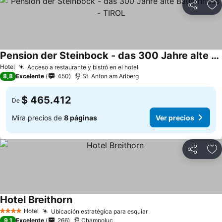
Compartir
Ag
Pension der Steinbock - das 300 Jahre alte Bauernhaus - TIROL
Hotel
Acceso a restaurante y bistró en el hotel
8,8
Excelente
450
St. Anton am Arlberg
$ 465.412
De
Mira precios de
8 páginas
Ver precios
Compartir
Ag
Hotel Breithorn
Hotel
Ubicación estratégica para esquiar
4 Estrellas
9,1
Excelente
266
Champoluc