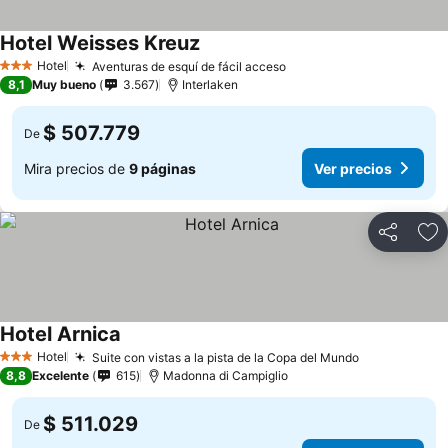
Hotel Weisses Kreuz
Hotel
Aventuras de esquí de fácil acceso
3 Estrellas
8,1
Muy bueno
3.567
Interlaken
$ 507.779
De
Mira precios de
9 páginas
Ver precios
Compartir
Ag
Hotel Arnica
Hotel
Suite con vistas a la pista de la Copa del Mundo
3 Estrellas
8,8
Excelente
615
Madonna di Campiglio
$ 511.029
De