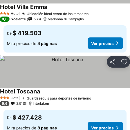
Hotel Villa Emma
Hotel
Ubicación ideal cerca de los remontes
3 Estrellas
8,6
Excelente
566
Madonna di Campiglio
$ 419.503
De
Mira precios de
4 páginas
Ver precios
Compartir
Ag
Hotel Toscana
Hotel
Guardaesquís para deportes de invierno
3 Estrellas
6,6
2.918
Interlaken
$ 427.428
De
Mira precios de
8 páginas
Ver precios