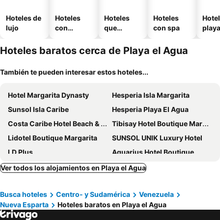
Hoteles de
Hoteles
Hoteles
Hoteles
Hotel
lujo
con
que
con spa
play
piscina
aceptan
mascotas
Hoteles baratos cerca de Playa el Agua
También te pueden interesar estos hoteles...
Hotel Margarita Dynasty
Hesperia Isla Margarita
Sunsol Isla Caribe
Hesperia Playa El Agua
Costa Caribe Hotel Beach & Resort
Tibisay Hotel Boutique Margarita
Lidotel Boutique Margarita
SUNSOL UNIK Luxury Hotel
LD Plus
Aquarius Hotel Boutique
Hotel Costa Linda Beach
Villa Cocuyo - Studios & Apartments
Ver todos los alojamientos en Playa el Agua
H2otel By LD Hotel Boutique
Lidotel Agua Dorada
Busca hoteles
Centro- y Sudamérica
Venezuela
Sunsol Ecoland
Hotel Parguito
Nueva Esparta
Hoteles baratos en Playa el Agua
Maloka Boutique & Spa
Apartamento vacacional en el Hotel Dynasty , Habitación tipo Estudio PRIVADO