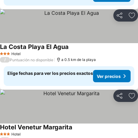
Compartir
Ag
La Costa Playa El Agua
Hotel
3 Estrellas
/
a 0.5 km de la playa
Puntuación no disponible
Elige fechas para ver los precios exactos
Ver precios
Compartir
Ag
Hotel Venetur Margarita
Hotel
3 Estrellas