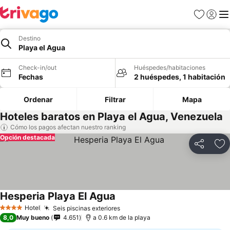
Favoritos
Iniciar 
Me
Destino
Playa el Agua
Check-in/out
Huéspedes/habitaciones
Fechas
2 huéspedes, 1 habitación
Ordenar
Filtrar
Mapa
Hoteles baratos en Playa el Agua, Venezuela
Cómo los pagos afectan nuestro ranking
Opción destacada
Compartir
Ag
Hesperia Playa El Agua
Hotel
Seis piscinas exteriores
4 Estrellas
8,0
Muy bueno
4.651
a 0.6 km de la playa