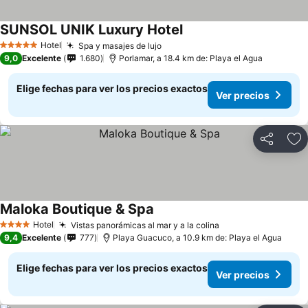
SUNSOL UNIK Luxury Hotel
Hotel
Spa y masajes de lujo
5 Estrellas
9,0
Excelente
1.680
Porlamar, a 18.4 km de: Playa el Agua
Elige fechas para ver los precios exactos
Ver precios
Compartir
Ag
Maloka Boutique & Spa
Hotel
Vistas panorámicas al mar y a la colina
4 Estrellas
9,4
Excelente
777
Playa Guacuco, a 10.9 km de: Playa el Agua
Elige fechas para ver los precios exactos
Ver precios