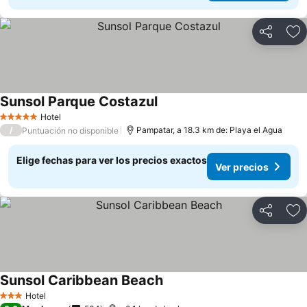
Compartir
Ag
Sunsol Parque Costazul
Hotel
5 Estrellas
/
Pampatar, a 18.3 km de: Playa el Agua
Puntuación no disponible
Elige fechas para ver los precios exactos
Ver precios
Compartir
Ag
Sunsol Caribbean Beach
Hotel
3 Estrellas