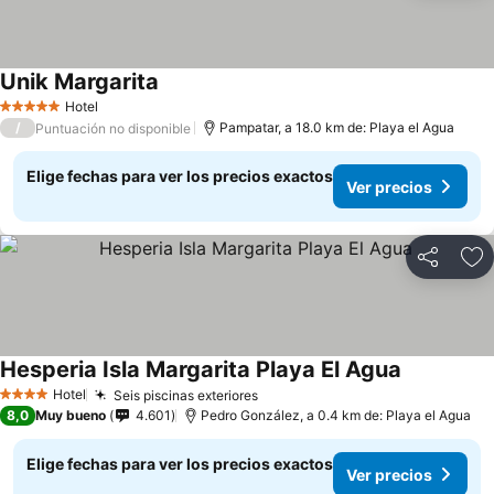
Unik Margarita
Hotel
5 Estrellas
/
Pampatar, a 18.0 km de: Playa el Agua
Puntuación no disponible
Elige fechas para ver los precios exactos
Ver precios
Compartir
Ag
Hesperia Isla Margarita Playa El Agua
Hotel
Seis piscinas exteriores
4 Estrellas
8,0
Muy bueno
4.601
Pedro González, a 0.4 km de: Playa el Agua
Elige fechas para ver los precios exactos
Ver precios