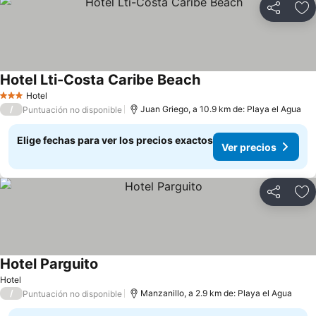
Compartir
Ag
Hotel Lti-Costa Caribe Beach
Hotel
3 Estrellas
/
Juan Griego, a 10.9 km de: Playa el Agua
Puntuación no disponible
Elige fechas para ver los precios exactos
Ver precios
Compartir
Ag
Hotel Parguito
Hotel
/
Manzanillo, a 2.9 km de: Playa el Agua
Puntuación no disponible