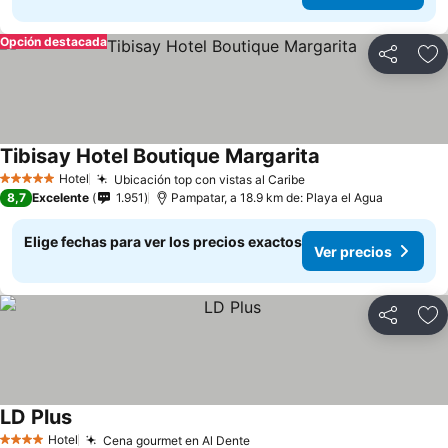
Opción destacada
Compartir
Ag
Tibisay Hotel Boutique Margarita
Hotel
Ubicación top con vistas al Caribe
5 Estrellas
8,7
Excelente
1.951
Pampatar, a 18.9 km de: Playa el Agua
Elige fechas para ver los precios exactos
Ver precios
Compartir
Ag
LD Plus
Hotel
Cena gourmet en Al Dente
4 Estrellas