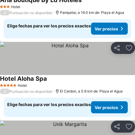
Aria Boutique By Ld Hoteles
Hotel
3 Estrellas
/
Pampatar, a 19.0 km de: Playa el Agua
Puntuación no disponible
Elige fechas para ver los precios exactos
Ver precios
Compartir
Ag
Hotel Aloha Spa
Hotel
5 Estrellas
/
El Cardon, a 0.6 km de: Playa el Agua
Puntuación no disponible
Elige fechas para ver los precios exactos
Ver precios
Compartir
Ag