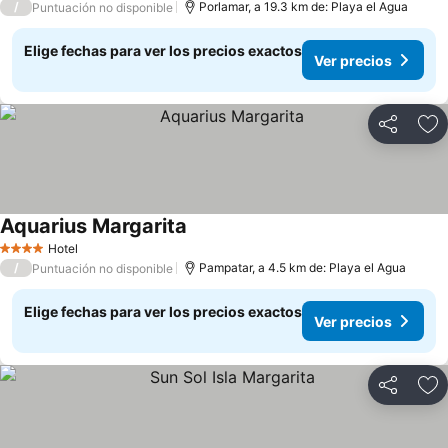
/
Porlamar, a 19.3 km de: Playa el Agua
Puntuación no disponible
Elige fechas para ver los precios exactos
Ver precios
Compartir
Ag
Aquarius Margarita
Hotel
4 Estrellas
/
Pampatar, a 4.5 km de: Playa el Agua
Puntuación no disponible
Elige fechas para ver los precios exactos
Ver precios
Compartir
Ag