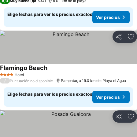
8,0
Muy bueno
534
a 0.1 km de la playa
Elige fechas para ver los precios exactos
Ver precios
Compartir
Ag
Flamingo Beach
Hotel
4 Estrellas
/
Pampatar, a 19.0 km de: Playa el Agua
Puntuación no disponible
Elige fechas para ver los precios exactos
Ver precios
Compartir
Ag