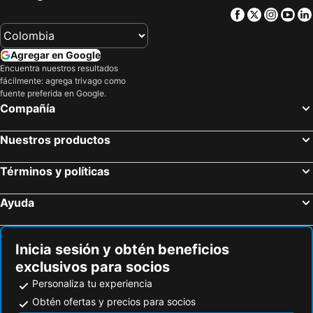
Isabel La Católica
Hotel Miragua, Playa El Agua
Facebook
Twitter
Insta
Yo
Hotel Le Flamboyant
Beach House Puerta Del Sol Playa el Agua
Coral Caribe
Sunsol Caribbean Beach
Agregar en Google
Palm Beach
Hesperia Isla Margarita Playa El Agua
Encuentra nuestros resultados
fácilmente: agrega trivago como
Hesperia Eden Club - Adults Only
Pueblo Caribe
fuente preferida en Google.
Ikin Margarita Hotel And Spa
Hotel Confortel Isla Bonita
Compañía
Club Punta Playa & Resort
Océano Azzurro
Nuestros productos
Hotel Boutique Maloka
Hotel Lti-Costa Caribe Beach
Lagunamar Resort & Spa
Sun Sol Isla Margarita
Términos y políticas
Sunsol Parque Costazul
Unik
Ayuda
Flamingo Beach
Hotel Venetur Margarita
Inicia sesión y obtén beneficios
exclusivos para socios
Personaliza tu experiencia
Obtén ofertas y precios para socios