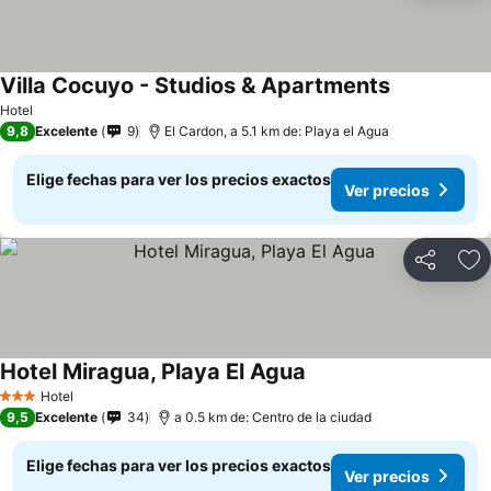
Villa Cocuyo - Studios & Apartments
Hotel
9,8
Excelente
9
El Cardon, a 5.1 km de: Playa el Agua
Elige fechas para ver los precios exactos
Ver precios
Compartir
Ag
Hotel Miragua, Playa El Agua
Hotel
3 Estrellas
9,5
Excelente
34
a 0.5 km de: Centro de la ciudad
Elige fechas para ver los precios exactos
Ver precios