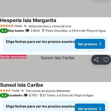
Hesperia Isla Margarita
Hotel
Varias piscinas y zonas de ocio
5 Estrellas
8,3
Muy bueno
3.805
Pedro González, a 5.6 km de: Playa el Agua
Elige fechas para ver los precios exactos
Ver precios
Opción destacada
Compartir
Ag
Sunsol Isla Caribe
Hotel
Tres zonas de piscina diferentes
4 Estrellas
8,5
Excelente
8.797
El Tirano, a 4.6 km de: Playa el Agua
Elige fechas para ver los precios exactos
Ver precios