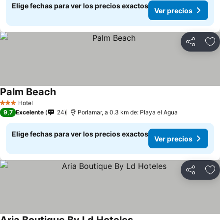
Elige fechas para ver los precios exactos
Ver precios
Compartir
Ag
Palm Beach
Hotel
3 Estrellas
9,7
Excelente
24
Porlamar, a 0.3 km de: Playa el Agua
Elige fechas para ver los precios exactos
Ver precios
Compartir
Ag