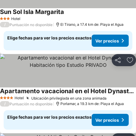
Sun Sol Isla Margarita
Hotel
3 Estrellas
/
El Tirano, a 17.4 km de: Playa el Agua
Puntuación no disponible
Elige fechas para ver los precios exactos
Ver precios
Compartir
Ag
Apartamento vacacional en el Hotel Dynasty , Habitación tipo Estudio PRIVADO
Hotel
Ubicación privilegiada en una zona animada
4 Estrellas
/
Porlamar, a 19.3 km de: Playa el Agua
Puntuación no disponible
Elige fechas para ver los precios exactos
Ver precios