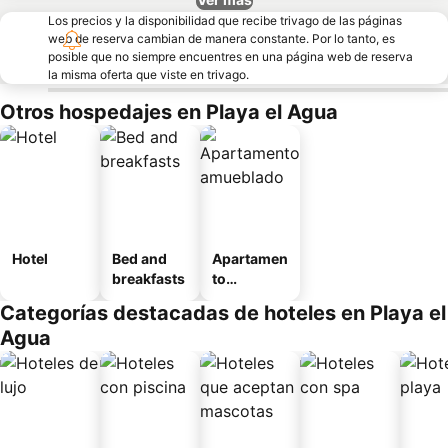
Los precios y la disponibilidad que recibe trivago de las páginas
web de reserva cambian de manera constante. Por lo tanto, es
posible que no siempre encuentres en una página web de reserva
la misma oferta que viste en trivago.
Otros hospedajes en Playa el Agua
Hotel
Bed and
Apartamen
breakfasts
to
amueblad
Categorías destacadas de hoteles en Playa el
o
Agua