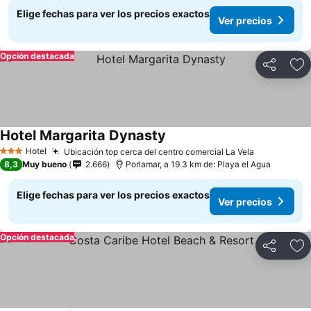
Elige fechas para ver los precios exactos
Ver precios
Opción destacada
Compartir
Ag
Hotel Margarita Dynasty
Hotel
Ubicación top cerca del centro comercial La Vela
3 Estrellas
8,3
Muy bueno
2.666
Porlamar, a 19.3 km de: Playa el Agua
Elige fechas para ver los precios exactos
Ver precios
Opción destacada
Compartir
Ag