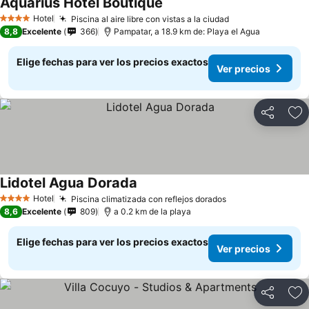
Aquarius Hotel Boutique
Hotel
Piscina al aire libre con vistas a la ciudad
4 Estrellas
8,8
Excelente
366
Pampatar, a 18.9 km de: Playa el Agua
Elige fechas para ver los precios exactos
Ver precios
Compartir
Ag
Lidotel Agua Dorada
Hotel
Piscina climatizada con reflejos dorados
4 Estrellas
8,6
Excelente
809
a 0.2 km de la playa
Elige fechas para ver los precios exactos
Ver precios
Compartir
Ag