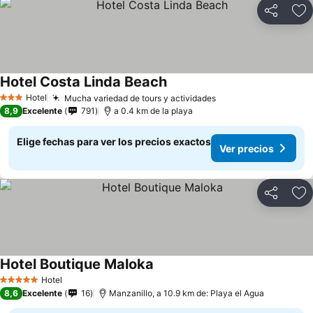
Compartir
Ag
Hotel Costa Linda Beach
Hotel
Mucha variedad de tours y actividades
3 Estrellas
8,9
Excelente
791
a 0.4 km de la playa
Elige fechas para ver los precios exactos
Ver precios
Compartir
Ag
Hotel Boutique Maloka
Hotel
5 Estrellas
8,6
Excelente
16
Manzanillo, a 10.9 km de: Playa el Agua