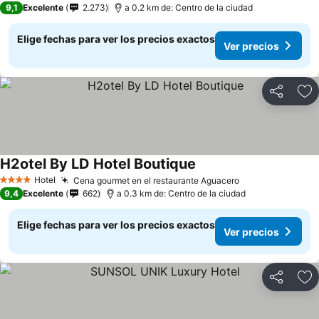
9,1
Excelente
2.273
a 0.2 km de: Centro de la ciudad
Elige fechas para ver los precios exactos
Ver precios
Compartir
Ag
H2otel By LD Hotel Boutique
Hotel
Cena gourmet en el restaurante Aguacero
4 Estrellas
9,4
Excelente
662
a 0.3 km de: Centro de la ciudad
Elige fechas para ver los precios exactos
Ver precios
Compartir
Ag