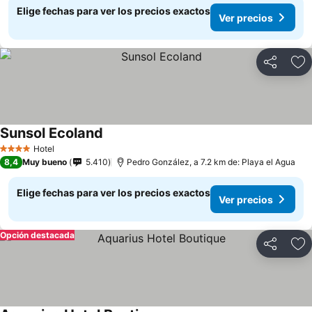
Elige fechas para ver los precios exactos
Ver precios
Compartir
Ag
Sunsol Ecoland
Hotel
4 Estrellas
8,4
Muy bueno
5.410
Pedro González, a 7.2 km de: Playa el Agua
Elige fechas para ver los precios exactos
Ver precios
Opción destacada
Compartir
Ag