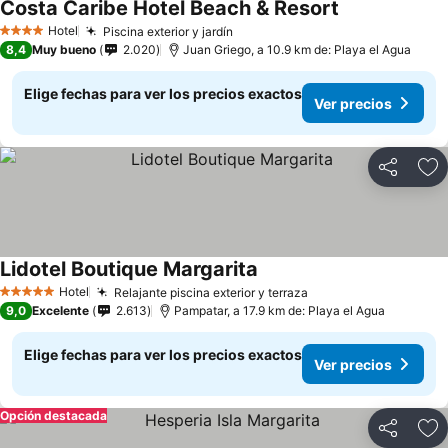
Costa Caribe Hotel Beach & Resort
Hotel
Piscina exterior y jardín
4 Estrellas
8,4
Muy bueno
2.020
Juan Griego, a 10.9 km de: Playa el Agua
Elige fechas para ver los precios exactos
Ver precios
Compartir
Ag
Lidotel Boutique Margarita
Hotel
Relajante piscina exterior y terraza
5 Estrellas
9,0
Excelente
2.613
Pampatar, a 17.9 km de: Playa el Agua
Elige fechas para ver los precios exactos
Ver precios
Opción destacada
Compartir
Ag