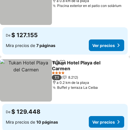
a 0.8 km de la playa
Piscina exterior en el patio con solárium
Ver
$ 127.155
De
Mira precios de
7 páginas
Ver precios
Tukan Hotel Playa del
Compartir
Agregar a favoritos
Carmen
Ver precios
4 Estrellas
7,1
8.212
a 0.2 km de la playa
Buffet y terraza La Ceiba
Ver precios
$ 129.448
De
Mira precios de
10 páginas
Ver precios