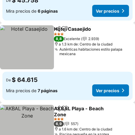
$ 45.758
De
Mira precios de
6 páginas
Ver precios
Hotel Casaejido
Compartir
Agregar a favoritos
Ver precio
3 Estrellas
8,8
Excelente
2.939
a 1.3 km de: Centro de la ciudad
Auténticas habitaciones estilo palapa
mexicana
$ 64.615
De
Mira precios de
7 páginas
Ver precios
AKBAL Playa - Beach
Compartir
Agregar a favoritos
Zone
Ver precios
3 Estrellas
6,9
557
a 1.6 km de: Centro de la ciudad
Piscina pequeña en la azotea