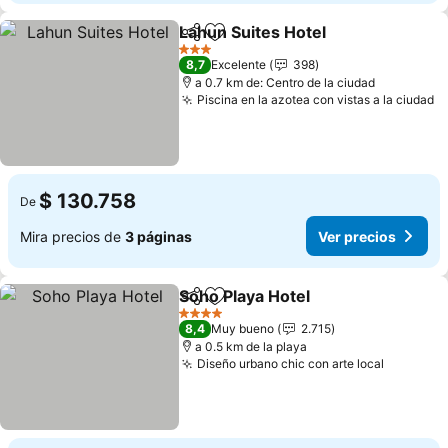
Lahun Suites Hotel
Compartir
Agregar a favoritos
Ver pre
3 Estrellas
8,7
Excelente
398
a 0.7 km de: Centro de la ciudad
Piscina en la azotea con vistas a la ciudad
V
$ 130.758
De
Mira precios de
3 páginas
Ver precios
Soho Playa Hotel
Compartir
Agregar a favoritos
Ver preci
4 Estrellas
8,4
Muy bueno
2.715
a 0.5 km de la playa
Diseño urbano chic con arte local
Ver prec