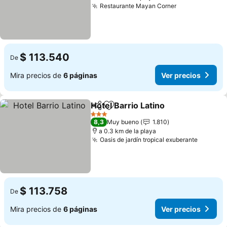
Restaurante Mayan Corner
Ver precios
$ 113.540
De
Mira precios de
6 páginas
Ver precios
Hotel Barrio Latino
Compartir
Agregar a favoritos
Ver pre
3 Estrellas
8,3
Muy bueno
1.810
a 0.3 km de la playa
Oasis de jardín tropical exuberante
Ver pre
$ 113.758
De
Mira precios de
6 páginas
Ver precios