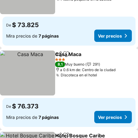
Ver precios
$ 73.825
De
Mira precios de
7 páginas
Ver precios
Casa Maca
Compartir
Agregar a favoritos
Ver precios
3 Estrellas
8,1
Muy bueno
291
a 0.6 km de: Centro de la ciudad
Discoteca en el hotel
Ver precios
$ 76.373
De
Mira precios de
7 páginas
Ver precios
Hotel Bosque Caribe