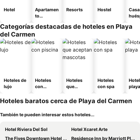
Hotel
Apartamen
Resorts
Hostel
Casa
to
hués
amueblad
Categorías destacadas de hoteles en Playa
o
del Carmen
Hoteles de
Hoteles
Hoteles
Hoteles
Hotel
lujo
con
que
con spa
play
piscina
aceptan
mascotas
Hoteles baratos cerca de Playa del Carmen
También te pueden interesar estos hoteles...
Hotel Riviera Del Sol
Hotel Xcaret Arte
The Fives Downtown Hotel & Residences, Curio Collection by Hilton
Residence Inn by Marriott Playa del Carmen