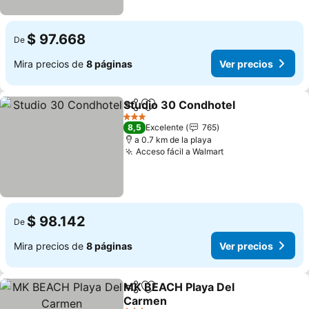
$ 97.668
De
Mira precios de
8 páginas
Ver precios
Studio 30 Condhotel
Compartir
Agregar a favoritos
Ver p
3 Estrellas
8,5
Excelente
765
a 0.7 km de la playa
Acceso fácil a Walmart
Ver precios
$ 98.142
De
Mira precios de
8 páginas
Ver precios
MK BEACH Playa Del
Compartir
Agregar a favoritos
Carmen