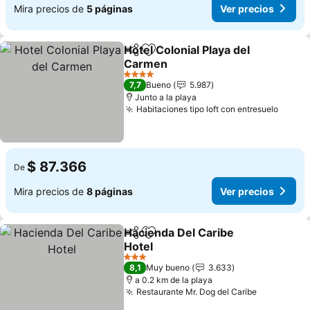
Mira precios de
5 páginas
Ver precios
Hotel Colonial Playa del
Compartir
Agregar a favoritos
Carmen
Ver precios
4 Estrellas
7,7
Bueno
5.987
Junto a la playa
Habitaciones tipo loft con entresuelo
Ver p
$ 87.366
De
Mira precios de
8 páginas
Ver precios
Hacienda Del Caribe
Compartir
Agregar a favoritos
Hotel
Ver precios
3 Estrellas
8,1
Muy bueno
3.633
a 0.2 km de la playa
Restaurante Mr. Dog del Caribe
Ver preci