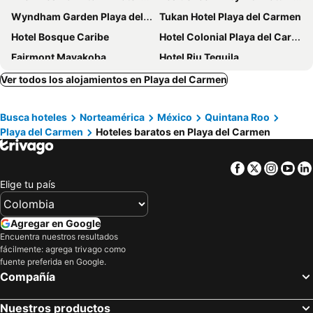
Wyndham Garden Playa del Carmen
Tukan Hotel Playa del Carmen
Hotel Bosque Caribe
Hotel Colonial Playa del Carmen
Fairmont Mayakoba
Hotel Riu Tequila
Hyatt Centric Playa del Carmen
Palafitos Overwater Bungalows
Ver todos los alojamientos en Playa del Carmen
City Express by Marriott Playa Del Carmen
La Hacienda Hotel, at Xcaret
Busca hoteles
Norteamérica
México
Quintana Roo
Casa Kaoba Hotel & Suites
Select Club at Sandos Caracol All Inclusive - Adults Only Area
Playa del Carmen
Hoteles baratos en Playa del Carmen
Aloft by Marriott Playa del Carmen
Holiday Inn Express & Suites Playa Del Carmen By Ihg
HM Playa del Carmen
Hotel Punta Esmeralda
Facebook
Twitter
Insta
Yo
Sunset Fishermen Beach Resort
Hacienda Real del Caribe
Elige tu país
Hacienda Paradise Hotel
Hotel 52 Playa del Carmen
Terrasse Hotel Playa del Carmen
Hotel The Palm
Agregar en Google
Encuentra nuestros resultados
El Dorado Royale
Eurostars Hacienda Vista Real
fácilmente: agrega trivago como
Mayan Palace Riviera Maya
Antera Hotel & Residences
fuente preferida en Google.
Compañía
The Reef 28
Hotel Casaejido
Aspira Hotel Playa del Carmen
Magic Blue Spa Boutique Hotel Adults Only
Nuestros productos