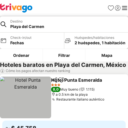
Favoritos
Iniciar 
Me
Destino
Playa del Carmen
Check-in/out
Huéspedes/habitaciones
Fechas
2 huéspedes, 1 habitación
Ordenar
Filtrar
Mapa
Hoteles baratos en Playa del Carmen, México
Cómo los pagos afectan nuestro ranking
Hotel Punta Esmeralda
Compartir
Agregar a favoritos
Ver
3 Estrellas
8,0
Muy bueno
1.115
a 0.5 km de la playa
Restaurante italiano auténtico
Ver precio