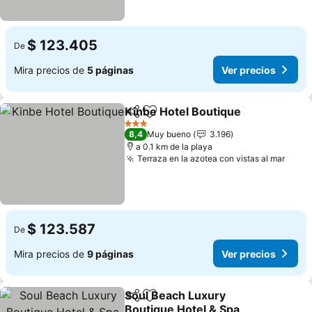
$ 123.405
De
Mira precios de
5 páginas
Ver precios
Kinbe Hotel Boutique
Compartir
Agregar a favoritos
Ver 
3 Estrellas
8,4
Muy bueno
3.196
a 0.1 km de la playa
Terraza en la azotea con vistas al mar
Ver p
$ 123.587
De
Mira precios de
9 páginas
Ver precios
Soul Beach Luxury
Compartir
Agregar a favoritos
Boutique Hotel & Spa