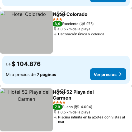
Hotel Colorado
Compartir
Agregar a favoritos
Ver precios
3 Estrellas
8,9
Excelente
975
a 0.5 km de la playa
Decoración única y colorida
Ver precios
$ 104.876
De
Mira precios de
7 páginas
Ver precios
Hotel 52 Playa del
Compartir
Agregar a favoritos
Carmen
Ver precios
4 Estrellas
7,9
Bueno
4.004
a 0.5 km de la playa
Piscina infinita en la azotea con vistas al
mar