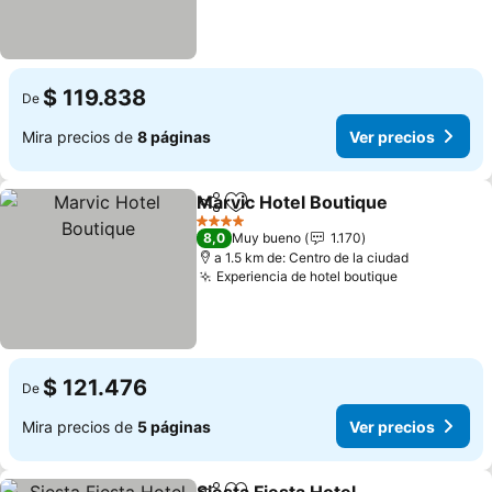
$ 119.838
De
Mira precios de
8 páginas
Ver precios
Marvic Hotel Boutique
Compartir
Agregar a favoritos
Ver 
4 Estrellas
8,0
Muy bueno
1.170
a 1.5 km de: Centro de la ciudad
Experiencia de hotel boutique
Ver precios
$ 121.476
De
Mira precios de
5 páginas
Ver precios