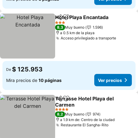
Hotel Playa Encantada
Compartir
Agregar a favoritos
Ver 
3 Estrellas
8,3
Muy bueno
1.596
a 0.5 km de la playa
Acceso privilegiado a transporte
Ver preci
$ 125.953
De
Mira precios de
10 páginas
Ver precios
Terrasse Hotel Playa del
Compartir
Agregar a favoritos
Carmen
Ver precios
4 Estrellas
8,2
Muy bueno
974
a 1.9 km de: Centro de la ciudad
Restaurante El Sangha-Rito
Ver precios