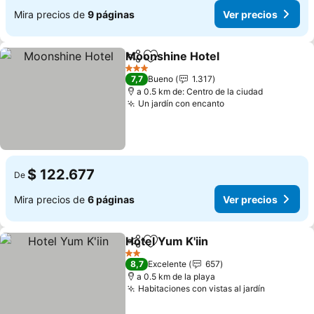
Mira precios de
9 páginas
Ver precios
Moonshine Hotel
Compartir
Agregar a favoritos
Ver preci
3 Estrellas
7,7
Bueno
1.317
a 0.5 km de: Centro de la ciudad
Un jardín con encanto
Ver precios
$ 122.677
De
Mira precios de
6 páginas
Ver precios
Hotel Yum K'iin
Compartir
Agregar a favoritos
Ver precios
2 Estrellas
8,7
Excelente
657
a 0.5 km de la playa
Habitaciones con vistas al jardín
Ver preci