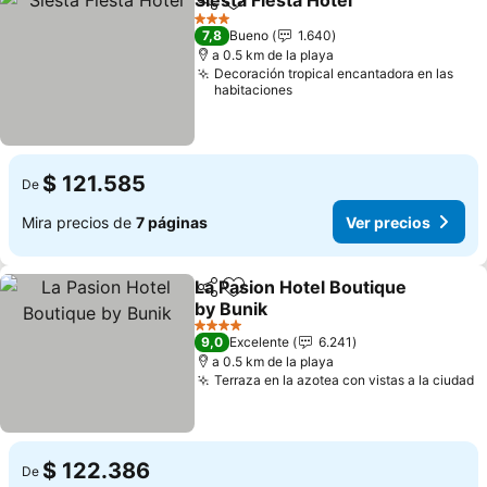
Siesta Fiesta Hotel
Compartir
Agregar a favoritos
Ver pre
3 Estrellas
7,8
Bueno
1.640
a 0.5 km de la playa
Decoración tropical encantadora en las
habitaciones
$ 121.585
De
Mira precios de
7 páginas
Ver precios
La Pasion Hotel Boutique
Compartir
Agregar a favoritos
by Bunik
Ver precios
4 Estrellas
9,0
Excelente
6.241
a 0.5 km de la playa
Terraza en la azotea con vistas a la ciudad
V
$ 122.386
De