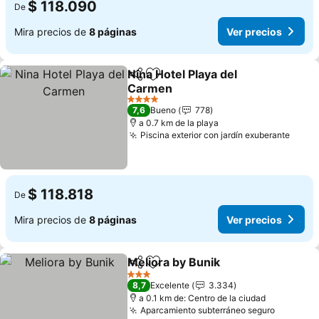
$ 118.090
De
Mira precios de
8 páginas
Ver precios
Nina Hotel Playa del
Compartir
Agregar a favoritos
Carmen
Ver precios
4 Estrellas
7,6
Bueno
778
a 0.7 km de la playa
Piscina exterior con jardín exuberante
Ver p
$ 118.818
De
Mira precios de
8 páginas
Ver precios
Meliora by Bunik
Compartir
Agregar a favoritos
Ver preci
3 Estrellas
8,7
Excelente
3.334
a 0.1 km de: Centro de la ciudad
Aparcamiento subterráneo seguro
Ver prec