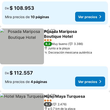
$ 108.953
De
Mira precios de
10 páginas
Ver precios
Posada Mariposa
Compartir
Agregar a favoritos
Boutique Hotel
Ver precios
3 Estrellas
8,2
Muy bueno
3.386
Junto a la playa
Decoración mexicana auténtica
Ver preci
$ 112.557
De
Mira precios de
4 páginas
Ver precios
Hotel Maya Turquesa
Compartir
Agregar a favoritos
Ver 
3 Estrellas
6,7
2.476
a 0.7 km de la playa