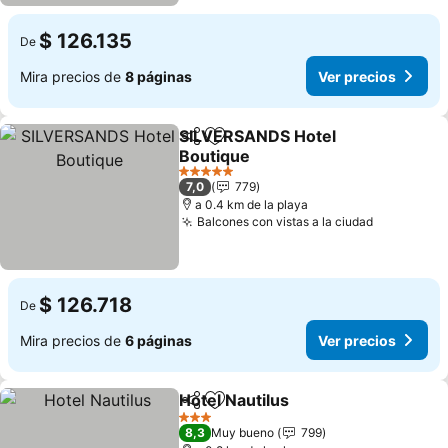
$ 126.135
De
Mira precios de
8 páginas
Ver precios
SILVERSANDS Hotel
Compartir
Agregar a favoritos
Boutique
Ver precios
5 Estrellas
7,0
779
a 0.4 km de la playa
Balcones con vistas a la ciudad
Ver preci
$ 126.718
De
Mira precios de
6 páginas
Ver precios
Hotel Nautilus
Compartir
Agregar a favoritos
Ver precios
3 Estrellas
8,3
Muy bueno
799