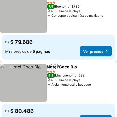
Compartir
Agregar a favoritos
Ver p
3 Estrellas
7,5
Bueno
1.735
a 0.3 km de la playa
Concepto tropical rústico mexicano
Ver pr
$ 79.686
De
Mira precios de
5 páginas
Ver precios
Hotel Coco Rio
Compartir
Agregar a favoritos
Ver precios
3 Estrellas
8,2
Muy bueno
539
a 0.3 km de la playa
Alojamiento estilo boutique
Ver precios
$ 80.486
De