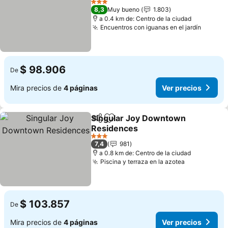
Ver precios
3 Estrellas
8,3
Muy bueno
1.803
a 0.4 km de: Centro de la ciudad
Encuentros con iguanas en el jardín
Ver pr
$ 98.906
De
Mira precios de
4 páginas
Ver precios
Singular Joy Downtown
Compartir
Agregar a favoritos
Residences
Ver precios
3 Estrellas
7,4
981
a 0.8 km de: Centro de la ciudad
Piscina y terraza en la azotea
Ver precio
$ 103.857
De
Mira precios de
4 páginas
Ver precios