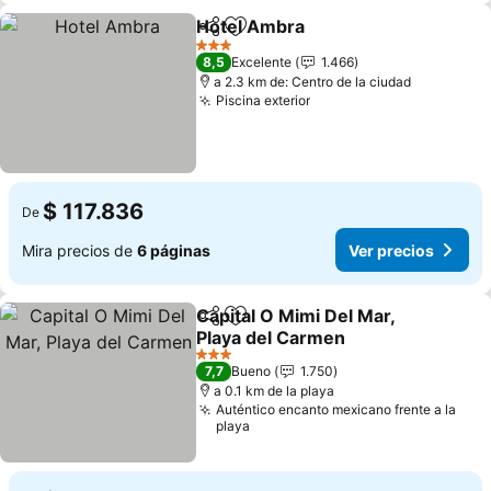
Hotel Ambra
Compartir
Agregar a favoritos
Ver precios
3 Estrellas
8,5
Excelente
1.466
a 2.3 km de: Centro de la ciudad
Piscina exterior
Ver precios
$ 117.836
De
Mira precios de
6 páginas
Ver precios
Capital O Mimi Del Mar,
Compartir
Agregar a favoritos
Playa del Carmen
Ver precios
3 Estrellas
7,7
Bueno
1.750
a 0.1 km de la playa
Auténtico encanto mexicano frente a la
playa