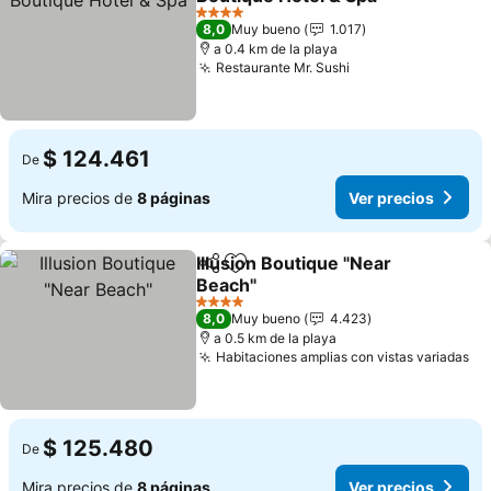
Ver precios
4 Estrellas
8,0
Muy bueno
1.017
a 0.4 km de la playa
Restaurante Mr. Sushi
Ver precios
$ 124.461
De
Mira precios de
8 páginas
Ver precios
Illusion Boutique "Near
Compartir
Agregar a favoritos
Beach"
Ver precios
4 Estrellas
8,0
Muy bueno
4.423
a 0.5 km de la playa
Habitaciones amplias con vistas variadas
Ve
$ 125.480
De
Mira precios de
8 páginas
Ver precios