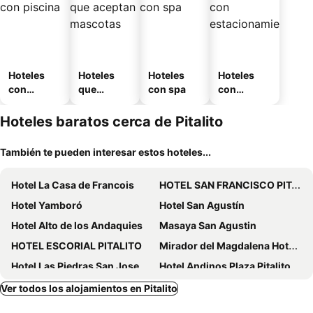
Hoteles
Hoteles
Hoteles
Hoteles
con
que
con spa
con
piscina
aceptan
estaciona
mascotas
miento
Hoteles baratos cerca de Pitalito
También te pueden interesar estos hoteles...
Hotel La Casa de Francois
HOTEL SAN FRANCISCO PITALITO
Hotel Yamboró
Hotel San Agustín
Hotel Alto de los Andaquies
Masaya San Agustin
HOTEL ESCORIAL PITALITO
Mirador del Magdalena Hotel y Glamping
Hotel Las Piedras San Jose
Hotel Andinos Plaza Pitalito
San Agustin Internacional Hotel
Samalá Casa Hotel
Ver todos los alojamientos en Pitalito
HOTEL YORYTANIA BOUTIQUE
Casa Pampa Ecocabaña