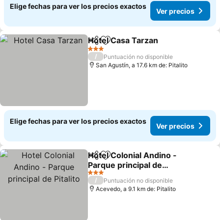
Elige fechas para ver los precios exactos
Ver precios
Hotel Casa Tarzan
Compartir
Agregar a favoritos
3 Estrellas
/
Puntuación no disponible
San Agustín, a 17.6 km de: Pitalito
Elige fechas para ver los precios exactos
Ver precios
Hotel Colonial Andino -
Compartir
Agregar a favoritos
Parque principal de
Pitalito
3 Estrellas
/
Puntuación no disponible
Acevedo, a 9.1 km de: Pitalito