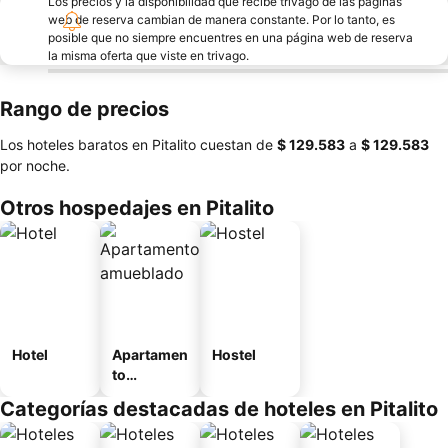
Los precios y la disponibilidad que recibe trivago de las páginas
web de reserva cambian de manera constante. Por lo tanto, es
posible que no siempre encuentres en una página web de reserva
la misma oferta que viste en trivago.
Rango de precios
Los hoteles baratos en Pitalito cuestan de
‎$ 129.583
a
‎$ 129.583
por noche.
Otros hospedajes en Pitalito
Hotel
Apartamen
Hostel
to
amueblad
Categorías destacadas de hoteles en Pitalito
o