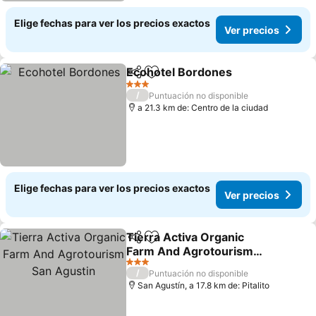
Elige fechas para ver los precios exactos
Ver precios
Ecohotel Bordones
Compartir
Agregar a favoritos
3 Estrellas
/
Puntuación no disponible
a 21.3 km de: Centro de la ciudad
Elige fechas para ver los precios exactos
Ver precios
Tierra Activa Organic
Compartir
Agregar a favoritos
Farm And Agrotourism
San Agustin
3 Estrellas
/
Puntuación no disponible
San Agustín, a 17.8 km de: Pitalito