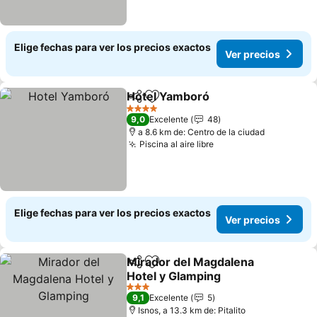
Elige fechas para ver los precios exactos
Ver precios
Hotel Yamboró
Compartir
Agregar a favoritos
4 Estrellas
9,0
Excelente
48
a 8.6 km de: Centro de la ciudad
Piscina al aire libre
Elige fechas para ver los precios exactos
Ver precios
Mirador del Magdalena
Compartir
Agregar a favoritos
Hotel y Glamping
3 Estrellas
9,1
Excelente
5
Isnos, a 13.3 km de: Pitalito