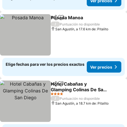
Ver precios
Posada Manoa
Compartir
Agregar a favoritos
/
Puntuación no disponible
San Agustín, a 17.6 km de: Pitalito
Elige fechas para ver los precios exactos
Ver precios
Hotel Cabañas y
Compartir
Agregar a favoritos
Glamping Colinas De San
Diego
4 Estrellas
/
Puntuación no disponible
San Agustín, a 18.7 km de: Pitalito