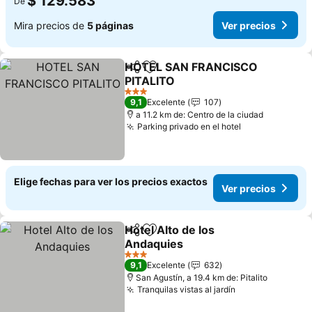
$ 129.583
De
Mira precios de
5 páginas
Ver precios
HOTEL SAN FRANCISCO
Compartir
Agregar a favoritos
PITALITO
3 Estrellas
9,1
Excelente
107
a 11.2 km de: Centro de la ciudad
Parking privado en el hotel
Elige fechas para ver los precios exactos
Ver precios
Hotel Alto de los
Compartir
Agregar a favoritos
Andaquies
3 Estrellas
9,1
Excelente
632
San Agustín, a 19.4 km de: Pitalito
Tranquilas vistas al jardín