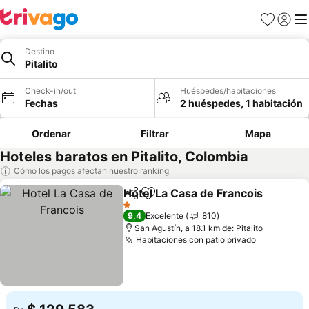
Favoritos
Iniciar 
Me
Destino
Pitalito
Check-in/out
Huéspedes/habitaciones
Fechas
2 huéspedes, 1 habitación
Ordenar
Filtrar
Mapa
Hoteles baratos en Pitalito, Colombia
Cómo los pagos afectan nuestro ranking
Hotel La Casa de Francois
Compartir
Agregar a favoritos
1 Estrellas
9,4
Excelente
810
San Agustín, a 18.1 km de: Pitalito
Habitaciones con patio privado