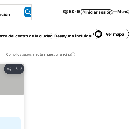
ES · $
Menú
Iniciar sesión
ación
Ver mapa
rca del centro de la ciudad
Desayuno incluido
Estacionamiento
Cómo los pagos afectan nuestro ranking
Agregar a favoritos
Compartir