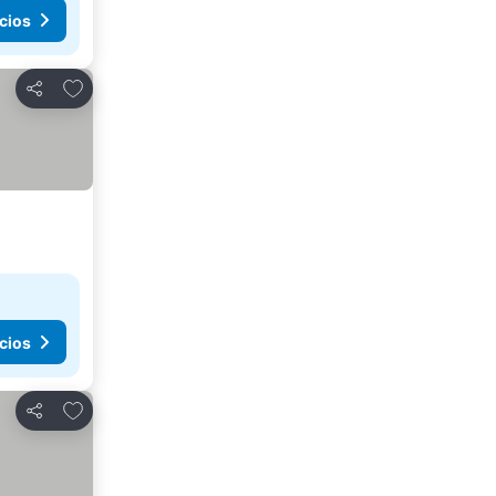
cios
Agregar a favoritos
Compartir
cios
Agregar a favoritos
Compartir