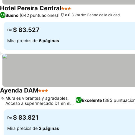
Hotel Pereira Central
3 Estrellas
Bueno
(642 puntuaciones)
7,5
a 0.3 km de: Centro de la ciudad
$ 83.527
De
Mira precios de
6 páginas
Ayenda DAM
3 Estrellas
Murales vibrantes y agradables,
Excelente
(385 puntuacio
8,5
Acceso a supermercado D1 en el
hotel
$ 83.821
De
Mira precios de
2 páginas