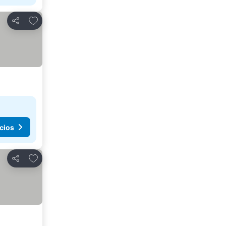
Agregar a favoritos
Compartir
cios
Agregar a favoritos
Compartir