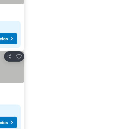
cios
Agregar a favoritos
Compartir
cios