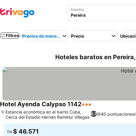
Destino
Filtros
Precios de menor a mayor
Precio
Ubicac
Hoteles baratos en Pereira
Hotel Ayenda Calypso 1142
3 Estrellas
Estancia económica en el barrio Cuba,
(640 puntuaciones)
6,7
Cerca del Estadio Hernán Ramírez Villegas
$ 46.571
De