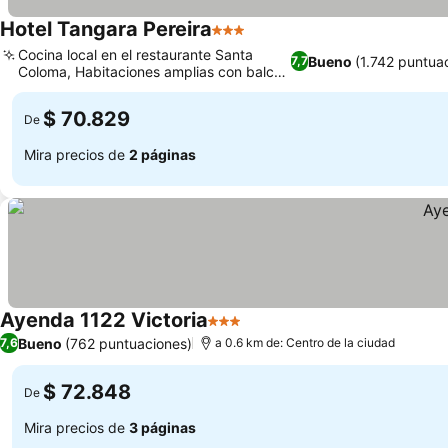
Hotel Tangara Pereira
3 Estrellas
Cocina local en el restaurante Santa
Bueno
(1.742 puntua
7,7
Coloma, Habitaciones amplias con balcón
privado
$ 70.829
De
Mira precios de
2 páginas
Ayenda 1122 Victoria
3 Estrellas
Bueno
(762 puntuaciones)
7,6
a 0.6 km de: Centro de la ciudad
$ 72.848
De
Mira precios de
3 páginas