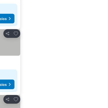
cios
Agregar a favoritos
Compartir
cios
Agregar a favoritos
Compartir