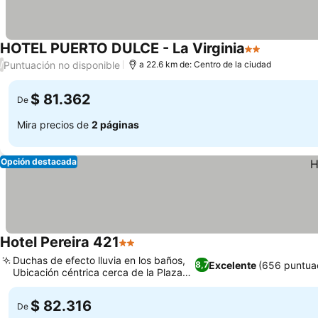
HOTEL PUERTO DULCE - La Virginia
2 Estrellas
Puntuación no disponible
/
a 22.6 km de: Centro de la ciudad
$ 81.362
De
Mira precios de
2 páginas
Opción destacada
Hotel Pereira 421
2 Estrellas
Duchas de efecto lluvia en los baños,
Excelente
(656 puntua
8,7
Ubicación céntrica cerca de la Plaza
Bolívar
$ 82.316
De