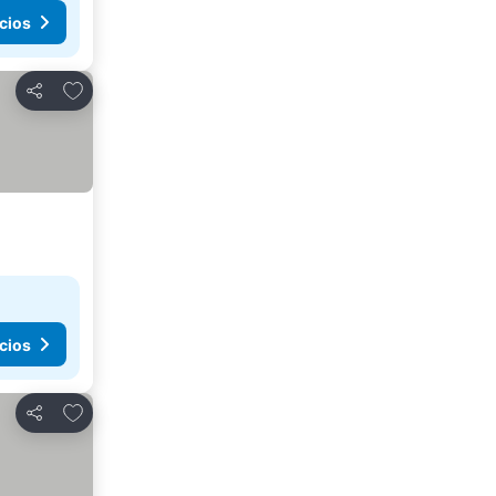
cios
Agregar a favoritos
Compartir
cios
Agregar a favoritos
Compartir