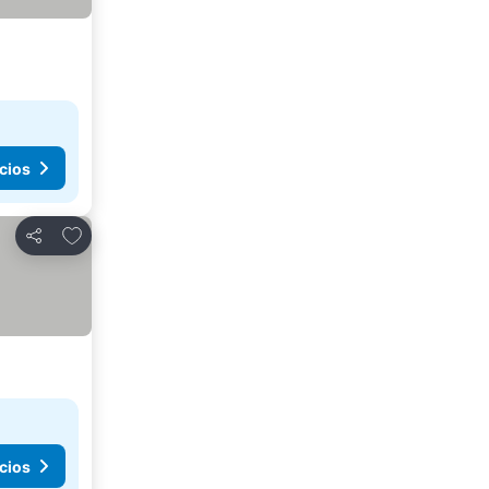
cios
Agregar a favoritos
Compartir
cios