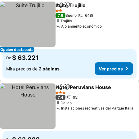
Suite Trujillo
Compartir
Agregar a favoritos
2 Estrellas
7,6
Bueno
648
Trujillo
Alojamiento económico
Opción destacada
$ 63.221
De
Mira precios de
2 páginas
Ver precios
Hotel Peruvians House
Compartir
Agregar a favoritos
3 Estrellas
7,4
95
Callao
Instalaciones recreativas del Parque Italia