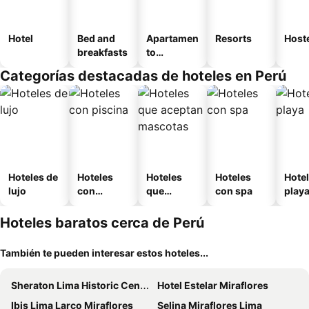
Hotel
Bed and
Apartamen
Resorts
Host
breakfasts
to
amueblad
Categorías destacadas de hoteles en Perú
o
Hoteles de
Hoteles
Hoteles
Hoteles
Hotel
lujo
con
que
con spa
play
piscina
aceptan
mascotas
Hoteles baratos cerca de Perú
También te pueden interesar estos hoteles...
Sheraton Lima Historic Center
Hotel Estelar Miraflores
Ibis Lima Larco Miraflores
Selina Miraflores Lima