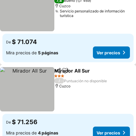
7,8
Bueno
469
Cuzco
Servicio personalizado de información
turística
$ 71.074
De
Mira precios de
5 páginas
Ver precios
Mirador All Sur
Compartir
Agregar a favoritos
3 Estrellas
/
Puntuación no disponible
Cuzco
$ 71.256
De
Mira precios de
4 páginas
Ver precios