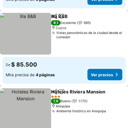
Illa B&B
Compartir
Agregar a favoritos
9,1
Excelente
685
Cuzco
Vistas panorámicas de la ciudad desde el
comedor
$ 85.500
De
Mira precios de
4 páginas
Ver precios
Hoteles Riviera Mansion
Compartir
Agregar a favoritos
3 Estrellas
7,9
Bueno
1.170
Arequipa
Ambiente histórico en Arequipa