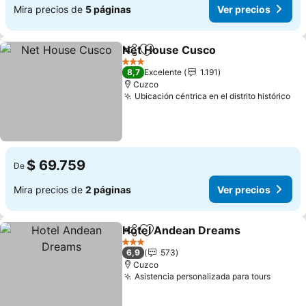
Mira precios de
5 páginas
Ver precios
Net House Cusco
Compartir
Agregar a favoritos
3 Estrellas
8,7
Excelente
1.191
Cuzco
Ubicación céntrica en el distrito histórico
$ 69.759
De
Mira precios de
2 páginas
Ver precios
Hotel Andean Dreams
Compartir
Agregar a favoritos
3 Estrellas
6,9
573
Cuzco
Asistencia personalizada para tours