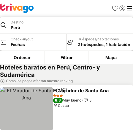
Favoritos
Iniciar 
Me
Destino
Perú
Check-in/out
Huéspedes/habitaciones
Fechas
2 huéspedes, 1 habitación
Ordenar
Filtrar
Mapa
Hoteles baratos en Perú, Centro- y
Sudamérica
Cómo los pagos afectan nuestro ranking
El Mirador de Santa Ana
Compartir
Agregar a favoritos
3 Estrellas
8,3
Muy bueno
8
Cuzco