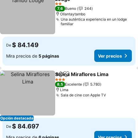
2 Estrellas
7,6
Bueno
244
Ollantaytambo
Una auténtica experiencia en un lodge
familiar
$ 84.149
De
Mira precios de
5 páginas
Ver precios
Selina Miraflores Lima
Compartir
Agregar a favoritos
3 Estrellas
8,5
Excelente
5.780
Lima
Sala de cine con Apple TV
Opción destacada
$ 84.697
De
Mira precios de
6 páginas
Ver precios