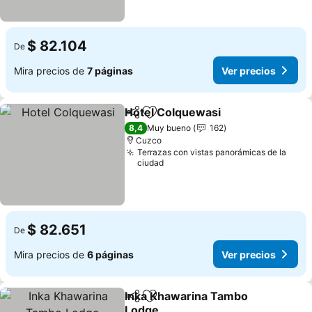
$ 82.104
De
Mira precios de
7 páginas
Ver precios
Hotel Colquewasi
Compartir
Agregar a favoritos
8,4
Muy bueno
162
Cuzco
Terrazas con vistas panorámicas de la
ciudad
$ 82.651
De
Mira precios de
6 páginas
Ver precios
Inka Khawarina Tambo
Compartir
Agregar a favoritos
Lodge