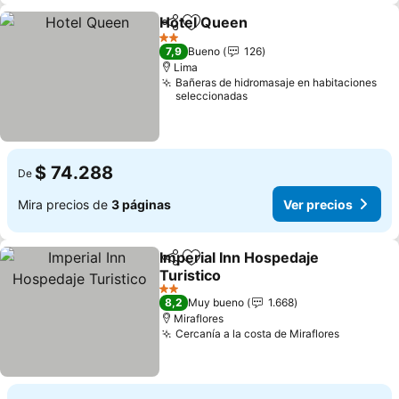
Hotel Queen
Compartir
Agregar a favoritos
2 Estrellas
7,9
Bueno
126
Lima
Bañeras de hidromasaje en habitaciones
seleccionadas
$ 74.288
De
Mira precios de
3 páginas
Ver precios
Imperial Inn Hospedaje
Compartir
Agregar a favoritos
Turistico
2 Estrellas
8,2
Muy bueno
1.668
Miraflores
Cercanía a la costa de Miraflores