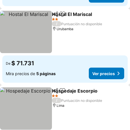
Hostal El Mariscal
Compartir
Agregar a favoritos
2 Estrellas
/
Puntuación no disponible
Urubamba
$ 71.731
De
Mira precios de
5 páginas
Ver precios
Hospedaje Escorpio
Compartir
Agregar a favoritos
2 Estrellas
/
Puntuación no disponible
Lima