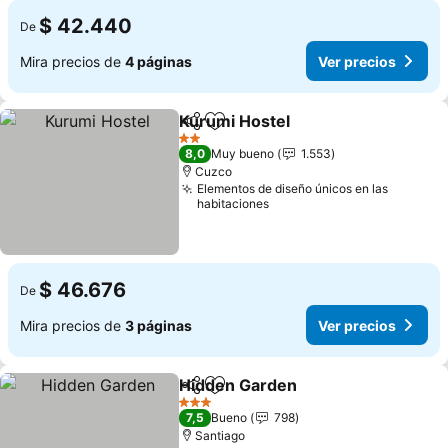
$ 42.440
De
Mira precios de
4 páginas
Ver precios
Kurumi Hostel
Compartir
Agregar a favoritos
2 Estrellas
8,0
Muy bueno
1.553
Cuzco
Elementos de diseño únicos en las
habitaciones
$ 46.676
De
Mira precios de
3 páginas
Ver precios
Hidden Garden
Compartir
Agregar a favoritos
3 Estrellas
7,5
Bueno
798
Santiago