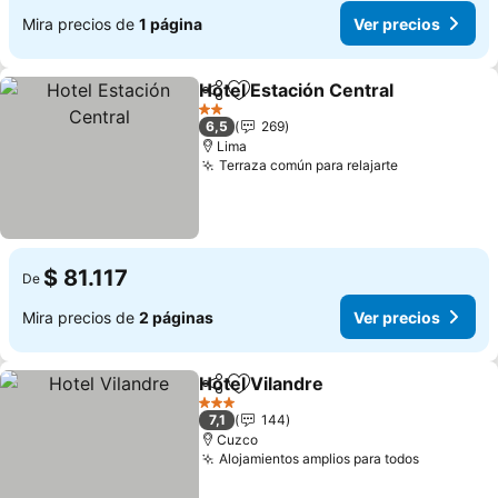
Mira precios de
1 página
Ver precios
Hotel Estación Central
Compartir
Agregar a favoritos
2 Estrellas
6,5
269
Lima
Terraza común para relajarte
$ 81.117
De
Mira precios de
2 páginas
Ver precios
Hotel Vilandre
Compartir
Agregar a favoritos
3 Estrellas
7,1
144
Cuzco
Alojamientos amplios para todos