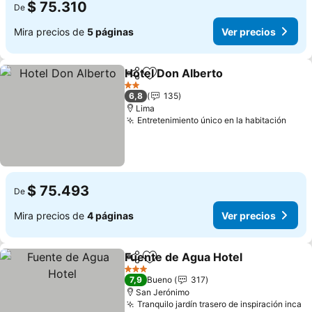
$ 75.310
De
Mira precios de
5 páginas
Ver precios
Hotel Don Alberto
Compartir
Agregar a favoritos
2 Estrellas
6,8
135
Lima
Entretenimiento único en la habitación
$ 75.493
De
Mira precios de
4 páginas
Ver precios
Fuente de Agua Hotel
Compartir
Agregar a favoritos
3 Estrellas
7,9
Bueno
317
San Jerónimo
Tranquilo jardín trasero de inspiración inca