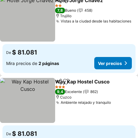
Hotel Jorge Chavez
Compartir
Agregar a favoritos
2 Estrellas
7,8
Bueno
458
Trujillo
Vistas a la ciudad desde las habitaciones
$ 81.081
De
Mira precios de
2 páginas
Ver precios
Way Kap Hostel Cusco
Compartir
Agregar a favoritos
3 Estrellas
9,4
Excelente
862
Cuzco
Ambiente relajado y tranquilo
$ 81.081
De