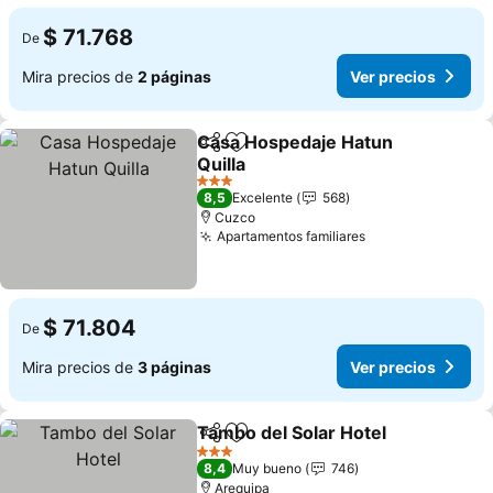
$ 71.768
De
Mira precios de
2 páginas
Ver precios
Casa Hospedaje Hatun
Compartir
Agregar a favoritos
Quilla
3 Estrellas
8,5
Excelente
568
Cuzco
Apartamentos familiares
$ 71.804
De
Mira precios de
3 páginas
Ver precios
Tambo del Solar Hotel
Compartir
Agregar a favoritos
3 Estrellas
8,4
Muy bueno
746
Arequipa