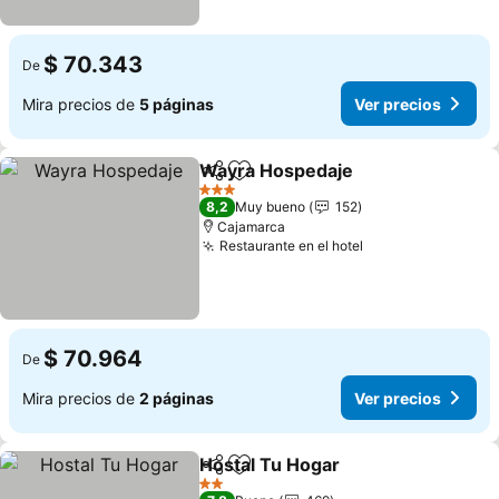
$ 70.343
De
Mira precios de
5 páginas
Ver precios
Wayra Hospedaje
Compartir
Agregar a favoritos
3 Estrellas
8,2
Muy bueno
152
Cajamarca
Restaurante en el hotel
$ 70.964
De
Mira precios de
2 páginas
Ver precios
Hostal Tu Hogar
Compartir
Agregar a favoritos
2 Estrellas