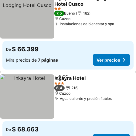
Compartir
Agregar a favoritos
Hotel Cusco
2 Estrellas
7,5
Bueno
182
Cuzco
Instalaciones de bienestar y spa
$ 66.399
De
Mira precios de
7 páginas
Ver precios
Inkayra Hotel
Compartir
Agregar a favoritos
3 Estrellas
6,4
216
Cuzco
Agua caliente y presión fiables
$ 68.663
De