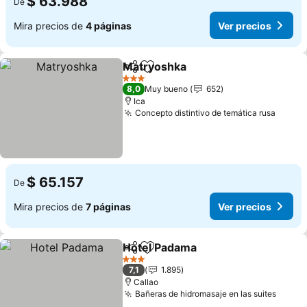
$ 63.988
De
Mira precios de
4 páginas
Ver precios
Matryoshka
Compartir
Agregar a favoritos
3 Estrellas
8,0
Muy bueno
652
Ica
Concepto distintivo de temática rusa
$ 65.157
De
Mira precios de
7 páginas
Ver precios
Hotel Padama
Compartir
Agregar a favoritos
3 Estrellas
7,1
1.895
Callao
Bañeras de hidromasaje en las suites