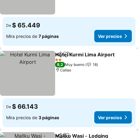
$ 65.449
De
Mira precios de
7 páginas
Ver precios
Hotel Kurmi Lima Airport
Compartir
Agregar a favoritos
2 Estrellas
8,2
Muy bueno
18
Callao
$ 66.143
De
Mira precios de
3 páginas
Ver precios
Mallku Wasi - Lodging