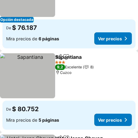
Opción destacada
$ 76.187
De
Mira precios de
6 páginas
Ver precios
Sapantiana
Compartir
Agregar a favoritos
3 Estrellas
9,2
Excelente
8
Cuzco
$ 80.752
De
Mira precios de
5 páginas
Ver precios