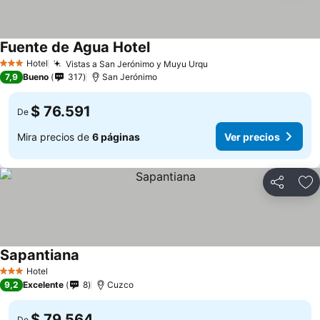
Fuente de Agua Hotel
Hotel
Vistas a San Jerónimo y Muyu Urqu
3 Estrellas
7,9
Bueno
317
San Jerónimo
$ 76.591
De
Mira precios de
6 páginas
Ver precios
Compartir
Ag
Sapantiana
Hotel
3 Estrellas
9,2
Excelente
8
Cuzco
$ 79.564
De