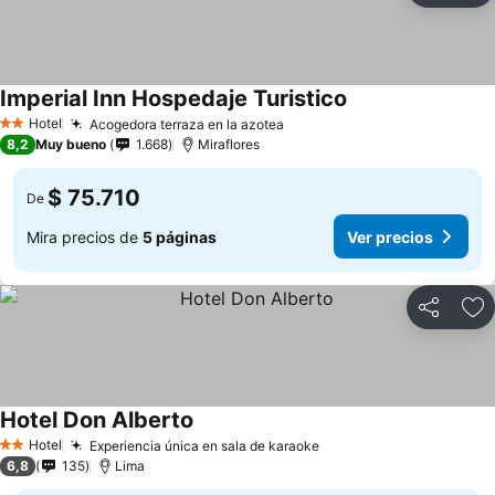
Imperial Inn Hospedaje Turistico
Hotel
Acogedora terraza en la azotea
2 Estrellas
8,2
Muy bueno
1.668
Miraflores
$ 75.710
De
Mira precios de
5 páginas
Ver precios
Compartir
Ag
Hotel Don Alberto
Hotel
Experiencia única en sala de karaoke
2 Estrellas
6,8
135
Lima