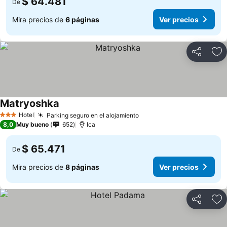
$ 64.481
De
Mira precios de
6 páginas
Ver precios
Compartir
Ag
Matryoshka
Hotel
Parking seguro en el alojamiento
3 Estrellas
8,0
Muy bueno
652
Ica
$ 65.471
De
Mira precios de
8 páginas
Ver precios
Compartir
Ag