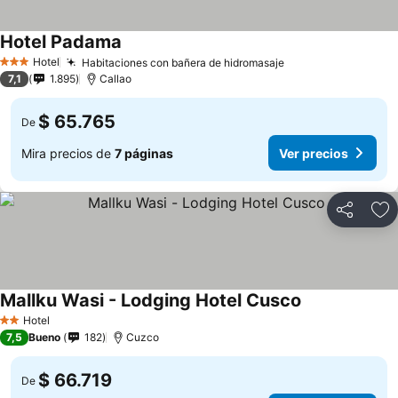
Hotel Padama
Hotel
Habitaciones con bañera de hidromasaje
3 Estrellas
7,1
1.895
Callao
$ 65.765
De
Mira precios de
7 páginas
Ver precios
Compartir
Ag
Mallku Wasi - Lodging Hotel Cusco
Hotel
2 Estrellas
7,5
Bueno
182
Cuzco
$ 66.719
De