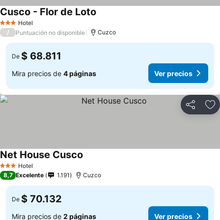
Cusco - Flor de Loto
Hotel
3 Estrellas
/
Cuzco
Puntuación no disponible
$ 68.811
De
Mira precios de
4 páginas
Ver precios
Compartir
Ag
Net House Cusco
Hotel
3 Estrellas
8,7
Excelente
1.191
Cuzco
$ 70.132
De
Mira precios de
2 páginas
Ver precios