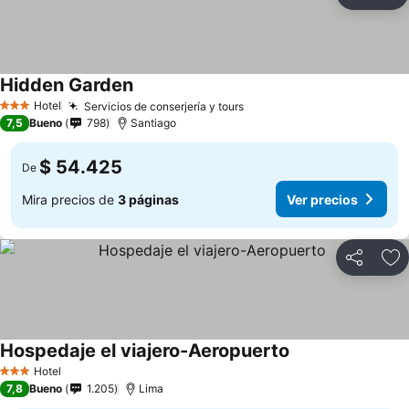
Compartir
Ag
Hidden Garden
Hotel
Servicios de conserjería y tours
3 Estrellas
7,5
Bueno
798
Santiago
$ 54.425
De
Mira precios de
3 páginas
Ver precios
Compartir
Ag
Hospedaje el viajero-Aeropuerto
Hotel
3 Estrellas
7,8
Bueno
1.205
Lima