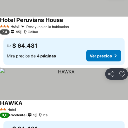
Hotel Peruvians House
Hotel
Desayuno en la habitación
3 Estrellas
7,4
95
Callao
$ 64.481
De
Mira precios de
4 páginas
Ver precios
Compartir
Ag
HAWKA
Hotel
2 Estrellas
9,0
Excelente
5
Ica