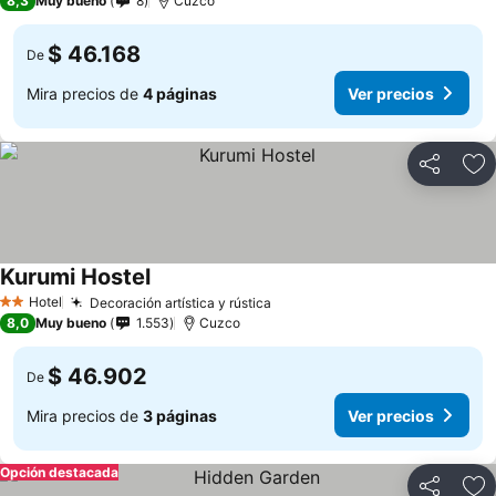
8,3
Muy bueno
8
Cuzco
$ 46.168
De
Mira precios de
4 páginas
Ver precios
Compartir
Ag
Kurumi Hostel
Hotel
Decoración artística y rústica
2 Estrellas
8,0
Muy bueno
1.553
Cuzco
$ 46.902
De
Mira precios de
3 páginas
Ver precios
Opción destacada