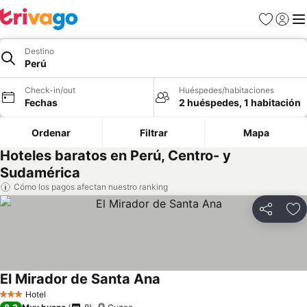
Favoritos
Iniciar 
Me
Destino
Perú
Check-in/out
Huéspedes/habitaciones
Fechas
2 huéspedes, 1 habitación
Ordenar
Filtrar
Mapa
Hoteles baratos en Perú, Centro- y
Sudamérica
Cómo los pagos afectan nuestro ranking
Compartir
Ag
El Mirador de Santa Ana
Hotel
3 Estrellas