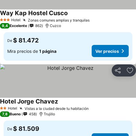
Way Kap Hostel Cusco
Hotel
Zonas comunes amplias y tranquilas
3 Estrellas
9,4
Excelente
862
Cuzco
$ 81.472
De
Mira precios de
1 página
Ver precios
Compartir
Ag
Hotel Jorge Chavez
Hotel
Vistas a la ciudad desde tu habitación
2 Estrellas
7,8
Bueno
458
Trujillo
$ 81.509
De