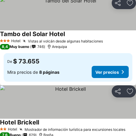
Compartir
Ag
Tambo del Solar Hotel
Hotel
Vistas al volcán desde algunas habitaciones
3 Estrellas
8,4
Muy bueno
746
Arequipa
$ 73.655
De
Mira precios de
8 páginas
Ver precios
Compartir
Ag
Hotel Brickell
Hotel
Mostrador de información turística para excursiones locales
2 Estrellas
7,6
Bueno
629
Breña