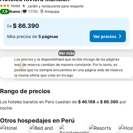
Hotel
Jardín y restaurante para relajarte
3 Estrellas
7,9
Bueno
1.170
Arequipa
$ 86.390
De
Mira precios de
5 páginas
Ver precios
Ver más
Los precios y la disponibilidad que recibe trivago de las páginas
web de reserva cambian de manera constante. Por lo tanto, es
posible que no siempre encuentres en una página web de reserva
la misma oferta que viste en trivago.
Rango de precios
Los hoteles baratos en Perú cuestan de
‎$ 46.168
a
‎$ 86.390
por
noche.
Otros hospedajes en Perú