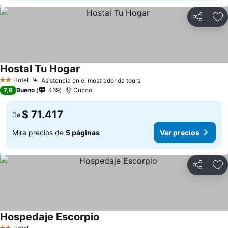
Compartir
Ag
Hostal Tu Hogar
Hotel
Asistencia en el mostrador de tours
2 Estrellas
7,8
Bueno
469
Cuzco
$ 71.417
De
Mira precios de
5 páginas
Ver precios
Compartir
Ag
Hospedaje Escorpio