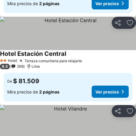
Mira precios de
2 páginas
Ver precios
Compartir
Ag
Hotel Estación Central
Hotel
Terraza comunitaria para relajarte
2 Estrellas
6,5
269
Lima
$ 81.509
De
Mira precios de
2 páginas
Ver precios
Compartir
Ag