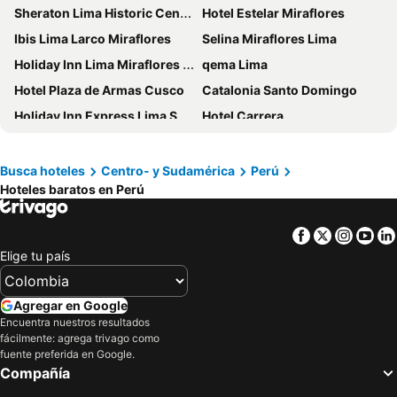
Sheraton Lima Historic Center
Hotel Estelar Miraflores
Ibis Lima Larco Miraflores
Selina Miraflores Lima
Holiday Inn Lima Miraflores By Ihg
qema Lima
Hotel Plaza de Armas Cusco
Catalonia Santo Domingo
Holiday Inn Express Lima San Isidro By Ihg
Hotel Carrera
ibis budget Lima Miraflores
ibis Styles Lima Benavides Miraflores
Best Western Plus Urban Larco Hotel
Epiqus Hotel
Busca hoteles
Centro- y Sudamérica
Perú
Hoteles baratos en Perú
Hilton Garden Inn Cusco
Hilton Garden Inn Lima Miraflores
ibis Lima Reducto Miraflores
Hotel Estelar San Isidro
Facebook
Twitter
Insta
Yo
Dazzler by Wyndham Lima San Isidro
Hotel Candamo
Elige tu país
ibis Styles Lima San Isidro
El Pardo Lima - A DoubleTree by Hilton Hotel
Holiday Inn Lima Airport By Ihg
Hilton Lima Miraflores
Agregar en Google
Motto by Hilton Cusco
Miraflores Colon Hotel
Encuentra nuestros resultados
fácilmente: agrega trivago como
Hampton by Hilton Lima San Isidro
NM Lima Hotel
fuente preferida en Google.
Compañía
Casa Andina Premium San Isidro
Meliá Lima