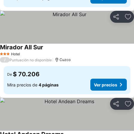
Compartir
Ag
Mirador All Sur
Hotel
3 Estrellas
/
Cuzco
Puntuación no disponible
$ 70.206
De
Mira precios de
4 páginas
Ver precios
Compartir
Ag