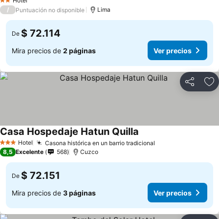
Hotel
2 Estrellas
/
Lima
Puntuación no disponible
$ 72.114
De
Mira precios de
2 páginas
Ver precios
Compartir
Ag
Casa Hospedaje Hatun Quilla
Hotel
Casona histórica en un barrio tradicional
3 Estrellas
8,5
Excelente
568
Cuzco
$ 72.151
De
Mira precios de
3 páginas
Ver precios