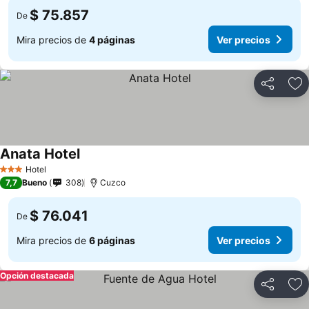
$ 75.857
De
Mira precios de
4 páginas
Ver precios
Compartir
Ag
Anata Hotel
Hotel
3 Estrellas
7,7
Bueno
308
Cuzco
$ 76.041
De
Mira precios de
6 páginas
Ver precios
Opción destacada
Compartir
Ag