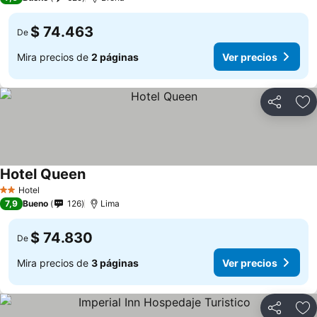
$ 74.463
De
Mira precios de
2 páginas
Ver precios
Compartir
Ag
Hotel Queen
Hotel
2 Estrellas
7,9
Bueno
126
Lima
$ 74.830
De
Mira precios de
3 páginas
Ver precios
Compartir
Ag