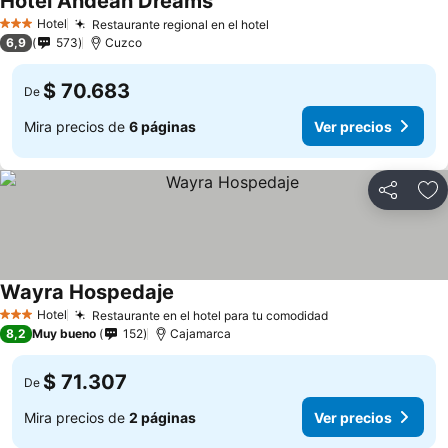
Hotel Andean Dreams
Hotel
Restaurante regional en el hotel
3 Estrellas
6,9
573
Cuzco
$ 70.683
De
Mira precios de
6 páginas
Ver precios
Compartir
Ag
Wayra Hospedaje
Hotel
Restaurante en el hotel para tu comodidad
3 Estrellas
8,2
Muy bueno
152
Cajamarca
$ 71.307
De
Mira precios de
2 páginas
Ver precios