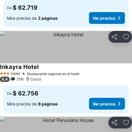
$ 62.719
De
Mira precios de
2 páginas
Ver precios
Compartir
Ag
Inkayra Hotel
Hotel
Restaurante regional en el hotel
3 Estrellas
6,4
216
Cuzco
$ 62.756
De
Mira precios de
8 páginas
Ver precios
Compartir
Ag