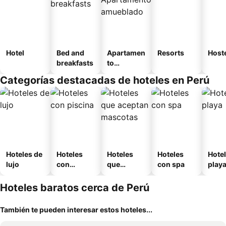
Hotel
Bed and
Apartamen
Resorts
Host
breakfasts
to
amueblad
Categorías destacadas de hoteles en Perú
o
Hoteles de
Hoteles
Hoteles
Hoteles
Hotel
lujo
con
que
con spa
play
piscina
aceptan
mascotas
Hoteles baratos cerca de Perú
También te pueden interesar estos hoteles...