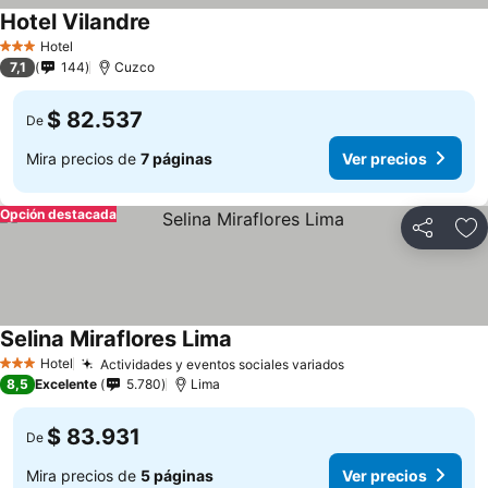
Hotel Vilandre
Hotel
3 Estrellas
7,1
144
Cuzco
$ 82.537
De
Mira precios de
7 páginas
Ver precios
Opción destacada
Compartir
Ag
Selina Miraflores Lima
Hotel
Actividades y eventos sociales variados
3 Estrellas
8,5
Excelente
5.780
Lima
$ 83.931
De
Mira precios de
5 páginas
Ver precios