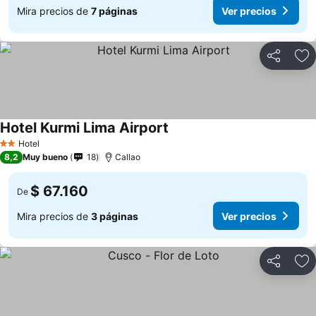
Mira precios de
7 páginas
Ver precios
Compartir
Ag
Hotel Kurmi Lima Airport
Hotel
2 Estrellas
8,2
Muy bueno
18
Callao
$ 67.160
De
Mira precios de
3 páginas
Ver precios
Compartir
Ag