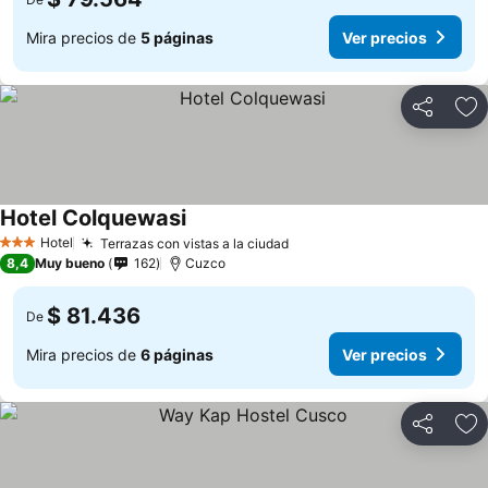
Mira precios de
5 páginas
Ver precios
Compartir
Ag
Hotel Colquewasi
Hotel
Terrazas con vistas a la ciudad
3 Estrellas
8,4
Muy bueno
162
Cuzco
$ 81.436
De
Mira precios de
6 páginas
Ver precios
Compartir
Ag