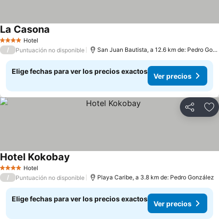
La Casona
Hotel
4 Estrellas
/
San Juan Bautista, a 12.6 km de: Pedro González
Puntuación no disponible
Elige fechas para ver los precios exactos
Ver precios
Compartir
Ag
Hotel Kokobay
Hotel
4 Estrellas
/
Playa Caribe, a 3.8 km de: Pedro González
Puntuación no disponible
Elige fechas para ver los precios exactos
Ver precios