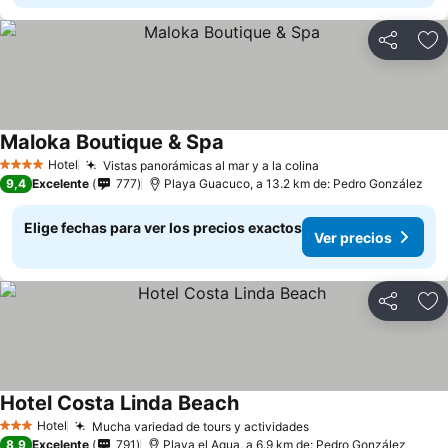
Compartir
Ag
Maloka Boutique & Spa
Hotel
Vistas panorámicas al mar y a la colina
4 Estrellas
9,4
Excelente
777
Playa Guacuco, a 13.2 km de: Pedro González
Elige fechas para ver los precios exactos
Ver precios
Compartir
Ag
Hotel Costa Linda Beach
Hotel
Mucha variedad de tours y actividades
3 Estrellas
8,9
Excelente
791
Playa el Agua, a 6.9 km de: Pedro González