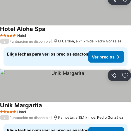
Compartir
Ag
Hotel Aloha Spa
Hotel
5 Estrellas
/
El Cardon, a 7.1 km de: Pedro González
Puntuación no disponible
Elige fechas para ver los precios exactos
Ver precios
Compartir
Ag
Unik Margarita
Hotel
5 Estrellas
/
Pampatar, a 18.1 km de: Pedro González
Puntuación no disponible
Elige fechas para ver los precios exactos