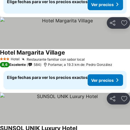
Elige fechas para ver los precios exactos
Ver precios
Compartir
Ag
Hotel Margarita Village
Hotel
Restaurante familiar con sabor local
3 Estrellas
8,6
Excelente
584
Porlamar, a 19.3 km de: Pedro González
Elige fechas para ver los precios exactos
Ver precios
Compartir
Ag
SUNSOL UNIK Luxury Hotel