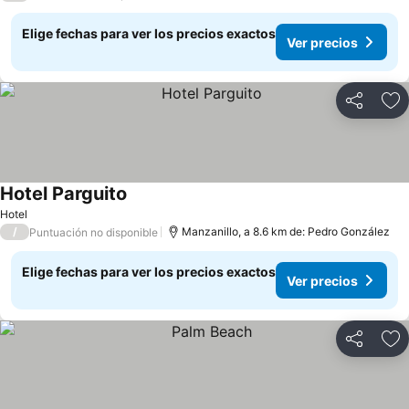
Elige fechas para ver los precios exactos
Ver precios
Compartir
Ag
Hotel Parguito
Hotel
/
Manzanillo, a 8.6 km de: Pedro González
Puntuación no disponible
Elige fechas para ver los precios exactos
Ver precios
Compartir
Ag