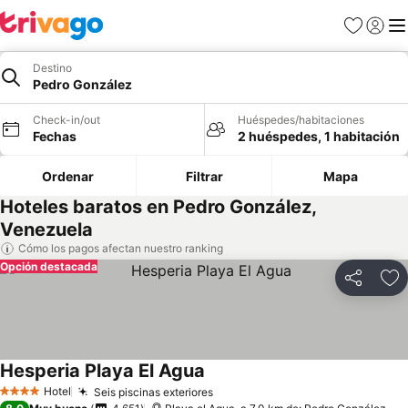
Favoritos
Iniciar 
Me
Destino
Pedro González
Check-in/out
Huéspedes/habitaciones
Fechas
2 huéspedes, 1 habitación
Ordenar
Filtrar
Mapa
Hoteles baratos en Pedro González,
Venezuela
Cómo los pagos afectan nuestro ranking
Opción destacada
Compartir
Ag
Hesperia Playa El Agua
Hotel
Seis piscinas exteriores
4 Estrellas