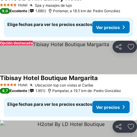
Hotel
Spa y masajes de lujo
5 Estrellas
9,0
Excelente
1.680
Porlamar, a 18.5 km de: Pedro González
Elige fechas para ver los precios exactos
Ver precios
Opción destacada
Compartir
Ag
Tibisay Hotel Boutique Margarita
Hotel
Ubicación top con vistas al Caribe
5 Estrellas
8,7
Excelente
1.951
Pampatar, a 19.7 km de: Pedro González
Elige fechas para ver los precios exactos
Ver precios
Compartir
Ag