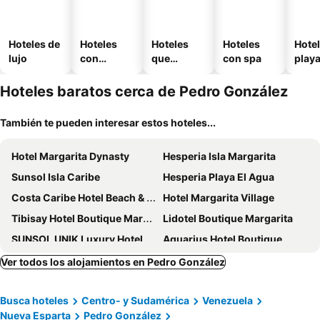
Hoteles de
Hoteles
Hoteles
Hoteles
Hotel
lujo
con
que
con spa
play
piscina
aceptan
mascotas
Hoteles baratos cerca de Pedro González
También te pueden interesar estos hoteles...
Hotel Margarita Dynasty
Hesperia Isla Margarita
Sunsol Isla Caribe
Hesperia Playa El Agua
Costa Caribe Hotel Beach & Resort
Hotel Margarita Village
Tibisay Hotel Boutique Margarita
Lidotel Boutique Margarita
SUNSOL UNIK Luxury Hotel
Aquarius Hotel Boutique
Hotel Costa Linda Beach
Villa Cocuyo - Studios & Apartments
Ver todos los alojamientos en Pedro González
H2otel By LD Hotel Boutique
Lidotel Agua Dorada
Busca hoteles
Centro- y Sudamérica
Venezuela
Sunsol Ecoland
Hotel Parguito
Nueva Esparta
Pedro González