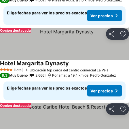
8,0
Muy bueno
4.651
Playa el Agua, a 7.0 km de: Pedro González
Elige fechas para ver los precios exactos
Ver precios
Opción destacada
Compartir
Ag
Hotel Margarita Dynasty
Hotel
Ubicación top cerca del centro comercial La Vela
4 Estrellas
8,3
Muy bueno
2.666
Porlamar, a 19.4 km de: Pedro González
Elige fechas para ver los precios exactos
Ver precios
Opción destacada
Compartir
Ag