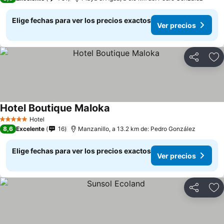
Elige fechas para ver los precios exactos
Ver precios
Compartir
Ag
Hotel Boutique Maloka
Hotel
5 Estrellas
8,6
Excelente
16
Manzanillo, a 13.2 km de: Pedro González
Elige fechas para ver los precios exactos
Ver precios
Compartir
Ag