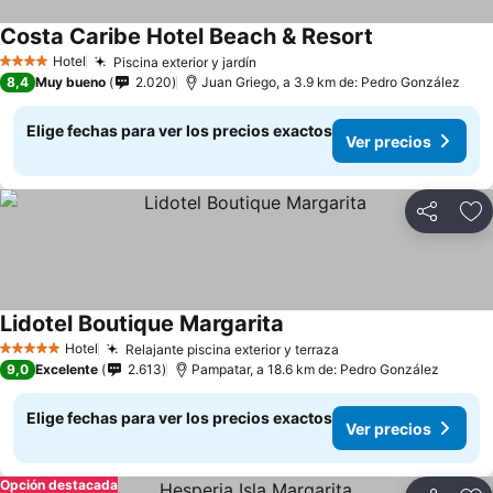
Costa Caribe Hotel Beach & Resort
Hotel
Piscina exterior y jardín
4 Estrellas
8,4
Muy bueno
2.020
Juan Griego, a 3.9 km de: Pedro González
Elige fechas para ver los precios exactos
Ver precios
Compartir
Ag
Lidotel Boutique Margarita
Hotel
Relajante piscina exterior y terraza
5 Estrellas
9,0
Excelente
2.613
Pampatar, a 18.6 km de: Pedro González
Elige fechas para ver los precios exactos
Ver precios
Opción destacada