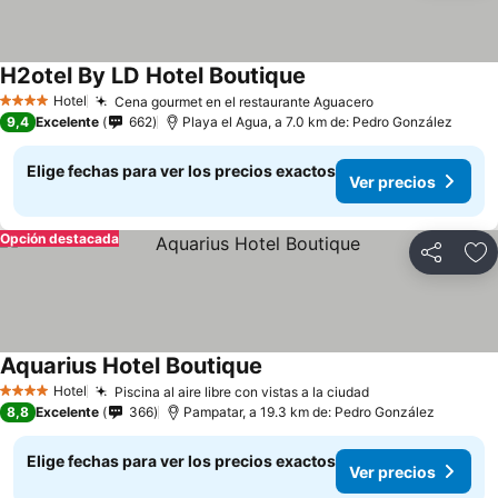
H2otel By LD Hotel Boutique
Hotel
Cena gourmet en el restaurante Aguacero
4 Estrellas
9,4
Excelente
662
Playa el Agua, a 7.0 km de: Pedro González
Elige fechas para ver los precios exactos
Ver precios
Opción destacada
Compartir
Ag
Aquarius Hotel Boutique
Hotel
Piscina al aire libre con vistas a la ciudad
4 Estrellas
8,8
Excelente
366
Pampatar, a 19.3 km de: Pedro González
Elige fechas para ver los precios exactos
Ver precios