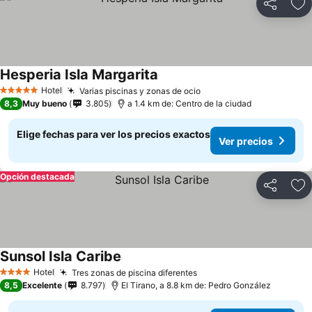
Compartir
Ag
Hesperia Isla Margarita
Hotel
Varias piscinas y zonas de ocio
5 Estrellas
8,3
Muy bueno
3.805
a 1.4 km de: Centro de la ciudad
Elige fechas para ver los precios exactos
Ver precios
Opción destacada
Compartir
Ag
Sunsol Isla Caribe
Hotel
Tres zonas de piscina diferentes
4 Estrellas
8,5
Excelente
8.797
El Tirano, a 8.8 km de: Pedro González