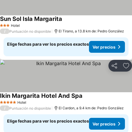
Sun Sol Isla Margarita
Hotel
3 Estrellas
/
El Tirano, a 13.8 km de: Pedro González
Puntuación no disponible
Elige fechas para ver los precios exactos
Ver precios
Compartir
Ag
Ikin Margarita Hotel And Spa
Hotel
5 Estrellas
/
El Cardon, a 9.4 km de: Pedro González
Puntuación no disponible
Elige fechas para ver los precios exactos
Ver precios