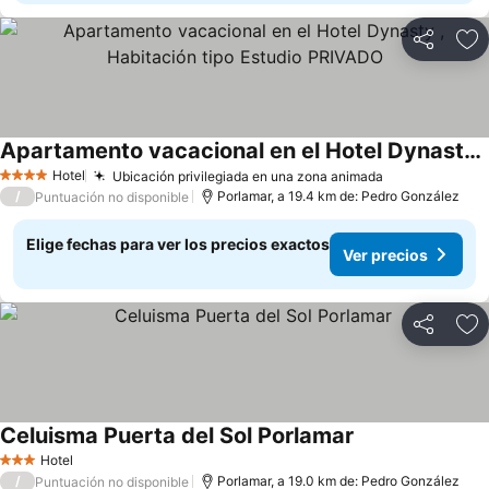
Compartir
Ag
Apartamento vacacional en el Hotel Dynasty , Habitación tipo Estudio PRIVADO
Hotel
Ubicación privilegiada en una zona animada
4 Estrellas
/
Porlamar, a 19.4 km de: Pedro González
Puntuación no disponible
Elige fechas para ver los precios exactos
Ver precios
Compartir
Ag
Celuisma Puerta del Sol Porlamar
Hotel
3 Estrellas
/
Porlamar, a 19.0 km de: Pedro González
Puntuación no disponible