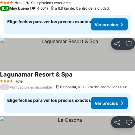
Hotel
Seis piscinas exteriores
4 Estrellas
8,0
Muy bueno
4.601
a 6.9 km de: Centro de la ciudad
Elige fechas para ver los precios exactos
Ver precios
Compartir
Ag
Lagunamar Resort & Spa
Hotel
4 Estrellas
/
Pampatar, a 17.1 km de: Pedro González
Puntuación no disponible
Elige fechas para ver los precios exactos
Ver precios
Compartir
Ag