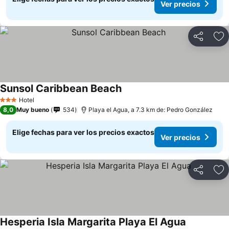
Ver precios
Compartir
Ag
Sunsol Caribbean Beach
Hotel
3 Estrellas
8,0
Muy bueno
534
Playa el Agua, a 7.3 km de: Pedro González
Elige fechas para ver los precios exactos
Ver precios
Compartir
Ag
Hesperia Isla Margarita Playa El Agua