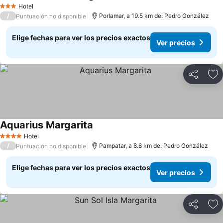
Hotel
3 Estrellas
/
Porlamar, a 19.5 km de: Pedro González
Puntuación no disponible
Elige fechas para ver los precios exactos
Ver precios
Compartir
Ag
Aquarius Margarita
Hotel
4 Estrellas
/
Pampatar, a 8.8 km de: Pedro González
Puntuación no disponible
Elige fechas para ver los precios exactos
Ver precios
Compartir
Ag