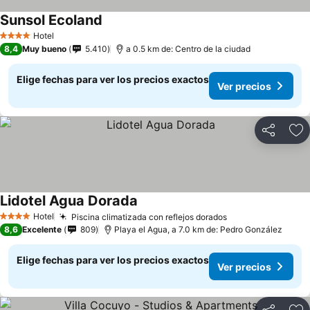
Sunsol Ecoland
Hotel
4 Estrellas
8,4
Muy bueno
5.410
a 0.5 km de: Centro de la ciudad
Elige fechas para ver los precios exactos
Ver precios
Compartir
Ag
Lidotel Agua Dorada
Hotel
Piscina climatizada con reflejos dorados
4 Estrellas
8,6
Excelente
809
Playa el Agua, a 7.0 km de: Pedro González
Elige fechas para ver los precios exactos
Ver precios