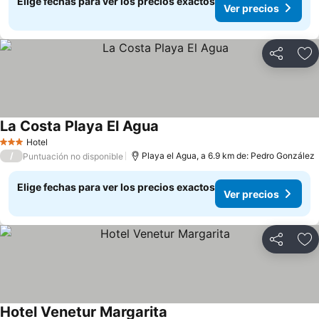
Elige fechas para ver los precios exactos
Ver precios
Compartir
Ag
La Costa Playa El Agua
Hotel
3 Estrellas
/
Playa el Agua, a 6.9 km de: Pedro González
Puntuación no disponible
Elige fechas para ver los precios exactos
Ver precios
Compartir
Ag
Hotel Venetur Margarita