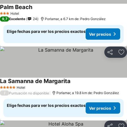
Palm Beach
Hotel
3 Estrellas
9,7
Excelente
24
Porlamar, a 6.7 km de: Pedro González
Elige fechas para ver los precios exactos
Ver precios
Compartir
Ag
La Samanna de Margarita
Hotel
5 Estrellas
/
Porlamar, a 19.8 km de: Pedro González
Puntuación no disponible
Elige fechas para ver los precios exactos
Ver precios