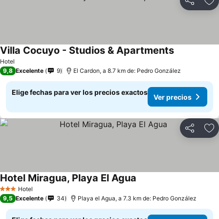
Compartir
Ag
Villa Cocuyo - Studios & Apartments
Hotel
9,8
Excelente
9
El Cardon, a 8.7 km de: Pedro González
Elige fechas para ver los precios exactos
Ver precios
Compartir
Ag
Hotel Miragua, Playa El Agua
Hotel
3 Estrellas
9,5
Excelente
34
Playa el Agua, a 7.3 km de: Pedro González