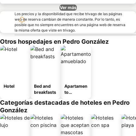
Ver más
Los precios y la disponibilidad que recibe trivago de las páginas
web de reserva cambian de manera constante. Por lo tanto, es
posible que no siempre encuentres en una página web de reserva
la misma oferta que viste en trivago.
Otros hospedajes en Pedro González
Hotel
Bed and
Apartamen
breakfasts
to
amueblad
Categorías destacadas de hoteles en Pedro
o
González