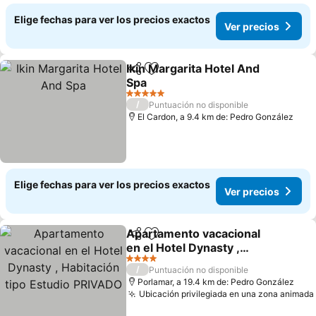
Elige fechas para ver los precios exactos
Ver precios
Ikin Margarita Hotel And
Compartir
Agregar a favoritos
Spa
5 Estrellas
/
Puntuación no disponible
El Cardon, a 9.4 km de: Pedro González
Elige fechas para ver los precios exactos
Ver precios
Apartamento vacacional
Compartir
Agregar a favoritos
en el Hotel Dynasty ,
Habitación tipo Estudio
4 Estrellas
/
Puntuación no disponible
PRIVADO
Porlamar, a 19.4 km de: Pedro González
Ubicación privilegiada en una zona animada