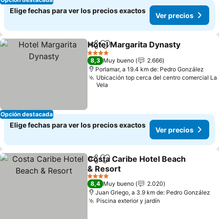
Elige fechas para ver los precios exactos
Ver precios
Hotel Margarita Dynasty
Compartir
Agregar a favoritos
4 Estrellas
8,3
Muy bueno
2.666
Porlamar, a 19.4 km de: Pedro González
Ubicación top cerca del centro comercial La
Vela
Opción destacada
Elige fechas para ver los precios exactos
Ver precios
Costa Caribe Hotel Beach
Compartir
Agregar a favoritos
& Resort
4 Estrellas
8,4
Muy bueno
2.020
Juan Griego, a 3.9 km de: Pedro González
Piscina exterior y jardín