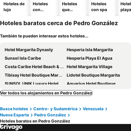
Hoteles de
Hoteles
Hoteles
Hoteles
Hotel
lujo
con
que
con spa
play
piscina
aceptan
mascotas
Hoteles baratos cerca de Pedro González
También te pueden interesar estos hoteles...
Hotel Margarita Dynasty
Hesperia Isla Margarita
Sunsol Isla Caribe
Hesperia Playa El Agua
Costa Caribe Hotel Beach & Resort
Hotel Margarita Village
Tibisay Hotel Boutique Margarita
Lidotel Boutique Margarita
SUNSOL UNIK Luxury Hotel
Aquarius Hotel Boutique
Hotel Costa Linda Beach
Villa Cocuyo - Studios & Apartments
Ver todos los alojamientos en Pedro González
H2otel By LD Hotel Boutique
Lidotel Agua Dorada
Busca hoteles
Centro- y Sudamérica
Venezuela
Sunsol Ecoland
Hotel Parguito
Nueva Esparta
Pedro González
Maloka Boutique & Spa
Apartamento vacacional en el Hotel Dynasty , Habitación tipo Estudio PRIVADO
Hoteles baratos en Pedro González
Isabel La Católica
Hesperia Isla Margarita Playa El Agua