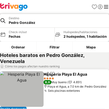
Favoritos
Iniciar 
Me
Destino
Pedro González
Check-in/out
Huéspedes/habitaciones
Fechas
2 huéspedes, 1 habitación
Ordenar
Filtrar
Mapa
Hoteles baratos en Pedro González,
Venezuela
Cómo los pagos afectan nuestro ranking
Hesperia Playa El Agua
Compartir
Agregar a favoritos
4 Estrellas
8,0
Muy bueno
4.651
Playa el Agua, a 7.0 km de: Pedro González
Seis piscinas exteriores
Opción destacada