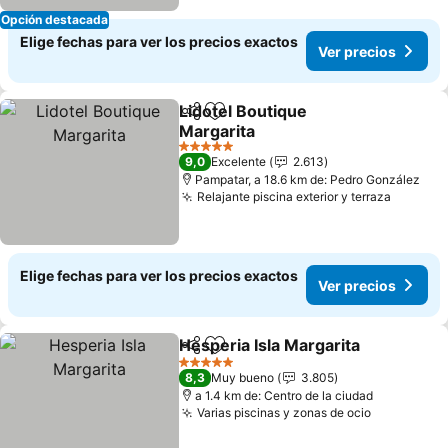
Opción destacada
Elige fechas para ver los precios exactos
Ver precios
Lidotel Boutique
Compartir
Agregar a favoritos
Margarita
5 Estrellas
9,0
Excelente
2.613
Pampatar, a 18.6 km de: Pedro González
Relajante piscina exterior y terraza
Elige fechas para ver los precios exactos
Ver precios
Hesperia Isla Margarita
Compartir
Agregar a favoritos
5 Estrellas
8,3
Muy bueno
3.805
a 1.4 km de: Centro de la ciudad
Varias piscinas y zonas de ocio