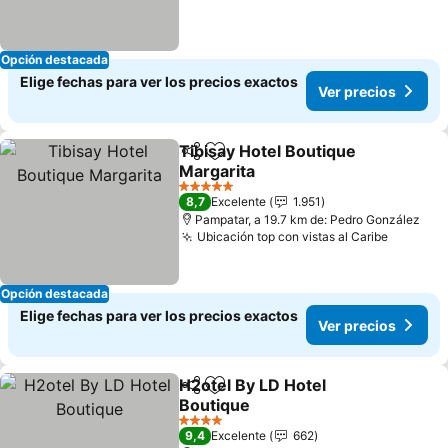
Opción destacada
Elige fechas para ver los precios exactos
Ver precios
Tibisay Hotel Boutique
Compartir
Agregar a favoritos
Margarita
5 Estrellas
8,7
Excelente
1.951
Pampatar, a 19.7 km de: Pedro González
Ubicación top con vistas al Caribe
Opción destacada
Elige fechas para ver los precios exactos
Ver precios
H2otel By LD Hotel
Compartir
Agregar a favoritos
Boutique
4 Estrellas
9,4
Excelente
662