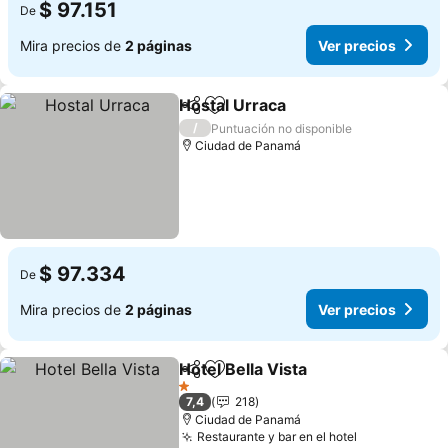
$ 97.151
De
Mira precios de
2 páginas
Ver precios
Hostal Urraca
Compartir
Agregar a favoritos
/
Puntuación no disponible
Ciudad de Panamá
$ 97.334
De
Mira precios de
2 páginas
Ver precios
Hotel Bella Vista
Compartir
Agregar a favoritos
1 Estrellas
7,4
218
Ciudad de Panamá
Restaurante y bar en el hotel