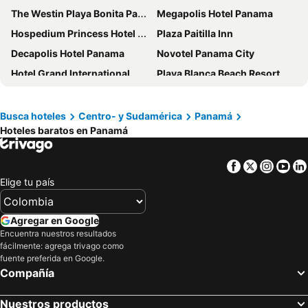
The Westin Playa Bonita Panama
Megapolis Hotel Panama
Hospedium Princess Hotel Panamá
Plaza Paitilla Inn
Decapolis Hotel Panama
Novotel Panama City
Hotel Grand International
Playa Blanca Beach Resort
Ramada Plaza by Wyndham Panama Punta Pacifica
Hotel Faranda Express Soloy and Casino, a member of Radisson Individuals
Holiday Inn Panama Distrito Financiero by IHG
Hotel Las Americas Golden Tower Panamá
Busca hoteles
Centro- y Sudamérica
Panamá
Hoteles baratos en Panamá
Radisson Hotel Panama Canal
Hampton By Hilton Panama
Hotel Principe
Riande Urban Hotel
Facebook
Twitter
Insta
Yo
Hotel Costa Inn
Courtyard by Marriott Panama Multiplaza Mall
Elige tu país
Riande Aeropuerto Hotel Casino
Crowne Plaza Panama Airport by IHG
Sheraton Grand Panama
Hilton Panama
Agregar en Google
Gamboa Rainforest Reserve
Waldorf Astoria Panama
Encuentra nuestros resultados
fácilmente: agrega trivago como
TRYP by Wyndham Panama Centro
Hotel Coral Suites
fuente preferida en Google.
Compañía
Exe Oriental Panamá
Wyndham Garden Panama Centro
Punta Caracol Acqua Lodge
Holiday Inn Panama Canal By Ihg
Nuestros productos