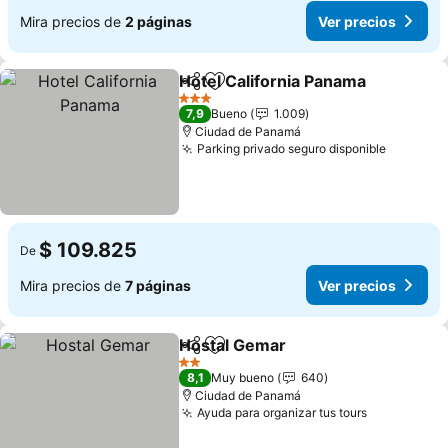
Mira precios de
2 páginas
Ver precios
Hotel California Panama
Compartir
Agregar a favoritos
3 Estrellas
7,9
Bueno
1.009
Ciudad de Panamá
Parking privado seguro disponible
$ 109.825
De
Mira precios de
7 páginas
Ver precios
Hostal Gemar
Compartir
Agregar a favoritos
2 Estrellas
8,1
Muy bueno
640
Ciudad de Panamá
Ayuda para organizar tus tours