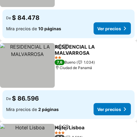
$ 84.478
De
Mira precios de
10 páginas
Ver precios
RESIDENCIAL LA
Compartir
Agregar a favoritos
MALVARROSA
2 Estrellas
7,6
Bueno
1.034
Ciudad de Panamá
$ 86.596
De
Mira precios de
2 páginas
Ver precios
Hotel Lisboa
Compartir
Agregar a favoritos
3 Estrellas