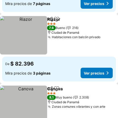
Mira precios de
7 páginas
Ver precios
Riazor
Compartir
Agregar a favoritos
3 Estrellas
7,6
Bueno
216
Ciudad de Panamá
Habitaciones con balcón privado
$ 82.396
De
Mira precios de
3 páginas
Ver precios
Canova
Compartir
Agregar a favoritos
3 Estrellas
8,1
Muy bueno
2.308
Ciudad de Panamá
Zonas comunes vibrantes y con arte