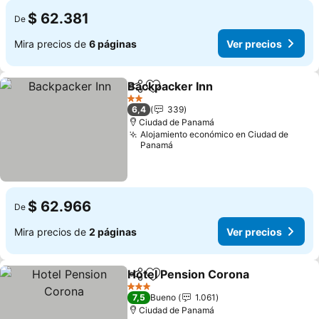
$ 62.381
De
Mira precios de
6 páginas
Ver precios
Backpacker Inn
Compartir
Agregar a favoritos
2 Estrellas
6,4
339
Ciudad de Panamá
Alojamiento económico en Ciudad de
Panamá
$ 62.966
De
Mira precios de
2 páginas
Ver precios
Hotel Pension Corona
Compartir
Agregar a favoritos
3 Estrellas
7,5
Bueno
1.061
Ciudad de Panamá