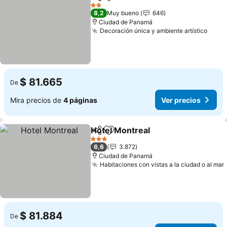
Compartir
Agregar a favoritos
2 Estrellas
8,2
Muy bueno
646
Ciudad de Panamá
Decoración única y ambiente artístico
$ 81.665
De
Mira precios de
4 páginas
Ver precios
Hotel Montreal
Compartir
Agregar a favoritos
3 Estrellas
6,6
3.872
Ciudad de Panamá
Habitaciones con vistas a la ciudad o al mar
$ 81.884
De