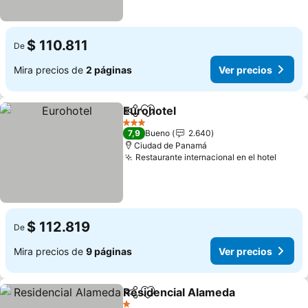
$ 110.811
De
Mira precios de
2 páginas
Ver precios
Eurohotel
Compartir
Agregar a favoritos
3 Estrellas
7,9
Bueno
2.640
Ciudad de Panamá
Restaurante internacional en el hotel
$ 112.819
De
Mira precios de
9 páginas
Ver precios
Residencial Alameda
Compartir
Agregar a favoritos