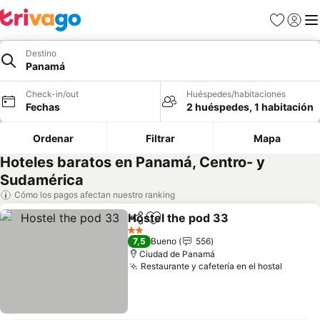
Favoritos
Iniciar 
Me
Destino
Panamá
Check-in/out
Huéspedes/habitaciones
Fechas
2 huéspedes, 1 habitación
Ordenar
Filtrar
Mapa
Hoteles baratos en Panamá, Centro- y
Sudamérica
Cómo los pagos afectan nuestro ranking
Hostel the pod 33
Compartir
Agregar a favoritos
2 Estrellas
7,5
Bueno
556
Ciudad de Panamá
Restaurante y cafetería en el hostal