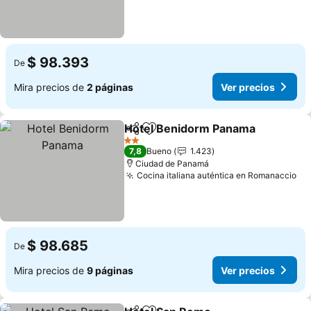
$ 98.393
De
Mira precios de
2 páginas
Ver precios
Hotel Benidorm Panama
Compartir
Agregar a favoritos
2 Estrellas
7,8
Bueno
1.423
Ciudad de Panamá
Cocina italiana auténtica en Romanaccio
$ 98.685
De
Mira precios de
9 páginas
Ver precios