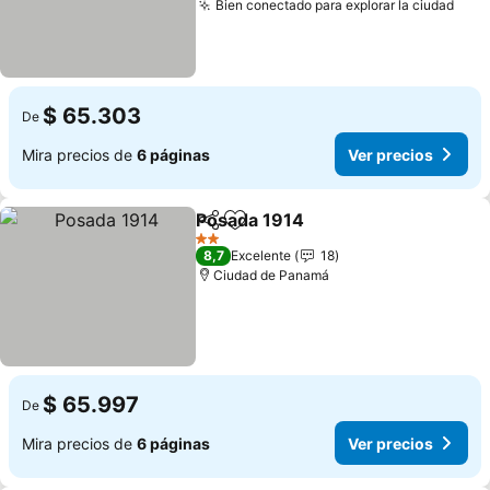
Bien conectado para explorar la ciudad
$ 65.303
De
Mira precios de
6 páginas
Ver precios
Posada 1914
Compartir
Agregar a favoritos
2 Estrellas
8,7
Excelente
18
Ciudad de Panamá
$ 65.997
De
Mira precios de
6 páginas
Ver precios