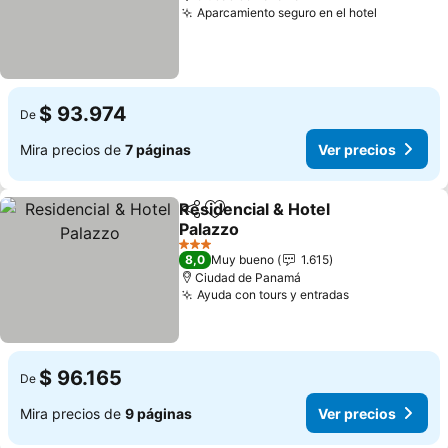
Aparcamiento seguro en el hotel
$ 93.974
De
Mira precios de
7 páginas
Ver precios
Residencial & Hotel
Compartir
Agregar a favoritos
Palazzo
3 Estrellas
8,0
Muy bueno
1.615
Ciudad de Panamá
Ayuda con tours y entradas
$ 96.165
De
Mira precios de
9 páginas
Ver precios