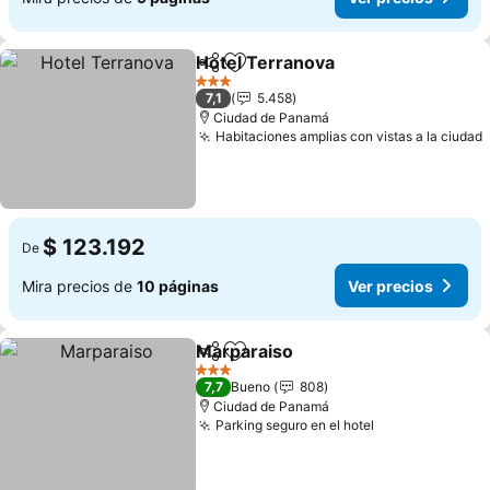
Hotel Terranova
Compartir
Agregar a favoritos
3 Estrellas
7,1
5.458
Ciudad de Panamá
Habitaciones amplias con vistas a la ciudad
$ 123.192
De
Mira precios de
10 páginas
Ver precios
Marparaiso
Compartir
Agregar a favoritos
3 Estrellas
7,7
Bueno
808
Ciudad de Panamá
Parking seguro en el hotel