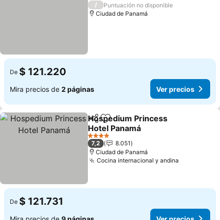
1 Estrellas
/
Puntuación no disponible
Ciudad de Panamá
$ 121.220
De
Mira precios de
2 páginas
Ver precios
Hospedium Princess
Compartir
Agregar a favoritos
Hotel Panamá
4 Estrellas
7,2
8.051
Ciudad de Panamá
Cocina internacional y andina
$ 121.731
De
Mira precios de
9 páginas
Ver precios