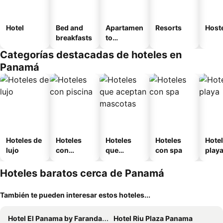
Hotel
Bed and
Apartamen
Resorts
Host
breakfasts
to
amueblad
Categorías destacadas de hoteles en
o
Panamá
Hoteles de
Hoteles
Hoteles
Hoteles
Hotel
lujo
con
que
con spa
play
piscina
aceptan
mascotas
Hoteles baratos cerca de Panamá
También te pueden interesar estos hoteles...
Hotel El Panama by Faranda Grand, a member of Radisson Individuals
Hotel Riu Plaza Panama