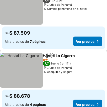
7,4
2.501
Ciudad de Panamá
Comida panameña en el hotel
$ 87.509
De
Mira precios de
7 páginas
Ver precios
Hostal La Cigarra
Compartir
Agregar a favoritos
2 Estrellas
7,7
Bueno
111
Ciudad de Panamá
Asequible y seguro
$ 88.678
De
Mira precios de
4 páginas
Ver precios