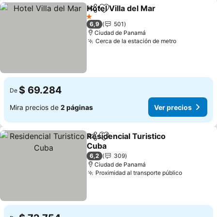
Hotel Villa del Mar
Compartir
Agregar a favoritos
1 Estrellas
6,9
501
Ciudad de Panamá
Cerca de la estación de metro
$ 69.284
De
Mira precios de
2 páginas
Ver precios
Residencial Turistico
Compartir
Agregar a favoritos
Cuba
6,2
309
Ciudad de Panamá
Proximidad al transporte público