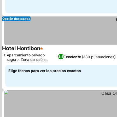
Opción destacada
Hotel Hontibon
1 Estrellas
Ver precios
Aparcamiento privado
Excelente
(389 puntuaciones)
8,5
seguro, Zona de salón
Ver precios
compartida
Elige fechas para ver los precios exactos