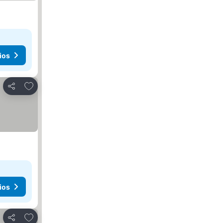
ios
Agregar a favoritos
Compartir
ios
Agregar a favoritos
Compartir