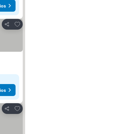
ios
Agregar a favoritos
Compartir
ios
Agregar a favoritos
Compartir