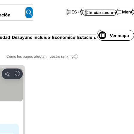
ES · $
Menú
Iniciar sesión
ación
Ver mapa
iudad
Desayuno incluido
Económico
Estacionamiento
Piscina
F
Cómo los pagos afectan nuestro ranking
Agregar a favoritos
Compartir