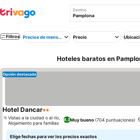
Destino
Filtros
Precios de menor a mayor
Precio
Ubicac
Hoteles baratos en Pamplo
Opción destacada
Hotel Dancar
2 Estrellas
Ver precios
Vistas a la ciudad o al río,
Muy bueno
(704 puntuaciones)
8,3
Alojamiento para familias
Ver precios
Elige fechas para ver los precios exactos