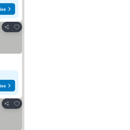
ios
Agregar a favoritos
Compartir
ios
Agregar a favoritos
Compartir