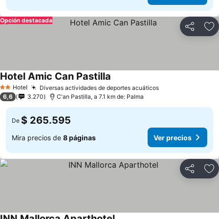
Opción destacada
Compartir
Ag
Hotel Amic Can Pastilla
Hotel
Diversas actividades de deportes acuáticos
2 Estrellas
6,6
3.270
C'an Pastilla, a 7.1 km de: Palma
$ 265.595
De
Mira precios de
8 páginas
Ver precios
Compartir
Ag
INN Mallorca Aparthotel