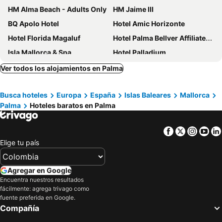
HM Alma Beach - Adults Only
HM Jaime III
BQ Apolo Hotel
Hotel Amic Horizonte
Hotel Florida Magaluf
Hotel Palma Bellver Affiliated by Meliá
Isla Mallorca & Spa
Hotel Palladium
Bahia Principe Escape Coral Playa +16
Portofino Mallorca
Ver todos los alojamientos en Palma
GPRO Valparaiso Palace & Spa
Hotel Balear
Busca hoteles
Europa
España
Islas Baleares
Mallorca
Hotel Amic Can Pastilla
Catalonia Majórica
Palma
Hoteles baratos en Palma
BQ Amfora Beach
Es Princep
Hotel Almudaina
Hotel Ilusion Calma & Spa
Facebook
Twitter
Insta
Yo
Alua Leo
BQ Augusta Hotel
Elige tu país
Nakar Hotel
AluaSoul Palma
Houm Plaza Son Rigo
Metropolitan Playa
Agregar en Google
Encuentra nuestros resultados
Hotel Playa Sol
BLUESEA Mediodia
fácilmente: agrega trivago como
Hotel Abelux
Hotel Mirador
fuente preferida en Google.
Compañía
Hotel Bari
HM Tropical