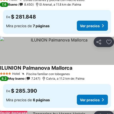
3 Estrellas
7,6
Bueno
8.450
El Arenal, a 11.8 km de: Palma
$ 281.848
De
Mira precios de
7 páginas
Ver precios
Compartir
Ag
ILUNION Palmanova Mallorca
Hotel
Piscina familiar con toboganes
4 Estrellas
8,2
Muy bueno
7.247
Calvia, a 11.2 km de: Palma
$ 285.390
De
Mira precios de
6 páginas
Ver precios
Opción destacada