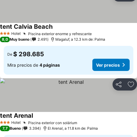
tent Calvia Beach
Hotel
Piscina exterior enorme y refrescante
3 Estrellas
8,0
Muy bueno
2.491
Magaluf, a 12.3 km de: Palma
$ 298.685
De
Mira precios de
4 páginas
Ver precios
Compartir
Ag
tent Arenal
Hotel
Piscina exterior con solárium
3 Estrellas
7,7
Bueno
3.394
El Arenal, a 11.8 km de: Palma