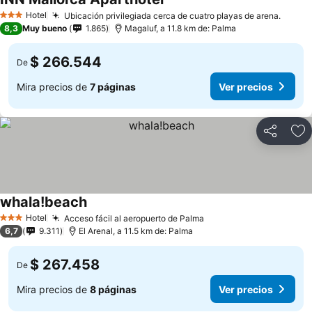
Hotel
Ubicación privilegiada cerca de cuatro playas de arena.
3 Estrellas
8,3
Muy bueno
1.865
Magaluf, a 11.8 km de: Palma
$ 266.544
De
Mira precios de
7 páginas
Ver precios
Compartir
Ag
whala!beach
Hotel
Acceso fácil al aeropuerto de Palma
3 Estrellas
6,7
9.311
El Arenal, a 11.5 km de: Palma
$ 267.458
De
Mira precios de
8 páginas
Ver precios