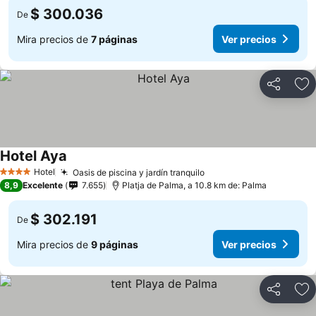
$ 300.036
De
Mira precios de
7 páginas
Ver precios
Compartir
Ag
Hotel Aya
Hotel
Oasis de piscina y jardín tranquilo
4 Estrellas
8,9
Excelente
7.655
Platja de Palma, a 10.8 km de: Palma
$ 302.191
De
Mira precios de
9 páginas
Ver precios
Compartir
Ag