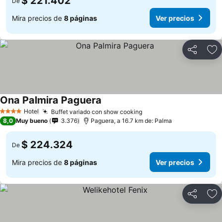
$ 221.402
De
Mira precios de
8 páginas
Ver precios
Compartir
Ag
Ona Palmira Paguera
Hotel
Buffet variado con show cooking
4 Estrellas
8,0
Muy bueno
3.376
Paguera, a 16.7 km de: Palma
$ 224.324
De
Mira precios de
8 páginas
Ver precios
Compartir
Ag