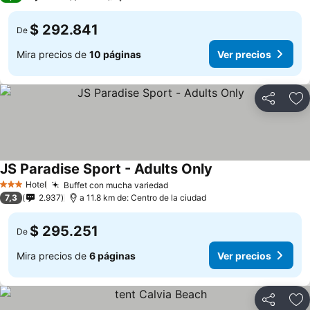
$ 292.841
De
Mira precios de
10 páginas
Ver precios
Compartir
Ag
JS Paradise Sport - Adults Only
Hotel
Buffet con mucha variedad
3 Estrellas
7,3
2.937
a 11.8 km de: Centro de la ciudad
$ 295.251
De
Mira precios de
6 páginas
Ver precios
Compartir
Ag