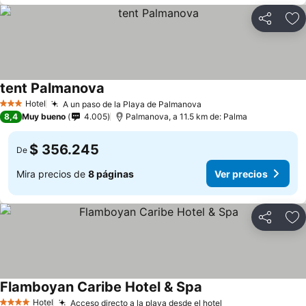
Compartir
Ag
tent Palmanova
Hotel
A un paso de la Playa de Palmanova
3 Estrellas
8,4
Muy bueno
4.005
Palmanova, a 11.5 km de: Palma
$ 356.245
De
Mira precios de
8 páginas
Ver precios
Compartir
Ag
Flamboyan Caribe Hotel & Spa
Hotel
Acceso directo a la playa desde el hotel