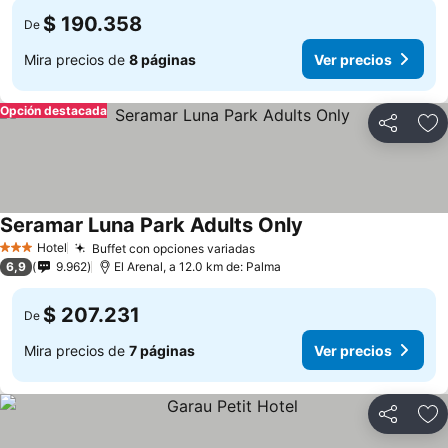
$ 190.358
De
Mira precios de
8 páginas
Ver precios
Opción destacada
Compartir
Ag
Seramar Luna Park Adults Only
Hotel
Buffet con opciones variadas
3 Estrellas
6,9
9.962
El Arenal, a 12.0 km de: Palma
$ 207.231
De
Mira precios de
7 páginas
Ver precios
Compartir
Ag