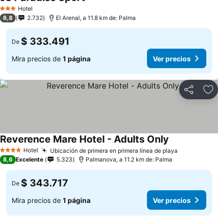
Hotel
3 Estrellas
6,8
2.732
El Arenal, a 11.8 km de: Palma
$ 333.491
De
Mira precios de
1 página
Ver precios
Compartir
Ag
Reverence Mare Hotel - Adults Only
Hotel
Ubicación de primera en primera línea de playa
4 Estrellas
8,6
Excelente
5.323
Palmanova, a 11.2 km de: Palma
$ 343.717
De
Mira precios de
1 página
Ver precios