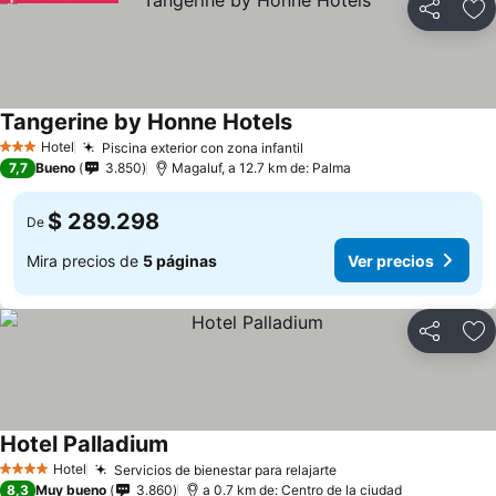
Compartir
Ag
Tangerine by Honne Hotels
Hotel
Piscina exterior con zona infantil
3 Estrellas
7,7
Bueno
3.850
Magaluf, a 12.7 km de: Palma
$ 289.298
De
Mira precios de
5 páginas
Ver precios
Compartir
Ag
Hotel Palladium
Hotel
Servicios de bienestar para relajarte
4 Estrellas
8,3
Muy bueno
3.860
a 0.7 km de: Centro de la ciudad