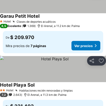
Garau Petit Hotel
Hotel
Clases de deportes acuáticos
1 Estrellas
8,5
Excelente
1.369
El Arenal, a 11.2 km de: Palma
$ 209.970
De
Mira precios de
7 páginas
Ver precios
Compartir
Ag
Hotel Playa Sol
Hotel
Habitaciones recién renovadas y limpias
2 Estrellas
7,2
2.643
El Arenal, a 11.3 km de: Palma