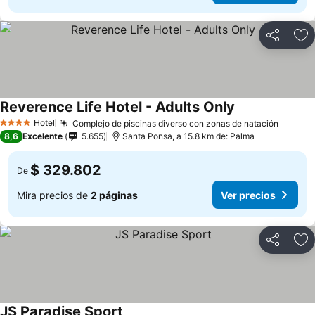
Compartir
Ag
Reverence Life Hotel - Adults Only
Hotel
Complejo de piscinas diverso con zonas de natación
4 Estrellas
8,6
Excelente
5.655
Santa Ponsa, a 15.8 km de: Palma
$ 329.802
De
Mira precios de
2 páginas
Ver precios
Compartir
Ag
JS Paradise Sport