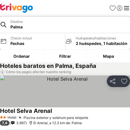
Favoritos
Iniciar 
Me
Destino
Palma
Check-in/out
Huéspedes/habitaciones
Fechas
2 huéspedes, 1 habitación
Ordenar
Filtrar
Mapa
Hoteles baratos en Palma, España
Cómo los pagos afectan nuestro ranking
Compartir
Ag
Hotel Selva Arenal
Hotel
Piscina exterior y solárium para relajarte
2 Estrellas
7,4
3.997
El Arenal, a 12.3 km de: Palma