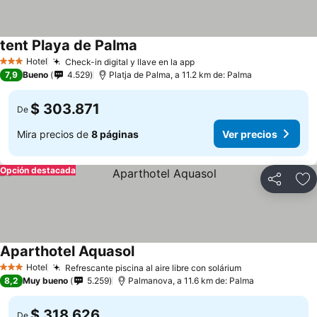
tent Playa de Palma
Hotel
Check-in digital y llave en la app
3 Estrellas
7,9
Bueno
4.529
Platja de Palma, a 11.2 km de: Palma
$ 303.871
De
Mira precios de
8 páginas
Ver precios
Opción destacada
Compartir
Ag
Aparthotel Aquasol
Hotel
Refrescante piscina al aire libre con solárium
3 Estrellas
8,2
Muy bueno
5.259
Palmanova, a 11.6 km de: Palma
$ 318.626
De