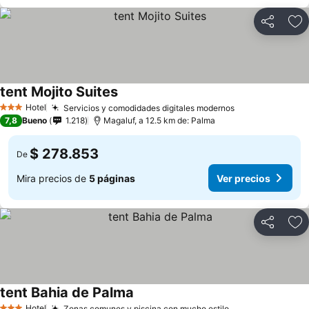
Compartir
Ag
tent Mojito Suites
Hotel
Servicios y comodidades digitales modernos
3 Estrellas
7,8
Bueno
1.218
Magaluf, a 12.5 km de: Palma
$ 278.853
De
Mira precios de
5 páginas
Ver precios
Compartir
Ag
tent Bahia de Palma
Hotel
Zonas comunes y piscina con mucho estilo