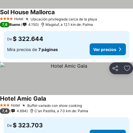
Sol House Mallorca
Hotel
Ubicación privilegiada cerca de la playa
4 Estrellas
7,8
Bueno
4.150
Magaluf, a 12.1 km de: Palma
$ 322.644
De
Mira precios de
7 páginas
Ver precios
Compartir
Ag
Hotel Amic Gala
Hotel
Buffet variado con show cooking
3 Estrellas
7,4
4.694
C'an Pastilla, a 7.0 km de: Palma
$ 323.703
De