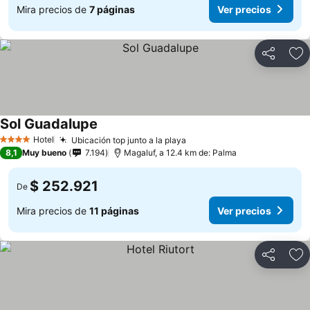
Mira precios de
7 páginas
Ver precios
Compartir
Ag
Sol Guadalupe
Hotel
Ubicación top junto a la playa
4 Estrellas
8,1
Muy bueno
7.194
Magaluf, a 12.4 km de: Palma
$ 252.921
De
Mira precios de
11 páginas
Ver precios
Compartir
Ag