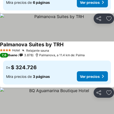
Mira precios de
6 páginas
Ver precios
Compartir
Ag
Palmanova Suites by TRH
Hotel
Relajante sauna
4 Estrellas
7,6
Bueno
3.878
Palmanova, a 11.4 km de: Palma
$ 324.726
De
Mira precios de
3 páginas
Ver precios
Compartir
Ag