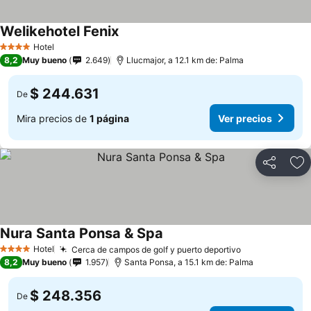
Welikehotel Fenix
Hotel
4 Estrellas
8,2
Muy bueno
2.649
Llucmajor, a 12.1 km de: Palma
$ 244.631
De
Mira precios de
1 página
Ver precios
Compartir
Ag
Nura Santa Ponsa & Spa
Hotel
Cerca de campos de golf y puerto deportivo
4 Estrellas
8,2
Muy bueno
1.957
Santa Ponsa, a 15.1 km de: Palma
$ 248.356
De