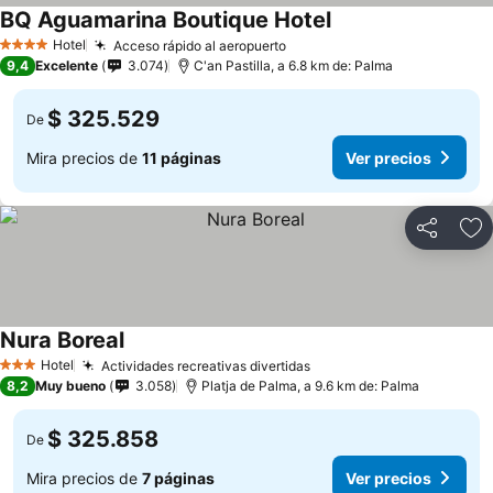
BQ Aguamarina Boutique Hotel
Hotel
Acceso rápido al aeropuerto
4 Estrellas
9,4
Excelente
3.074
C'an Pastilla, a 6.8 km de: Palma
$ 325.529
De
Mira precios de
11 páginas
Ver precios
Compartir
Ag
Nura Boreal
Hotel
Actividades recreativas divertidas
3 Estrellas
8,2
Muy bueno
3.058
Platja de Palma, a 9.6 km de: Palma
$ 325.858
De
Mira precios de
7 páginas
Ver precios