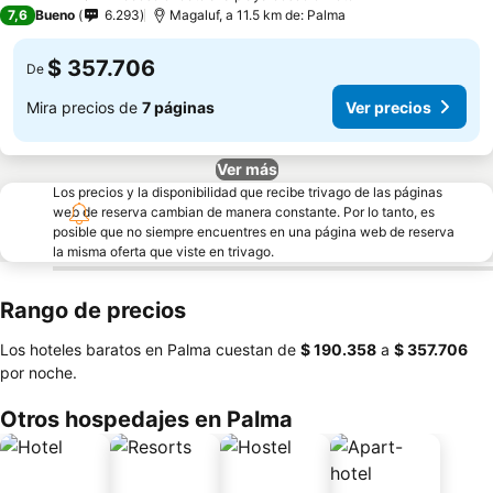
4 Estrellas
7,6
Bueno
6.293
Magaluf, a 11.5 km de: Palma
$ 357.706
De
Mira precios de
7 páginas
Ver precios
Ver más
Los precios y la disponibilidad que recibe trivago de las páginas
web de reserva cambian de manera constante. Por lo tanto, es
posible que no siempre encuentres en una página web de reserva
la misma oferta que viste en trivago.
Rango de precios
Los hoteles baratos en Palma cuestan de
‎$ 190.358
a
‎$ 357.706
por noche.
Otros hospedajes en Palma