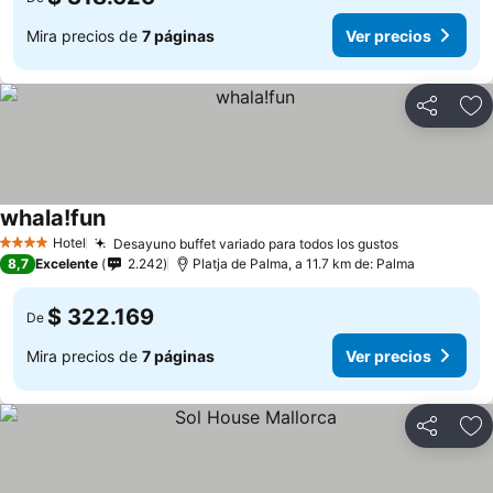
Mira precios de
7 páginas
Ver precios
Compartir
Ag
whala!fun
Hotel
Desayuno buffet variado para todos los gustos
4 Estrellas
8,7
Excelente
2.242
Platja de Palma, a 11.7 km de: Palma
$ 322.169
De
Mira precios de
7 páginas
Ver precios
Compartir
Ag