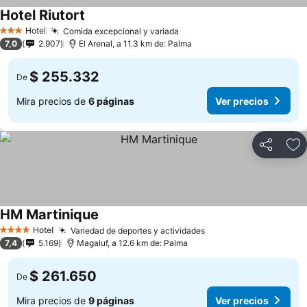
Hotel Riutort
Hotel
Comida excepcional y variada
3 Estrellas
7,0
2.907
El Arenal, a 11.3 km de: Palma
$ 255.332
De
Mira precios de
6 páginas
Ver precios
Compartir
Ag
HM Martinique
Hotel
Variedad de deportes y actividades
4 Estrellas
7,4
5.169
Magaluf, a 12.6 km de: Palma
$ 261.650
De
Mira precios de
9 páginas
Ver precios