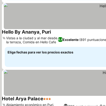
Hello By Ananya, Puri
Ver precios
Vistas a la ciudad y al mar desde
Excelente
(891 puntuacion
8,6
la terraza, Comida en Hello Cafe
Ver precios
Elige fechas para ver los precios exactos
Hotel Arya Palace
3 Estrellas
Ver precios
Alojamiento económico en Puri,