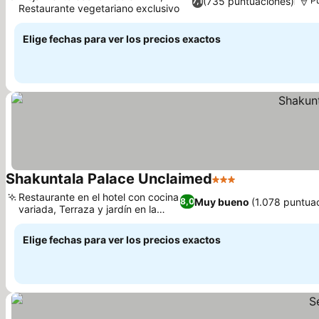
(735 puntuaciones)
7,1
Pu
Restaurante vegetariano exclusivo
Ver precios
Elige fechas para ver los precios exactos
Shakuntala Palace Unclaimed
3 Estrellas
Ver precios
Restaurante en el hotel con cocina
Muy bueno
(1.078 puntua
8,0
variada, Terraza y jardín en la
Ver precios
azotea
Elige fechas para ver los precios exactos