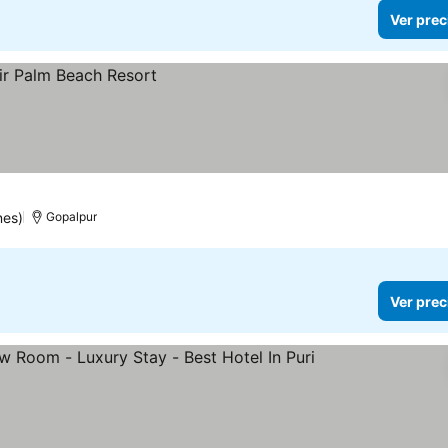
Ver prec
nes)
Gopalpur
Ver prec