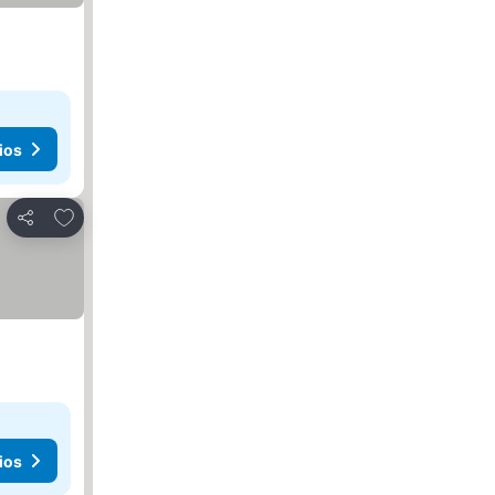
ios
Agregar a favoritos
Compartir
ios