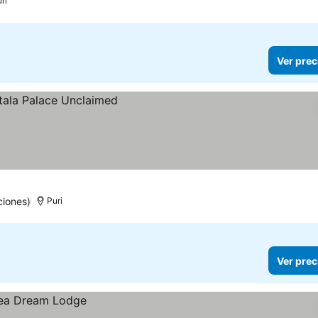
ri
Ver prec
ciones)
Puri
Ver prec