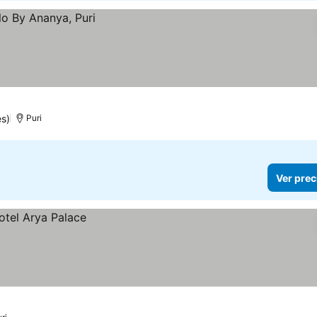
es)
Puri
Ver prec