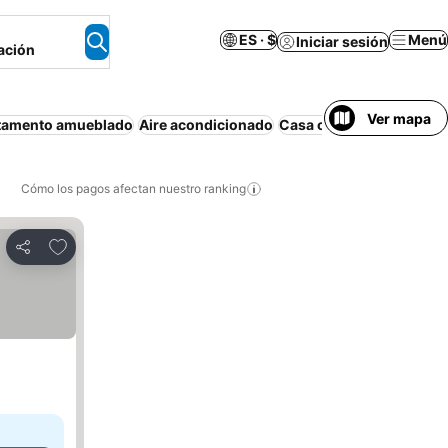
ES · $
Menú
Iniciar sesión
ación
Ver mapa
tamento amueblado
Aire acondicionado
Casa o apartamento ent
Cómo los pagos afectan nuestro ranking
Agregar a favoritos
Compartir