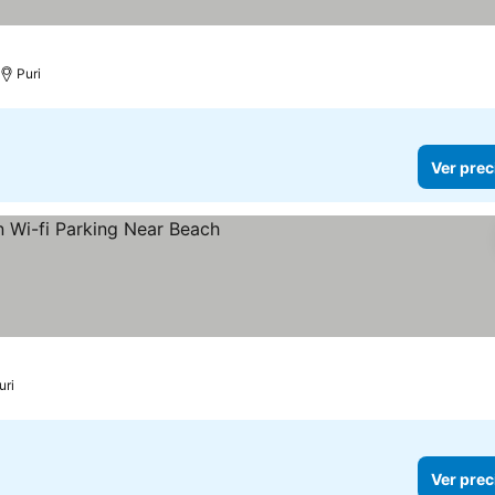
Puri
Ver prec
as
precios
uri
Ver prec