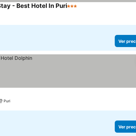
ay - Best Hotel In Puri
3 Estrellas
Ver precios
i
Ver prec
Puri
Ver prec