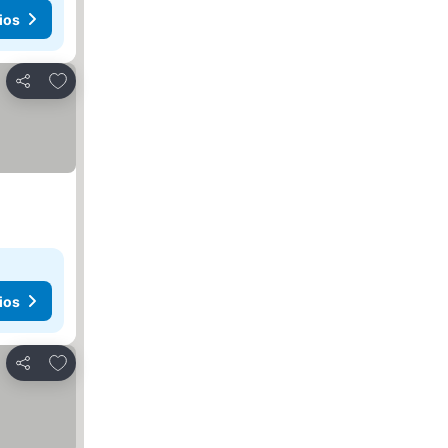
ios
Agregar a favoritos
Compartir
ios
Agregar a favoritos
Compartir