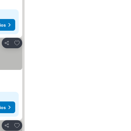
ios
Agregar a favoritos
Compartir
ios
Agregar a favoritos
Compartir