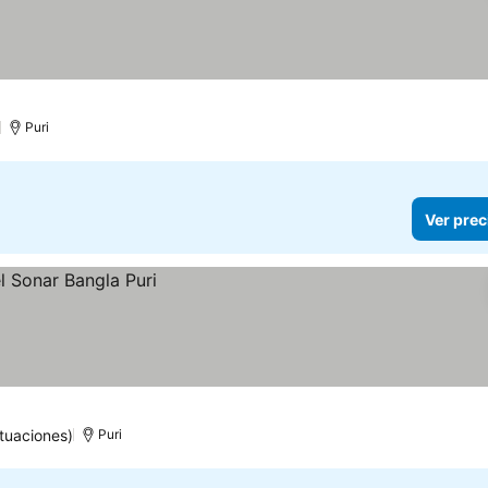
Puri
Ver prec
tuaciones)
Puri