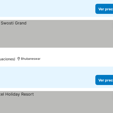
Ver prec
uaciones)
Bhubaneswar
Ver prec