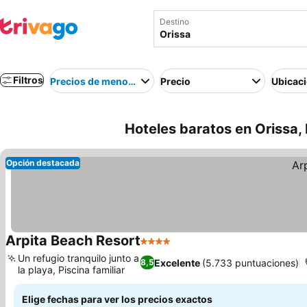
Destino
Filtros
Precios de menor a mayor
Precio
Ubicac
Hoteles baratos en Orissa, 
Opción destacada
Arpita Beach Resort
4 Estrellas
Ver precios
Un refugio tranquilo junto a
Excelente
(5.733 puntuaciones)
8,5
la playa, Piscina familiar
Ver precios
Elige fechas para ver los precios exactos