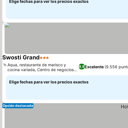
Elige fechas para ver los precios exactos
Swosti Grand
3 Estrellas
Ver precios
Aqua, restaurante de marisco y
Excelente
(9.556 punt
8,8
cocina variada, Centro de negocios
Ver precios
bien equipado
Elige fechas para ver los precios exactos
Opción destacada