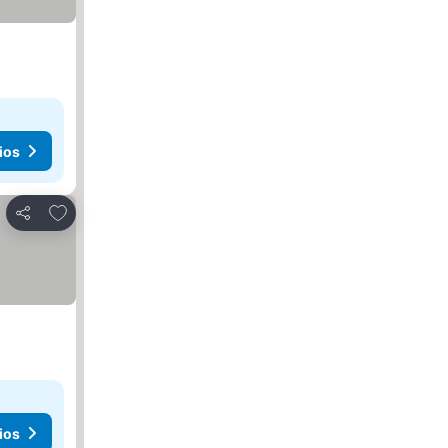
ios
Agregar a favoritos
Compartir
ios