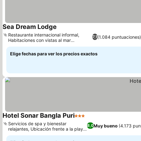
Sea Dream Lodge
Ver precios
Restaurante internacional informal,
(1.084 puntuaciones)
7,1
Habitaciones con vistas al mar
Ver precios
disponibles
Elige fechas para ver los precios exactos
Hotel Sonar Bangla Puri
3 Estrellas
Ver precios
Servicios de spa y bienestar
Muy bueno
(4.173 pun
8,0
relajantes, Ubicación frente a la playa
Ver precios
con vistas al mar