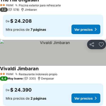
Ver precios
Hotel
Piscina exterior para refrescarte
Ver precios
2 Estrellas
7,2
578
Jimbaran
$ 24.208
De
Mira precios de
7 páginas
Ver precios
Compartir
Ag
Vivaldi Jimbaran
Ver precios
Hotel
Restaurante indonesio propio
Ver precios
2 Estrellas
8,4
Muy bueno
330
Denpasar
$ 24.390
De
Mira precios de
2 páginas
Ver precios