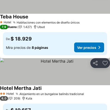
Teba House
Ver precios
Hotel
Habitaciones con elementos de diseño únicos
Ver precios
1 Estrellas
7,9
Bueno
1.427
Ubud
$ 18.929
De
Mira precios de
8 páginas
Ver precios
Compartir
Ag
Hotel Mertha Jati
Ver precios
Hotel
Alojamiento en un bungalow balinés tradicional
Ver precios
2 Estrellas
6,0
209
Kuta