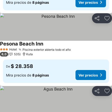
Mira precios de
8 páginas
Ver precios
Compartir
Ag
Pesona Beach Inn
Ver precios
Hotel
Piscina exterior abierta todo el año
Ver precios
3 Estrellas
6,0
535
Kuta
$ 28.358
De
Mira precios de
8 páginas
Ver precios
Compartir
Ag