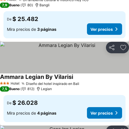
Ver precios
2 Estrellas
7,9
Bueno
80
Bangli
$ 25.482
De
Mira precios de
3 páginas
Ver precios
Compartir
Ag
Ammara Legian By Vilarisi
Ver precios
Hotel
Diseño del hotel inspirado en Bali
Ver precios
3 Estrellas
7,5
Bueno
812
Legian
$ 26.028
De
Mira precios de
4 páginas
Ver precios