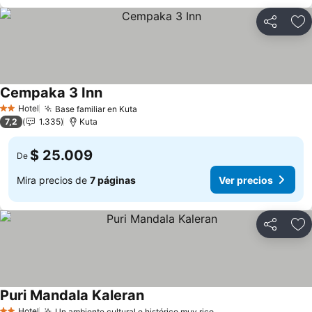
Compartir
Ag
Cempaka 3 Inn
Ver precios
Hotel
Base familiar en Kuta
Ver precios
2 Estrellas
7,2
1.335
Kuta
$ 25.009
De
Mira precios de
7 páginas
Ver precios
Compartir
Ag
Puri Mandala Kaleran
Ver precios
Hotel
Un ambiente cultural e histórico muy rico