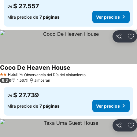
$ 27.557
De
Mira precios de
7 páginas
Ver precios
Compartir
Ag
Coco De Heaven House
Ver precios
Hotel
Observancia del Día del Aislamiento
Ver precios
2 Estrellas
6,3
1.567
Jimbaran
$ 27.739
De
Mira precios de
7 páginas
Ver precios
Compartir
Ag