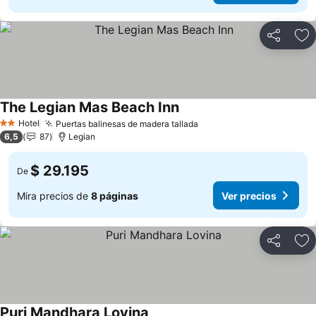
Compartir
Ag
The Legian Mas Beach Inn
Ver precios
Hotel
Puertas balinesas de madera tallada
Ver precios
2 Estrellas
6,5
87
Legian
$ 29.195
De
Mira precios de
8 páginas
Ver precios
Compartir
Ag
Puri Mandhara Lovina