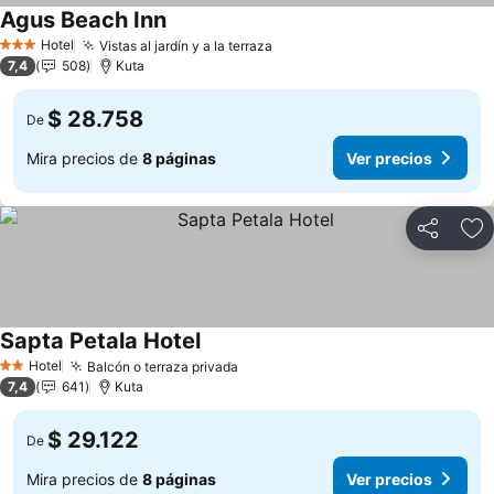
Agus Beach Inn
Ver precios
Hotel
Vistas al jardín y a la terraza
Ver precios
3 Estrellas
7,4
508
Kuta
$ 28.758
De
Mira precios de
8 páginas
Ver precios
Compartir
Ag
Sapta Petala Hotel
Ver precios
Hotel
Balcón o terraza privada
Ver precios
2 Estrellas
7,4
641
Kuta
$ 29.122
De
Mira precios de
8 páginas
Ver precios