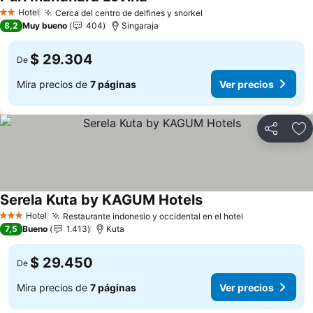
Ver precios
Hotel
Cerca del centro de delfines y snorkel
Ver precios
2 Estrellas
8,2
Muy bueno
404
Singaraja
$ 29.304
De
Mira precios de
7 páginas
Ver precios
Compartir
Ag
Serela Kuta by KAGUM Hotels
Ver precios
Hotel
Restaurante indonesio y occidental en el hotel
Ver precios
3 Estrellas
7,5
Bueno
1.413
Kuta
$ 29.450
De
Mira precios de
7 páginas
Ver precios