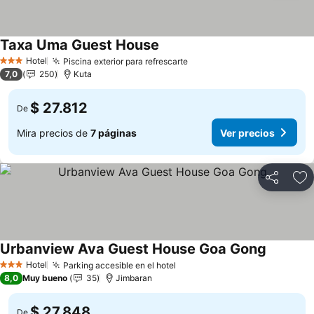
Taxa Uma Guest House
Ver precios
Hotel
Piscina exterior para refrescarte
Ver precios
3 Estrellas
7,0
250
Kuta
$ 27.812
De
Mira precios de
7 páginas
Ver precios
Compartir
Ag
Urbanview Ava Guest House Goa Gong
Ver prec
Hotel
Parking accesible en el hotel
Ver precios
3 Estrellas
8,0
Muy bueno
35
Jimbaran
$ 27.848
De