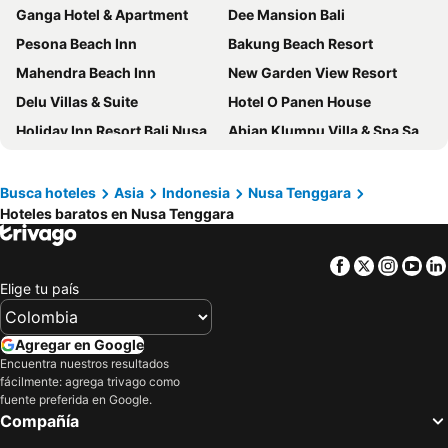
Ganga Hotel & Apartment
Dee Mansion Bali
Pesona Beach Inn
Bakung Beach Resort
Mahendra Beach Inn
New Garden View Resort
Delu Villas & Suite
Hotel O Panen House
Holiday Inn Resort Bali Nusa Dua By Ihg
Abian Klumpu Villa & Spa Sanur Bali
Abian Harmony Hotel
Holiday Inn Resort Baruna Bali By Ihg
Inna Bali Heritage Hotel
Legian Paradiso Hotel
Busca hoteles
Asia
Indonesia
Nusa Tenggara
Hoteles baratos en Nusa Tenggara
Hotel Indigo Bali Seminyak Beach By Ihg
Prama Sanur Beach Bali
Maison Aurelia Sanur, Bali - By Préférence
The Banyumas Villa
Facebook
Twitter
Insta
Yo
Champlung Mas Hotel
Holiday Inn Bali Sanur by IHG
Elige tu país
Bakung Sari Resort and Spa
Hyatt Regency Bali
Kuta Central Park Hotel
Ninja Suite Villa
Agregar en Google
Grand Mercure Bali Seminyak
Besakih Beach Hotel
Encuentra nuestros resultados
fácilmente: agrega trivago como
Bali Diva Hotel Kuta
The Legian Mas Beach Inn
fuente preferida en Google.
Compañía
Holiday Inn Express Baruna Bali By Ihg
Hotel Segara Agung