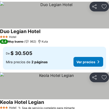
Compartir
Ag
Duo Legian Hotel
Ver precios
Hotel
3 Estrellas
8,4
Muy bueno
962
Kuta
$ 30.505
De
Mira precios de
2 páginas
Ver precios
Compartir
Ag
Keola Hotel Legian
Ver precios
Hotel
Spa de servicio completo para mimarte
Ver precios