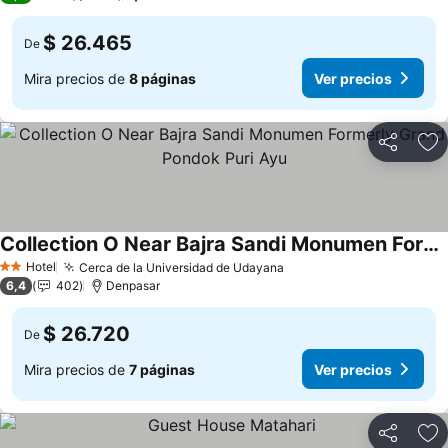
$ 26.465
De
Mira precios de
8 páginas
Ver precios
Compartir
Ag
Collection O Near Bajra Sandi Monumen Formerly Grand Pondok Puri Ayu
Ver precios
Hotel
Cerca de la Universidad de Udayana
Ver precios
2 Estrellas
6,4
402
Denpasar
$ 26.720
De
Mira precios de
7 páginas
Ver precios
Compartir
Ag