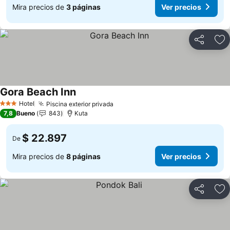
Mira precios de
3 páginas
Ver precios
Compartir
Ag
Gora Beach Inn
Ver precios
Hotel
Piscina exterior privada
Ver precios
3 Estrellas
7,8
Bueno
843
Kuta
$ 22.897
De
Mira precios de
8 páginas
Ver precios
Compartir
Ag