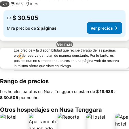
3 Estrellas
7,1
536
Kuta
$ 30.505
De
Mira precios de
2 páginas
Ver precios
Ver más
Los precios y la disponibilidad que recibe trivago de las páginas
web de reserva cambian de manera constante. Por lo tanto, es
posible que no siempre encuentres en una página web de reserva
la misma oferta que viste en trivago.
Rango de precios
Los hoteles baratos en Nusa Tenggara cuestan de
‎$ 18.638
a
‎$ 30.505
por noche.
Otros hospedajes en Nusa Tenggara