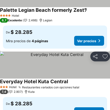
Palette Legian Beach formerly Zestﾂ
Ver precios
Hotel
4 Estrellas
8,7
Excelente
2.466
Legian
$ 28.285
De
Mira precios de
4 páginas
Ver precios
Compartir
Ag
Everyday Hotel Kuta Central
Ver precios
Hotel
Restaurantes variados con opciones halal
Ver precios
3 Estrellas
7,4
2.907
Kuta
$ 28.285
De