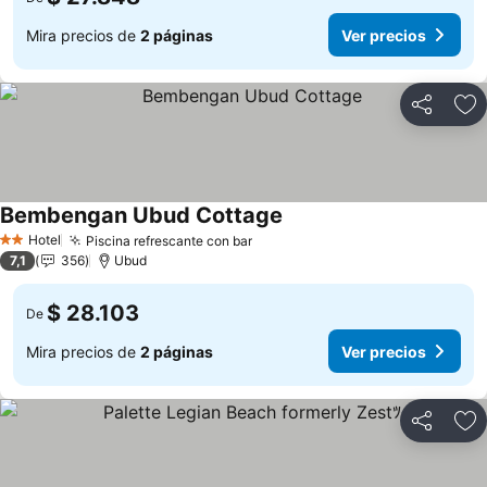
Mira precios de
2 páginas
Ver precios
Compartir
Ag
Bembengan Ubud Cottage
Ver precios
Hotel
Piscina refrescante con bar
Ver precios
2 Estrellas
7,1
356
Ubud
$ 28.103
De
Mira precios de
2 páginas
Ver precios
Compartir
Ag