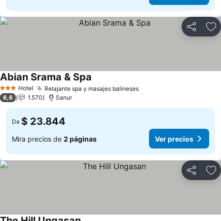
Compartir
Ag
Abian Srama & Spa
Ver precios
Hotel
Relajante spa y masajes balineses
Ver precios
3 Estrellas
6,6
1.570
Sanur
$ 23.844
De
Mira precios de
2 páginas
Ver precios
Compartir
Ag
The Hill Ungasan