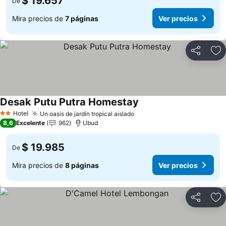
$ 19.657
De
Mira precios de
7 páginas
Ver precios
Compartir
Ag
Desak Putu Putra Homestay
Ver precios
Hotel
Un oasis de jardín tropical aislado
Ver precios
2 Estrellas
8,6
Excelente
962
Ubud
$ 19.985
De
Mira precios de
8 páginas
Ver precios
Compartir
Ag