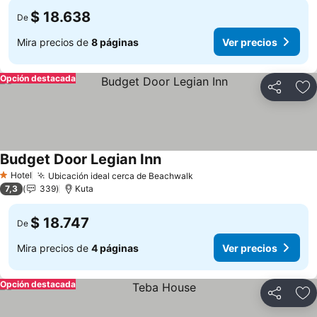
$ 18.638
De
Mira precios de
8 páginas
Ver precios
Opción destacada
Compartir
Ag
Budget Door Legian Inn
Ver precios
Hotel
Ubicación ideal cerca de Beachwalk
Ver precios
1 Estrellas
7,3
339
Kuta
$ 18.747
De
Mira precios de
4 páginas
Ver precios
Opción destacada
Compartir
Ag