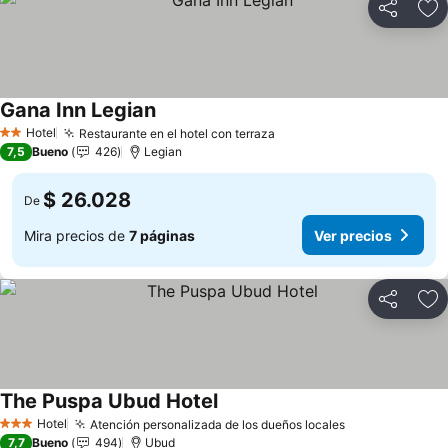
Compartir
Ag
Gana Inn Legian
Ver precios
Hotel
Restaurante en el hotel con terraza
Ver precios
2 Estrellas
7,5
Bueno
426
Legian
$ 26.028
De
Mira precios de
7 páginas
Ver precios
Compartir
Ag
The Puspa Ubud Hotel
Ver precios
Hotel
Atención personalizada de los dueños locales
Ver precios
3 Estrellas
7,7
Bueno
494
Ubud