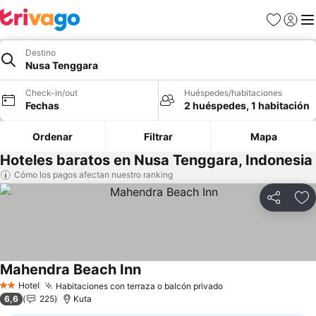
Favoritos
Iniciar 
Me
Destino
Nusa Tenggara
Check-in/out
Huéspedes/habitaciones
Fechas
2 huéspedes, 1 habitación
Ordenar
Filtrar
Mapa
Hoteles baratos en Nusa Tenggara, Indonesia
Cómo los pagos afectan nuestro ranking
Compartir
Ag
Mahendra Beach Inn
Ver precios
Hotel
Habitaciones con terraza o balcón privado
Ver precios
2 Estrellas
6,6
225
Kuta