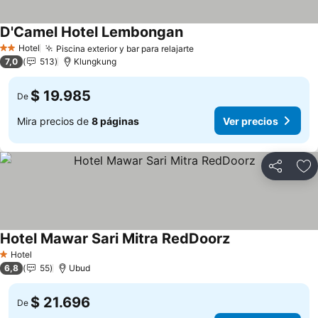
D'Camel Hotel Lembongan
Ver precios
Hotel
Piscina exterior y bar para relajarte
Ver precios
2 Estrellas
7,0
513
Klungkung
$ 19.985
De
Mira precios de
8 páginas
Ver precios
Compartir
Ag
Hotel Mawar Sari Mitra RedDoorz
Ver precios
Hotel
1 Estrellas
6,8
55
Ubud
$ 21.696
De