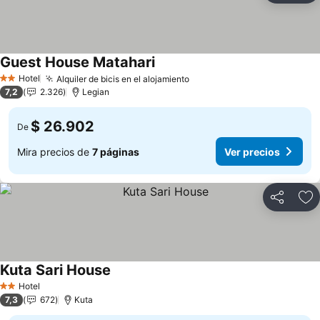
Guest House Matahari
Ver precios
Hotel
Alquiler de bicis en el alojamiento
Ver precios
2 Estrellas
7,2
2.326
Legian
$ 26.902
De
Mira precios de
7 páginas
Ver precios
Compartir
Ag
Kuta Sari House
Ver precios
Hotel
2 Estrellas
7,3
672
Kuta