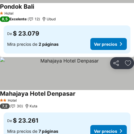
Pondok Bali
Ver precios
Hotel
1 Estrellas
8,5
Excelente
12
Ubud
$ 23.079
De
Mira precios de
2 páginas
Ver precios
Compartir
Ag
Mahajaya Hotel Denpasar
Ver precios
Hotel
2 Estrellas
7,2
30
Kuta
$ 23.261
De
Mira precios de
7 páginas
Ver precios