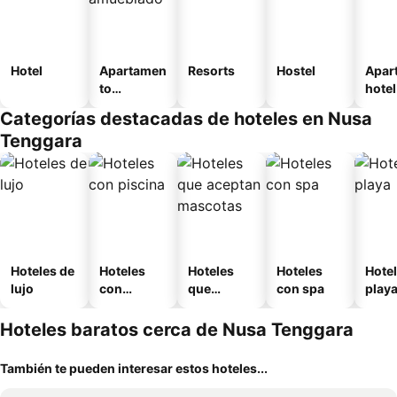
Hotel
Apartamen
Resorts
Hostel
Apar
to
hotel
amueblad
Categorías destacadas de hoteles en Nusa
o
Tenggara
Hoteles de
Hoteles
Hoteles
Hoteles
Hotel
lujo
con
que
con spa
play
piscina
aceptan
mascotas
Hoteles baratos cerca de Nusa Tenggara
También te pueden interesar estos hoteles...