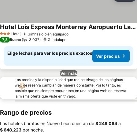
Hotel Lois Express Monterrey Aeropuerto La Fe
Ver precios
Hotel
Gimnasio bien equipado
Ver precios
3 Estrellas
7,8
Bueno
3.037
Guadalupe
Elige fechas para ver los precios exactos
Ver precios
Ver más
Los precios y la disponibilidad que recibe trivago de las páginas
web de reserva cambian de manera constante. Por lo tanto, es
posible que no siempre encuentres en una página web de reserva
la misma oferta que viste en trivago.
Rango de precios
Los hoteles baratos en Nuevo León cuestan de
‎$ 248.084
a
‎$ 648.223
por noche.