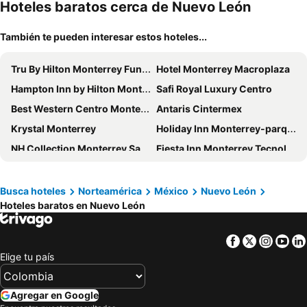
mascotas
mien
Hoteles baratos cerca de Nuevo León
También te pueden interesar estos hoteles...
Tru By Hilton Monterrey Fundidora
Hotel Monterrey Macroplaza
Hampton Inn by Hilton Monterrey/Galerías-Obispado
Safi Royal Luxury Centro
Best Western Centro Monterrey
Antaris Cintermex
Krystal Monterrey
Holiday Inn Monterrey-parque Fundidora By Ihg
NH Collection Monterrey San Pedro
Fiesta Inn Monterrey Tecnologico
One Monterrey Tecnologico
Four Points by Sheraton Galerias Monterrey
MS Milenium Monterrey, Curio Collection by Hilton
Galeria Plaza Monterrey
Busca hoteles
Norteamérica
México
Nuevo León
Hoteles baratos en Nuevo León
Fiesta Inn Monterrey La Fe
City Express by Marriott Monterrey Norte
Capital O Hotel Diro, Monterrey
Gamma Monterrey Gran Hotel Ancira
Facebook
Twitter
Insta
Yo
Gamma Monterrey Rincón de Santiago
Antaris Galerias
Elige tu país
Safi Royal Luxury Metropolitan
ibis Monterrey Valle
Wyndham Monterrey Ambassador Centro
Fiesta Inn Monterrey Fundidora
Agregar en Google