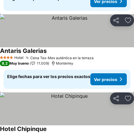
Ver precios
Compartir
Ag
Antaris Galerias
Ver precios
Hotel
Cena Tex-Mex auténtica en la terraza
Ver precios
4 Estrellas
8,2
Muy bueno
11.009
Monterrey
Elige fechas para ver los precios exactos
Ver precios
Compartir
Ag
Hotel Chipinque
Ver precios