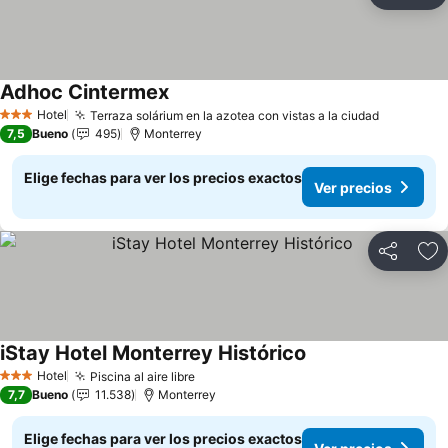
Ag
Adhoc Cintermex
Ver precios
Hotel
Terraza solárium en la azotea con vistas a la ciudad
Ver prec
3 Estrellas
7,5
Bueno
495
Monterrey
Elige fechas para ver los precios exactos
Ver precios
Compartir
Ag
iStay Hotel Monterrey Histórico
Ver precios
Hotel
Piscina al aire libre
Ver precios
3 Estrellas
7,7
Bueno
11.538
Monterrey
Elige fechas para ver los precios exactos