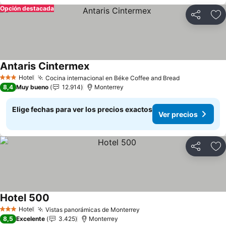
Opción destacada
Compartir
Ag
Antaris Cintermex
Ver precios
Hotel
Cocina internacional en Béke Coffee and Bread
Ver precios
3 Estrellas
8,4
Muy bueno
12.914
Monterrey
Elige fechas para ver los precios exactos
Ver precios
Compartir
Ag
Hotel 500
Ver precios
Hotel
Vistas panorámicas de Monterrey
Ver precios
3 Estrellas
8,5
Excelente
3.425
Monterrey