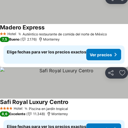
Compartir
Ag
Madero Express
Ver precios
Hotel
Auténtico restaurante de comida del norte de México
Ver preci
2 Estrellas
7,5
Bueno
2.176
Monterrey
Elige fechas para ver los precios exactos
Ver precios
Compartir
Ag
Safi Royal Luxury Centro
Ver precios
Hotel
Piscina en jardín tropical
Ver precios
4 Estrellas
8,6
Excelente
11.348
Monterrey
Elige fechas para ver los precios exactos