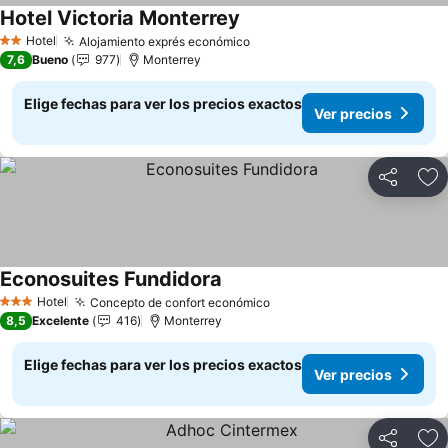
Hotel Victoria Monterrey
Ver precios
Hotel
Alojamiento exprés económico
Ver precios
2 Estrellas
7,6
Bueno
977
Monterrey
Elige fechas para ver los precios exactos
Ver precios
Compartir
Ag
Econosuites Fundidora
Ver precios
Hotel
Concepto de confort económico
Ver precios
3 Estrellas
8,5
Excelente
416
Monterrey
Elige fechas para ver los precios exactos
Ver precios
Compartir