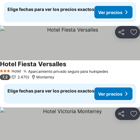
Elige fechas para ver los precios exactos
Ver precios
Compartir
Ag
Hotel Fiesta Versalles
Ver precios
Hotel
Aparcamiento privado seguro para huéspedes
Ver precios
3 Estrellas
7,2
2.470
Monterrey
Elige fechas para ver los precios exactos
Ver precios
Compartir
Ag