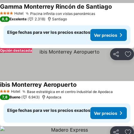
Gamma Monterrey Rincón de Santiago
Ver preci
Hotel
Piscina infinita con vistas panorámicas
Ver precios
4 Estrellas
8,8
Excelente
2.318
Santiago
Elige fechas para ver los precios exactos
Ver precios
Opción destacada
Compartir
Ag
ibis Monterrey Aeropuerto
Ver precios
Hotel
Base estratégica en el centro industrial de Apodaca
Ver preci
3 Estrellas
7,8
Bueno
6.943
Apodaca
Elige fechas para ver los precios exactos
Ver precios