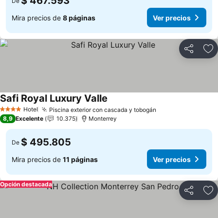
$ 467.593
De
Mira precios de
8 páginas
Ver precios
Compartir
Ag
Safi Royal Luxury Valle
Ver precios
Hotel
Piscina exterior con cascada y tobogán
Ver precios
4 Estrellas
8,9
Excelente
10.375
Monterrey
$ 495.805
De
Mira precios de
11 páginas
Ver precios
Opción destacada
Compartir
Ag