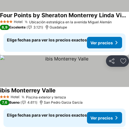
Four Points by Sheraton Monterrey Linda Vista
Ver precios
Hotel
Ubicación estratégica en la avenida Miguel Alemán
Ver pre
4 Estrellas
8,9
Excelente
3.121
Guadalupe
Elige fechas para ver los precios exactos
Ver precios
Compartir
Ag
ibis Monterrey Valle
Ver precios
Hotel
Piscina exterior y terraza
Ver precios
3 Estrellas
7,6
Bueno
4.611
San Pedro Garza García
Elige fechas para ver los precios exactos
Ver precios