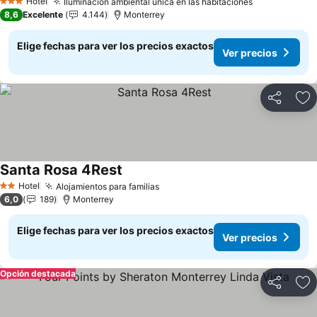
Hotel
Iluminación ambiental única en las habitaciones
Ver precios
3 Estrellas
8,6
Excelente
4.144
Monterrey
Elige fechas para ver los precios exactos
Ver precios
Compartir
Ag
Santa Rosa 4Rest
Ver precios
Hotel
Alojamientos para familias
Ver precios
2 Estrellas
6,0
189
Monterrey
Elige fechas para ver los precios exactos
Ver precios
Opción destacada
Compartir
Ag