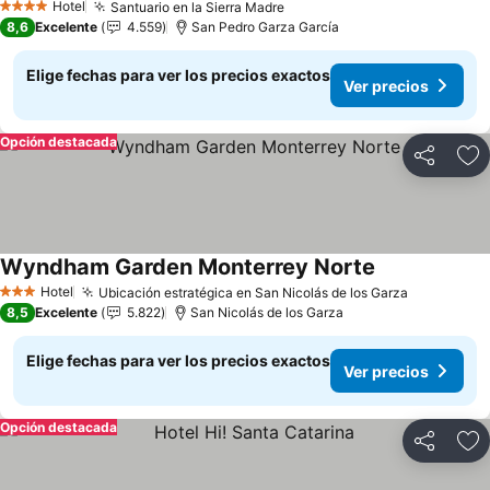
Hotel
Santuario en la Sierra Madre
Ver precios
4 Estrellas
8,6
Excelente
4.559
San Pedro Garza García
Elige fechas para ver los precios exactos
Ver precios
Opción destacada
Compartir
Ag
Wyndham Garden Monterrey Norte
Ver precios
Hotel
Ubicación estratégica en San Nicolás de los Garza
Ver preci
3 Estrellas
8,5
Excelente
5.822
San Nicolás de los Garza
Elige fechas para ver los precios exactos
Ver precios
Opción destacada
Compartir
Ag