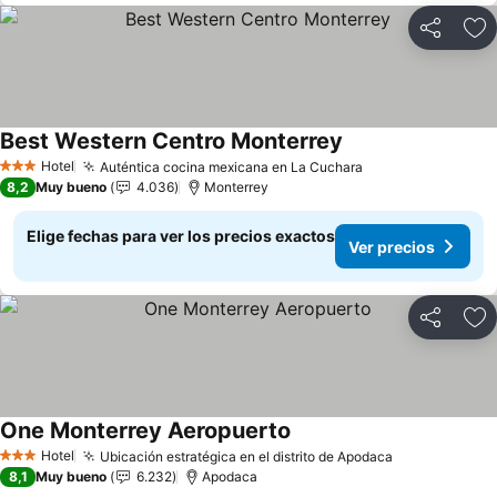
Compartir
Ag
Best Western Centro Monterrey
Ver precios
Hotel
Auténtica cocina mexicana en La Cuchara
Ver precios
3 Estrellas
8,2
Muy bueno
4.036
Monterrey
Elige fechas para ver los precios exactos
Ver precios
Compartir
Ag
One Monterrey Aeropuerto
Ver precios
Hotel
Ubicación estratégica en el distrito de Apodaca
Ver precios
3 Estrellas
8,1
Muy bueno
6.232
Apodaca