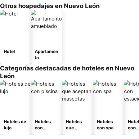
Otros hospedajes en Nuevo León
Hotel
Apartamen
to
amueblad
Categorías destacadas de hoteles en Nuevo
o
León
Hoteles de
Hoteles
Hoteles
Hoteles
Hote
lujo
con
que
con spa
con
piscina
aceptan
esta