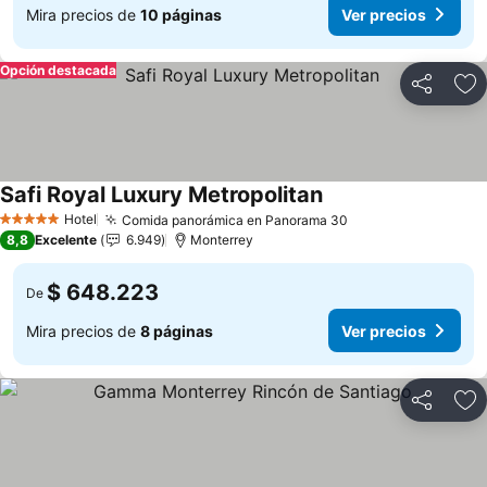
Mira precios de
10 páginas
Ver precios
Opción destacada
Compartir
Ag
Safi Royal Luxury Metropolitan
Ver precios
Hotel
Comida panorámica en Panorama 30
Ver precios
5 Estrellas
8,8
Excelente
6.949
Monterrey
$ 648.223
De
Mira precios de
8 páginas
Ver precios
Compartir
Ag