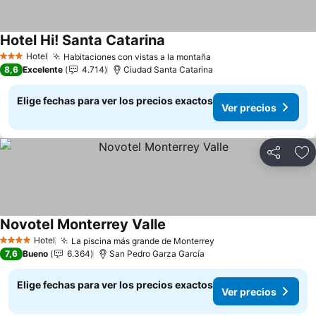
Hotel Hi! Santa Catarina
Ver precios
Hotel
Habitaciones con vistas a la montaña
Ver precios
3 Estrellas
8,6
Excelente
4.714
Ciudad Santa Catarina
Elige fechas para ver los precios exactos
Ver precios
Compartir
Ag
Novotel Monterrey Valle
Ver precios
Hotel
La piscina más grande de Monterrey
Ver precios
4 Estrellas
7,6
Bueno
6.364
San Pedro Garza García
Elige fechas para ver los precios exactos
Ver precios