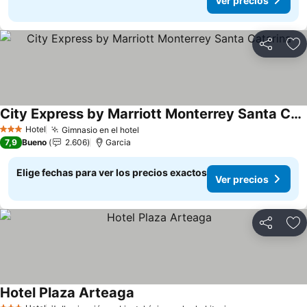
Ver precios
Compartir
Ag
City Express by Marriott Monterrey Santa Catarina
Ver precios
Hotel
Gimnasio en el hotel
Ver precios
3 Estrellas
7,9
Bueno
2.606
Garcia
Elige fechas para ver los precios exactos
Ver precios
Compartir
Ag
Hotel Plaza Arteaga
Ver precios