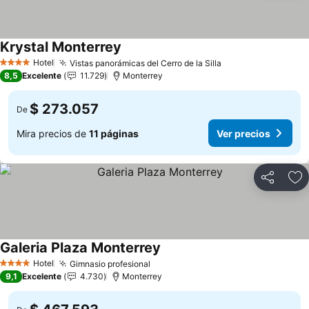
Krystal Monterrey
Ver precios
Hotel
Vistas panorámicas del Cerro de la Silla
Ver precios
4 Estrellas
8,5
Excelente
11.729
Monterrey
$ 273.057
De
Mira precios de
11 páginas
Ver precios
Compartir
Ag
Galeria Plaza Monterrey
Ver precios
Hotel
Gimnasio profesional
Ver precios
4 Estrellas
9,1
Excelente
4.730
Monterrey