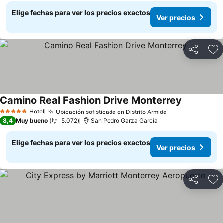
Elige fechas para ver los precios exactos
Ver precios
Compartir
Ag
Camino Real Fashion Drive Monterrey
Ver precio
Hotel
Ubicación sofisticada en Distrito Armida
Ver precios
5 Estrellas
8,4
Muy bueno
5.072
San Pedro Garza García
Elige fechas para ver los precios exactos
Ver precios
Compartir
Ag