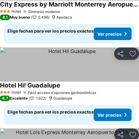
City Express by Marriott Monterrey Aeropuerto
Ver precios
Hotel
Gimnasio moderno
Ver precios
3 Estrellas
8,1
Muy bueno
5.496
Apodaca
Elige fechas para ver los precios exactos
Ver precios
Compartir
Ag
Hotel Hi! Guadalupe
Ver precios
Hotel
Fácil acceso a opciones gastronómicas
Ver precios
3 Estrellas
8,7
Excelente
1.622
Guadalupe
Elige fechas para ver los precios exactos
Ver precios
Compartir
Ag