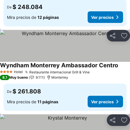
$ 248.084
De
Mira precios de
12 páginas
Ver precios
Compartir
Ag
Wyndham Monterrey Ambassador Centro
Ver p
Hotel
Restaurante internacional Grill & Vine
Ver precios
4 Estrellas
8,1
Muy bueno
9.111
Monterrey
$ 261.808
De
Mira precios de
11 páginas
Ver precios
Compartir
Ag