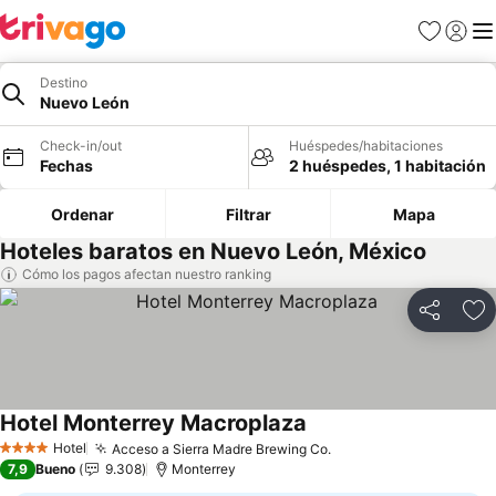
Favoritos
Iniciar 
Me
Destino
Nuevo León
Check-in/out
Huéspedes/habitaciones
Fechas
2 huéspedes, 1 habitación
Ordenar
Filtrar
Mapa
Hoteles baratos en Nuevo León, México
Cómo los pagos afectan nuestro ranking
Compartir
Ag
Hotel Monterrey Macroplaza
Ver precios
Hotel
Acceso a Sierra Madre Brewing Co.
Ver precios
4 Estrellas
7,9
Bueno
9.308
Monterrey