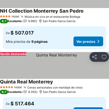
NH Collection Monterrey San Pedro
Ver precios
Hotel
Música en vivo en el restaurante Bottega
Ver precios
4 Estrellas
8,7
Excelente
6.990
San Pedro Garza García
$ 507.017
De
Mira precios de
9 páginas
Ver precios
Opción destacada
Compartir
Ag
Quinta Real Monterrey
Ver precios
Hotel
Cenas sensoriales con maridaje de vinos
Ver precios
5 Estrellas
8,7
Excelente
8.363
San Pedro Garza García
$ 517.464
De